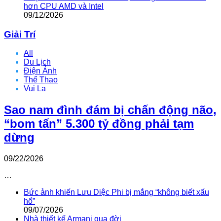
hơn CPU AMD và Intel
09/12/2026
Giải Trí
All
Du Lịch
Điện Ảnh
Thể Thao
Vui Lạ
Sao nam đình đám bị chấn động não,
“bom tấn” 5.300 tỷ đồng phải tạm
dừng
09/22/2026
…
Bức ảnh khiến Lưu Diệc Phi bị mắng “không biết xấu
hổ”
09/07/2026
Nhà thiết kế Armani qua đời