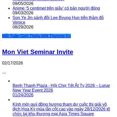
09/05/2026
Anime ‘5 centimet trên giây’ có bản người đóng
09/03/2026
Son Ye Jin sánh đôi Lee Byung Hun trên thảm đỏ
Venice
08/29/2026
Mỗi Tuần Giới Thiệu Một Thương Vụ
Mon Viet Seminar Invite
02/17/2026
…
Benh Thanh Plaza - Hội Chợ Tết Ất Tỵ 2026 – Lunar
New Year Event 2026
01/24/2026
Kính mời quý đồng hương tham dự cuộc thi giải vô
địch Hoa Kỳ múa lân cột cao vào ngày 28/12/2026 tổ
chức tại khu thương mại Asia Times Square