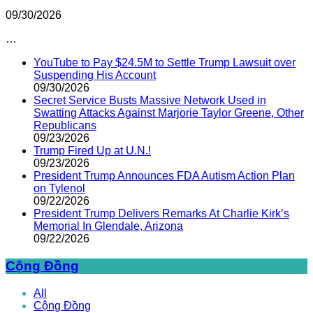
09/30/2026
…
YouTube to Pay $24.5M to Settle Trump Lawsuit over
Suspending His Account
09/30/2026
Secret Service Busts Massive Network Used in
Swatting Attacks Against Marjorie Taylor Greene, Other
Republicans
09/23/2026
Trump Fired Up at U.N.!
09/23/2026
President Trump Announces FDA Autism Action Plan
on Tylenol
09/22/2026
President Trump Delivers Remarks At Charlie Kirk’s
Memorial In Glendale, Arizona
09/22/2026
Cộng Đồng
All
Cộng Đồng