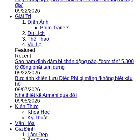
địa’
09/22/2026
Giải Trí
Điện Ảnh
Phim Trailers
Du Lịch
Thể Thao
Vui Lạ
Featured
Recent
Sao nam đình đám bị chấn động não, “bom tấn” 5.300
tỷ đồng phải tạm dừng
09/22/2026
Bức ảnh khiến Lưu Diệc Phi bị mắng “không biết xấu
hổ”
09/07/2026
Nhà thiết kế Armani qua đời
09/05/2026
Kiến Thức
Khoa Học
Kỹ Thuật
Văn Hóa
Gia Đình
Làm Đẹp