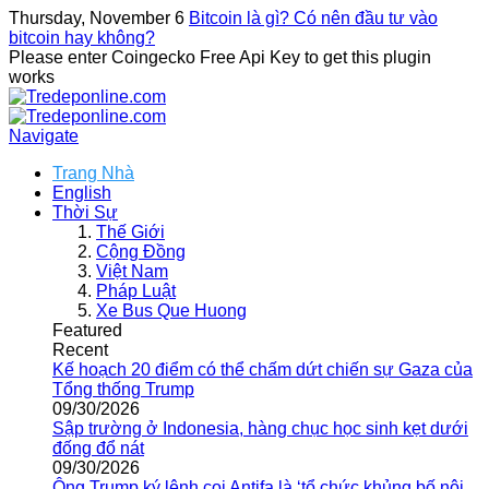
Thursday, November 6
Bitcoin là gì? Có nên đầu tư vào
bitcoin hay không?
Please enter Coingecko Free Api Key to get this plugin
works
Navigate
Trang Nhà
English
Thời Sự
Thế Giới
Cộng Đồng
Việt Nam
Pháp Luật
Xe Bus Que Huong
Featured
Recent
Kế hoạch 20 điểm có thể chấm dứt chiến sự Gaza của
Tổng thống Trump
09/30/2026
Sập trường ở Indonesia, hàng chục học sinh kẹt dưới
đống đổ nát
09/30/2026
Ông Trump ký lệnh coi Antifa là ‘tổ chức khủng bố nội