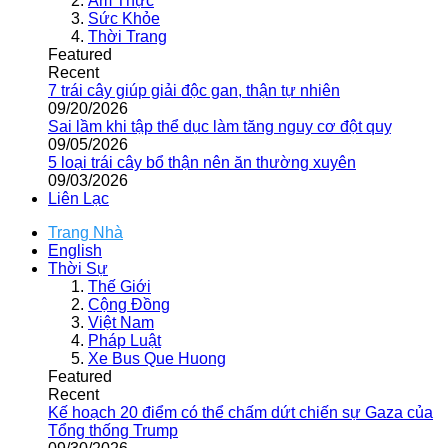
Ẩm Thực
Sức Khỏe
Thời Trang
Featured
Recent
7 trái cây giúp giải độc gan, thận tự nhiên
09/20/2026
Sai lầm khi tập thể dục làm tăng nguy cơ đột quỵ
09/05/2026
5 loại trái cây bổ thận nên ăn thường xuyên
09/03/2026
Liên Lạc
Trang Nhà
English
Thời Sự
Thế Giới
Cộng Đồng
Việt Nam
Pháp Luật
Xe Bus Que Huong
Featured
Recent
Kế hoạch 20 điểm có thể chấm dứt chiến sự Gaza của
Tổng thống Trump