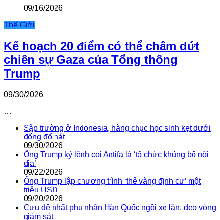
09/16/2026
Thế Giới
Kế hoạch 20 điểm có thể chấm dứt
chiến sự Gaza của Tổng thống
Trump
09/30/2026
…
Sập trường ở Indonesia, hàng chục học sinh kẹt dưới
đống đổ nát
09/30/2026
Ông Trump ký lệnh coi Antifa là ‘tổ chức khủng bố nội
địa’
09/22/2026
Ông Trump lập chương trình ‘thẻ vàng định cư’ một
triệu USD
09/20/2026
Cựu đệ nhất phu nhân Hàn Quốc ngồi xe lăn, đeo vòng
giám sát