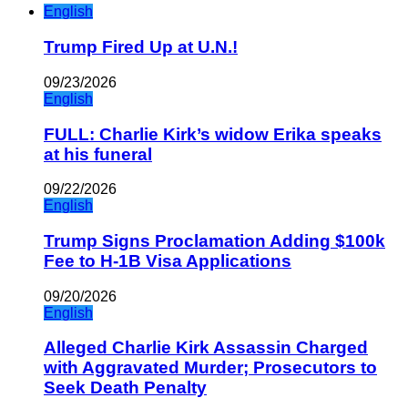
English
Trump Fired Up at U.N.!
09/23/2026
English
FULL: Charlie Kirk’s widow Erika speaks
at his funeral
09/22/2026
English
Trump Signs Proclamation Adding $100k
Fee to H-1B Visa Applications
09/20/2026
English
Alleged Charlie Kirk Assassin Charged
with Aggravated Murder; Prosecutors to
Seek Death Penalty