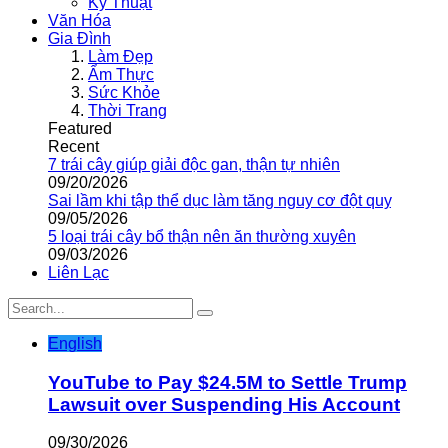
Kỹ Thuật
Văn Hóa
Gia Đình
Làm Đẹp
Ẩm Thực
Sức Khỏe
Thời Trang
Featured
Recent
7 trái cây giúp giải độc gan, thận tự nhiên
09/20/2026
Sai lầm khi tập thể dục làm tăng nguy cơ đột quỵ
09/05/2026
5 loại trái cây bổ thận nên ăn thường xuyên
09/03/2026
Liên Lạc
English
YouTube to Pay $24.5M to Settle Trump
Lawsuit over Suspending His Account
09/30/2026