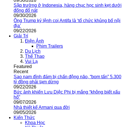
09/30/2026
Sập trường ở Indonesia, hàng chục học sinh kẹt dưới
đống đổ nát
09/30/2026
Ông Trump ký lệnh coi Antifa là ‘tổ chức khủng bố nội
địa’
09/22/2026
Giải Trí
Điện Ảnh
Phim Trailers
Du Lịch
Thể Thao
Vui Lạ
Featured
Recent
Sao nam đình đám bị chấn động não, “bom tấn” 5.300
tỷ đồng phải tạm dừng
09/22/2026
Bức ảnh khiến Lưu Diệc Phi bị mắng “không biết xấu
hổ”
09/07/2026
Nhà thiết kế Armani qua đời
09/05/2026
Kiến Thức
Khoa Học