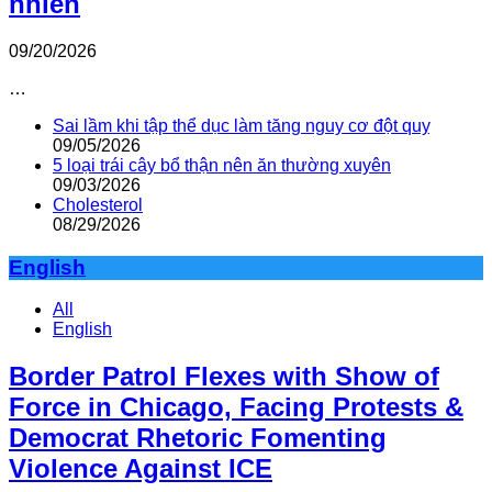
nhiên
09/20/2026
…
Sai lầm khi tập thể dục làm tăng nguy cơ đột quỵ
09/05/2026
5 loại trái cây bổ thận nên ăn thường xuyên
09/03/2026
Cholesterol
08/29/2026
English
All
English
Border Patrol Flexes with Show of
Force in Chicago, Facing Protests &
Democrat Rhetoric Fomenting
Violence Against ICE