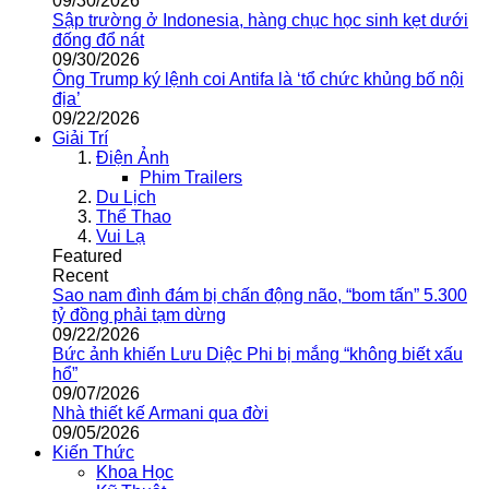
09/30/2026
Sập trường ở Indonesia, hàng chục học sinh kẹt dưới
đống đổ nát
09/30/2026
Ông Trump ký lệnh coi Antifa là ‘tổ chức khủng bố nội
địa’
09/22/2026
Giải Trí
Điện Ảnh
Phim Trailers
Du Lịch
Thể Thao
Vui Lạ
Featured
Recent
Sao nam đình đám bị chấn động não, “bom tấn” 5.300
tỷ đồng phải tạm dừng
09/22/2026
Bức ảnh khiến Lưu Diệc Phi bị mắng “không biết xấu
hổ”
09/07/2026
Nhà thiết kế Armani qua đời
09/05/2026
Kiến Thức
Khoa Học