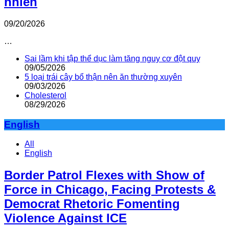
nhiên
09/20/2026
…
Sai lầm khi tập thể dục làm tăng nguy cơ đột quỵ
09/05/2026
5 loại trái cây bổ thận nên ăn thường xuyên
09/03/2026
Cholesterol
08/29/2026
English
All
English
Border Patrol Flexes with Show of
Force in Chicago, Facing Protests &
Democrat Rhetoric Fomenting
Violence Against ICE