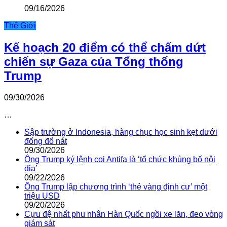
09/16/2026
Thế Giới
Kế hoạch 20 điểm có thể chấm dứt
chiến sự Gaza của Tổng thống
Trump
09/30/2026
…
Sập trường ở Indonesia, hàng chục học sinh kẹt dưới
đống đổ nát
09/30/2026
Ông Trump ký lệnh coi Antifa là ‘tổ chức khủng bố nội
địa’
09/22/2026
Ông Trump lập chương trình ‘thẻ vàng định cư’ một
triệu USD
09/20/2026
Cựu đệ nhất phu nhân Hàn Quốc ngồi xe lăn, đeo vòng
giám sát