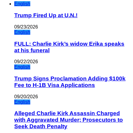
English
Trump Fired Up at U.N.!
09/23/2026
English
FULL: Charlie Kirk’s widow Erika speaks
at his funeral
09/22/2026
English
Trump Signs Proclamation Adding $100k
Fee to H-1B Visa Applications
09/20/2026
English
Alleged Charlie Kirk Assassin Charged
with Aggravated Murder; Prosecutors to
Seek Death Penalty