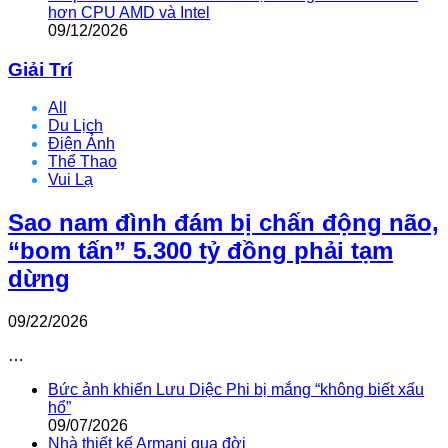
hơn CPU AMD và Intel
09/12/2026
Giải Trí
All
Du Lịch
Điện Ảnh
Thể Thao
Vui Lạ
Sao nam đình đám bị chấn động não,
“bom tấn” 5.300 tỷ đồng phải tạm
dừng
09/22/2026
…
Bức ảnh khiến Lưu Diệc Phi bị mắng “không biết xấu
hổ”
09/07/2026
Nhà thiết kế Armani qua đời