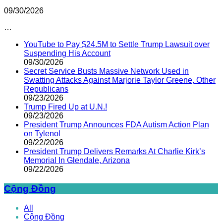
09/30/2026
…
YouTube to Pay $24.5M to Settle Trump Lawsuit over
Suspending His Account
09/30/2026
Secret Service Busts Massive Network Used in
Swatting Attacks Against Marjorie Taylor Greene, Other
Republicans
09/23/2026
Trump Fired Up at U.N.!
09/23/2026
President Trump Announces FDA Autism Action Plan
on Tylenol
09/22/2026
President Trump Delivers Remarks At Charlie Kirk’s
Memorial In Glendale, Arizona
09/22/2026
Cộng Đồng
All
Cộng Đồng