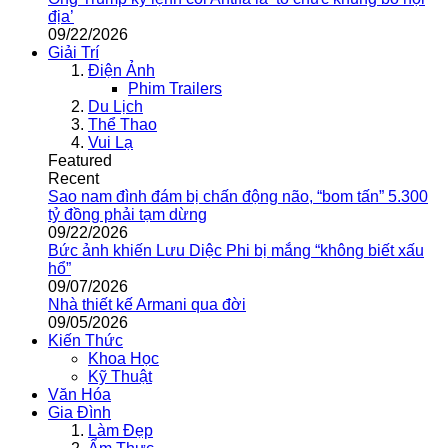
địa’
09/22/2026
Giải Trí
Điện Ảnh
Phim Trailers
Du Lịch
Thể Thao
Vui Lạ
Featured
Recent
Sao nam đình đám bị chấn động não, “bom tấn” 5.300
tỷ đồng phải tạm dừng
09/22/2026
Bức ảnh khiến Lưu Diệc Phi bị mắng “không biết xấu
hổ”
09/07/2026
Nhà thiết kế Armani qua đời
09/05/2026
Kiến Thức
Khoa Học
Kỹ Thuật
Văn Hóa
Gia Đình
Làm Đẹp