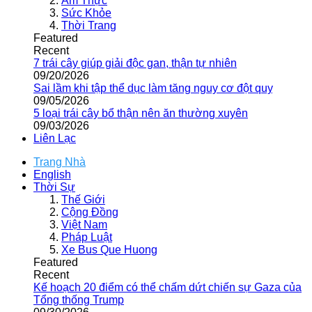
Ẩm Thực
Sức Khỏe
Thời Trang
Featured
Recent
7 trái cây giúp giải độc gan, thận tự nhiên
09/20/2026
Sai lầm khi tập thể dục làm tăng nguy cơ đột quỵ
09/05/2026
5 loại trái cây bổ thận nên ăn thường xuyên
09/03/2026
Liên Lạc
Trang Nhà
English
Thời Sự
Thế Giới
Cộng Đồng
Việt Nam
Pháp Luật
Xe Bus Que Huong
Featured
Recent
Kế hoạch 20 điểm có thể chấm dứt chiến sự Gaza của
Tổng thống Trump