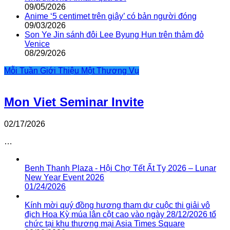
09/05/2026
Anime ‘5 centimet trên giây’ có bản người đóng
09/03/2026
Son Ye Jin sánh đôi Lee Byung Hun trên thảm đỏ
Venice
08/29/2026
Mỗi Tuần Giới Thiệu Một Thương Vụ
Mon Viet Seminar Invite
02/17/2026
…
Benh Thanh Plaza - Hội Chợ Tết Ất Tỵ 2026 – Lunar
New Year Event 2026
01/24/2026
Kính mời quý đồng hương tham dự cuộc thi giải vô
địch Hoa Kỳ múa lân cột cao vào ngày 28/12/2026 tổ
chức tại khu thương mại Asia Times Square