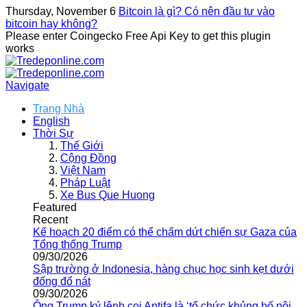
Thursday, November 6
Bitcoin là gì? Có nên đầu tư vào
bitcoin hay không?
Please enter Coingecko Free Api Key to get this plugin
works
Navigate
Trang Nhà
English
Thời Sự
Thế Giới
Cộng Đồng
Việt Nam
Pháp Luật
Xe Bus Que Huong
Featured
Recent
Kế hoạch 20 điểm có thể chấm dứt chiến sự Gaza của
Tổng thống Trump
09/30/2026
Sập trường ở Indonesia, hàng chục học sinh kẹt dưới
đống đổ nát
09/30/2026
Ông Trump ký lệnh coi Antifa là ‘tổ chức khủng bố nội