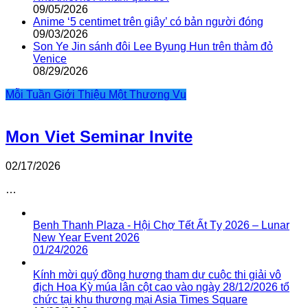
09/05/2026
Anime ‘5 centimet trên giây’ có bản người đóng
09/03/2026
Son Ye Jin sánh đôi Lee Byung Hun trên thảm đỏ
Venice
08/29/2026
Mỗi Tuần Giới Thiệu Một Thương Vụ
Mon Viet Seminar Invite
02/17/2026
…
Benh Thanh Plaza - Hội Chợ Tết Ất Tỵ 2026 – Lunar
New Year Event 2026
01/24/2026
Kính mời quý đồng hương tham dự cuộc thi giải vô
địch Hoa Kỳ múa lân cột cao vào ngày 28/12/2026 tổ
chức tại khu thương mại Asia Times Square