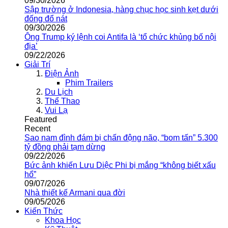
09/30/2026
Sập trường ở Indonesia, hàng chục học sinh kẹt dưới
đống đổ nát
09/30/2026
Ông Trump ký lệnh coi Antifa là ‘tổ chức khủng bố nội
địa’
09/22/2026
Giải Trí
Điện Ảnh
Phim Trailers
Du Lịch
Thể Thao
Vui Lạ
Featured
Recent
Sao nam đình đám bị chấn động não, “bom tấn” 5.300
tỷ đồng phải tạm dừng
09/22/2026
Bức ảnh khiến Lưu Diệc Phi bị mắng “không biết xấu
hổ”
09/07/2026
Nhà thiết kế Armani qua đời
09/05/2026
Kiến Thức
Khoa Học