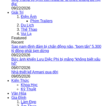
địa’
09/22/2026
Giải Trí
Điện Ảnh
Phim Trailers
Du Lịch
Thể Thao
Vui Lạ
Featured
Recent
Sao nam đình đám bị chấn động não, “bom tấn” 5.300
tỷ đồng phải tạm dừng
09/22/2026
Bức ảnh khiến Lưu Diệc Phi bị mắng “không biết xấu
hổ”
09/07/2026
Nhà thiết kế Armani qua đời
09/05/2026
Kiến Thức
Khoa Học
Kỹ Thuật
Văn Hóa
Gia Đình
Làm Đẹp