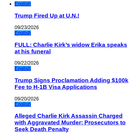
English
Trump Fired Up at U.N.!
09/23/2026
English
FULL: Charlie Kirk’s widow Erika speaks
at his funeral
09/22/2026
English
Trump Signs Proclamation Adding $100k
Fee to H-1B Visa Applications
09/20/2026
English
Alleged Charlie Kirk Assassin Charged
with Aggravated Murder; Prosecutors to
Seek Death Penalty