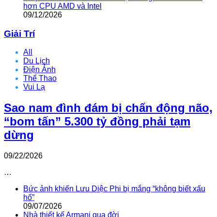
hơn CPU AMD và Intel
09/12/2026
Giải Trí
All
Du Lịch
Điện Ảnh
Thể Thao
Vui Lạ
Sao nam đình đám bị chấn động não,
“bom tấn” 5.300 tỷ đồng phải tạm
dừng
09/22/2026
…
Bức ảnh khiến Lưu Diệc Phi bị mắng “không biết xấu
hổ”
09/07/2026
Nhà thiết kế Armani qua đời