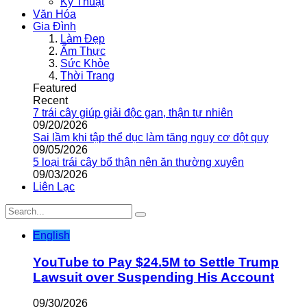
Kỹ Thuật
Văn Hóa
Gia Đình
Làm Đẹp
Ẩm Thực
Sức Khỏe
Thời Trang
Featured
Recent
7 trái cây giúp giải độc gan, thận tự nhiên
09/20/2026
Sai lầm khi tập thể dục làm tăng nguy cơ đột quỵ
09/05/2026
5 loại trái cây bổ thận nên ăn thường xuyên
09/03/2026
Liên Lạc
English
YouTube to Pay $24.5M to Settle Trump
Lawsuit over Suspending His Account
09/30/2026