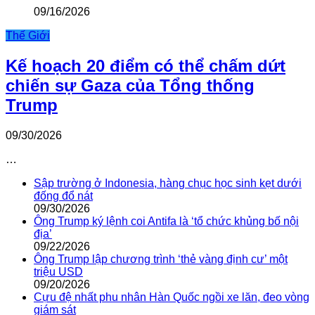
09/16/2026
Thế Giới
Kế hoạch 20 điểm có thể chấm dứt
chiến sự Gaza của Tổng thống
Trump
09/30/2026
…
Sập trường ở Indonesia, hàng chục học sinh kẹt dưới
đống đổ nát
09/30/2026
Ông Trump ký lệnh coi Antifa là ‘tổ chức khủng bố nội
địa’
09/22/2026
Ông Trump lập chương trình ‘thẻ vàng định cư’ một
triệu USD
09/20/2026
Cựu đệ nhất phu nhân Hàn Quốc ngồi xe lăn, đeo vòng
giám sát