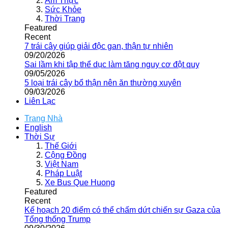
Ẩm Thực
Sức Khỏe
Thời Trang
Featured
Recent
7 trái cây giúp giải độc gan, thận tự nhiên
09/20/2026
Sai lầm khi tập thể dục làm tăng nguy cơ đột quỵ
09/05/2026
5 loại trái cây bổ thận nên ăn thường xuyên
09/03/2026
Liên Lạc
Trang Nhà
English
Thời Sự
Thế Giới
Cộng Đồng
Việt Nam
Pháp Luật
Xe Bus Que Huong
Featured
Recent
Kế hoạch 20 điểm có thể chấm dứt chiến sự Gaza của
Tổng thống Trump