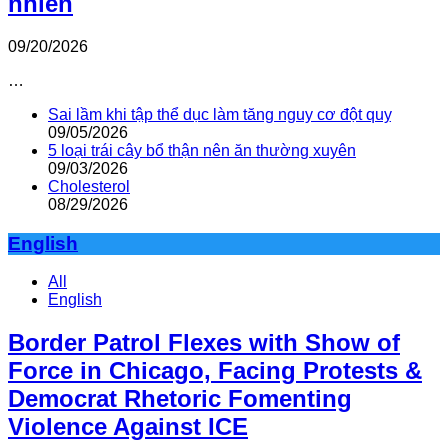
nhiên
09/20/2026
…
Sai lầm khi tập thể dục làm tăng nguy cơ đột quỵ
09/05/2026
5 loại trái cây bổ thận nên ăn thường xuyên
09/03/2026
Cholesterol
08/29/2026
English
All
English
Border Patrol Flexes with Show of
Force in Chicago, Facing Protests &
Democrat Rhetoric Fomenting
Violence Against ICE