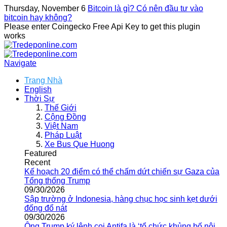
Thursday, November 6
Bitcoin là gì? Có nên đầu tư vào
bitcoin hay không?
Please enter Coingecko Free Api Key to get this plugin
works
Navigate
Trang Nhà
English
Thời Sự
Thế Giới
Cộng Đồng
Việt Nam
Pháp Luật
Xe Bus Que Huong
Featured
Recent
Kế hoạch 20 điểm có thể chấm dứt chiến sự Gaza của
Tổng thống Trump
09/30/2026
Sập trường ở Indonesia, hàng chục học sinh kẹt dưới
đống đổ nát
09/30/2026
Ông Trump ký lệnh coi Antifa là ‘tổ chức khủng bố nội