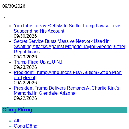
09/30/2026
…
YouTube to Pay $24.5M to Settle Trump Lawsuit over
Suspending His Account
09/30/2026
Secret Service Busts Massive Network Used in
Swatting Attacks Against Marjorie Taylor Greene, Other
Republicans
09/23/2026
Trump Fired Up at U.N.!
09/23/2026
President Trump Announces FDA Autism Action Plan
on Tylenol
09/22/2026
President Trump Delivers Remarks At Charlie Kirk’s
Memorial In Glendale, Arizona
09/22/2026
Cộng Đồng
All
Cộng Đồng