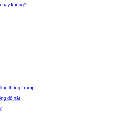
in hay không?
Tổng thống Trump
ống đổ nát
’