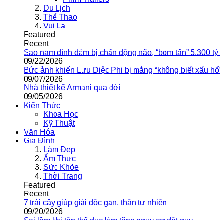
Du Lịch
Thể Thao
Vui Lạ
Featured
Recent
Sao nam đình đám bị chấn động não, “bom tấn” 5.300 tỷ
09/22/2026
Bức ảnh khiến Lưu Diệc Phi bị mắng “không biết xấu hổ
09/07/2026
Nhà thiết kế Armani qua đời
09/05/2026
Kiến Thức
Khoa Học
Kỹ Thuật
Văn Hóa
Gia Đình
Làm Đẹp
Ẩm Thực
Sức Khỏe
Thời Trang
Featured
Recent
7 trái cây giúp giải độc gan, thận tự nhiên
09/20/2026