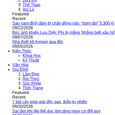
Du Lịch
Thể Thao
Vui Lạ
Featured
Recent
Sao nam đình đám bị chấn động não, “bom tấn” 5.300 tỷ
09/22/2026
Bức ảnh khiến Lưu Diệc Phi bị mắng “không biết xấu hổ
09/07/2026
Nhà thiết kế Armani qua đời
09/05/2026
Kiến Thức
Khoa Học
Kỹ Thuật
Văn Hóa
Gia Đình
Làm Đẹp
Ẩm Thực
Sức Khỏe
Thời Trang
Featured
Recent
7 trái cây giúp giải độc gan, thận tự nhiên
09/20/2026
Sai lầm khi tập thể dục làm tăng nguy cơ đột quỵ