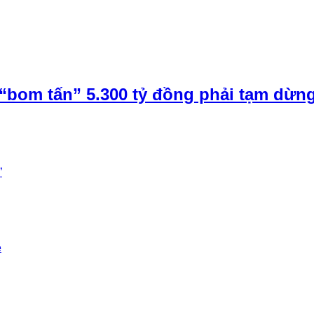
“bom tấn” 5.300 tỷ đồng phải tạm dừn
”
e