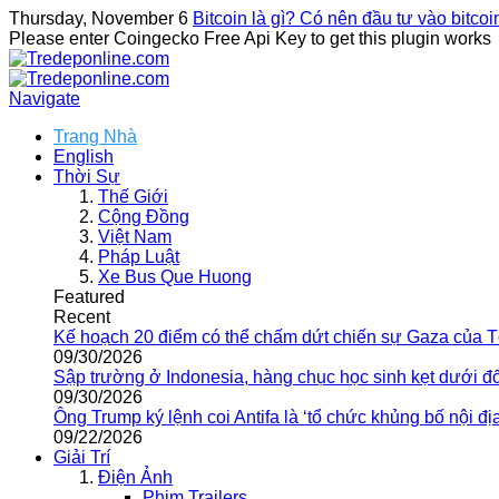
Thursday, November 6
Bitcoin là gì? Có nên đầu tư vào bitco
Please enter Coingecko Free Api Key to get this plugin works
Navigate
Trang Nhà
English
Thời Sự
Thế Giới
Cộng Đồng
Việt Nam
Pháp Luật
Xe Bus Que Huong
Featured
Recent
Kế hoạch 20 điểm có thể chấm dứt chiến sự Gaza của 
09/30/2026
Sập trường ở Indonesia, hàng chục học sinh kẹt dưới đ
09/30/2026
Ông Trump ký lệnh coi Antifa là ‘tổ chức khủng bố nội địa
09/22/2026
Giải Trí
Điện Ảnh
Phim Trailers