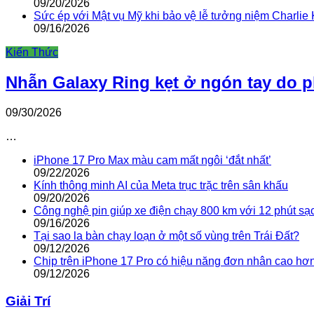
09/20/2026
Sức ép với Mật vụ Mỹ khi bảo vệ lễ tưởng niệm Charlie 
09/16/2026
Kiến Thức
Nhẫn Galaxy Ring kẹt ở ngón tay do 
09/30/2026
…
iPhone 17 Pro Max màu cam mất ngôi ‘đắt nhất’
09/22/2026
Kính thông minh AI của Meta trục trặc trên sân khấu
09/20/2026
Công nghệ pin giúp xe điện chạy 800 km với 12 phút sạ
09/16/2026
Tại sao la bàn chạy loạn ở một số vùng trên Trái Đất?
09/12/2026
Chip trên iPhone 17 Pro có hiệu năng đơn nhân cao hơ
09/12/2026
Giải Trí