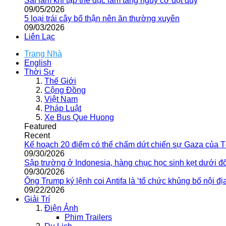
Sai lầm khi tập thể dục làm tăng nguy cơ đột quỵ
09/05/2026
5 loại trái cây bổ thận nên ăn thường xuyên
09/03/2026
Liên Lạc
Trang Nhà
English
Thời Sự
Thế Giới
Cộng Đồng
Việt Nam
Pháp Luật
Xe Bus Que Huong
Featured
Recent
Kế hoạch 20 điểm có thể chấm dứt chiến sự Gaza của 
09/30/2026
Sập trường ở Indonesia, hàng chục học sinh kẹt dưới đ
09/30/2026
Ông Trump ký lệnh coi Antifa là ‘tổ chức khủng bố nội địa
09/22/2026
Giải Trí
Điện Ảnh
Phim Trailers