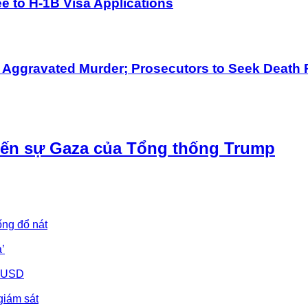
 to H-1B Visa Applications
h Aggravated Murder; Prosecutors to Seek Death 
iến sự Gaza của Tổng thống Trump
ống đổ nát
’
u USD
giám sát