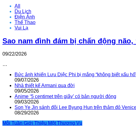
All
Du Lịch
Điện Ảnh
Thể Thao
Vui Lạ
Sao nam đình đám bị chấn động não, 
09/22/2026
…
Bức ảnh khiến Lưu Diệc Phi bị mắng “không biết xấu hổ
09/07/2026
Nhà thiết kế Armani qua đời
09/05/2026
Anime ‘5 centimet trên giây’ có bản người đóng
09/03/2026
Son Ye Jin sánh đôi Lee Byung Hun trên thảm đỏ Venic
08/29/2026
Mỗi Tuần Giới Thiệu Một Thương Vụ