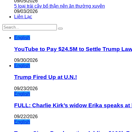
09/05/2026
5 loại trái cây bổ thận nên ăn thường xuyên
09/03/2026
Liên Lạc
English
YouTube to Pay $24.5M to Settle Trump La
09/30/2026
English
Trump Fired Up at U.N.!
09/23/2026
English
FULL: Charlie Kirk’s widow Erika speaks at 
09/22/2026
English