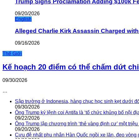
Trump Signs Proclamation Adding $100k Fee
09/20/2026
English
Alleged Charlie Kirk Assassin Charged wit
09/16/2026
Thế Giới
Kế hoạch 20 điểm có thể chấm dứt ch
09/30/2026
…
Sập trường ở Indonesia, hàng chục học sinh kẹt dưới đ
09/30/2026
Ông Trump ký lệnh coi Antifa là ‘tổ chức khủng bố nội địa
09/22/2026
Ông Trump lập chương trình ‘thẻ vàng định cư’ một triệ
09/20/2026
Cựu đệ nhất phu nhân Hàn Quốc ngồi xe lăn, đeo vòng 