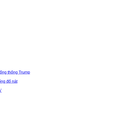
Tổng thống Trump
ống đổ nát
’