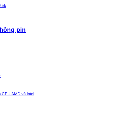
Kirk
phồng pin
c
n CPU AMD và Intel