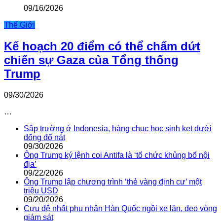
09/16/2026
Thế Giới
Kế hoạch 20 điểm có thể chấm dứt
chiến sự Gaza của Tổng thống
Trump
09/30/2026
…
Sập trường ở Indonesia, hàng chục học sinh kẹt dưới
đống đổ nát
09/30/2026
Ông Trump ký lệnh coi Antifa là ‘tổ chức khủng bố nội
địa’
09/22/2026
Ông Trump lập chương trình ‘thẻ vàng định cư’ một
triệu USD
09/20/2026
Cựu đệ nhất phu nhân Hàn Quốc ngồi xe lăn, đeo vòng
giám sát