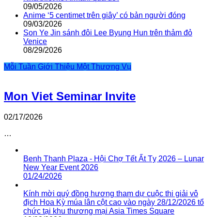
09/05/2026
Anime ‘5 centimet trên giây’ có bản người đóng
09/03/2026
Son Ye Jin sánh đôi Lee Byung Hun trên thảm đỏ
Venice
08/29/2026
Mỗi Tuần Giới Thiệu Một Thương Vụ
Mon Viet Seminar Invite
02/17/2026
…
Benh Thanh Plaza - Hội Chợ Tết Ất Tỵ 2026 – Lunar
New Year Event 2026
01/24/2026
Kính mời quý đồng hương tham dự cuộc thi giải vô
địch Hoa Kỳ múa lân cột cao vào ngày 28/12/2026 tổ
chức tại khu thương mại Asia Times Square