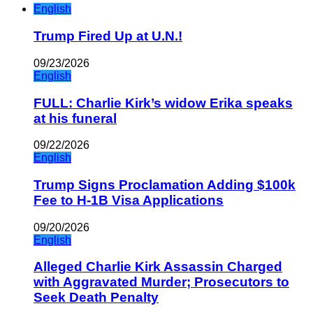
English
Trump Fired Up at U.N.!
09/23/2026
English
FULL: Charlie Kirk’s widow Erika speaks
at his funeral
09/22/2026
English
Trump Signs Proclamation Adding $100k
Fee to H-1B Visa Applications
09/20/2026
English
Alleged Charlie Kirk Assassin Charged
with Aggravated Murder; Prosecutors to
Seek Death Penalty