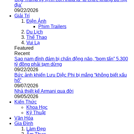
địa’
09/22/2026
Giải Trí
Điện Ảnh
Phim Trailers
Du Lịch
Thể Thao
Vui Lạ
Featured
Recent
Sao nam đình đám bị chấn động não, “bom tấn” 5.300
tỷ đồng phải tạm dừng
09/22/2026
Bức ảnh khiến Lưu Diệc Phi bị mắng “không biết xấu
hổ”
09/07/2026
Nhà thiết kế Armani qua đời
09/05/2026
Kiến Thức
Khoa Học
Kỹ Thuật
Văn Hóa
Gia Đình
Làm Đẹp