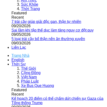
Ẩm Thực
Sức Khỏe
Thời Trang
Featured
Recent
7 trái cây giúp giải độc gan, thận tự nhiên
09/20/2026
Sai lầm khi tập thể dục làm tăng nguy cơ đột quỵ
09/05/2026
5 loại trái cây bổ thận nên ăn thường xuyên
09/03/2026
Liên Lạc
Trang Nhà
English
Thời Sự
Thế Giới
Cộng Đồng
Việt Nam
Pháp Luật
Xe Bus Que Huong
Featured
Recent
Kế hoạch 20 điểm có thể chấm dứt chiến sự Gaza của
Tổng thống Trump