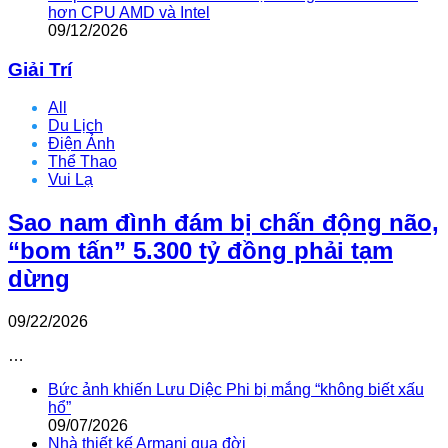
hơn CPU AMD và Intel
09/12/2026
Giải Trí
All
Du Lịch
Điện Ảnh
Thể Thao
Vui Lạ
Sao nam đình đám bị chấn động não,
“bom tấn” 5.300 tỷ đồng phải tạm
dừng
09/22/2026
…
Bức ảnh khiến Lưu Diệc Phi bị mắng “không biết xấu
hổ”
09/07/2026
Nhà thiết kế Armani qua đời