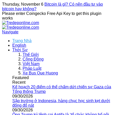
Thursday, November 6
Bitcoin là gì? Có nên đầu tư vào
bitcoin hay không?
Please enter Coingecko Free Api Key to get this plugin
works
Navigate
Trang Nhà
English
Thời Sự
Thế Giới
Cộng Đồng
Việt Nam
Pháp Luật
Xe Bus Que Huong
Featured
Recent
Kế hoạch 20 điểm có thể chấm dứt chiến sự Gaza của
Tổng thống Trump
09/30/2026
Sập trường ở Indonesia, hàng chục học sinh kẹt dưới
đống đổ nát
09/30/2026
Ông Trump ký lệnh coi Antifa là ‘tổ chức khủng bố nội