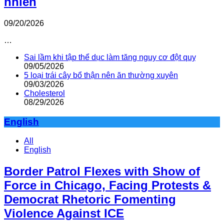
nhiên
09/20/2026
…
Sai lầm khi tập thể dục làm tăng nguy cơ đột quỵ
09/05/2026
5 loại trái cây bổ thận nên ăn thường xuyên
09/03/2026
Cholesterol
08/29/2026
English
All
English
Border Patrol Flexes with Show of
Force in Chicago, Facing Protests &
Democrat Rhetoric Fomenting
Violence Against ICE