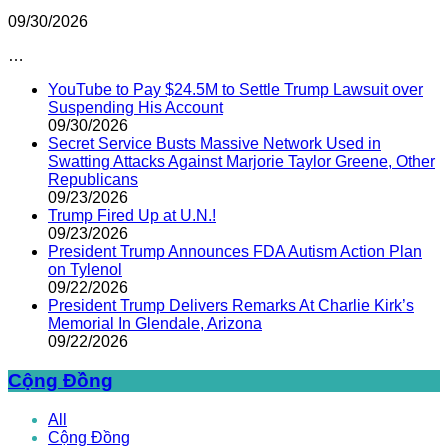
09/30/2026
…
YouTube to Pay $24.5M to Settle Trump Lawsuit over
Suspending His Account
09/30/2026
Secret Service Busts Massive Network Used in
Swatting Attacks Against Marjorie Taylor Greene, Other
Republicans
09/23/2026
Trump Fired Up at U.N.!
09/23/2026
President Trump Announces FDA Autism Action Plan
on Tylenol
09/22/2026
President Trump Delivers Remarks At Charlie Kirk’s
Memorial In Glendale, Arizona
09/22/2026
Cộng Đồng
All
Cộng Đồng