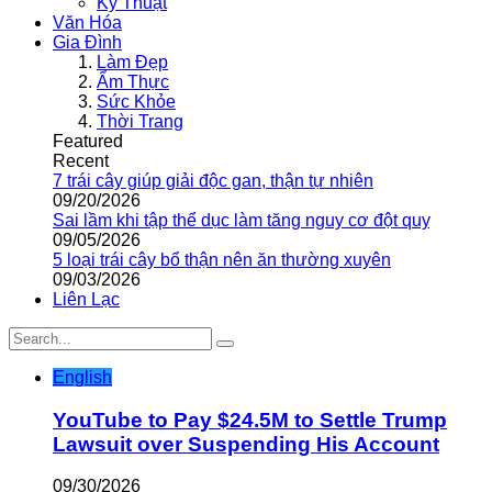
Kỹ Thuật
Văn Hóa
Gia Đình
Làm Đẹp
Ẩm Thực
Sức Khỏe
Thời Trang
Featured
Recent
7 trái cây giúp giải độc gan, thận tự nhiên
09/20/2026
Sai lầm khi tập thể dục làm tăng nguy cơ đột quỵ
09/05/2026
5 loại trái cây bổ thận nên ăn thường xuyên
09/03/2026
Liên Lạc
English
YouTube to Pay $24.5M to Settle Trump
Lawsuit over Suspending His Account
09/30/2026