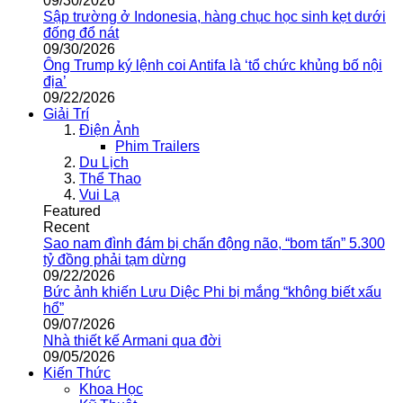
09/30/2026
Sập trường ở Indonesia, hàng chục học sinh kẹt dưới
đống đổ nát
09/30/2026
Ông Trump ký lệnh coi Antifa là ‘tổ chức khủng bố nội
địa’
09/22/2026
Giải Trí
Điện Ảnh
Phim Trailers
Du Lịch
Thể Thao
Vui Lạ
Featured
Recent
Sao nam đình đám bị chấn động não, “bom tấn” 5.300
tỷ đồng phải tạm dừng
09/22/2026
Bức ảnh khiến Lưu Diệc Phi bị mắng “không biết xấu
hổ”
09/07/2026
Nhà thiết kế Armani qua đời
09/05/2026
Kiến Thức
Khoa Học