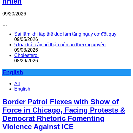
nhiên
09/20/2026
…
Sai lầm khi tập thể dục làm tăng nguy cơ đột quỵ
09/05/2026
5 loại trái cây bổ thận nên ăn thường xuyên
09/03/2026
Cholesterol
08/29/2026
English
All
English
Border Patrol Flexes with Show of
Force in Chicago, Facing Protests &
Democrat Rhetoric Fomenting
Violence Against ICE