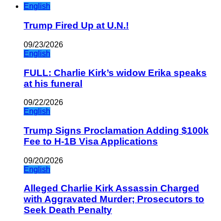
English
Trump Fired Up at U.N.!
09/23/2026
English
FULL: Charlie Kirk’s widow Erika speaks
at his funeral
09/22/2026
English
Trump Signs Proclamation Adding $100k
Fee to H-1B Visa Applications
09/20/2026
English
Alleged Charlie Kirk Assassin Charged
with Aggravated Murder; Prosecutors to
Seek Death Penalty