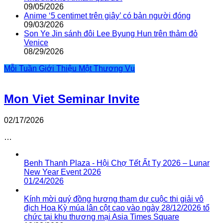
09/05/2026
Anime ‘5 centimet trên giây’ có bản người đóng
09/03/2026
Son Ye Jin sánh đôi Lee Byung Hun trên thảm đỏ
Venice
08/29/2026
Mỗi Tuần Giới Thiệu Một Thương Vụ
Mon Viet Seminar Invite
02/17/2026
…
Benh Thanh Plaza - Hội Chợ Tết Ất Tỵ 2026 – Lunar
New Year Event 2026
01/24/2026
Kính mời quý đồng hương tham dự cuộc thi giải vô
địch Hoa Kỳ múa lân cột cao vào ngày 28/12/2026 tổ
chức tại khu thương mại Asia Times Square