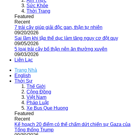
Ẩm Thực
Sức Khỏe
Thời Trang
Featured
Recent
7 trái cây giúp giải độc gan, thận tự nhiên
09/20/2026
Sai lầm khi tập thể dục làm tăng nguy cơ đột quỵ
09/05/2026
5 loại trái cây bổ thận nên ăn thường xuyên
09/03/2026
Liên Lạc
Trang Nhà
English
Thời Sự
Thế Giới
Cộng Đồng
Việt Nam
Pháp Luật
Xe Bus Que Huong
Featured
Recent
Kế hoạch 20 điểm có thể chấm dứt chiến sự Gaza của
Tổng thống Trump