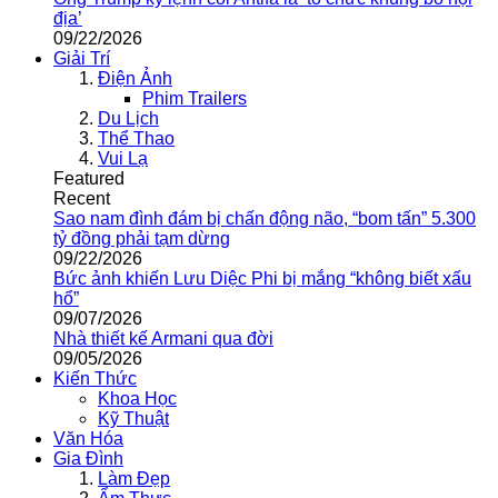
địa’
09/22/2026
Giải Trí
Điện Ảnh
Phim Trailers
Du Lịch
Thể Thao
Vui Lạ
Featured
Recent
Sao nam đình đám bị chấn động não, “bom tấn” 5.300
tỷ đồng phải tạm dừng
09/22/2026
Bức ảnh khiến Lưu Diệc Phi bị mắng “không biết xấu
hổ”
09/07/2026
Nhà thiết kế Armani qua đời
09/05/2026
Kiến Thức
Khoa Học
Kỹ Thuật
Văn Hóa
Gia Đình
Làm Đẹp