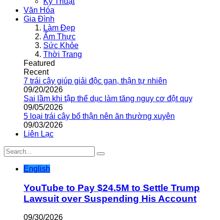
Kỹ Thuật
Văn Hóa
Gia Đình
Làm Đẹp
Ẩm Thực
Sức Khỏe
Thời Trang
Featured
Recent
7 trái cây giúp giải độc gan, thận tự nhiên
09/20/2026
Sai lầm khi tập thể dục làm tăng nguy cơ đột quỵ
09/05/2026
5 loại trái cây bổ thận nên ăn thường xuyên
09/03/2026
Liên Lạc
English
YouTube to Pay $24.5M to Settle Trump
Lawsuit over Suspending His Account
09/30/2026