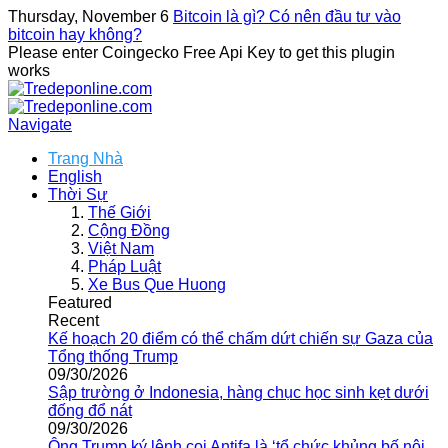
Thursday, November 6
Bitcoin là gì? Có nên đầu tư vào
bitcoin hay không?
Please enter Coingecko Free Api Key to get this plugin
works
Navigate
Trang Nhà
English
Thời Sự
Thế Giới
Cộng Đồng
Việt Nam
Pháp Luật
Xe Bus Que Huong
Featured
Recent
Kế hoạch 20 điểm có thể chấm dứt chiến sự Gaza của
Tổng thống Trump
09/30/2026
Sập trường ở Indonesia, hàng chục học sinh kẹt dưới
đống đổ nát
09/30/2026
Ông Trump ký lệnh coi Antifa là ‘tổ chức khủng bố nội