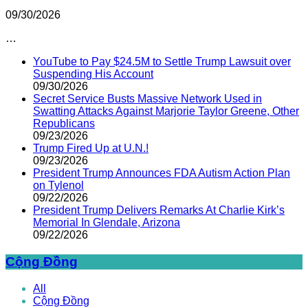
09/30/2026
…
YouTube to Pay $24.5M to Settle Trump Lawsuit over
Suspending His Account
09/30/2026
Secret Service Busts Massive Network Used in
Swatting Attacks Against Marjorie Taylor Greene, Other
Republicans
09/23/2026
Trump Fired Up at U.N.!
09/23/2026
President Trump Announces FDA Autism Action Plan
on Tylenol
09/22/2026
President Trump Delivers Remarks At Charlie Kirk’s
Memorial In Glendale, Arizona
09/22/2026
Cộng Đồng
All
Cộng Đồng