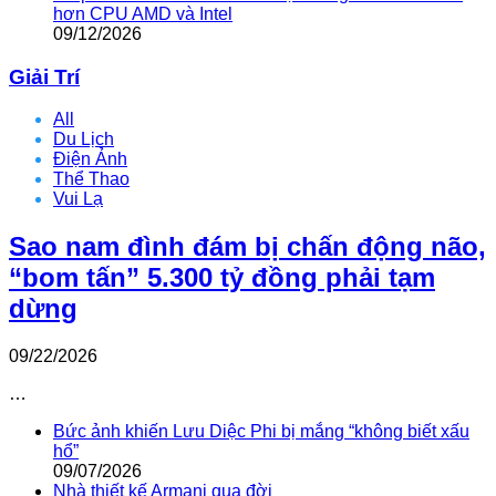
hơn CPU AMD và Intel
09/12/2026
Giải Trí
All
Du Lịch
Điện Ảnh
Thể Thao
Vui Lạ
Sao nam đình đám bị chấn động não,
“bom tấn” 5.300 tỷ đồng phải tạm
dừng
09/22/2026
…
Bức ảnh khiến Lưu Diệc Phi bị mắng “không biết xấu
hổ”
09/07/2026
Nhà thiết kế Armani qua đời