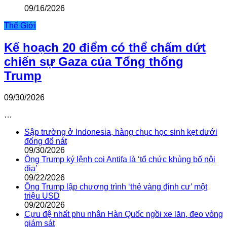
09/16/2026
Thế Giới
Kế hoạch 20 điểm có thể chấm dứt
chiến sự Gaza của Tổng thống
Trump
09/30/2026
…
Sập trường ở Indonesia, hàng chục học sinh kẹt dưới
đống đổ nát
09/30/2026
Ông Trump ký lệnh coi Antifa là ‘tổ chức khủng bố nội
địa’
09/22/2026
Ông Trump lập chương trình ‘thẻ vàng định cư’ một
triệu USD
09/20/2026
Cựu đệ nhất phu nhân Hàn Quốc ngồi xe lăn, đeo vòng
giám sát