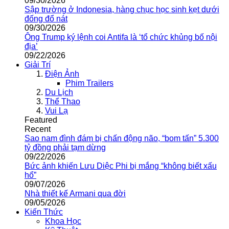
09/30/2026
Sập trường ở Indonesia, hàng chục học sinh kẹt dưới
đống đổ nát
09/30/2026
Ông Trump ký lệnh coi Antifa là ‘tổ chức khủng bố nội
địa’
09/22/2026
Giải Trí
Điện Ảnh
Phim Trailers
Du Lịch
Thể Thao
Vui Lạ
Featured
Recent
Sao nam đình đám bị chấn động não, “bom tấn” 5.300
tỷ đồng phải tạm dừng
09/22/2026
Bức ảnh khiến Lưu Diệc Phi bị mắng “không biết xấu
hổ”
09/07/2026
Nhà thiết kế Armani qua đời
09/05/2026
Kiến Thức
Khoa Học