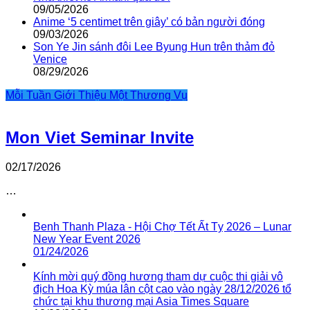
09/05/2026
Anime ‘5 centimet trên giây’ có bản người đóng
09/03/2026
Son Ye Jin sánh đôi Lee Byung Hun trên thảm đỏ
Venice
08/29/2026
Mỗi Tuần Giới Thiệu Một Thương Vụ
Mon Viet Seminar Invite
02/17/2026
…
Benh Thanh Plaza - Hội Chợ Tết Ất Tỵ 2026 – Lunar
New Year Event 2026
01/24/2026
Kính mời quý đồng hương tham dự cuộc thi giải vô
địch Hoa Kỳ múa lân cột cao vào ngày 28/12/2026 tổ
chức tại khu thương mại Asia Times Square