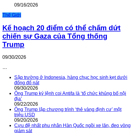
09/16/2026
Thế Giới
Kế hoạch 20 điểm có thể chấm dứt
chiến sự Gaza của Tổng thống
Trump
09/30/2026
…
Sập trường ở Indonesia, hàng chục học sinh kẹt dưới
đống đổ nát
09/30/2026
Ông Trump ký lệnh coi Antifa là ‘tổ chức khủng bố nội
địa’
09/22/2026
Ông Trump lập chương trình ‘thẻ vàng định cư’ một
triệu USD
09/20/2026
Cựu đệ nhất phu nhân Hàn Quốc ngồi xe lăn, đeo vòng
giám sát