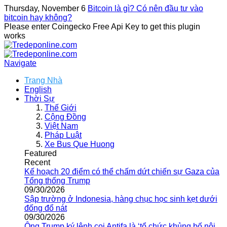
Thursday, November 6
Bitcoin là gì? Có nên đầu tư vào
bitcoin hay không?
Please enter Coingecko Free Api Key to get this plugin
works
Navigate
Trang Nhà
English
Thời Sự
Thế Giới
Cộng Đồng
Việt Nam
Pháp Luật
Xe Bus Que Huong
Featured
Recent
Kế hoạch 20 điểm có thể chấm dứt chiến sự Gaza của
Tổng thống Trump
09/30/2026
Sập trường ở Indonesia, hàng chục học sinh kẹt dưới
đống đổ nát
09/30/2026
Ông Trump ký lệnh coi Antifa là ‘tổ chức khủng bố nội