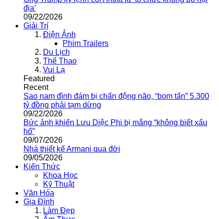
địa’
09/22/2026
Giải Trí
Điện Ảnh
Phim Trailers
Du Lịch
Thể Thao
Vui Lạ
Featured
Recent
Sao nam đình đám bị chấn động não, “bom tấn” 5.300
tỷ đồng phải tạm dừng
09/22/2026
Bức ảnh khiến Lưu Diệc Phi bị mắng “không biết xấu
hổ”
09/07/2026
Nhà thiết kế Armani qua đời
09/05/2026
Kiến Thức
Khoa Học
Kỹ Thuật
Văn Hóa
Gia Đình
Làm Đẹp