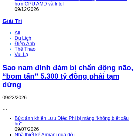
hơn CPU AMD và Intel
09/12/2026
Giải Trí
All
Du Lịch
Điện Ảnh
Thể Thao
Vui Lạ
Sao nam đình đám bị chấn động não,
“bom tấn” 5.300 tỷ đồng phải tạm
dừng
09/22/2026
…
Bức ảnh khiến Lưu Diệc Phi bị mắng “không biết xấu
hổ”
09/07/2026
Nhà thiết kế Armani qua đời