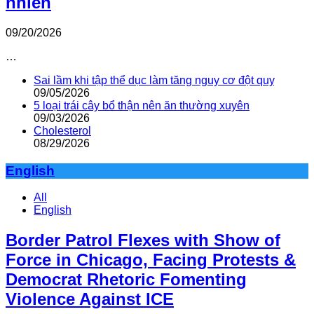
nhiên
09/20/2026
…
Sai lầm khi tập thể dục làm tăng nguy cơ đột quỵ
09/05/2026
5 loại trái cây bổ thận nên ăn thường xuyên
09/03/2026
Cholesterol
08/29/2026
English
All
English
Border Patrol Flexes with Show of
Force in Chicago, Facing Protests &
Democrat Rhetoric Fomenting
Violence Against ICE