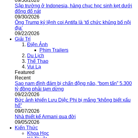
09/30/2026
Sập trường ở Indonesia, hàng chục học sinh kẹt dưới
đống đổ nát
09/30/2026
Ông Trump ký lệnh coi Antifa là ‘tổ chức khủng bố nội
địa’
09/22/2026
Giải Trí
Điện Ảnh
Phim Trailers
Du Lịch
Thể Thao
Vui Lạ
Featured
Recent
Sao nam đình đám bị chấn động não, “bom tấn” 5.300
tỷ đồng phải tạm dừng
09/22/2026
Bức ảnh khiến Lưu Diệc Phi bị mắng “không biết xấu
hổ”
09/07/2026
Nhà thiết kế Armani qua đời
09/05/2026
Kiến Thức
Khoa Học