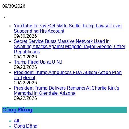
09/30/2026
…
YouTube to Pay $24.5M to Settle Trump Lawsuit over
Suspending His Account
09/30/2026
Secret Service Busts Massive Network Used in
Swatting Attacks Against Marjorie Taylor Greene, Other
Republicans
09/23/2026
Trump Fired Up at U.N.!
09/23/2026
President Trump Announces FDA Autism Action Plan
on Tylenol
09/22/2026
President Trump Delivers Remarks At Charlie Kirk’s
Memorial In Glendale, Arizona
09/22/2026
Cộng Đồng
All
Cộng Đồng