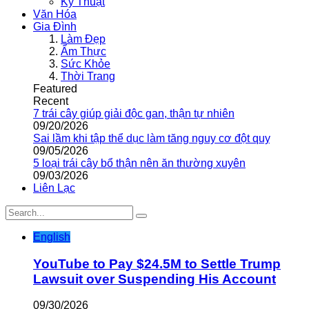
Kỹ Thuật
Văn Hóa
Gia Đình
Làm Đẹp
Ẩm Thực
Sức Khỏe
Thời Trang
Featured
Recent
7 trái cây giúp giải độc gan, thận tự nhiên
09/20/2026
Sai lầm khi tập thể dục làm tăng nguy cơ đột quỵ
09/05/2026
5 loại trái cây bổ thận nên ăn thường xuyên
09/03/2026
Liên Lạc
English
YouTube to Pay $24.5M to Settle Trump
Lawsuit over Suspending His Account
09/30/2026