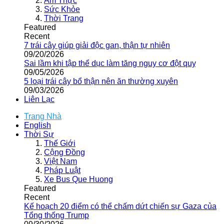
Ẩm Thực
Sức Khỏe
Thời Trang
Featured
Recent
7 trái cây giúp giải độc gan, thận tự nhiên
09/20/2026
Sai lầm khi tập thể dục làm tăng nguy cơ đột quỵ
09/05/2026
5 loại trái cây bổ thận nên ăn thường xuyên
09/03/2026
Liên Lạc
Trang Nhà
English
Thời Sự
Thế Giới
Cộng Đồng
Việt Nam
Pháp Luật
Xe Bus Que Huong
Featured
Recent
Kế hoạch 20 điểm có thể chấm dứt chiến sự Gaza của
Tổng thống Trump