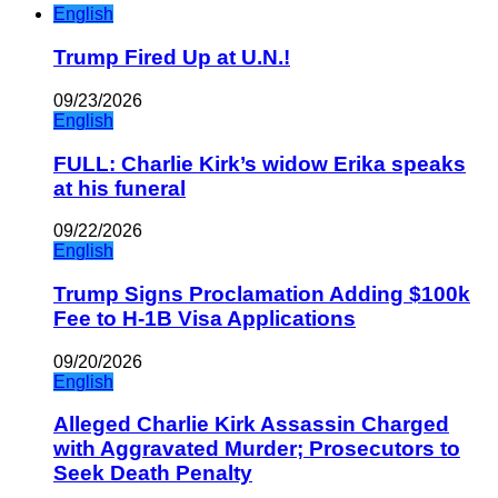
English
Trump Fired Up at U.N.!
09/23/2026
English
FULL: Charlie Kirk’s widow Erika speaks
at his funeral
09/22/2026
English
Trump Signs Proclamation Adding $100k
Fee to H-1B Visa Applications
09/20/2026
English
Alleged Charlie Kirk Assassin Charged
with Aggravated Murder; Prosecutors to
Seek Death Penalty