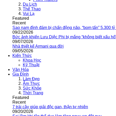
Du Lịch
Thể Thao
Vui Lạ
Featured
Recent
Sao nam đình đám bị chấn động não, “bom tấn” 5.300 tỷ
09/22/2026
Bức ảnh khiến Lưu Diệc Phi bị mắng “không biết xấu hổ
09/07/2026
Nhà thiết kế Armani qua đời
09/05/2026
Kiến Thức
Khoa Học
Kỹ Thuật
Văn Hóa
Gia Đình
Làm Đẹp
Ẩm Thực
Sức Khỏe
Thời Trang
Featured
Recent
7 trái cây giúp giải độc gan, thận tự nhiên
09/20/2026