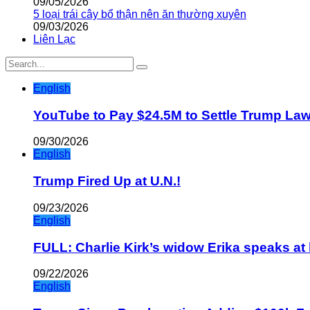
09/05/2026
5 loại trái cây bổ thận nên ăn thường xuyên
09/03/2026
Liên Lạc
English
YouTube to Pay $24.5M to Settle Trump La
09/30/2026
English
Trump Fired Up at U.N.!
09/23/2026
English
FULL: Charlie Kirk’s widow Erika speaks at 
09/22/2026
English