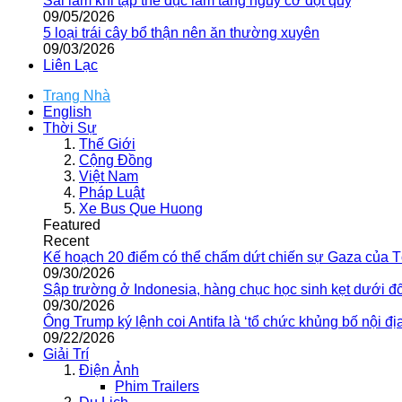
Sai lầm khi tập thể dục làm tăng nguy cơ đột quỵ
09/05/2026
5 loại trái cây bổ thận nên ăn thường xuyên
09/03/2026
Liên Lạc
Trang Nhà
English
Thời Sự
Thế Giới
Cộng Đồng
Việt Nam
Pháp Luật
Xe Bus Que Huong
Featured
Recent
Kế hoạch 20 điểm có thể chấm dứt chiến sự Gaza của 
09/30/2026
Sập trường ở Indonesia, hàng chục học sinh kẹt dưới đ
09/30/2026
Ông Trump ký lệnh coi Antifa là ‘tổ chức khủng bố nội địa
09/22/2026
Giải Trí
Điện Ảnh
Phim Trailers