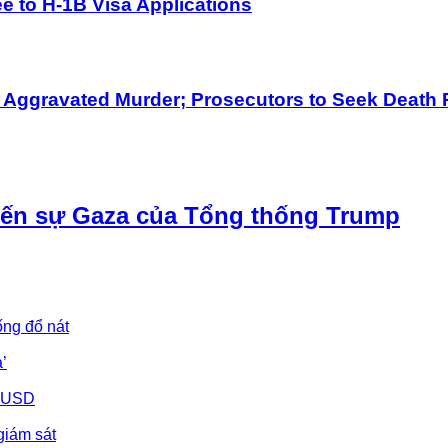
 to H-1B Visa Applications
h Aggravated Murder; Prosecutors to Seek Death 
iến sự Gaza của Tổng thống Trump
ống đổ nát
’
u USD
giám sát