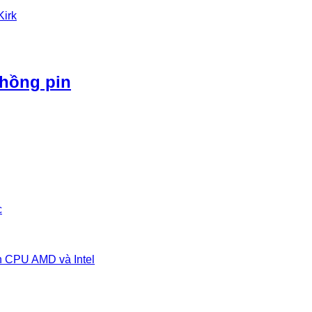
Kirk
phồng pin
c
n CPU AMD và Intel