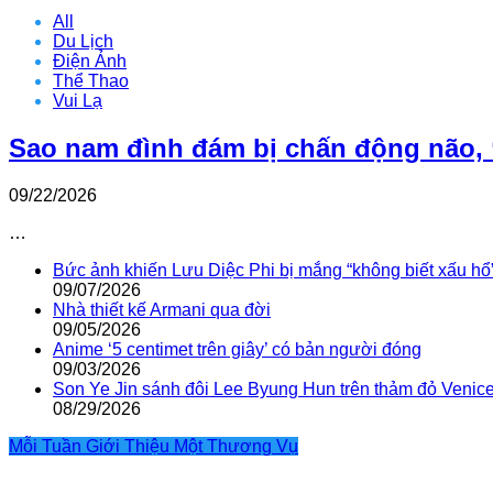
All
Du Lịch
Điện Ảnh
Thể Thao
Vui Lạ
Sao nam đình đám bị chấn động não, 
09/22/2026
…
Bức ảnh khiến Lưu Diệc Phi bị mắng “không biết xấu hổ
09/07/2026
Nhà thiết kế Armani qua đời
09/05/2026
Anime ‘5 centimet trên giây’ có bản người đóng
09/03/2026
Son Ye Jin sánh đôi Lee Byung Hun trên thảm đỏ Venic
08/29/2026
Mỗi Tuần Giới Thiệu Một Thương Vụ