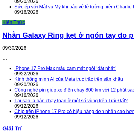
09/20/2026
Sức ép với Mật vụ Mỹ khi bảo vệ lễ tưởng niệm Charlie 
09/16/2026
Kiến Thức
Nhẫn Galaxy Ring kẹt ở ngón tay do 
09/30/2026
…
iPhone 17 Pro Max màu cam mất ngôi ‘đắt nhất’
09/22/2026
Kính thông minh AI của Meta trục trặc trên sân khấu
09/20/2026
Công nghệ pin giúp xe điện chạy 800 km với 12 phút sạ
09/16/2026
Tại sao la bàn chạy loạn ở một số vùng trên Trái Đất?
09/12/2026
Chip trên iPhone 17 Pro có hiệu năng đơn nhân cao hơ
09/12/2026
Giải Trí