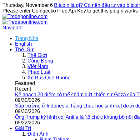
Thursday, November 6
Bitcoin là gì? Có nên đầu tư vào bitco
Please enter Coingecko Free Api Key to get this plugin works
Navigate
Trang Nhà
English
Thời Sự
Thế Giới
Cộng Đồng
Việt Nam
Pháp Luật
Xe Bus Que Huong
Featured
Recent
Kế hoạch 20 điểm có thể chấm dứt chiến sự Gaza của 
09/30/2026
Sập trường ở Indonesia, hàng chục học sinh kẹt dưới đ
09/30/2026
Ông Trump ký lệnh coi Antifa là ‘tổ chức khủng bố nội địa
09/22/2026
Giải Trí
Điện Ảnh
Phim Trailers