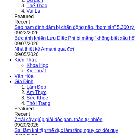
Du Lịch
Thể Thao
Vui Lạ
Featured
Recent
Sao nam đình đám bị chấn động não, “bom tấn” 5.300 tỷ
09/22/2026
Bức ảnh khiến Lưu Diệc Phi bị mắng “không biết xấu hổ
09/07/2026
Nhà thiết kế Armani qua đời
09/05/2026
Kiến Thức
Khoa Học
Kỹ Thuật
Văn Hóa
Gia Đình
Làm Đẹp
Ẩm Thực
Sức Khỏe
Thời Trang
Featured
Recent
7 trái cây giúp giải độc gan, thận tự nhiên
09/20/2026
Sai lầm khi tập thể dục làm tăng nguy cơ đột quỵ