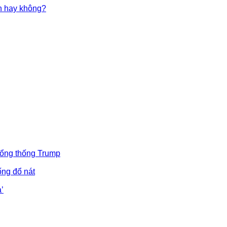
in hay không?
Tổng thống Trump
ống đổ nát
’