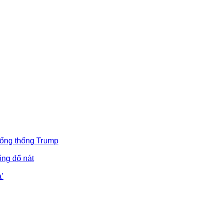
Tổng thống Trump
ống đổ nát
’