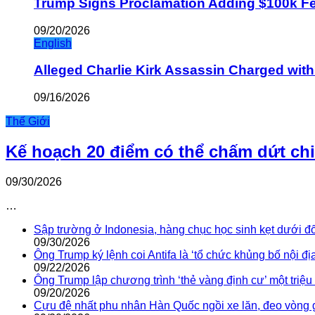
Trump Signs Proclamation Adding $100k Fee
09/20/2026
English
Alleged Charlie Kirk Assassin Charged wit
09/16/2026
Thế Giới
Kế hoạch 20 điểm có thể chấm dứt ch
09/30/2026
…
Sập trường ở Indonesia, hàng chục học sinh kẹt dưới đ
09/30/2026
Ông Trump ký lệnh coi Antifa là ‘tổ chức khủng bố nội địa
09/22/2026
Ông Trump lập chương trình ‘thẻ vàng định cư’ một triệ
09/20/2026
Cựu đệ nhất phu nhân Hàn Quốc ngồi xe lăn, đeo vòng 