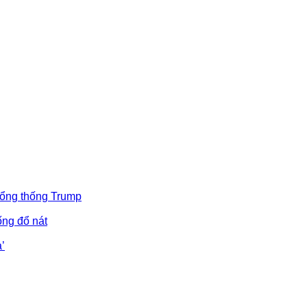
Tổng thống Trump
ống đổ nát
’