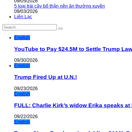
09/05/2026
5 loại trái cây bổ thận nên ăn thường xuyên
09/03/2026
Liên Lạc
English
YouTube to Pay $24.5M to Settle Trump La
09/30/2026
English
Trump Fired Up at U.N.!
09/23/2026
English
FULL: Charlie Kirk’s widow Erika speaks at 
09/22/2026
English