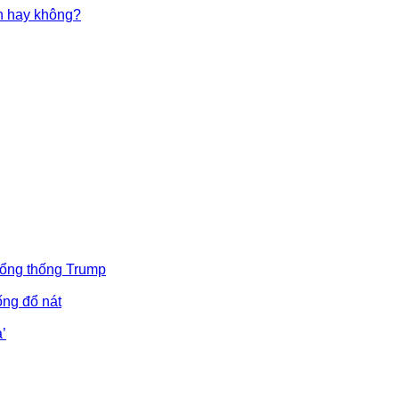
in hay không?
Tổng thống Trump
ống đổ nát
’