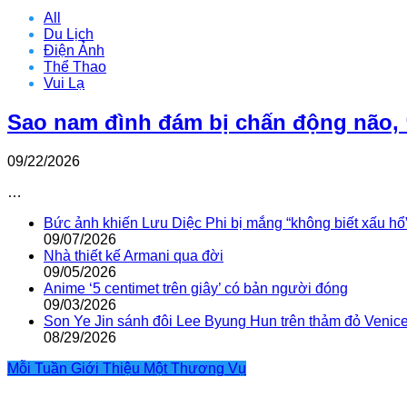
All
Du Lịch
Điện Ảnh
Thể Thao
Vui Lạ
Sao nam đình đám bị chấn động não, 
09/22/2026
…
Bức ảnh khiến Lưu Diệc Phi bị mắng “không biết xấu hổ
09/07/2026
Nhà thiết kế Armani qua đời
09/05/2026
Anime ‘5 centimet trên giây’ có bản người đóng
09/03/2026
Son Ye Jin sánh đôi Lee Byung Hun trên thảm đỏ Venic
08/29/2026
Mỗi Tuần Giới Thiệu Một Thương Vụ