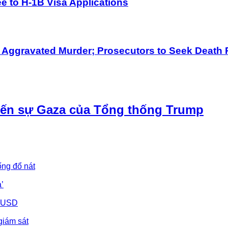
 to H-1B Visa Applications
h Aggravated Murder; Prosecutors to Seek Death 
iến sự Gaza của Tổng thống Trump
ống đổ nát
’
u USD
giám sát