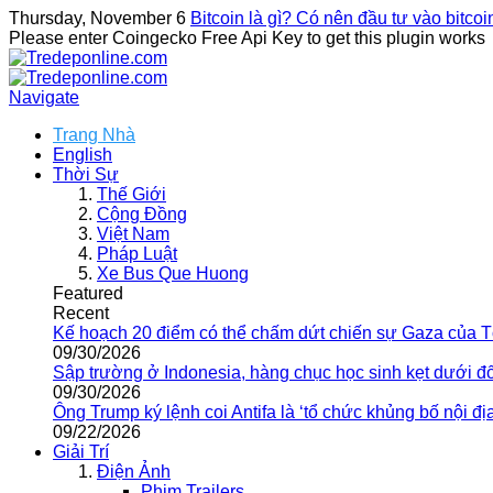
Thursday, November 6
Bitcoin là gì? Có nên đầu tư vào bitco
Please enter Coingecko Free Api Key to get this plugin works
Navigate
Trang Nhà
English
Thời Sự
Thế Giới
Cộng Đồng
Việt Nam
Pháp Luật
Xe Bus Que Huong
Featured
Recent
Kế hoạch 20 điểm có thể chấm dứt chiến sự Gaza của 
09/30/2026
Sập trường ở Indonesia, hàng chục học sinh kẹt dưới đ
09/30/2026
Ông Trump ký lệnh coi Antifa là ‘tổ chức khủng bố nội địa
09/22/2026
Giải Trí
Điện Ảnh
Phim Trailers