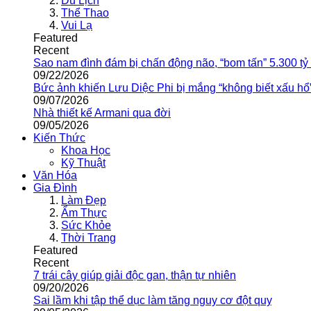
Du Lịch
Thể Thao
Vui Lạ
Featured
Recent
Sao nam đình đám bị chấn động não, “bom tấn” 5.300 tỷ
09/22/2026
Bức ảnh khiến Lưu Diệc Phi bị mắng “không biết xấu hổ
09/07/2026
Nhà thiết kế Armani qua đời
09/05/2026
Kiến Thức
Khoa Học
Kỹ Thuật
Văn Hóa
Gia Đình
Làm Đẹp
Ẩm Thực
Sức Khỏe
Thời Trang
Featured
Recent
7 trái cây giúp giải độc gan, thận tự nhiên
09/20/2026
Sai lầm khi tập thể dục làm tăng nguy cơ đột quỵ