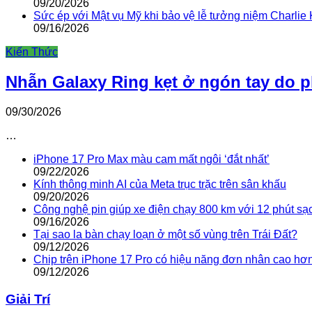
09/20/2026
Sức ép với Mật vụ Mỹ khi bảo vệ lễ tưởng niệm Charlie 
09/16/2026
Kiến Thức
Nhẫn Galaxy Ring kẹt ở ngón tay do 
09/30/2026
…
iPhone 17 Pro Max màu cam mất ngôi ‘đắt nhất’
09/22/2026
Kính thông minh AI của Meta trục trặc trên sân khấu
09/20/2026
Công nghệ pin giúp xe điện chạy 800 km với 12 phút sạ
09/16/2026
Tại sao la bàn chạy loạn ở một số vùng trên Trái Đất?
09/12/2026
Chip trên iPhone 17 Pro có hiệu năng đơn nhân cao hơ
09/12/2026
Giải Trí