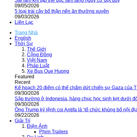
Sai lầm khi tập thể dục làm tăng nguy cơ đột quỵ
09/05/2026
5 loại trái cây bổ thận nên ăn thường xuyên
09/03/2026
Liên Lạc
Trang Nhà
English
Thời Sự
Thế Giới
Cộng Đồng
Việt Nam
Pháp Luật
Xe Bus Que Huong
Featured
Recent
Kế hoạch 20 điểm có thể chấm dứt chiến sự Gaza của 
09/30/2026
Sập trường ở Indonesia, hàng chục học sinh kẹt dưới đ
09/30/2026
Ông Trump ký lệnh coi Antifa là ‘tổ chức khủng bố nội địa
09/22/2026
Giải Trí
Điện Ảnh
Phim Trailers