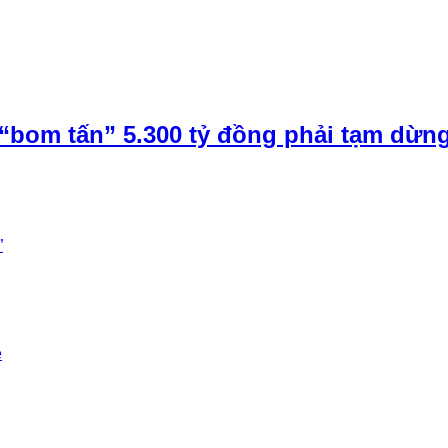
“bom tấn” 5.300 tỷ đồng phải tạm dừn
”
e