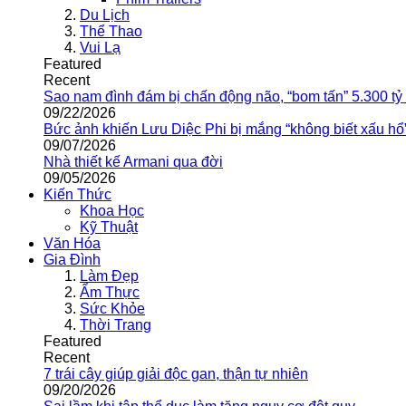
Du Lịch
Thể Thao
Vui Lạ
Featured
Recent
Sao nam đình đám bị chấn động não, “bom tấn” 5.300 tỷ
09/22/2026
Bức ảnh khiến Lưu Diệc Phi bị mắng “không biết xấu hổ
09/07/2026
Nhà thiết kế Armani qua đời
09/05/2026
Kiến Thức
Khoa Học
Kỹ Thuật
Văn Hóa
Gia Đình
Làm Đẹp
Ẩm Thực
Sức Khỏe
Thời Trang
Featured
Recent
7 trái cây giúp giải độc gan, thận tự nhiên
09/20/2026