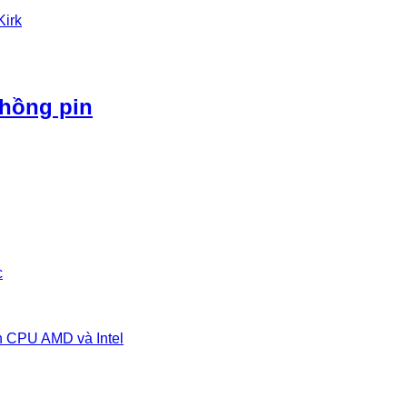
Kirk
phồng pin
c
n CPU AMD và Intel