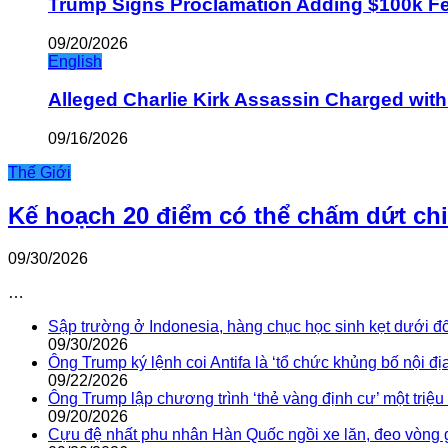
Trump Signs Proclamation Adding $100k Fee
09/20/2026
English
Alleged Charlie Kirk Assassin Charged wit
09/16/2026
Thế Giới
Kế hoạch 20 điểm có thể chấm dứt ch
09/30/2026
…
Sập trường ở Indonesia, hàng chục học sinh kẹt dưới đ
09/30/2026
Ông Trump ký lệnh coi Antifa là ‘tổ chức khủng bố nội địa
09/22/2026
Ông Trump lập chương trình ‘thẻ vàng định cư’ một triệ
09/20/2026
Cựu đệ nhất phu nhân Hàn Quốc ngồi xe lăn, đeo vòng 