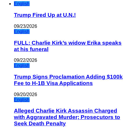
English
Trump Fired Up at U.N.!
09/23/2026
English
FULL: Charlie Kirk’s widow Erika speaks
at his funeral
09/22/2026
English
Trump Signs Proclamation Adding $100k
Fee to H-1B Visa Applications
09/20/2026
English
Alleged Charlie Kirk Assassin Charged
with Aggravated Murder; Prosecutors to
Seek Death Penalty