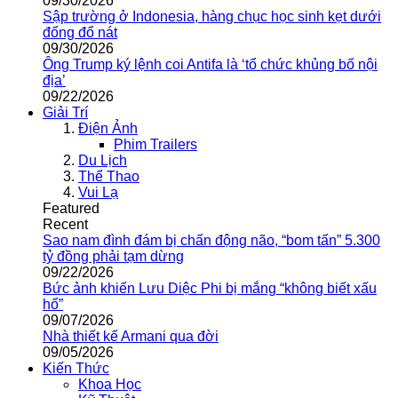
09/30/2026
Sập trường ở Indonesia, hàng chục học sinh kẹt dưới
đống đổ nát
09/30/2026
Ông Trump ký lệnh coi Antifa là ‘tổ chức khủng bố nội
địa’
09/22/2026
Giải Trí
Điện Ảnh
Phim Trailers
Du Lịch
Thể Thao
Vui Lạ
Featured
Recent
Sao nam đình đám bị chấn động não, “bom tấn” 5.300
tỷ đồng phải tạm dừng
09/22/2026
Bức ảnh khiến Lưu Diệc Phi bị mắng “không biết xấu
hổ”
09/07/2026
Nhà thiết kế Armani qua đời
09/05/2026
Kiến Thức
Khoa Học