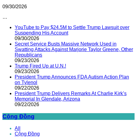
09/30/2026
…
YouTube to Pay $24.5M to Settle Trump Lawsuit over
Suspending His Account
09/30/2026
Secret Service Busts Massive Network Used in
Swatting Attacks Against Marjorie Taylor Greene, Other
Republicans
09/23/2026
Trump Fired Up at U.N.!
09/23/2026
President Trump Announces FDA Autism Action Plan
on Tylenol
09/22/2026
President Trump Delivers Remarks At Charlie Kirk’s
Memorial In Glendale, Arizona
09/22/2026
Cộng Đồng
All
Cộng Đồng