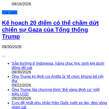
09/16/2026
Thế Giới
Kế hoạch 20 điểm có thể chấm dứt
chiến sự Gaza của Tổng thống
Trump
09/30/2026
…
Sập trường ở Indonesia, hàng chục học sinh kẹt dưới
đống đổ nát
09/30/2026
Ông Trump ký lệnh coi Antifa là ‘tổ chức khủng bố nội
địa’
09/22/2026
Ông Trump lập chương trình ‘thẻ vàng định cư’ một
triệu USD
09/20/2026
Cựu đệ nhất phu nhân Hàn Quốc ngồi xe lăn, đeo vòng
giám sát