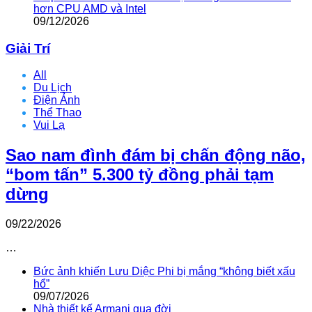
hơn CPU AMD và Intel
09/12/2026
Giải Trí
All
Du Lịch
Điện Ảnh
Thể Thao
Vui Lạ
Sao nam đình đám bị chấn động não,
“bom tấn” 5.300 tỷ đồng phải tạm
dừng
09/22/2026
…
Bức ảnh khiến Lưu Diệc Phi bị mắng “không biết xấu
hổ”
09/07/2026
Nhà thiết kế Armani qua đời