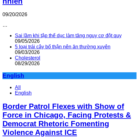
nhiên
09/20/2026
…
Sai lầm khi tập thể dục làm tăng nguy cơ đột quỵ
09/05/2026
5 loại trái cây bổ thận nên ăn thường xuyên
09/03/2026
Cholesterol
08/29/2026
English
All
English
Border Patrol Flexes with Show of
Force in Chicago, Facing Protests &
Democrat Rhetoric Fomenting
Violence Against ICE