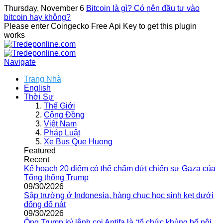
Thursday, November 6
Bitcoin là gì? Có nên đầu tư vào
bitcoin hay không?
Please enter Coingecko Free Api Key to get this plugin
works
Navigate
Trang Nhà
English
Thời Sự
Thế Giới
Cộng Đồng
Việt Nam
Pháp Luật
Xe Bus Que Huong
Featured
Recent
Kế hoạch 20 điểm có thể chấm dứt chiến sự Gaza của
Tổng thống Trump
09/30/2026
Sập trường ở Indonesia, hàng chục học sinh kẹt dưới
đống đổ nát
09/30/2026
Ông Trump ký lệnh coi Antifa là ‘tổ chức khủng bố nội