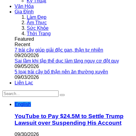
Kỹ Thuật
Văn Hóa
Gia Đình
Làm Đẹp
Ẩm Thực
Sức Khỏe
Thời Trang
Featured
Recent
7 trái cây giúp giải độc gan, thận tự nhiên
09/20/2026
Sai lầm khi tập thể dục làm tăng nguy cơ đột quỵ
09/05/2026
5 loại trái cây bổ thận nên ăn thường xuyên
09/03/2026
Liên Lạc
English
YouTube to Pay $24.5M to Settle Trump
Lawsuit over Suspending His Account
09/30/2026