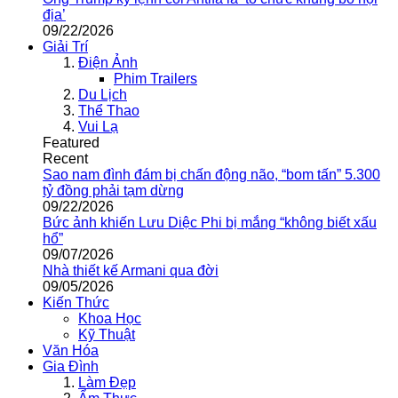
địa’
09/22/2026
Giải Trí
Điện Ảnh
Phim Trailers
Du Lịch
Thể Thao
Vui Lạ
Featured
Recent
Sao nam đình đám bị chấn động não, “bom tấn” 5.300
tỷ đồng phải tạm dừng
09/22/2026
Bức ảnh khiến Lưu Diệc Phi bị mắng “không biết xấu
hổ”
09/07/2026
Nhà thiết kế Armani qua đời
09/05/2026
Kiến Thức
Khoa Học
Kỹ Thuật
Văn Hóa
Gia Đình
Làm Đẹp