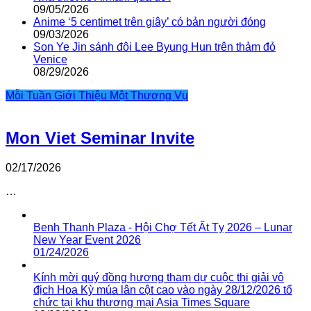
09/05/2026
Anime ‘5 centimet trên giây’ có bản người đóng
09/03/2026
Son Ye Jin sánh đôi Lee Byung Hun trên thảm đỏ
Venice
08/29/2026
Mỗi Tuần Giới Thiệu Một Thương Vụ
Mon Viet Seminar Invite
02/17/2026
…
Benh Thanh Plaza - Hội Chợ Tết Ất Tỵ 2026 – Lunar
New Year Event 2026
01/24/2026
Kính mời quý đồng hương tham dự cuộc thi giải vô
địch Hoa Kỳ múa lân cột cao vào ngày 28/12/2026 tổ
chức tại khu thương mại Asia Times Square