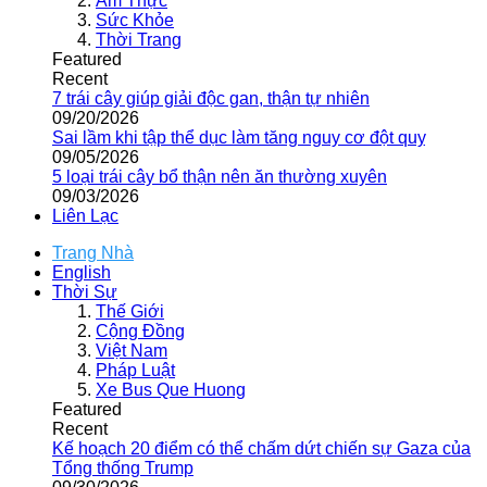
Ẩm Thực
Sức Khỏe
Thời Trang
Featured
Recent
7 trái cây giúp giải độc gan, thận tự nhiên
09/20/2026
Sai lầm khi tập thể dục làm tăng nguy cơ đột quỵ
09/05/2026
5 loại trái cây bổ thận nên ăn thường xuyên
09/03/2026
Liên Lạc
Trang Nhà
English
Thời Sự
Thế Giới
Cộng Đồng
Việt Nam
Pháp Luật
Xe Bus Que Huong
Featured
Recent
Kế hoạch 20 điểm có thể chấm dứt chiến sự Gaza của
Tổng thống Trump