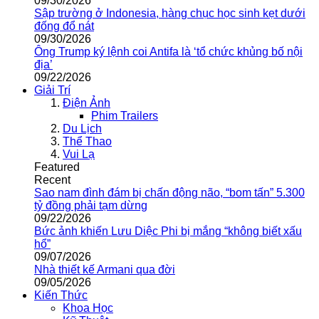
09/30/2026
Sập trường ở Indonesia, hàng chục học sinh kẹt dưới
đống đổ nát
09/30/2026
Ông Trump ký lệnh coi Antifa là ‘tổ chức khủng bố nội
địa’
09/22/2026
Giải Trí
Điện Ảnh
Phim Trailers
Du Lịch
Thể Thao
Vui Lạ
Featured
Recent
Sao nam đình đám bị chấn động não, “bom tấn” 5.300
tỷ đồng phải tạm dừng
09/22/2026
Bức ảnh khiến Lưu Diệc Phi bị mắng “không biết xấu
hổ”
09/07/2026
Nhà thiết kế Armani qua đời
09/05/2026
Kiến Thức
Khoa Học