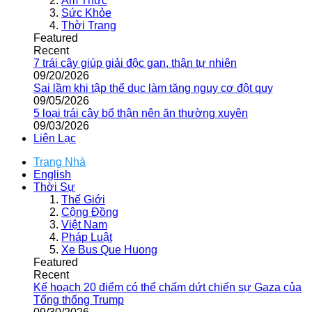
Ẩm Thực
Sức Khỏe
Thời Trang
Featured
Recent
7 trái cây giúp giải độc gan, thận tự nhiên
09/20/2026
Sai lầm khi tập thể dục làm tăng nguy cơ đột quỵ
09/05/2026
5 loại trái cây bổ thận nên ăn thường xuyên
09/03/2026
Liên Lạc
Trang Nhà
English
Thời Sự
Thế Giới
Cộng Đồng
Việt Nam
Pháp Luật
Xe Bus Que Huong
Featured
Recent
Kế hoạch 20 điểm có thể chấm dứt chiến sự Gaza của
Tổng thống Trump