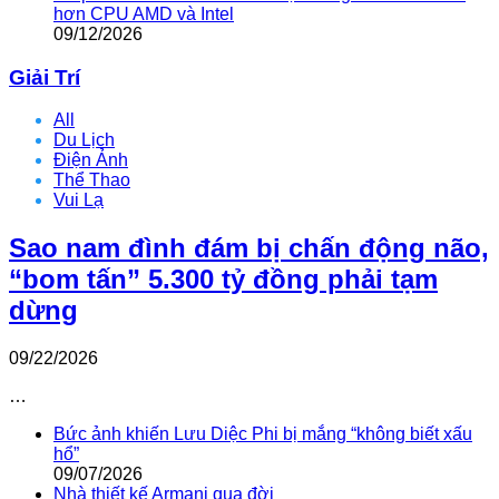
hơn CPU AMD và Intel
09/12/2026
Giải Trí
All
Du Lịch
Điện Ảnh
Thể Thao
Vui Lạ
Sao nam đình đám bị chấn động não,
“bom tấn” 5.300 tỷ đồng phải tạm
dừng
09/22/2026
…
Bức ảnh khiến Lưu Diệc Phi bị mắng “không biết xấu
hổ”
09/07/2026
Nhà thiết kế Armani qua đời