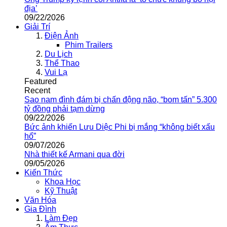
địa’
09/22/2026
Giải Trí
Điện Ảnh
Phim Trailers
Du Lịch
Thể Thao
Vui Lạ
Featured
Recent
Sao nam đình đám bị chấn động não, “bom tấn” 5.300
tỷ đồng phải tạm dừng
09/22/2026
Bức ảnh khiến Lưu Diệc Phi bị mắng “không biết xấu
hổ”
09/07/2026
Nhà thiết kế Armani qua đời
09/05/2026
Kiến Thức
Khoa Học
Kỹ Thuật
Văn Hóa
Gia Đình
Làm Đẹp