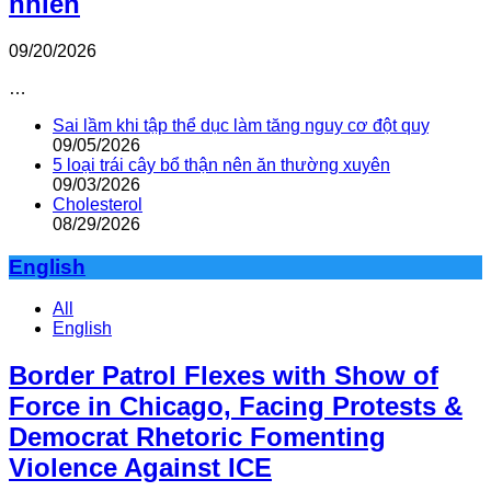
nhiên
09/20/2026
…
Sai lầm khi tập thể dục làm tăng nguy cơ đột quỵ
09/05/2026
5 loại trái cây bổ thận nên ăn thường xuyên
09/03/2026
Cholesterol
08/29/2026
English
All
English
Border Patrol Flexes with Show of
Force in Chicago, Facing Protests &
Democrat Rhetoric Fomenting
Violence Against ICE