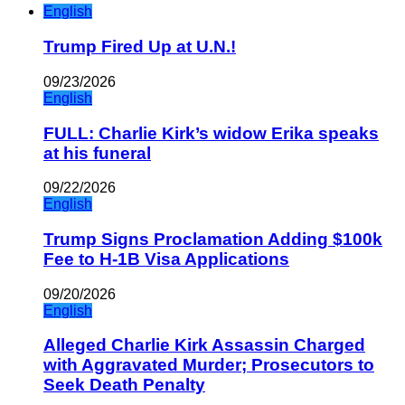
English
Trump Fired Up at U.N.!
09/23/2026
English
FULL: Charlie Kirk’s widow Erika speaks
at his funeral
09/22/2026
English
Trump Signs Proclamation Adding $100k
Fee to H-1B Visa Applications
09/20/2026
English
Alleged Charlie Kirk Assassin Charged
with Aggravated Murder; Prosecutors to
Seek Death Penalty