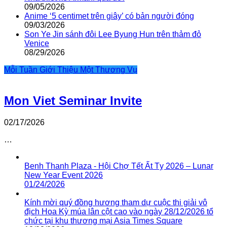
09/05/2026
Anime ‘5 centimet trên giây’ có bản người đóng
09/03/2026
Son Ye Jin sánh đôi Lee Byung Hun trên thảm đỏ
Venice
08/29/2026
Mỗi Tuần Giới Thiệu Một Thương Vụ
Mon Viet Seminar Invite
02/17/2026
…
Benh Thanh Plaza - Hội Chợ Tết Ất Tỵ 2026 – Lunar
New Year Event 2026
01/24/2026
Kính mời quý đồng hương tham dự cuộc thi giải vô
địch Hoa Kỳ múa lân cột cao vào ngày 28/12/2026 tổ
chức tại khu thương mại Asia Times Square