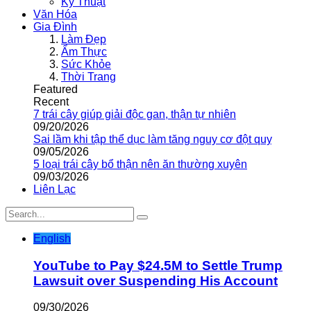
Kỹ Thuật
Văn Hóa
Gia Đình
Làm Đẹp
Ẩm Thực
Sức Khỏe
Thời Trang
Featured
Recent
7 trái cây giúp giải độc gan, thận tự nhiên
09/20/2026
Sai lầm khi tập thể dục làm tăng nguy cơ đột quỵ
09/05/2026
5 loại trái cây bổ thận nên ăn thường xuyên
09/03/2026
Liên Lạc
English
YouTube to Pay $24.5M to Settle Trump
Lawsuit over Suspending His Account
09/30/2026