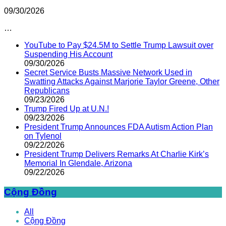
09/30/2026
…
YouTube to Pay $24.5M to Settle Trump Lawsuit over
Suspending His Account
09/30/2026
Secret Service Busts Massive Network Used in
Swatting Attacks Against Marjorie Taylor Greene, Other
Republicans
09/23/2026
Trump Fired Up at U.N.!
09/23/2026
President Trump Announces FDA Autism Action Plan
on Tylenol
09/22/2026
President Trump Delivers Remarks At Charlie Kirk’s
Memorial In Glendale, Arizona
09/22/2026
Cộng Đồng
All
Cộng Đồng