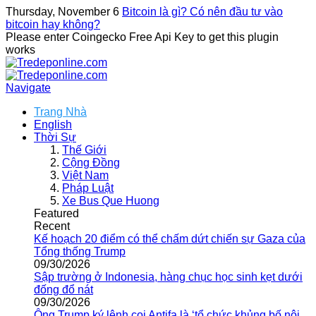
Thursday, November 6
Bitcoin là gì? Có nên đầu tư vào
bitcoin hay không?
Please enter Coingecko Free Api Key to get this plugin
works
Navigate
Trang Nhà
English
Thời Sự
Thế Giới
Cộng Đồng
Việt Nam
Pháp Luật
Xe Bus Que Huong
Featured
Recent
Kế hoạch 20 điểm có thể chấm dứt chiến sự Gaza của
Tổng thống Trump
09/30/2026
Sập trường ở Indonesia, hàng chục học sinh kẹt dưới
đống đổ nát
09/30/2026
Ông Trump ký lệnh coi Antifa là ‘tổ chức khủng bố nội