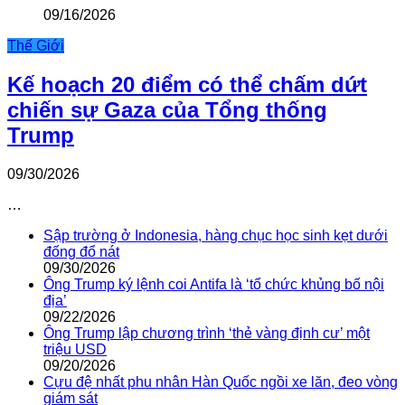
09/16/2026
Thế Giới
Kế hoạch 20 điểm có thể chấm dứt
chiến sự Gaza của Tổng thống
Trump
09/30/2026
…
Sập trường ở Indonesia, hàng chục học sinh kẹt dưới
đống đổ nát
09/30/2026
Ông Trump ký lệnh coi Antifa là ‘tổ chức khủng bố nội
địa’
09/22/2026
Ông Trump lập chương trình ‘thẻ vàng định cư’ một
triệu USD
09/20/2026
Cựu đệ nhất phu nhân Hàn Quốc ngồi xe lăn, đeo vòng
giám sát