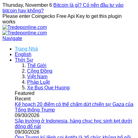
Thursday, November 6
Bitcoin là gì? Có nên đầu tư vào
bitcoin hay không?
Please enter Coingecko Free Api Key to get this plugin
works
Navigate
Trang Nhà
English
Thời Sự
Thế Giới
Cộng Đồng
Việt Nam
Pháp Luật
Xe Bus Que Huong
Featured
Recent
Kế hoạch 20 điểm có thể chấm dứt chiến sự Gaza của
Tổng thống Trump
09/30/2026
Sập trường ở Indonesia, hàng chục học sinh kẹt dưới
đống đổ nát
09/30/2026
Ông Trump ký lệnh coi Antifa là ‘tổ chức khủng bố nội