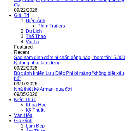
địa’
09/22/2026
Giải Trí
Điện Ảnh
Phim Trailers
Du Lịch
Thể Thao
Vui Lạ
Featured
Recent
Sao nam đình đám bị chấn động não, “bom tấn” 5.300
tỷ đồng phải tạm dừng
09/22/2026
Bức ảnh khiến Lưu Diệc Phi bị mắng “không biết xấu
hổ”
09/07/2026
Nhà thiết kế Armani qua đời
09/05/2026
Kiến Thức
Khoa Học
Kỹ Thuật
Văn Hóa
Gia Đình
Làm Đẹp