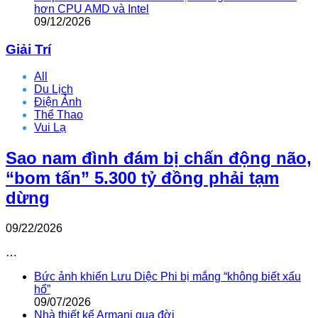
hơn CPU AMD và Intel
09/12/2026
Giải Trí
All
Du Lịch
Điện Ảnh
Thể Thao
Vui Lạ
Sao nam đình đám bị chấn động não,
“bom tấn” 5.300 tỷ đồng phải tạm
dừng
09/22/2026
…
Bức ảnh khiến Lưu Diệc Phi bị mắng “không biết xấu
hổ”
09/07/2026
Nhà thiết kế Armani qua đời