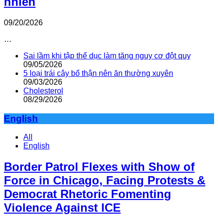
nhiên
09/20/2026
…
Sai lầm khi tập thể dục làm tăng nguy cơ đột quỵ
09/05/2026
5 loại trái cây bổ thận nên ăn thường xuyên
09/03/2026
Cholesterol
08/29/2026
English
All
English
Border Patrol Flexes with Show of
Force in Chicago, Facing Protests &
Democrat Rhetoric Fomenting
Violence Against ICE