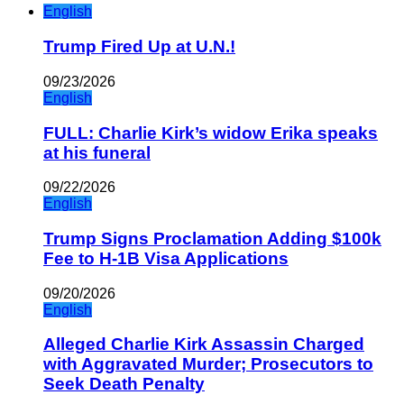
English
Trump Fired Up at U.N.!
09/23/2026
English
FULL: Charlie Kirk’s widow Erika speaks
at his funeral
09/22/2026
English
Trump Signs Proclamation Adding $100k
Fee to H-1B Visa Applications
09/20/2026
English
Alleged Charlie Kirk Assassin Charged
with Aggravated Murder; Prosecutors to
Seek Death Penalty