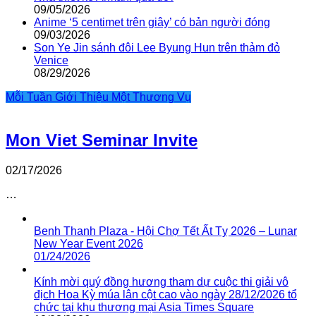
09/05/2026
Anime ‘5 centimet trên giây’ có bản người đóng
09/03/2026
Son Ye Jin sánh đôi Lee Byung Hun trên thảm đỏ
Venice
08/29/2026
Mỗi Tuần Giới Thiệu Một Thương Vụ
Mon Viet Seminar Invite
02/17/2026
…
Benh Thanh Plaza - Hội Chợ Tết Ất Tỵ 2026 – Lunar
New Year Event 2026
01/24/2026
Kính mời quý đồng hương tham dự cuộc thi giải vô
địch Hoa Kỳ múa lân cột cao vào ngày 28/12/2026 tổ
chức tại khu thương mại Asia Times Square