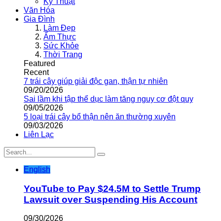
Kỹ Thuật
Văn Hóa
Gia Đình
Làm Đẹp
Ẩm Thực
Sức Khỏe
Thời Trang
Featured
Recent
7 trái cây giúp giải độc gan, thận tự nhiên
09/20/2026
Sai lầm khi tập thể dục làm tăng nguy cơ đột quỵ
09/05/2026
5 loại trái cây bổ thận nên ăn thường xuyên
09/03/2026
Liên Lạc
English
YouTube to Pay $24.5M to Settle Trump
Lawsuit over Suspending His Account
09/30/2026