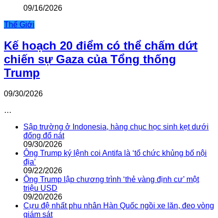
09/16/2026
Thế Giới
Kế hoạch 20 điểm có thể chấm dứt
chiến sự Gaza của Tổng thống
Trump
09/30/2026
…
Sập trường ở Indonesia, hàng chục học sinh kẹt dưới
đống đổ nát
09/30/2026
Ông Trump ký lệnh coi Antifa là ‘tổ chức khủng bố nội
địa’
09/22/2026
Ông Trump lập chương trình ‘thẻ vàng định cư’ một
triệu USD
09/20/2026
Cựu đệ nhất phu nhân Hàn Quốc ngồi xe lăn, đeo vòng
giám sát