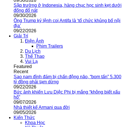
09/30/2026
Sập trường ở Indonesia, hàng chục học sinh kẹt dưới
đống đổ nát
09/30/2026
Ông Trump ký lệnh coi Antifa là ‘tổ chức khủng bố nội
địa’
09/22/2026
Giải Trí
Điện Ảnh
Phim Trailers
Du Lịch
Thể Thao
Vui Lạ
Featured
Recent
Sao nam đình đám bị chấn động não, “bom tấn” 5.300
tỷ đồng phải tạm dừng
09/22/2026
Bức ảnh khiến Lưu Diệc Phi bị mắng “không biết xấu
hổ”
09/07/2026
Nhà thiết kế Armani qua đời
09/05/2026
Kiến Thức
Khoa Học