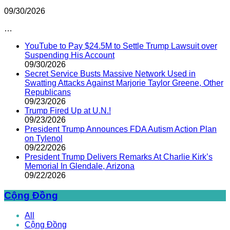
09/30/2026
…
YouTube to Pay $24.5M to Settle Trump Lawsuit over
Suspending His Account
09/30/2026
Secret Service Busts Massive Network Used in
Swatting Attacks Against Marjorie Taylor Greene, Other
Republicans
09/23/2026
Trump Fired Up at U.N.!
09/23/2026
President Trump Announces FDA Autism Action Plan
on Tylenol
09/22/2026
President Trump Delivers Remarks At Charlie Kirk’s
Memorial In Glendale, Arizona
09/22/2026
Cộng Đồng
All
Cộng Đồng