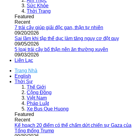
Ẩm Thực
Sức Khỏe
Thời Trang
Featured
Recent
7 trái cây giúp giải độc gan, thận tự nhiên
09/20/2026
Sai lầm khi tập thể dục làm tăng nguy cơ đột quỵ
09/05/2026
5 loại trái cây bổ thận nên ăn thường xuyên
09/03/2026
Liên Lạc
Trang Nhà
English
Thời Sự
Thế Giới
Cộng Đồng
Việt Nam
Pháp Luật
Xe Bus Que Huong
Featured
Recent
Kế hoạch 20 điểm có thể chấm dứt chiến sự Gaza của
Tổng thống Trump