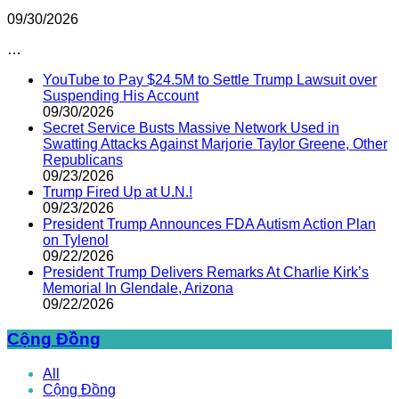
09/30/2026
…
YouTube to Pay $24.5M to Settle Trump Lawsuit over
Suspending His Account
09/30/2026
Secret Service Busts Massive Network Used in
Swatting Attacks Against Marjorie Taylor Greene, Other
Republicans
09/23/2026
Trump Fired Up at U.N.!
09/23/2026
President Trump Announces FDA Autism Action Plan
on Tylenol
09/22/2026
President Trump Delivers Remarks At Charlie Kirk’s
Memorial In Glendale, Arizona
09/22/2026
Cộng Đồng
All
Cộng Đồng