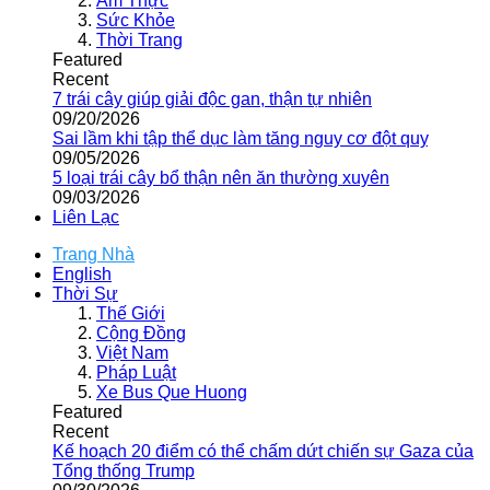
Ẩm Thực
Sức Khỏe
Thời Trang
Featured
Recent
7 trái cây giúp giải độc gan, thận tự nhiên
09/20/2026
Sai lầm khi tập thể dục làm tăng nguy cơ đột quỵ
09/05/2026
5 loại trái cây bổ thận nên ăn thường xuyên
09/03/2026
Liên Lạc
Trang Nhà
English
Thời Sự
Thế Giới
Cộng Đồng
Việt Nam
Pháp Luật
Xe Bus Que Huong
Featured
Recent
Kế hoạch 20 điểm có thể chấm dứt chiến sự Gaza của
Tổng thống Trump