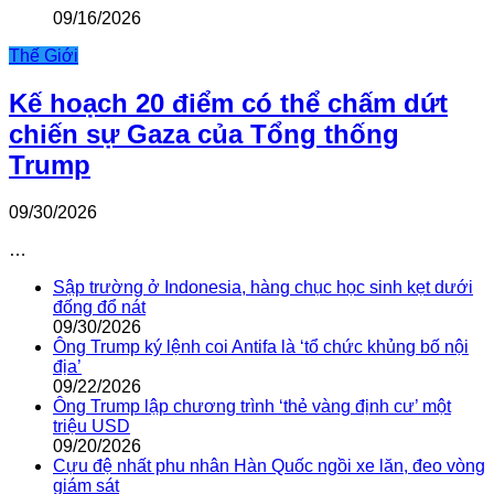
09/16/2026
Thế Giới
Kế hoạch 20 điểm có thể chấm dứt
chiến sự Gaza của Tổng thống
Trump
09/30/2026
…
Sập trường ở Indonesia, hàng chục học sinh kẹt dưới
đống đổ nát
09/30/2026
Ông Trump ký lệnh coi Antifa là ‘tổ chức khủng bố nội
địa’
09/22/2026
Ông Trump lập chương trình ‘thẻ vàng định cư’ một
triệu USD
09/20/2026
Cựu đệ nhất phu nhân Hàn Quốc ngồi xe lăn, đeo vòng
giám sát