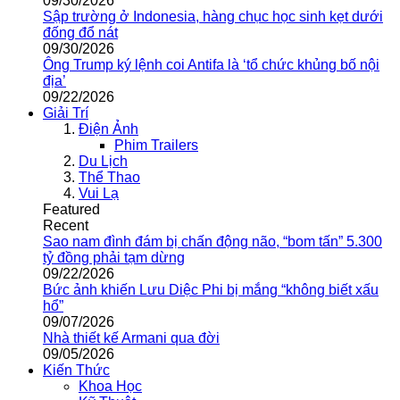
09/30/2026
Sập trường ở Indonesia, hàng chục học sinh kẹt dưới
đống đổ nát
09/30/2026
Ông Trump ký lệnh coi Antifa là ‘tổ chức khủng bố nội
địa’
09/22/2026
Giải Trí
Điện Ảnh
Phim Trailers
Du Lịch
Thể Thao
Vui Lạ
Featured
Recent
Sao nam đình đám bị chấn động não, “bom tấn” 5.300
tỷ đồng phải tạm dừng
09/22/2026
Bức ảnh khiến Lưu Diệc Phi bị mắng “không biết xấu
hổ”
09/07/2026
Nhà thiết kế Armani qua đời
09/05/2026
Kiến Thức
Khoa Học