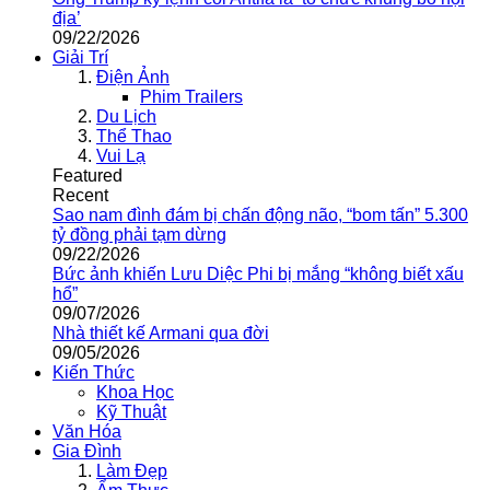
địa’
09/22/2026
Giải Trí
Điện Ảnh
Phim Trailers
Du Lịch
Thể Thao
Vui Lạ
Featured
Recent
Sao nam đình đám bị chấn động não, “bom tấn” 5.300
tỷ đồng phải tạm dừng
09/22/2026
Bức ảnh khiến Lưu Diệc Phi bị mắng “không biết xấu
hổ”
09/07/2026
Nhà thiết kế Armani qua đời
09/05/2026
Kiến Thức
Khoa Học
Kỹ Thuật
Văn Hóa
Gia Đình
Làm Đẹp