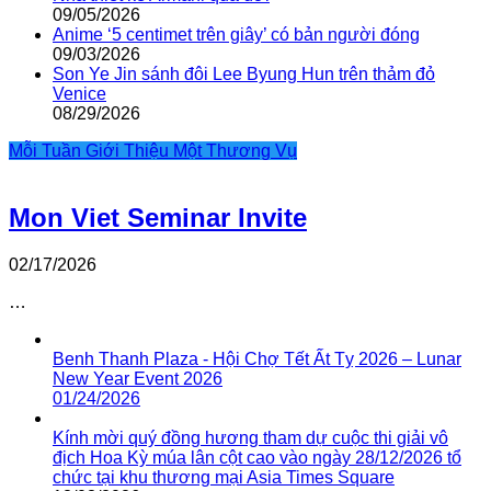
09/05/2026
Anime ‘5 centimet trên giây’ có bản người đóng
09/03/2026
Son Ye Jin sánh đôi Lee Byung Hun trên thảm đỏ
Venice
08/29/2026
Mỗi Tuần Giới Thiệu Một Thương Vụ
Mon Viet Seminar Invite
02/17/2026
…
Benh Thanh Plaza - Hội Chợ Tết Ất Tỵ 2026 – Lunar
New Year Event 2026
01/24/2026
Kính mời quý đồng hương tham dự cuộc thi giải vô
địch Hoa Kỳ múa lân cột cao vào ngày 28/12/2026 tổ
chức tại khu thương mại Asia Times Square