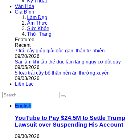
Kỹ Thuật
Văn Hóa
Gia Đình
Làm Đẹp
Ẩm Thực
Sức Khỏe
Thời Trang
Featured
Recent
7 trái cây giúp giải độc gan, thận tự nhiên
09/20/2026
Sai lầm khi tập thể dục làm tăng nguy cơ đột quỵ
09/05/2026
5 loại trái cây bổ thận nên ăn thường xuyên
09/03/2026
Liên Lạc
English
YouTube to Pay $24.5M to Settle Trump
Lawsuit over Suspending His Account
09/30/2026