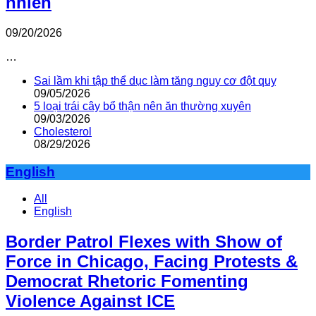
nhiên
09/20/2026
…
Sai lầm khi tập thể dục làm tăng nguy cơ đột quỵ
09/05/2026
5 loại trái cây bổ thận nên ăn thường xuyên
09/03/2026
Cholesterol
08/29/2026
English
All
English
Border Patrol Flexes with Show of
Force in Chicago, Facing Protests &
Democrat Rhetoric Fomenting
Violence Against ICE