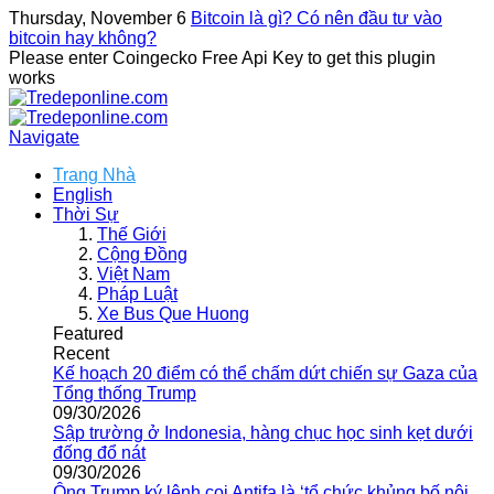
Thursday, November 6
Bitcoin là gì? Có nên đầu tư vào
bitcoin hay không?
Please enter Coingecko Free Api Key to get this plugin
works
Navigate
Trang Nhà
English
Thời Sự
Thế Giới
Cộng Đồng
Việt Nam
Pháp Luật
Xe Bus Que Huong
Featured
Recent
Kế hoạch 20 điểm có thể chấm dứt chiến sự Gaza của
Tổng thống Trump
09/30/2026
Sập trường ở Indonesia, hàng chục học sinh kẹt dưới
đống đổ nát
09/30/2026
Ông Trump ký lệnh coi Antifa là ‘tổ chức khủng bố nội