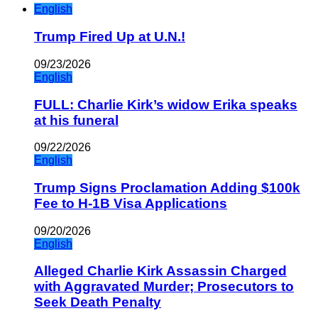
English
Trump Fired Up at U.N.!
09/23/2026
English
FULL: Charlie Kirk’s widow Erika speaks
at his funeral
09/22/2026
English
Trump Signs Proclamation Adding $100k
Fee to H-1B Visa Applications
09/20/2026
English
Alleged Charlie Kirk Assassin Charged
with Aggravated Murder; Prosecutors to
Seek Death Penalty