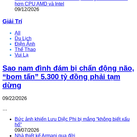
hơn CPU AMD và Intel
09/12/2026
Giải Trí
All
Du Lịch
Điện Ảnh
Thể Thao
Vui Lạ
Sao nam đình đám bị chấn động não,
“bom tấn” 5.300 tỷ đồng phải tạm
dừng
09/22/2026
…
Bức ảnh khiến Lưu Diệc Phi bị mắng “không biết xấu
hổ”
09/07/2026
Nhà thiết kế Armani qua đời