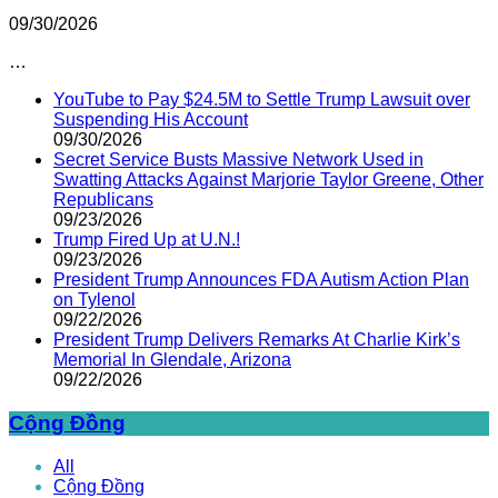
09/30/2026
…
YouTube to Pay $24.5M to Settle Trump Lawsuit over
Suspending His Account
09/30/2026
Secret Service Busts Massive Network Used in
Swatting Attacks Against Marjorie Taylor Greene, Other
Republicans
09/23/2026
Trump Fired Up at U.N.!
09/23/2026
President Trump Announces FDA Autism Action Plan
on Tylenol
09/22/2026
President Trump Delivers Remarks At Charlie Kirk’s
Memorial In Glendale, Arizona
09/22/2026
Cộng Đồng
All
Cộng Đồng