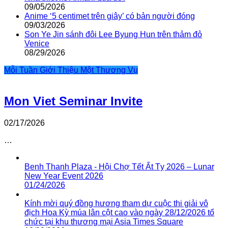
09/05/2026
Anime ‘5 centimet trên giây’ có bản người đóng
09/03/2026
Son Ye Jin sánh đôi Lee Byung Hun trên thảm đỏ
Venice
08/29/2026
Mỗi Tuần Giới Thiệu Một Thương Vụ
Mon Viet Seminar Invite
02/17/2026
…
Benh Thanh Plaza - Hội Chợ Tết Ất Tỵ 2026 – Lunar
New Year Event 2026
01/24/2026
Kính mời quý đồng hương tham dự cuộc thi giải vô
địch Hoa Kỳ múa lân cột cao vào ngày 28/12/2026 tổ
chức tại khu thương mại Asia Times Square