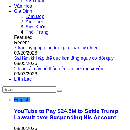
Kỹ Thuật
Văn Hóa
Gia Đình
Làm Đẹp
Ẩm Thực
Sức Khỏe
Thời Trang
Featured
Recent
7 trái cây giúp giải độc gan, thận tự nhiên
09/20/2026
Sai lầm khi tập thể dục làm tăng nguy cơ đột quỵ
09/05/2026
5 loại trái cây bổ thận nên ăn thường xuyên
09/03/2026
Liên Lạc
English
YouTube to Pay $24.5M to Settle Trump
Lawsuit over Suspending His Account
09/30/2026