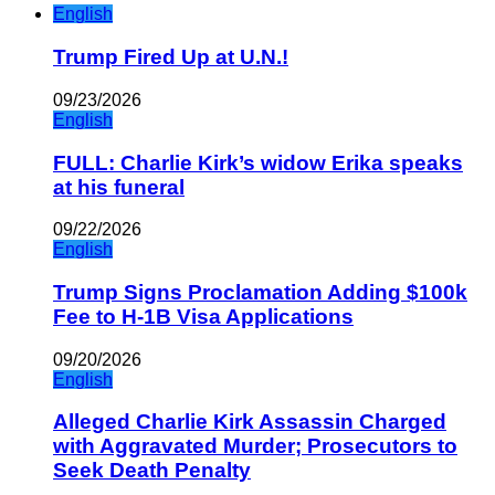
English
Trump Fired Up at U.N.!
09/23/2026
English
FULL: Charlie Kirk’s widow Erika speaks
at his funeral
09/22/2026
English
Trump Signs Proclamation Adding $100k
Fee to H-1B Visa Applications
09/20/2026
English
Alleged Charlie Kirk Assassin Charged
with Aggravated Murder; Prosecutors to
Seek Death Penalty