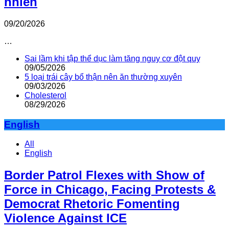
nhiên
09/20/2026
…
Sai lầm khi tập thể dục làm tăng nguy cơ đột quỵ
09/05/2026
5 loại trái cây bổ thận nên ăn thường xuyên
09/03/2026
Cholesterol
08/29/2026
English
All
English
Border Patrol Flexes with Show of
Force in Chicago, Facing Protests &
Democrat Rhetoric Fomenting
Violence Against ICE