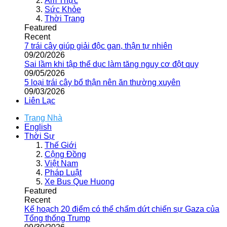
Ẩm Thực
Sức Khỏe
Thời Trang
Featured
Recent
7 trái cây giúp giải độc gan, thận tự nhiên
09/20/2026
Sai lầm khi tập thể dục làm tăng nguy cơ đột quỵ
09/05/2026
5 loại trái cây bổ thận nên ăn thường xuyên
09/03/2026
Liên Lạc
Trang Nhà
English
Thời Sự
Thế Giới
Cộng Đồng
Việt Nam
Pháp Luật
Xe Bus Que Huong
Featured
Recent
Kế hoạch 20 điểm có thể chấm dứt chiến sự Gaza của
Tổng thống Trump