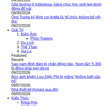
09/30/2026
Sập trường ở Indonesia, hàng chục học sinh kẹt dưới
đống đổ nát
09/30/2026
Ông Trump ký lệnh coi Antifa là ‘tổ chức khủng bố nội
địa’
09/22/2026
Giải Trí
Điện Ảnh
Phim Trailers
Du Lịch
Thể Thao
Vui Lạ
Featured
Recent
Sao nam đình đám bị chấn động não, “bom tấn” 5.300
tỷ đồng phải tạm dừng
09/22/2026
Bức ảnh khiến Lưu Diệc Phi bị mắng “không biết xấu
hổ”
09/07/2026
Nhà thiết kế Armani qua đời
09/05/2026
Kiến Thức
Khoa Học