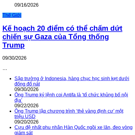
09/16/2026
Thế Giới
Kế hoạch 20 điểm có thể chấm dứt
chiến sự Gaza của Tổng thống
Trump
09/30/2026
…
Sập trường ở Indonesia, hàng chục học sinh kẹt dưới
đống đổ nát
09/30/2026
Ông Trump ký lệnh coi Antifa là ‘tổ chức khủng bố nội
địa’
09/22/2026
Ông Trump lập chương trình ‘thẻ vàng định cư’ một
triệu USD
09/20/2026
Cựu đệ nhất phu nhân Hàn Quốc ngồi xe lăn, đeo vòng
giám sát