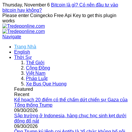
Thursday, November 6
Bitcoin là gì? Có nên đầu tư vào
bitcoin hay không?
Please enter Coingecko Free Api Key to get this plugin
works
Navigate
Trang Nhà
English
Thời Sự
Thế Giới
Cộng Đồng
Việt Nam
Pháp Luật
Xe Bus Que Huong
Featured
Recent
Kế hoạch 20 điểm có thể chấm dứt chiến sự Gaza của
Tổng thống Trump
09/30/2026
Sập trường ở Indonesia, hàng chục học sinh kẹt dưới
đống đổ nát
09/30/2026
Ông Trump ký lệnh coi Antifa là ‘tổ chức khủng bố nội