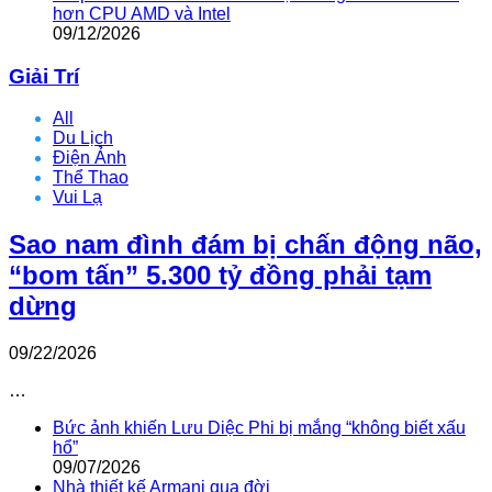
hơn CPU AMD và Intel
09/12/2026
Giải Trí
All
Du Lịch
Điện Ảnh
Thể Thao
Vui Lạ
Sao nam đình đám bị chấn động não,
“bom tấn” 5.300 tỷ đồng phải tạm
dừng
09/22/2026
…
Bức ảnh khiến Lưu Diệc Phi bị mắng “không biết xấu
hổ”
09/07/2026
Nhà thiết kế Armani qua đời