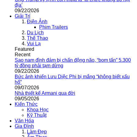
địa’
09/22/2026
Giải Trí
Điện Ảnh
Phim Trailers
Du Lịch
Thể Thao
Vui Lạ
Featured
Recent
Sao nam đình đám bị chấn động não, “bom tấn” 5.300
tỷ đồng phải tạm dừng
09/22/2026
Bức ảnh khiến Lưu Diệc Phi bị mắng “không biết xấu
hổ”
09/07/2026
Nhà thiết kế Armani qua đời
09/05/2026
Kiến Thức
Khoa Học
Kỹ Thuật
Văn Hóa
Gia Đình
Làm Đẹp