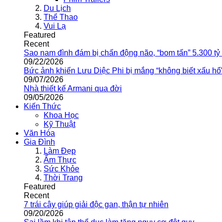
Du Lịch
Thể Thao
Vui Lạ
Featured
Recent
Sao nam đình đám bị chấn động não, “bom tấn” 5.300 tỷ
09/22/2026
Bức ảnh khiến Lưu Diệc Phi bị mắng “không biết xấu hổ
09/07/2026
Nhà thiết kế Armani qua đời
09/05/2026
Kiến Thức
Khoa Học
Kỹ Thuật
Văn Hóa
Gia Đình
Làm Đẹp
Ẩm Thực
Sức Khỏe
Thời Trang
Featured
Recent
7 trái cây giúp giải độc gan, thận tự nhiên
09/20/2026