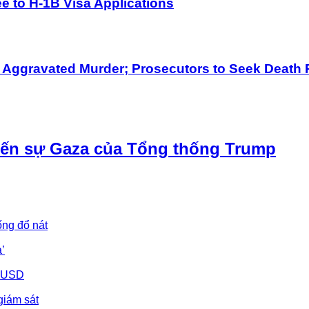
 to H-1B Visa Applications
h Aggravated Murder; Prosecutors to Seek Death 
iến sự Gaza của Tổng thống Trump
ống đổ nát
’
u USD
giám sát