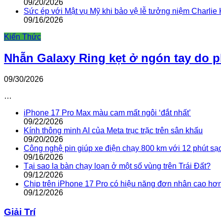
09/20/2026
Sức ép với Mật vụ Mỹ khi bảo vệ lễ tưởng niệm Charlie 
09/16/2026
Kiến Thức
Nhẫn Galaxy Ring kẹt ở ngón tay do 
09/30/2026
…
iPhone 17 Pro Max màu cam mất ngôi ‘đắt nhất’
09/22/2026
Kính thông minh AI của Meta trục trặc trên sân khấu
09/20/2026
Công nghệ pin giúp xe điện chạy 800 km với 12 phút sạ
09/16/2026
Tại sao la bàn chạy loạn ở một số vùng trên Trái Đất?
09/12/2026
Chip trên iPhone 17 Pro có hiệu năng đơn nhân cao hơ
09/12/2026
Giải Trí