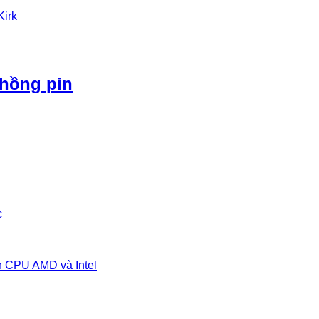
Kirk
phồng pin
c
n CPU AMD và Intel