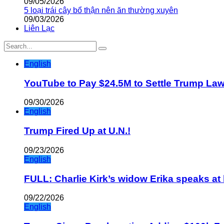
09/05/2026
5 loại trái cây bổ thận nên ăn thường xuyên
09/03/2026
Liên Lạc
English
YouTube to Pay $24.5M to Settle Trump La
09/30/2026
English
Trump Fired Up at U.N.!
09/23/2026
English
FULL: Charlie Kirk’s widow Erika speaks at 
09/22/2026
English