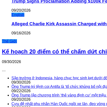
Trump Signs Proclamation Adding $100k Fee
09/20/2026
English
Alleged Charlie Kirk Assassin Charged wit
09/16/2026
Thế Giới
Kế hoạch 20 điểm có thể chấm dứt ch
09/30/2026
…
Sập trường ở Indonesia, hàng chục học sinh kẹt dưới đ
09/30/2026
Ông Trump ký lệnh coi Antifa là ‘tổ chức khủng bố nội địa
09/22/2026
Ông Trump lập chương trình ‘thẻ vàng định cư’ một triệ
09/20/2026
Cựu đệ nhất phu nhân Hàn Quốc ngồi xe lăn, đeo vòng 