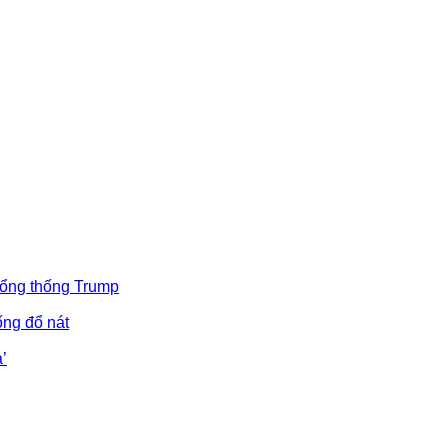
Tổng thống Trump
ống đổ nát
’