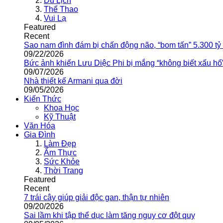
Du Lịch
Thể Thao
Vui Lạ
Featured
Recent
Sao nam đình đám bị chấn động não, “bom tấn” 5.300 tỷ
09/22/2026
Bức ảnh khiến Lưu Diệc Phi bị mắng “không biết xấu hổ
09/07/2026
Nhà thiết kế Armani qua đời
09/05/2026
Kiến Thức
Khoa Học
Kỹ Thuật
Văn Hóa
Gia Đình
Làm Đẹp
Ẩm Thực
Sức Khỏe
Thời Trang
Featured
Recent
7 trái cây giúp giải độc gan, thận tự nhiên
09/20/2026
Sai lầm khi tập thể dục làm tăng nguy cơ đột quỵ