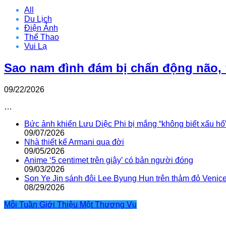
All
Du Lịch
Điện Ảnh
Thể Thao
Vui Lạ
Sao nam đình đám bị chấn động não, 
09/22/2026
…
Bức ảnh khiến Lưu Diệc Phi bị mắng “không biết xấu hổ
09/07/2026
Nhà thiết kế Armani qua đời
09/05/2026
Anime ‘5 centimet trên giây’ có bản người đóng
09/03/2026
Son Ye Jin sánh đôi Lee Byung Hun trên thảm đỏ Venic
08/29/2026
Mỗi Tuần Giới Thiệu Một Thương Vụ