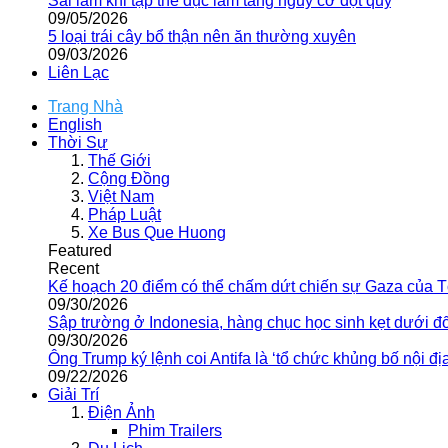
Sai lầm khi tập thể dục làm tăng nguy cơ đột quỵ
09/05/2026
5 loại trái cây bổ thận nên ăn thường xuyên
09/03/2026
Liên Lạc
Trang Nhà
English
Thời Sự
Thế Giới
Cộng Đồng
Việt Nam
Pháp Luật
Xe Bus Que Huong
Featured
Recent
Kế hoạch 20 điểm có thể chấm dứt chiến sự Gaza của 
09/30/2026
Sập trường ở Indonesia, hàng chục học sinh kẹt dưới đ
09/30/2026
Ông Trump ký lệnh coi Antifa là ‘tổ chức khủng bố nội địa
09/22/2026
Giải Trí
Điện Ảnh
Phim Trailers