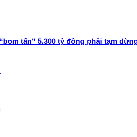
“bom tấn” 5.300 tỷ đồng phải tạm dừn
”
e