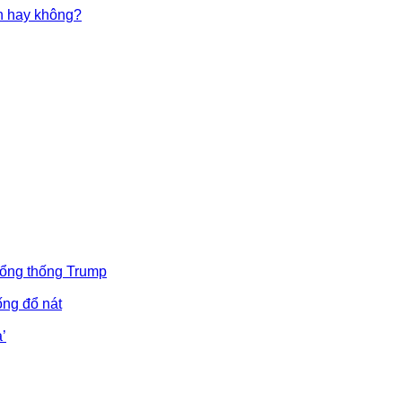
in hay không?
Tổng thống Trump
ống đổ nát
’