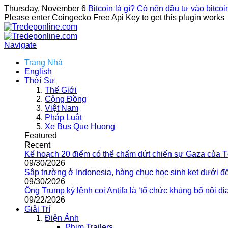
Thursday, November 6
Bitcoin là gì? Có nên đầu tư vào bitco
Please enter Coingecko Free Api Key to get this plugin works
Navigate
Trang Nhà
English
Thời Sự
Thế Giới
Cộng Đồng
Việt Nam
Pháp Luật
Xe Bus Que Huong
Featured
Recent
Kế hoạch 20 điểm có thể chấm dứt chiến sự Gaza của 
09/30/2026
Sập trường ở Indonesia, hàng chục học sinh kẹt dưới đ
09/30/2026
Ông Trump ký lệnh coi Antifa là ‘tổ chức khủng bố nội địa
09/22/2026
Giải Trí
Điện Ảnh
Phim Trailers