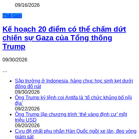
09/16/2026
Thế Giới
Kế hoạch 20 điểm có thể chấm dứt
chiến sự Gaza của Tổng thống
Trump
09/30/2026
…
Sập trường ở Indonesia, hàng chục học sinh kẹt dưới
đống đổ nát
09/30/2026
Ông Trump ký lệnh coi Antifa là ‘tổ chức khủng bố nội
địa’
09/22/2026
Ông Trump lập chương trình ‘thẻ vàng định cư’ một
triệu USD
09/20/2026
Cựu đệ nhất phu nhân Hàn Quốc ngồi xe lăn, đeo vòng
giám sát