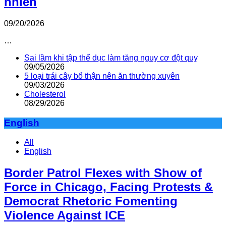
nhiên
09/20/2026
…
Sai lầm khi tập thể dục làm tăng nguy cơ đột quỵ
09/05/2026
5 loại trái cây bổ thận nên ăn thường xuyên
09/03/2026
Cholesterol
08/29/2026
English
All
English
Border Patrol Flexes with Show of
Force in Chicago, Facing Protests &
Democrat Rhetoric Fomenting
Violence Against ICE