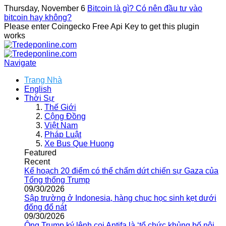
Thursday, November 6
Bitcoin là gì? Có nên đầu tư vào
bitcoin hay không?
Please enter Coingecko Free Api Key to get this plugin
works
Navigate
Trang Nhà
English
Thời Sự
Thế Giới
Cộng Đồng
Việt Nam
Pháp Luật
Xe Bus Que Huong
Featured
Recent
Kế hoạch 20 điểm có thể chấm dứt chiến sự Gaza của
Tổng thống Trump
09/30/2026
Sập trường ở Indonesia, hàng chục học sinh kẹt dưới
đống đổ nát
09/30/2026
Ông Trump ký lệnh coi Antifa là ‘tổ chức khủng bố nội