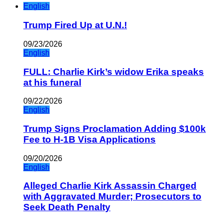
English
Trump Fired Up at U.N.!
09/23/2026
English
FULL: Charlie Kirk’s widow Erika speaks
at his funeral
09/22/2026
English
Trump Signs Proclamation Adding $100k
Fee to H-1B Visa Applications
09/20/2026
English
Alleged Charlie Kirk Assassin Charged
with Aggravated Murder; Prosecutors to
Seek Death Penalty