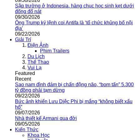
09/30/2026
Sập trường ở Indonesia, hàng chục học sinh kẹt dưới
đống đổ nát
09/30/2026
Ông Trump ký lệnh coi Antifa là ‘tổ chức khủng bố nội
địa’
09/22/2026
Giải Trí
Điện Ảnh
Phim Trailers
Du Lịch
Thể Thao
Vui Lạ
Featured
Recent
Sao nam đình đám bị chấn động não, “bom tấn” 5.300
tỷ đồng phải tạm dừng
09/22/2026
Bức ảnh khiến Lưu Diệc Phi bị mắng “không biết xấu
hổ”
09/07/2026
Nhà thiết kế Armani qua đời
09/05/2026
Kiến Thức
Khoa Học