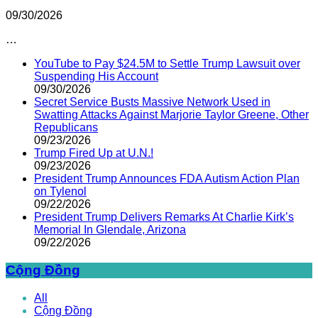
09/30/2026
…
YouTube to Pay $24.5M to Settle Trump Lawsuit over
Suspending His Account
09/30/2026
Secret Service Busts Massive Network Used in
Swatting Attacks Against Marjorie Taylor Greene, Other
Republicans
09/23/2026
Trump Fired Up at U.N.!
09/23/2026
President Trump Announces FDA Autism Action Plan
on Tylenol
09/22/2026
President Trump Delivers Remarks At Charlie Kirk’s
Memorial In Glendale, Arizona
09/22/2026
Cộng Đồng
All
Cộng Đồng