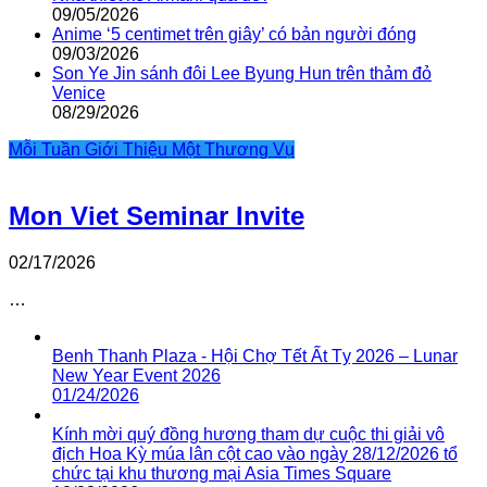
09/05/2026
Anime ‘5 centimet trên giây’ có bản người đóng
09/03/2026
Son Ye Jin sánh đôi Lee Byung Hun trên thảm đỏ
Venice
08/29/2026
Mỗi Tuần Giới Thiệu Một Thương Vụ
Mon Viet Seminar Invite
02/17/2026
…
Benh Thanh Plaza - Hội Chợ Tết Ất Tỵ 2026 – Lunar
New Year Event 2026
01/24/2026
Kính mời quý đồng hương tham dự cuộc thi giải vô
địch Hoa Kỳ múa lân cột cao vào ngày 28/12/2026 tổ
chức tại khu thương mại Asia Times Square