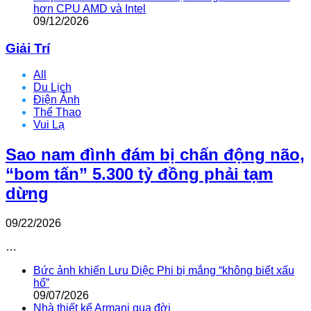
hơn CPU AMD và Intel
09/12/2026
Giải Trí
All
Du Lịch
Điện Ảnh
Thể Thao
Vui Lạ
Sao nam đình đám bị chấn động não,
“bom tấn” 5.300 tỷ đồng phải tạm
dừng
09/22/2026
…
Bức ảnh khiến Lưu Diệc Phi bị mắng “không biết xấu
hổ”
09/07/2026
Nhà thiết kế Armani qua đời