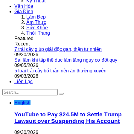
Kỹ Thuật
Văn Hóa
Gia Đình
Làm Đẹp
Ẩm Thực
Sức Khỏe
Thời Trang
Featured
Recent
7 trái cây giúp giải độc gan, thận tự nhiên
09/20/2026
Sai lầm khi tập thể dục làm tăng nguy cơ đột quỵ
09/05/2026
5 loại trái cây bổ thận nên ăn thường xuyên
09/03/2026
Liên Lạc
English
YouTube to Pay $24.5M to Settle Trump
Lawsuit over Suspending His Account
09/30/2026