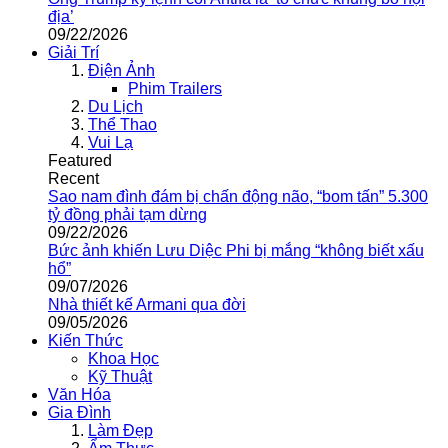
địa’
09/22/2026
Giải Trí
Điện Ảnh
Phim Trailers
Du Lịch
Thể Thao
Vui Lạ
Featured
Recent
Sao nam đình đám bị chấn động não, “bom tấn” 5.300
tỷ đồng phải tạm dừng
09/22/2026
Bức ảnh khiến Lưu Diệc Phi bị mắng “không biết xấu
hổ”
09/07/2026
Nhà thiết kế Armani qua đời
09/05/2026
Kiến Thức
Khoa Học
Kỹ Thuật
Văn Hóa
Gia Đình
Làm Đẹp