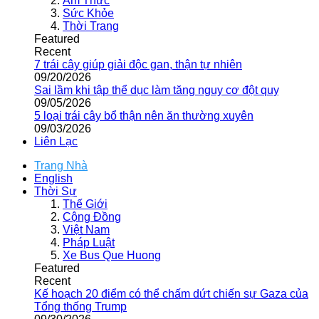
Ẩm Thực
Sức Khỏe
Thời Trang
Featured
Recent
7 trái cây giúp giải độc gan, thận tự nhiên
09/20/2026
Sai lầm khi tập thể dục làm tăng nguy cơ đột quỵ
09/05/2026
5 loại trái cây bổ thận nên ăn thường xuyên
09/03/2026
Liên Lạc
Trang Nhà
English
Thời Sự
Thế Giới
Cộng Đồng
Việt Nam
Pháp Luật
Xe Bus Que Huong
Featured
Recent
Kế hoạch 20 điểm có thể chấm dứt chiến sự Gaza của
Tổng thống Trump