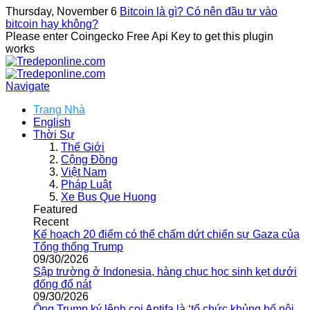
Thursday, November 6
Bitcoin là gì? Có nên đầu tư vào
bitcoin hay không?
Please enter Coingecko Free Api Key to get this plugin
works
Navigate
Trang Nhà
English
Thời Sự
Thế Giới
Cộng Đồng
Việt Nam
Pháp Luật
Xe Bus Que Huong
Featured
Recent
Kế hoạch 20 điểm có thể chấm dứt chiến sự Gaza của
Tổng thống Trump
09/30/2026
Sập trường ở Indonesia, hàng chục học sinh kẹt dưới
đống đổ nát
09/30/2026
Ông Trump ký lệnh coi Antifa là ‘tổ chức khủng bố nội