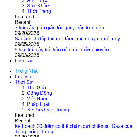
Ẩm Thực
Sức Khỏe
Thời Trang
Featured
Recent
7 trái cây giúp giải độc gan, thận tự nhiên
09/20/2026
Sai lầm khi tập thể dục làm tăng nguy cơ đột quỵ
09/05/2026
5 loại trái cây bổ thận nên ăn thường xuyên
09/03/2026
Liên Lạc
Trang Nhà
English
Thời Sự
Thế Giới
Cộng Đồng
Việt Nam
Pháp Luật
Xe Bus Que Huong
Featured
Recent
Kế hoạch 20 điểm có thể chấm dứt chiến sự Gaza của
Tổng thống Trump