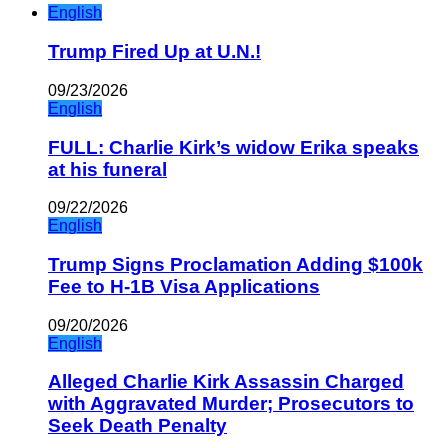
English
Trump Fired Up at U.N.!
09/23/2026
English
FULL: Charlie Kirk’s widow Erika speaks
at his funeral
09/22/2026
English
Trump Signs Proclamation Adding $100k
Fee to H-1B Visa Applications
09/20/2026
English
Alleged Charlie Kirk Assassin Charged
with Aggravated Murder; Prosecutors to
Seek Death Penalty