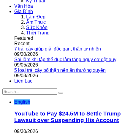
Kỹ Thuật
Văn Hóa
Gia Đình
Làm Đẹp
Ẩm Thực
Sức Khỏe
Thời Trang
Featured
Recent
7 trái cây giúp giải độc gan, thận tự nhiên
09/20/2026
Sai lầm khi tập thể dục làm tăng nguy cơ đột quỵ
09/05/2026
5 loại trái cây bổ thận nên ăn thường xuyên
09/03/2026
Liên Lạc
English
YouTube to Pay $24.5M to Settle Trump
Lawsuit over Suspending His Account
09/30/2026