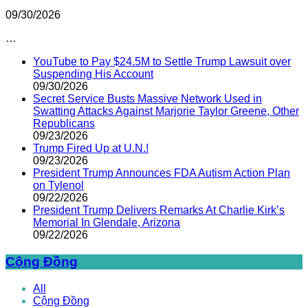
09/30/2026
…
YouTube to Pay $24.5M to Settle Trump Lawsuit over
Suspending His Account
09/30/2026
Secret Service Busts Massive Network Used in
Swatting Attacks Against Marjorie Taylor Greene, Other
Republicans
09/23/2026
Trump Fired Up at U.N.!
09/23/2026
President Trump Announces FDA Autism Action Plan
on Tylenol
09/22/2026
President Trump Delivers Remarks At Charlie Kirk’s
Memorial In Glendale, Arizona
09/22/2026
Cộng Đồng
All
Cộng Đồng