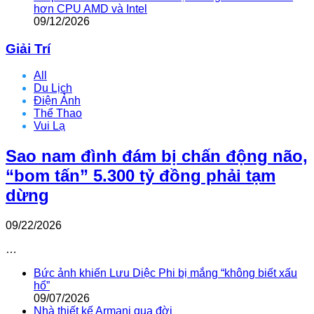
hơn CPU AMD và Intel
09/12/2026
Giải Trí
All
Du Lịch
Điện Ảnh
Thể Thao
Vui Lạ
Sao nam đình đám bị chấn động não,
“bom tấn” 5.300 tỷ đồng phải tạm
dừng
09/22/2026
…
Bức ảnh khiến Lưu Diệc Phi bị mắng “không biết xấu
hổ”
09/07/2026
Nhà thiết kế Armani qua đời