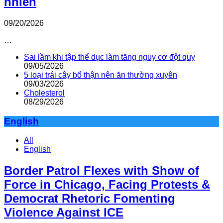
nhiên
09/20/2026
…
Sai lầm khi tập thể dục làm tăng nguy cơ đột quỵ
09/05/2026
5 loại trái cây bổ thận nên ăn thường xuyên
09/03/2026
Cholesterol
08/29/2026
English
All
English
Border Patrol Flexes with Show of
Force in Chicago, Facing Protests &
Democrat Rhetoric Fomenting
Violence Against ICE