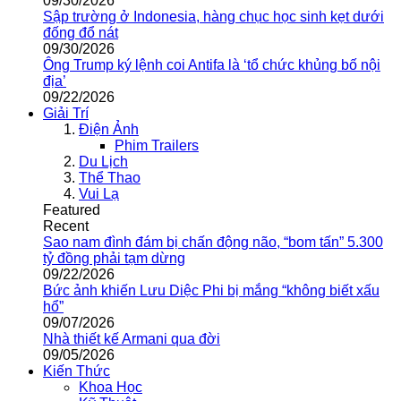
09/30/2026
Sập trường ở Indonesia, hàng chục học sinh kẹt dưới
đống đổ nát
09/30/2026
Ông Trump ký lệnh coi Antifa là ‘tổ chức khủng bố nội
địa’
09/22/2026
Giải Trí
Điện Ảnh
Phim Trailers
Du Lịch
Thể Thao
Vui Lạ
Featured
Recent
Sao nam đình đám bị chấn động não, “bom tấn” 5.300
tỷ đồng phải tạm dừng
09/22/2026
Bức ảnh khiến Lưu Diệc Phi bị mắng “không biết xấu
hổ”
09/07/2026
Nhà thiết kế Armani qua đời
09/05/2026
Kiến Thức
Khoa Học