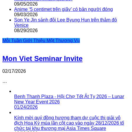
09/05/2026
Anime ‘5 centimet trên giây’ có bản người đóng
09/03/2026
Son Ye Jin sánh đôi Lee Byung Hun trên thảm đỏ
Venice
08/29/2026
Mỗi Tuần Giới Thiệu Một Thương Vụ
Mon Viet Seminar Invite
02/17/2026
…
Benh Thanh Plaza - Hội Chợ Tết Ất Tỵ 2026 – Lunar
New Year Event 2026
01/24/2026
Kính mời quý đồng hương tham dự cuộc thi giải vô
địch Hoa Kỳ múa lân cột cao vào ngày 28/12/2026 tổ
chức tại khu thương mại Asia Times Square