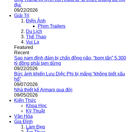
địa’
09/22/2026
Giải Trí
Điện Ảnh
Phim Trailers
Du Lịch
Thể Thao
Vui Lạ
Featured
Recent
Sao nam đình đám bị chấn động não, “bom tấn” 5.300
tỷ đồng phải tạm dừng
09/22/2026
Bức ảnh khiến Lưu Diệc Phi bị mắng “không biết xấu
hổ”
09/07/2026
Nhà thiết kế Armani qua đời
09/05/2026
Kiến Thức
Khoa Học
Kỹ Thuật
Văn Hóa
Gia Đình
Làm Đẹp