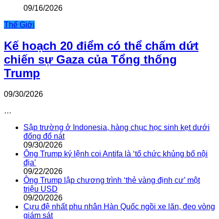
09/16/2026
Thế Giới
Kế hoạch 20 điểm có thể chấm dứt
chiến sự Gaza của Tổng thống
Trump
09/30/2026
…
Sập trường ở Indonesia, hàng chục học sinh kẹt dưới
đống đổ nát
09/30/2026
Ông Trump ký lệnh coi Antifa là ‘tổ chức khủng bố nội
địa’
09/22/2026
Ông Trump lập chương trình ‘thẻ vàng định cư’ một
triệu USD
09/20/2026
Cựu đệ nhất phu nhân Hàn Quốc ngồi xe lăn, đeo vòng
giám sát