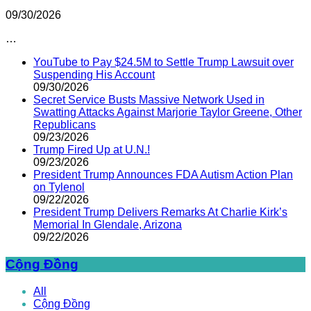
09/30/2026
…
YouTube to Pay $24.5M to Settle Trump Lawsuit over
Suspending His Account
09/30/2026
Secret Service Busts Massive Network Used in
Swatting Attacks Against Marjorie Taylor Greene, Other
Republicans
09/23/2026
Trump Fired Up at U.N.!
09/23/2026
President Trump Announces FDA Autism Action Plan
on Tylenol
09/22/2026
President Trump Delivers Remarks At Charlie Kirk’s
Memorial In Glendale, Arizona
09/22/2026
Cộng Đồng
All
Cộng Đồng