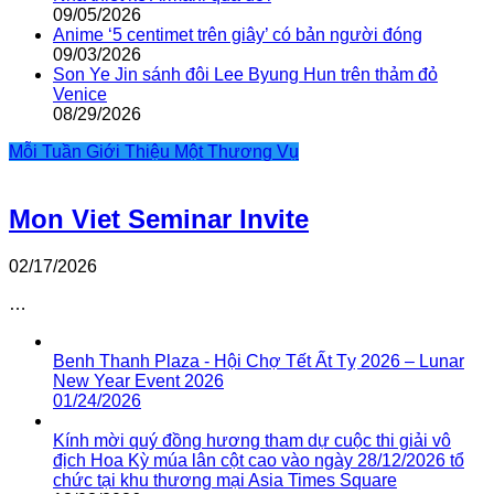
09/05/2026
Anime ‘5 centimet trên giây’ có bản người đóng
09/03/2026
Son Ye Jin sánh đôi Lee Byung Hun trên thảm đỏ
Venice
08/29/2026
Mỗi Tuần Giới Thiệu Một Thương Vụ
Mon Viet Seminar Invite
02/17/2026
…
Benh Thanh Plaza - Hội Chợ Tết Ất Tỵ 2026 – Lunar
New Year Event 2026
01/24/2026
Kính mời quý đồng hương tham dự cuộc thi giải vô
địch Hoa Kỳ múa lân cột cao vào ngày 28/12/2026 tổ
chức tại khu thương mại Asia Times Square