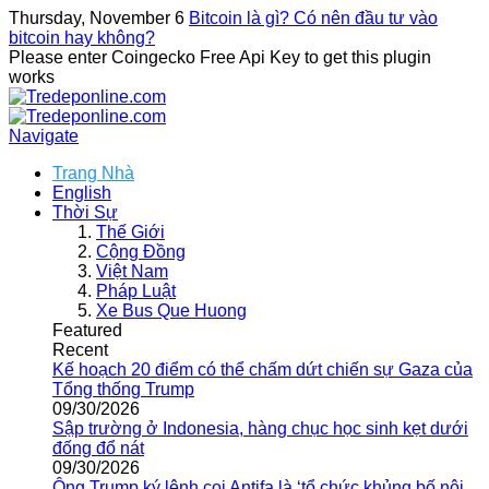
Thursday, November 6
Bitcoin là gì? Có nên đầu tư vào
bitcoin hay không?
Please enter Coingecko Free Api Key to get this plugin
works
Navigate
Trang Nhà
English
Thời Sự
Thế Giới
Cộng Đồng
Việt Nam
Pháp Luật
Xe Bus Que Huong
Featured
Recent
Kế hoạch 20 điểm có thể chấm dứt chiến sự Gaza của
Tổng thống Trump
09/30/2026
Sập trường ở Indonesia, hàng chục học sinh kẹt dưới
đống đổ nát
09/30/2026
Ông Trump ký lệnh coi Antifa là ‘tổ chức khủng bố nội