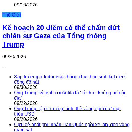
09/16/2026
Thế Giới
Kế hoạch 20 điểm có thể chấm dứt
chiến sự Gaza của Tổng thống
Trump
09/30/2026
…
Sập trường ở Indonesia, hàng chục học sinh kẹt dưới
đống đổ nát
09/30/2026
Ông Trump ký lệnh coi Antifa là ‘tổ chức khủng bố nội
địa’
09/22/2026
Ông Trump lập chương trình ‘thẻ vàng định cư’ một
triệu USD
09/20/2026
Cựu đệ nhất phu nhân Hàn Quốc ngồi xe lăn, đeo vòng
giám sát