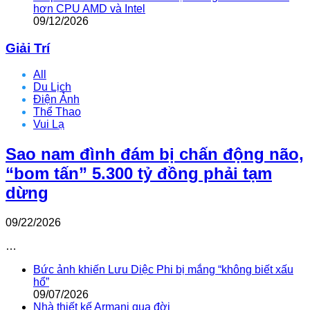
hơn CPU AMD và Intel
09/12/2026
Giải Trí
All
Du Lịch
Điện Ảnh
Thể Thao
Vui Lạ
Sao nam đình đám bị chấn động não,
“bom tấn” 5.300 tỷ đồng phải tạm
dừng
09/22/2026
…
Bức ảnh khiến Lưu Diệc Phi bị mắng “không biết xấu
hổ”
09/07/2026
Nhà thiết kế Armani qua đời