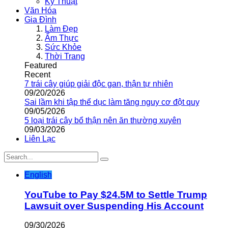
Kỹ Thuật
Văn Hóa
Gia Đình
Làm Đẹp
Ẩm Thực
Sức Khỏe
Thời Trang
Featured
Recent
7 trái cây giúp giải độc gan, thận tự nhiên
09/20/2026
Sai lầm khi tập thể dục làm tăng nguy cơ đột quỵ
09/05/2026
5 loại trái cây bổ thận nên ăn thường xuyên
09/03/2026
Liên Lạc
English
YouTube to Pay $24.5M to Settle Trump
Lawsuit over Suspending His Account
09/30/2026