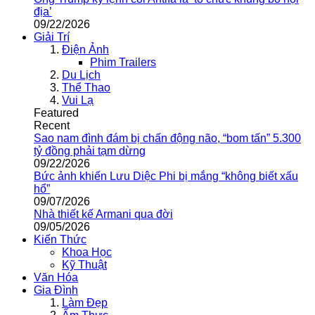
địa’
09/22/2026
Giải Trí
Điện Ảnh
Phim Trailers
Du Lịch
Thể Thao
Vui Lạ
Featured
Recent
Sao nam đình đám bị chấn động não, “bom tấn” 5.300
tỷ đồng phải tạm dừng
09/22/2026
Bức ảnh khiến Lưu Diệc Phi bị mắng “không biết xấu
hổ”
09/07/2026
Nhà thiết kế Armani qua đời
09/05/2026
Kiến Thức
Khoa Học
Kỹ Thuật
Văn Hóa
Gia Đình
Làm Đẹp