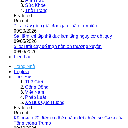
Ẩm Thực
Sức Khỏe
Thời Trang
Featured
Recent
7 trái cây giúp giải độc gan, thận tự nhiên
09/20/2026
Sai lầm khi tập thể dục làm tăng nguy cơ đột quỵ
09/05/2026
5 loại trái cây bổ thận nên ăn thường xuyên
09/03/2026
Liên Lạc
Trang Nhà
English
Thời Sự
Thế Giới
Cộng Đồng
Việt Nam
Pháp Luật
Xe Bus Que Huong
Featured
Recent
Kế hoạch 20 điểm có thể chấm dứt chiến sự Gaza của
Tổng thống Trump