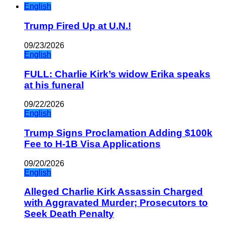
English
Trump Fired Up at U.N.!
09/23/2026
English
FULL: Charlie Kirk’s widow Erika speaks
at his funeral
09/22/2026
English
Trump Signs Proclamation Adding $100k
Fee to H-1B Visa Applications
09/20/2026
English
Alleged Charlie Kirk Assassin Charged
with Aggravated Murder; Prosecutors to
Seek Death Penalty