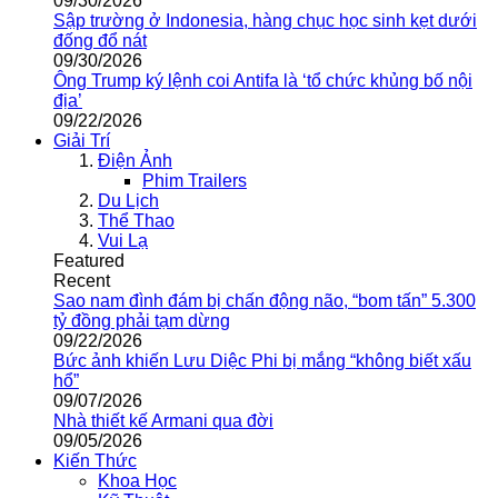
09/30/2026
Sập trường ở Indonesia, hàng chục học sinh kẹt dưới
đống đổ nát
09/30/2026
Ông Trump ký lệnh coi Antifa là ‘tổ chức khủng bố nội
địa’
09/22/2026
Giải Trí
Điện Ảnh
Phim Trailers
Du Lịch
Thể Thao
Vui Lạ
Featured
Recent
Sao nam đình đám bị chấn động não, “bom tấn” 5.300
tỷ đồng phải tạm dừng
09/22/2026
Bức ảnh khiến Lưu Diệc Phi bị mắng “không biết xấu
hổ”
09/07/2026
Nhà thiết kế Armani qua đời
09/05/2026
Kiến Thức
Khoa Học