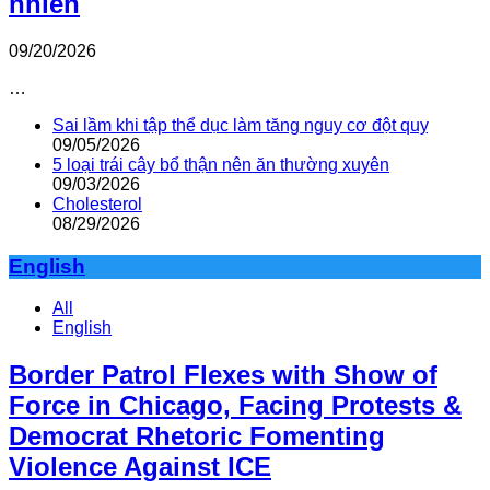
nhiên
09/20/2026
…
Sai lầm khi tập thể dục làm tăng nguy cơ đột quỵ
09/05/2026
5 loại trái cây bổ thận nên ăn thường xuyên
09/03/2026
Cholesterol
08/29/2026
English
All
English
Border Patrol Flexes with Show of
Force in Chicago, Facing Protests &
Democrat Rhetoric Fomenting
Violence Against ICE