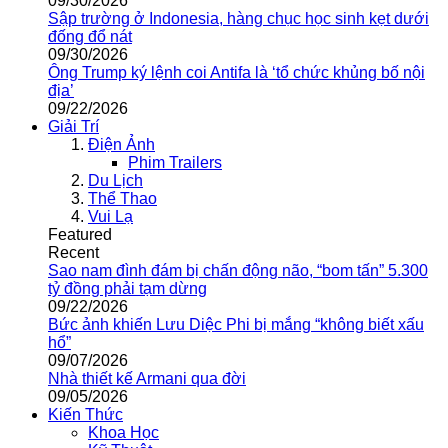
09/30/2026
Sập trường ở Indonesia, hàng chục học sinh kẹt dưới
đống đổ nát
09/30/2026
Ông Trump ký lệnh coi Antifa là ‘tổ chức khủng bố nội
địa’
09/22/2026
Giải Trí
Điện Ảnh
Phim Trailers
Du Lịch
Thể Thao
Vui Lạ
Featured
Recent
Sao nam đình đám bị chấn động não, “bom tấn” 5.300
tỷ đồng phải tạm dừng
09/22/2026
Bức ảnh khiến Lưu Diệc Phi bị mắng “không biết xấu
hổ”
09/07/2026
Nhà thiết kế Armani qua đời
09/05/2026
Kiến Thức
Khoa Học