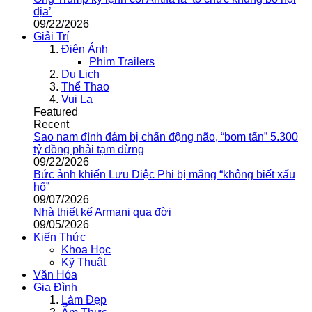
địa’
09/22/2026
Giải Trí
Điện Ảnh
Phim Trailers
Du Lịch
Thể Thao
Vui Lạ
Featured
Recent
Sao nam đình đám bị chấn động não, “bom tấn” 5.300
tỷ đồng phải tạm dừng
09/22/2026
Bức ảnh khiến Lưu Diệc Phi bị mắng “không biết xấu
hổ”
09/07/2026
Nhà thiết kế Armani qua đời
09/05/2026
Kiến Thức
Khoa Học
Kỹ Thuật
Văn Hóa
Gia Đình
Làm Đẹp