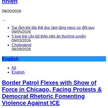
nhiên
09/20/2026
…
Sai lầm khi tập thể dục làm tăng nguy cơ đột quỵ
09/05/2026
5 loại trái cây bổ thận nên ăn thường xuyên
09/03/2026
Cholesterol
08/29/2026
English
All
English
Border Patrol Flexes with Show of
Force in Chicago, Facing Protests &
Democrat Rhetoric Fomenting
Violence Against ICE