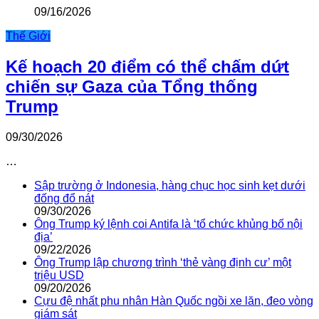
09/16/2026
Thế Giới
Kế hoạch 20 điểm có thể chấm dứt
chiến sự Gaza của Tổng thống
Trump
09/30/2026
…
Sập trường ở Indonesia, hàng chục học sinh kẹt dưới
đống đổ nát
09/30/2026
Ông Trump ký lệnh coi Antifa là ‘tổ chức khủng bố nội
địa’
09/22/2026
Ông Trump lập chương trình ‘thẻ vàng định cư’ một
triệu USD
09/20/2026
Cựu đệ nhất phu nhân Hàn Quốc ngồi xe lăn, đeo vòng
giám sát