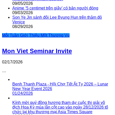
09/05/2026
Anime ‘5 centimet trên giây’ có bản người đóng
09/03/2026
Son Ye Jin sánh đôi Lee Byung Hun trên thảm đỏ
Venice
08/29/2026
Mỗi Tuần Giới Thiệu Một Thương Vụ
Mon Viet Seminar Invite
02/17/2026
…
Benh Thanh Plaza - Hội Chợ Tết Ất Tỵ 2026 – Lunar
New Year Event 2026
01/24/2026
Kính mời quý đồng hương tham dự cuộc thi giải vô
địch Hoa Kỳ múa lân cột cao vào ngày 28/12/2026 tổ
chức tại khu thương mại Asia Times Square