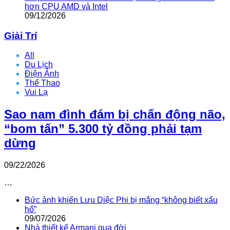
hơn CPU AMD và Intel
09/12/2026
Giải Trí
All
Du Lịch
Điện Ảnh
Thể Thao
Vui Lạ
Sao nam đình đám bị chấn động não,
“bom tấn” 5.300 tỷ đồng phải tạm
dừng
09/22/2026
…
Bức ảnh khiến Lưu Diệc Phi bị mắng “không biết xấu
hổ”
09/07/2026
Nhà thiết kế Armani qua đời