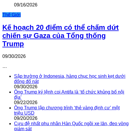
09/16/2026
Thế Giới
Kế hoạch 20 điểm có thể chấm dứt
chiến sự Gaza của Tổng thống
Trump
09/30/2026
…
Sập trường ở Indonesia, hàng chục học sinh kẹt dưới
đống đổ nát
09/30/2026
Ông Trump ký lệnh coi Antifa là ‘tổ chức khủng bố nội
địa’
09/22/2026
Ông Trump lập chương trình ‘thẻ vàng định cư’ một
triệu USD
09/20/2026
Cựu đệ nhất phu nhân Hàn Quốc ngồi xe lăn, đeo vòng
giám sát