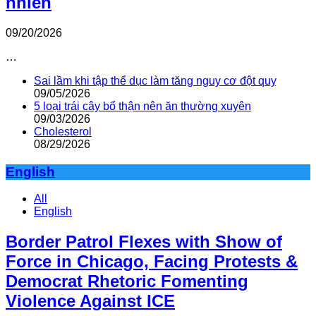
nhiên
09/20/2026
…
Sai lầm khi tập thể dục làm tăng nguy cơ đột quỵ
09/05/2026
5 loại trái cây bổ thận nên ăn thường xuyên
09/03/2026
Cholesterol
08/29/2026
English
All
English
Border Patrol Flexes with Show of
Force in Chicago, Facing Protests &
Democrat Rhetoric Fomenting
Violence Against ICE