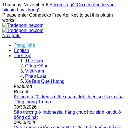
Thursday, November 6
Bitcoin là gì? Có nên đầu tư vào
bitcoin hay không?
Please enter Coingecko Free Api Key to get this plugin
works
Navigate
Trang Nhà
English
Thời Sự
Thế Giới
Cộng Đồng
Việt Nam
Pháp Luật
Xe Bus Que Huong
Featured
Recent
Kế hoạch 20 điểm có thể chấm dứt chiến sự Gaza của
Tổng thống Trump
09/30/2026
Sập trường ở Indonesia, hàng chục học sinh kẹt dưới
đống đổ nát
09/30/2026
Ông Trump ký lệnh coi Antifa là ‘tổ chức khủng bố nội