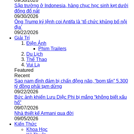
09/30/2026
Sập trường ở Indonesia, hàng chục học sinh kẹt dưới
đống đổ nát
09/30/2026
Ông Trump ký lệnh coi Antifa là ‘tổ chức khủng bố nội
địa’
09/22/2026
Giải Trí
Điện Ảnh
Phim Trailers
Du Lịch
Thể Thao
Vui Lạ
Featured
Recent
Sao nam đình đám bị chấn động não, “bom tấn” 5.300
tỷ đồng phải tạm dừng
09/22/2026
Bức ảnh khiến Lưu Diệc Phi bị mắng “không biết xấu
hổ”
09/07/2026
Nhà thiết kế Armani qua đời
09/05/2026
Kiến Thức
Khoa Học