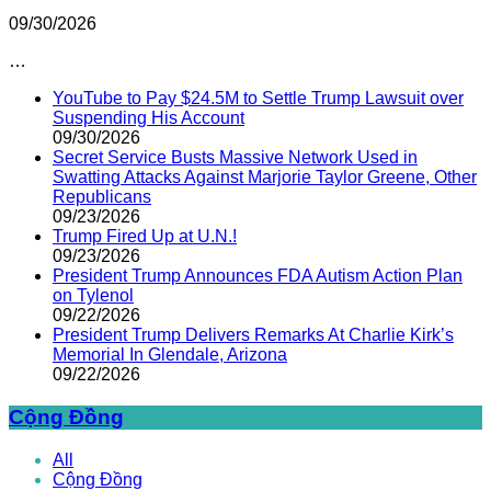
09/30/2026
…
YouTube to Pay $24.5M to Settle Trump Lawsuit over
Suspending His Account
09/30/2026
Secret Service Busts Massive Network Used in
Swatting Attacks Against Marjorie Taylor Greene, Other
Republicans
09/23/2026
Trump Fired Up at U.N.!
09/23/2026
President Trump Announces FDA Autism Action Plan
on Tylenol
09/22/2026
President Trump Delivers Remarks At Charlie Kirk’s
Memorial In Glendale, Arizona
09/22/2026
Cộng Đồng
All
Cộng Đồng