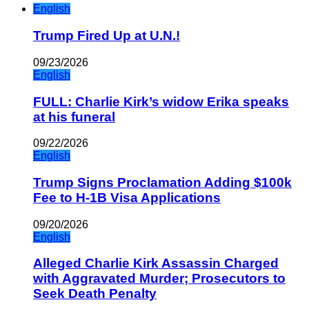
English
Trump Fired Up at U.N.!
09/23/2026
English
FULL: Charlie Kirk’s widow Erika speaks
at his funeral
09/22/2026
English
Trump Signs Proclamation Adding $100k
Fee to H-1B Visa Applications
09/20/2026
English
Alleged Charlie Kirk Assassin Charged
with Aggravated Murder; Prosecutors to
Seek Death Penalty