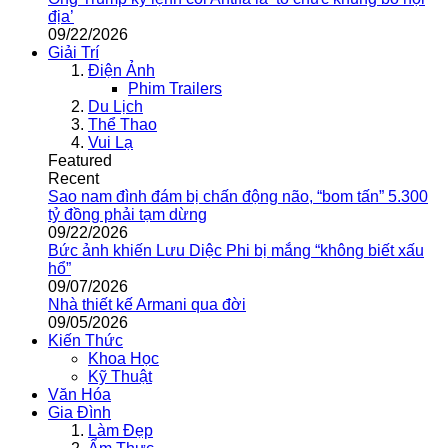
địa’
09/22/2026
Giải Trí
Điện Ảnh
Phim Trailers
Du Lịch
Thể Thao
Vui Lạ
Featured
Recent
Sao nam đình đám bị chấn động não, “bom tấn” 5.300
tỷ đồng phải tạm dừng
09/22/2026
Bức ảnh khiến Lưu Diệc Phi bị mắng “không biết xấu
hổ”
09/07/2026
Nhà thiết kế Armani qua đời
09/05/2026
Kiến Thức
Khoa Học
Kỹ Thuật
Văn Hóa
Gia Đình
Làm Đẹp