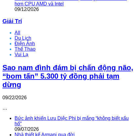
hơn CPU AMD và Intel
09/12/2026
Giải Trí
All
Du Lịch
Điện Ảnh
Thể Thao
Vui Lạ
Sao nam đình đám bị chấn động não,
“bom tấn” 5.300 tỷ đồng phải tạm
dừng
09/22/2026
…
Bức ảnh khiến Lưu Diệc Phi bị mắng “không biết xấu
hổ”
09/07/2026
Nhà thiết kế Armani qua đời