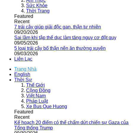
Ẩm Thực
Sức Khỏe
Thời Trang
Featured
Recent
7 trái cây giúp giải độc gan, thận tự nhiên
09/20/2026
Sai lầm khi tập thể dục làm tăng nguy cơ đột quỵ
09/05/2026
5 loại trái cây bổ thận nên ăn thường xuyên
09/03/2026
Liên Lạc
Trang Nhà
English
Thời Sự
Thế Giới
Cộng Đồng
Việt Nam
Pháp Luật
Xe Bus Que Huong
Featured
Recent
Kế hoạch 20 điểm có thể chấm dứt chiến sự Gaza của
Tổng thống Trump