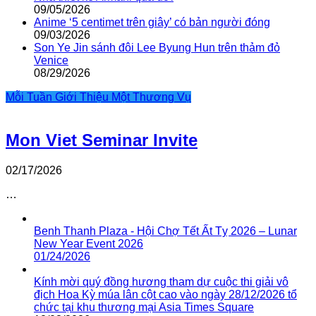
09/05/2026
Anime ‘5 centimet trên giây’ có bản người đóng
09/03/2026
Son Ye Jin sánh đôi Lee Byung Hun trên thảm đỏ
Venice
08/29/2026
Mỗi Tuần Giới Thiệu Một Thương Vụ
Mon Viet Seminar Invite
02/17/2026
…
Benh Thanh Plaza - Hội Chợ Tết Ất Tỵ 2026 – Lunar
New Year Event 2026
01/24/2026
Kính mời quý đồng hương tham dự cuộc thi giải vô
địch Hoa Kỳ múa lân cột cao vào ngày 28/12/2026 tổ
chức tại khu thương mại Asia Times Square