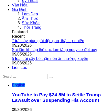
Kỹ Thuật
Văn Hóa
Gia Đình
Làm Đẹp
Ẩm Thực
Sức Khỏe
Thời Trang
Featured
Recent
7 trái cây giúp giải độc gan, thận tự nhiên
09/20/2026
Sai lầm khi tập thể dục làm tăng nguy cơ đột quỵ
09/05/2026
5 loại trái cây bổ thận nên ăn thường xuyên
09/03/2026
Liên Lạc
English
YouTube to Pay $24.5M to Settle Trump
Lawsuit over Suspending His Account
09/30/2026