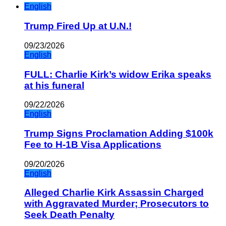
English
Trump Fired Up at U.N.!
09/23/2026
English
FULL: Charlie Kirk’s widow Erika speaks
at his funeral
09/22/2026
English
Trump Signs Proclamation Adding $100k
Fee to H-1B Visa Applications
09/20/2026
English
Alleged Charlie Kirk Assassin Charged
with Aggravated Murder; Prosecutors to
Seek Death Penalty