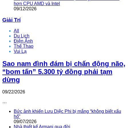
hơn CPU AMD và Intel
09/12/2026
Giải Trí
All
Du Lịch
Điện Ảnh
Thể Thao
Vui Lạ
Sao nam đình đám bị chấn động não,
“bom tấn” 5.300 tỷ đồng phải tạm
dừng
09/22/2026
…
Bức ảnh khiến Lưu Diệc Phi bị mắng “không biết xấu
hổ”
09/07/2026
Nhà thiết kế Armani qua đời