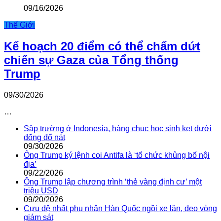
09/16/2026
Thế Giới
Kế hoạch 20 điểm có thể chấm dứt
chiến sự Gaza của Tổng thống
Trump
09/30/2026
…
Sập trường ở Indonesia, hàng chục học sinh kẹt dưới
đống đổ nát
09/30/2026
Ông Trump ký lệnh coi Antifa là ‘tổ chức khủng bố nội
địa’
09/22/2026
Ông Trump lập chương trình ‘thẻ vàng định cư’ một
triệu USD
09/20/2026
Cựu đệ nhất phu nhân Hàn Quốc ngồi xe lăn, đeo vòng
giám sát