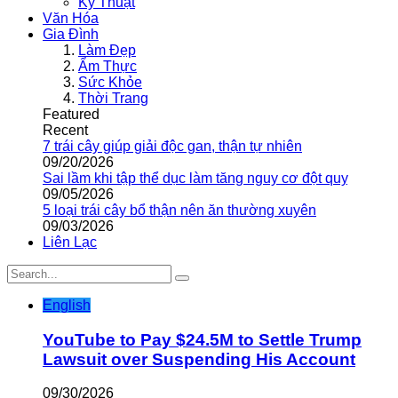
Kỹ Thuật
Văn Hóa
Gia Đình
Làm Đẹp
Ẩm Thực
Sức Khỏe
Thời Trang
Featured
Recent
7 trái cây giúp giải độc gan, thận tự nhiên
09/20/2026
Sai lầm khi tập thể dục làm tăng nguy cơ đột quỵ
09/05/2026
5 loại trái cây bổ thận nên ăn thường xuyên
09/03/2026
Liên Lạc
English
YouTube to Pay $24.5M to Settle Trump
Lawsuit over Suspending His Account
09/30/2026