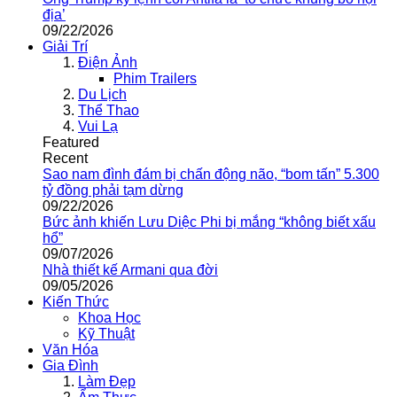
địa’
09/22/2026
Giải Trí
Điện Ảnh
Phim Trailers
Du Lịch
Thể Thao
Vui Lạ
Featured
Recent
Sao nam đình đám bị chấn động não, “bom tấn” 5.300
tỷ đồng phải tạm dừng
09/22/2026
Bức ảnh khiến Lưu Diệc Phi bị mắng “không biết xấu
hổ”
09/07/2026
Nhà thiết kế Armani qua đời
09/05/2026
Kiến Thức
Khoa Học
Kỹ Thuật
Văn Hóa
Gia Đình
Làm Đẹp