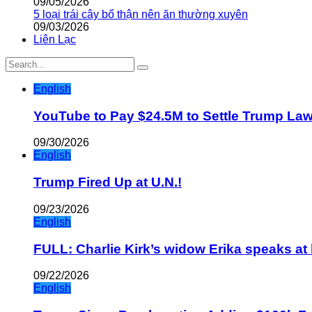
09/05/2026
5 loại trái cây bổ thận nên ăn thường xuyên
09/03/2026
Liên Lạc
English
YouTube to Pay $24.5M to Settle Trump La
09/30/2026
English
Trump Fired Up at U.N.!
09/23/2026
English
FULL: Charlie Kirk’s widow Erika speaks at 
09/22/2026
English