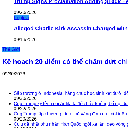
Trump Signs Proclamation Adding $100k Fee
09/20/2026
English
Alleged Charlie Kirk Assassin Charged wit
09/16/2026
Thế Giới
Kế hoạch 20 điểm có thể chấm dứt ch
09/30/2026
…
Sập trường ở Indonesia, hàng chục học sinh kẹt dưới đ
09/30/2026
Ông Trump ký lệnh coi Antifa là ‘tổ chức khủng bố nội địa
09/22/2026
Ông Trump lập chương trình ‘thẻ vàng định cư’ một triệ
09/20/2026
Cựu đệ nhất phu nhân Hàn Quốc ngồi xe lăn, đeo vòng 