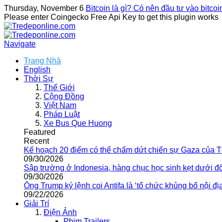
Thursday, November 6
Bitcoin là gì? Có nên đầu tư vào bitco
Please enter Coingecko Free Api Key to get this plugin works
Navigate
Trang Nhà
English
Thời Sự
Thế Giới
Cộng Đồng
Việt Nam
Pháp Luật
Xe Bus Que Huong
Featured
Recent
Kế hoạch 20 điểm có thể chấm dứt chiến sự Gaza của 
09/30/2026
Sập trường ở Indonesia, hàng chục học sinh kẹt dưới đ
09/30/2026
Ông Trump ký lệnh coi Antifa là ‘tổ chức khủng bố nội địa
09/22/2026
Giải Trí
Điện Ảnh
Phim Trailers