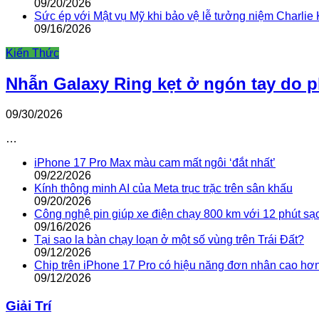
09/20/2026
Sức ép với Mật vụ Mỹ khi bảo vệ lễ tưởng niệm Charlie 
09/16/2026
Kiến Thức
Nhẫn Galaxy Ring kẹt ở ngón tay do 
09/30/2026
…
iPhone 17 Pro Max màu cam mất ngôi ‘đắt nhất’
09/22/2026
Kính thông minh AI của Meta trục trặc trên sân khấu
09/20/2026
Công nghệ pin giúp xe điện chạy 800 km với 12 phút sạ
09/16/2026
Tại sao la bàn chạy loạn ở một số vùng trên Trái Đất?
09/12/2026
Chip trên iPhone 17 Pro có hiệu năng đơn nhân cao hơ
09/12/2026
Giải Trí