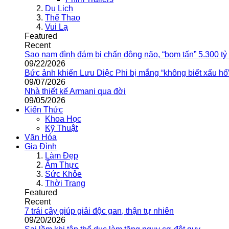
Du Lịch
Thể Thao
Vui Lạ
Featured
Recent
Sao nam đình đám bị chấn động não, “bom tấn” 5.300 tỷ
09/22/2026
Bức ảnh khiến Lưu Diệc Phi bị mắng “không biết xấu hổ
09/07/2026
Nhà thiết kế Armani qua đời
09/05/2026
Kiến Thức
Khoa Học
Kỹ Thuật
Văn Hóa
Gia Đình
Làm Đẹp
Ẩm Thực
Sức Khỏe
Thời Trang
Featured
Recent
7 trái cây giúp giải độc gan, thận tự nhiên
09/20/2026