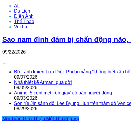
All
Du Lịch
Điện Ảnh
Thể Thao
Vui Lạ
Sao nam đình đám bị chấn động não, 
09/22/2026
…
Bức ảnh khiến Lưu Diệc Phi bị mắng “không biết xấu hổ
09/07/2026
Nhà thiết kế Armani qua đời
09/05/2026
Anime ‘5 centimet trên giây’ có bản người đóng
09/03/2026
Son Ye Jin sánh đôi Lee Byung Hun trên thảm đỏ Venic
08/29/2026
Mỗi Tuần Giới Thiệu Một Thương Vụ