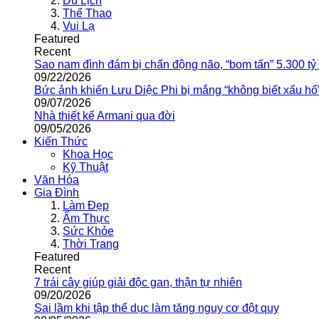
Du Lịch
Thể Thao
Vui Lạ
Featured
Recent
Sao nam đình đám bị chấn động não, “bom tấn” 5.300 tỷ
09/22/2026
Bức ảnh khiến Lưu Diệc Phi bị mắng “không biết xấu hổ
09/07/2026
Nhà thiết kế Armani qua đời
09/05/2026
Kiến Thức
Khoa Học
Kỹ Thuật
Văn Hóa
Gia Đình
Làm Đẹp
Ẩm Thực
Sức Khỏe
Thời Trang
Featured
Recent
7 trái cây giúp giải độc gan, thận tự nhiên
09/20/2026
Sai lầm khi tập thể dục làm tăng nguy cơ đột quỵ