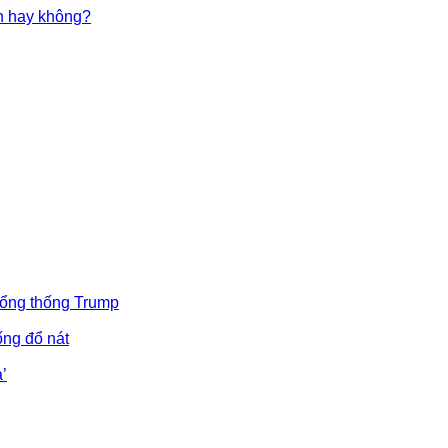
in hay không?
Tổng thống Trump
ống đổ nát
’