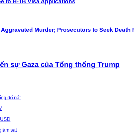
 to H-1B Visa Applications
h Aggravated Murder; Prosecutors to Seek Death 
iến sự Gaza của Tổng thống Trump
ống đổ nát
’
u USD
giám sát