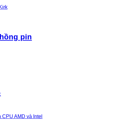
Kirk
phồng pin
c
n CPU AMD và Intel