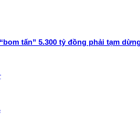
“bom tấn” 5.300 tỷ đồng phải tạm dừn
”
e