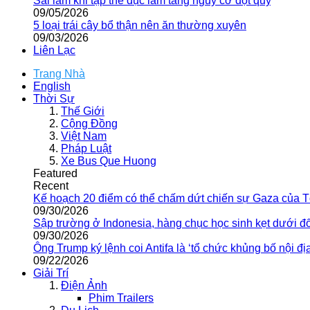
Sai lầm khi tập thể dục làm tăng nguy cơ đột quỵ
09/05/2026
5 loại trái cây bổ thận nên ăn thường xuyên
09/03/2026
Liên Lạc
Trang Nhà
English
Thời Sự
Thế Giới
Cộng Đồng
Việt Nam
Pháp Luật
Xe Bus Que Huong
Featured
Recent
Kế hoạch 20 điểm có thể chấm dứt chiến sự Gaza của 
09/30/2026
Sập trường ở Indonesia, hàng chục học sinh kẹt dưới đ
09/30/2026
Ông Trump ký lệnh coi Antifa là ‘tổ chức khủng bố nội địa
09/22/2026
Giải Trí
Điện Ảnh
Phim Trailers