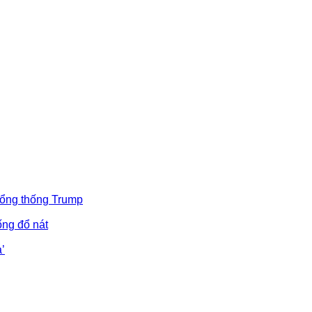
Tổng thống Trump
ống đổ nát
’