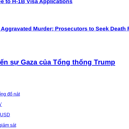
 to H-1B Visa Applications
h Aggravated Murder; Prosecutors to Seek Death 
iến sự Gaza của Tổng thống Trump
ống đổ nát
’
u USD
giám sát