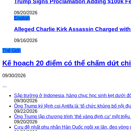
Trump Signs Proclamation Adding $100k Fee
09/20/2026
English
Alleged Charlie Kirk Assassin Charged wit
09/16/2026
Thế Giới
Kế hoạch 20 điểm có thể chấm dứt ch
09/30/2026
…
Sập trường ở Indonesia, hàng chục học sinh kẹt dưới đ
09/30/2026
Ông Trump ký lệnh coi Antifa là ‘tổ chức khủng bố nội địa
09/22/2026
Ông Trump lập chương trình ‘thẻ vàng định cư’ một triệ
09/20/2026
Cựu đệ nhất phu nhân Hàn Quốc ngồi xe lăn, đeo vòng 