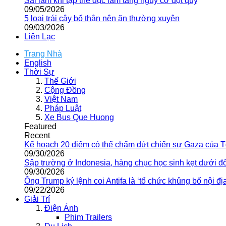
Sai lầm khi tập thể dục làm tăng nguy cơ đột quỵ
09/05/2026
5 loại trái cây bổ thận nên ăn thường xuyên
09/03/2026
Liên Lạc
Trang Nhà
English
Thời Sự
Thế Giới
Cộng Đồng
Việt Nam
Pháp Luật
Xe Bus Que Huong
Featured
Recent
Kế hoạch 20 điểm có thể chấm dứt chiến sự Gaza của 
09/30/2026
Sập trường ở Indonesia, hàng chục học sinh kẹt dưới đ
09/30/2026
Ông Trump ký lệnh coi Antifa là ‘tổ chức khủng bố nội địa
09/22/2026
Giải Trí
Điện Ảnh
Phim Trailers