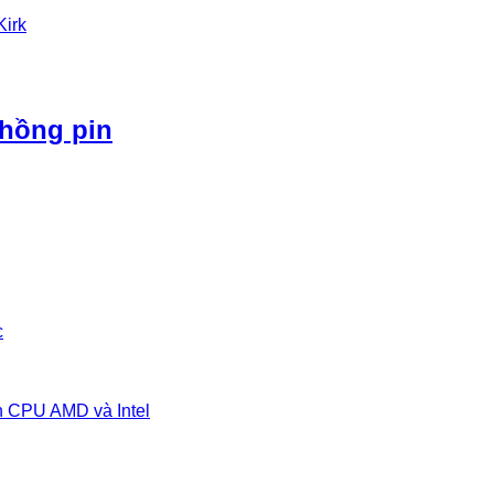
Kirk
phồng pin
c
n CPU AMD và Intel