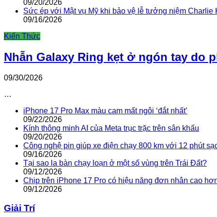
09/20/2026
Sức ép với Mật vụ Mỹ khi bảo vệ lễ tưởng niệm Charlie 
09/16/2026
Kiến Thức
Nhẫn Galaxy Ring kẹt ở ngón tay do 
09/30/2026
…
iPhone 17 Pro Max màu cam mất ngôi ‘đắt nhất’
09/22/2026
Kính thông minh AI của Meta trục trặc trên sân khấu
09/20/2026
Công nghệ pin giúp xe điện chạy 800 km với 12 phút sạ
09/16/2026
Tại sao la bàn chạy loạn ở một số vùng trên Trái Đất?
09/12/2026
Chip trên iPhone 17 Pro có hiệu năng đơn nhân cao hơ
09/12/2026
Giải Trí