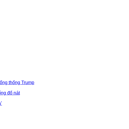
Tổng thống Trump
ống đổ nát
’