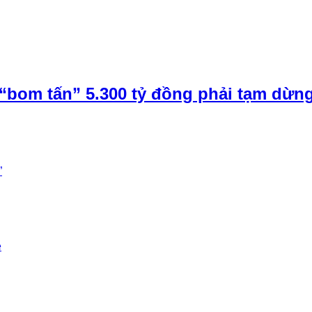
“bom tấn” 5.300 tỷ đồng phải tạm dừn
”
e