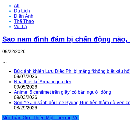
All
Du Lịch
Điện Ảnh
Thể Thao
Vui Lạ
Sao nam đình đám bị chấn động não, 
09/22/2026
…
Bức ảnh khiến Lưu Diệc Phi bị mắng “không biết xấu hổ
09/07/2026
Nhà thiết kế Armani qua đời
09/05/2026
Anime ‘5 centimet trên giây’ có bản người đóng
09/03/2026
Son Ye Jin sánh đôi Lee Byung Hun trên thảm đỏ Venic
08/29/2026
Mỗi Tuần Giới Thiệu Một Thương Vụ