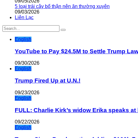
09/05/2026
5 loại trái cây bổ thận nên ăn thường xuyên
09/03/2026
Liên Lạc
English
YouTube to Pay $24.5M to Settle Trump La
09/30/2026
English
Trump Fired Up at U.N.!
09/23/2026
English
FULL: Charlie Kirk’s widow Erika speaks at 
09/22/2026
English