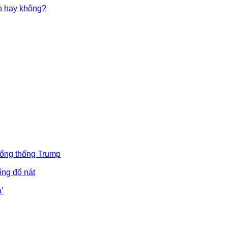
in hay không?
Tổng thống Trump
ống đổ nát
’