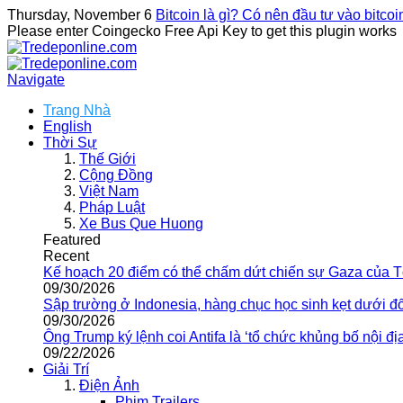
Thursday, November 6
Bitcoin là gì? Có nên đầu tư vào bitco
Please enter Coingecko Free Api Key to get this plugin works
Navigate
Trang Nhà
English
Thời Sự
Thế Giới
Cộng Đồng
Việt Nam
Pháp Luật
Xe Bus Que Huong
Featured
Recent
Kế hoạch 20 điểm có thể chấm dứt chiến sự Gaza của 
09/30/2026
Sập trường ở Indonesia, hàng chục học sinh kẹt dưới đ
09/30/2026
Ông Trump ký lệnh coi Antifa là ‘tổ chức khủng bố nội địa
09/22/2026
Giải Trí
Điện Ảnh
Phim Trailers