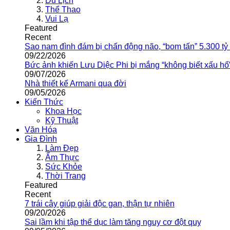
Du Lịch
Thể Thao
Vui Lạ
Featured
Recent
Sao nam đình đám bị chấn động não, “bom tấn” 5.300 tỷ
09/22/2026
Bức ảnh khiến Lưu Diệc Phi bị mắng “không biết xấu hổ
09/07/2026
Nhà thiết kế Armani qua đời
09/05/2026
Kiến Thức
Khoa Học
Kỹ Thuật
Văn Hóa
Gia Đình
Làm Đẹp
Ẩm Thực
Sức Khỏe
Thời Trang
Featured
Recent
7 trái cây giúp giải độc gan, thận tự nhiên
09/20/2026
Sai lầm khi tập thể dục làm tăng nguy cơ đột quỵ