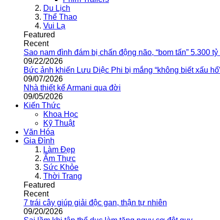
Du Lịch
Thể Thao
Vui Lạ
Featured
Recent
Sao nam đình đám bị chấn động não, “bom tấn” 5.300 tỷ
09/22/2026
Bức ảnh khiến Lưu Diệc Phi bị mắng “không biết xấu hổ
09/07/2026
Nhà thiết kế Armani qua đời
09/05/2026
Kiến Thức
Khoa Học
Kỹ Thuật
Văn Hóa
Gia Đình
Làm Đẹp
Ẩm Thực
Sức Khỏe
Thời Trang
Featured
Recent
7 trái cây giúp giải độc gan, thận tự nhiên
09/20/2026