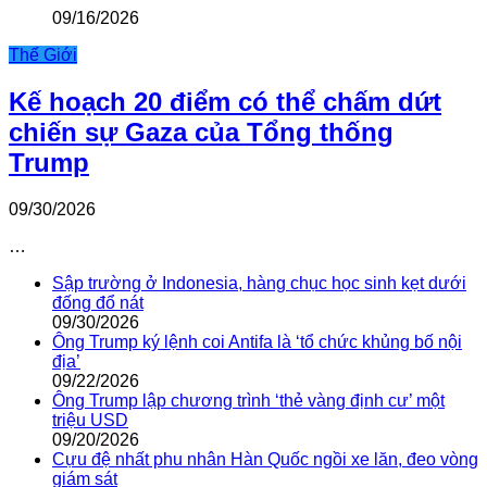
09/16/2026
Thế Giới
Kế hoạch 20 điểm có thể chấm dứt
chiến sự Gaza của Tổng thống
Trump
09/30/2026
…
Sập trường ở Indonesia, hàng chục học sinh kẹt dưới
đống đổ nát
09/30/2026
Ông Trump ký lệnh coi Antifa là ‘tổ chức khủng bố nội
địa’
09/22/2026
Ông Trump lập chương trình ‘thẻ vàng định cư’ một
triệu USD
09/20/2026
Cựu đệ nhất phu nhân Hàn Quốc ngồi xe lăn, đeo vòng
giám sát