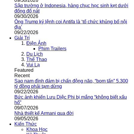
09/30/2026
Sập trường ở Indonesia, hàng chục học sinh kẹt dưới
đống đổ nát
09/30/2026
Ông Trump ký lệnh coi Antifa là ‘tổ chức khủng bố nội
địa’
09/22/2026
Giải Trí
Điện Ảnh
Phim Trailers
Du Lịch
Thể Thao
Vui Lạ
Featured
Recent
Sao nam đình đám bị chấn động não, “bom tấn” 5.300
tỷ đồng phải tạm dừng
09/22/2026
Bức ảnh khiến Lưu Diệc Phi bị mắng “không biết xấu
hổ”
09/07/2026
Nhà thiết kế Armani qua đời
09/05/2026
Kiến Thức
Khoa Học