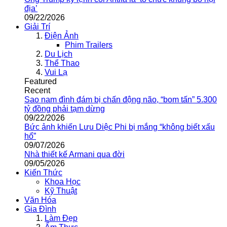
địa’
09/22/2026
Giải Trí
Điện Ảnh
Phim Trailers
Du Lịch
Thể Thao
Vui Lạ
Featured
Recent
Sao nam đình đám bị chấn động não, “bom tấn” 5.300
tỷ đồng phải tạm dừng
09/22/2026
Bức ảnh khiến Lưu Diệc Phi bị mắng “không biết xấu
hổ”
09/07/2026
Nhà thiết kế Armani qua đời
09/05/2026
Kiến Thức
Khoa Học
Kỹ Thuật
Văn Hóa
Gia Đình
Làm Đẹp