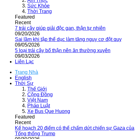
Ẩm Thực
Sức Khỏe
Thời Trang
Featured
Recent
7 trái cây giúp giải độc gan, thận tự nhiên
09/20/2026
Sai lầm khi tập thể dục làm tăng nguy cơ đột quỵ
09/05/2026
5 loại trái cây bổ thận nên ăn thường xuyên
09/03/2026
Liên Lạc
Trang Nhà
English
Thời Sự
Thế Giới
Cộng Đồng
Việt Nam
Pháp Luật
Xe Bus Que Huong
Featured
Recent
Kế hoạch 20 điểm có thể chấm dứt chiến sự Gaza của
Tổng thống Trump