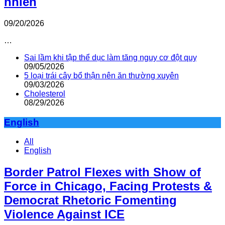
nhiên
09/20/2026
…
Sai lầm khi tập thể dục làm tăng nguy cơ đột quỵ
09/05/2026
5 loại trái cây bổ thận nên ăn thường xuyên
09/03/2026
Cholesterol
08/29/2026
English
All
English
Border Patrol Flexes with Show of
Force in Chicago, Facing Protests &
Democrat Rhetoric Fomenting
Violence Against ICE