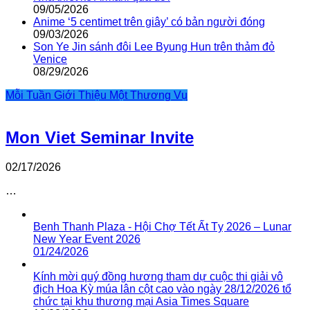
09/05/2026
Anime ‘5 centimet trên giây’ có bản người đóng
09/03/2026
Son Ye Jin sánh đôi Lee Byung Hun trên thảm đỏ
Venice
08/29/2026
Mỗi Tuần Giới Thiệu Một Thương Vụ
Mon Viet Seminar Invite
02/17/2026
…
Benh Thanh Plaza - Hội Chợ Tết Ất Tỵ 2026 – Lunar
New Year Event 2026
01/24/2026
Kính mời quý đồng hương tham dự cuộc thi giải vô
địch Hoa Kỳ múa lân cột cao vào ngày 28/12/2026 tổ
chức tại khu thương mại Asia Times Square