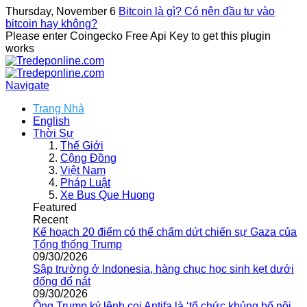
Thursday, November 6
Bitcoin là gì? Có nên đầu tư vào
bitcoin hay không?
Please enter Coingecko Free Api Key to get this plugin
works
Navigate
Trang Nhà
English
Thời Sự
Thế Giới
Cộng Đồng
Việt Nam
Pháp Luật
Xe Bus Que Huong
Featured
Recent
Kế hoạch 20 điểm có thể chấm dứt chiến sự Gaza của
Tổng thống Trump
09/30/2026
Sập trường ở Indonesia, hàng chục học sinh kẹt dưới
đống đổ nát
09/30/2026
Ông Trump ký lệnh coi Antifa là ‘tổ chức khủng bố nội