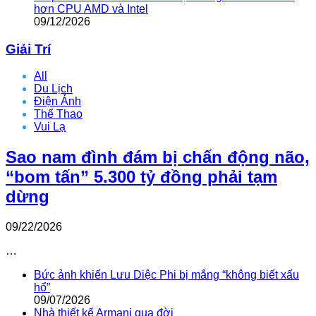
hơn CPU AMD và Intel
09/12/2026
Giải Trí
All
Du Lịch
Điện Ảnh
Thể Thao
Vui Lạ
Sao nam đình đám bị chấn động não,
“bom tấn” 5.300 tỷ đồng phải tạm
dừng
09/22/2026
…
Bức ảnh khiến Lưu Diệc Phi bị mắng “không biết xấu
hổ”
09/07/2026
Nhà thiết kế Armani qua đời