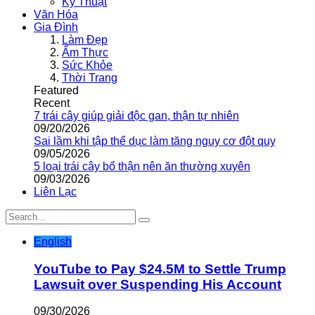
Kỹ Thuật
Văn Hóa
Gia Đình
Làm Đẹp
Ẩm Thực
Sức Khỏe
Thời Trang
Featured
Recent
7 trái cây giúp giải độc gan, thận tự nhiên
09/20/2026
Sai lầm khi tập thể dục làm tăng nguy cơ đột quỵ
09/05/2026
5 loại trái cây bổ thận nên ăn thường xuyên
09/03/2026
Liên Lạc
English
YouTube to Pay $24.5M to Settle Trump
Lawsuit over Suspending His Account
09/30/2026