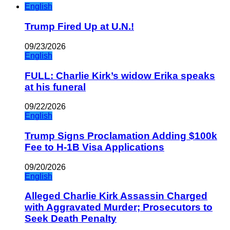
English
Trump Fired Up at U.N.!
09/23/2026
English
FULL: Charlie Kirk’s widow Erika speaks
at his funeral
09/22/2026
English
Trump Signs Proclamation Adding $100k
Fee to H-1B Visa Applications
09/20/2026
English
Alleged Charlie Kirk Assassin Charged
with Aggravated Murder; Prosecutors to
Seek Death Penalty