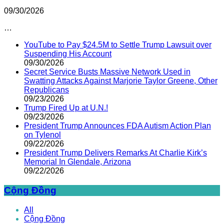
09/30/2026
…
YouTube to Pay $24.5M to Settle Trump Lawsuit over
Suspending His Account
09/30/2026
Secret Service Busts Massive Network Used in
Swatting Attacks Against Marjorie Taylor Greene, Other
Republicans
09/23/2026
Trump Fired Up at U.N.!
09/23/2026
President Trump Announces FDA Autism Action Plan
on Tylenol
09/22/2026
President Trump Delivers Remarks At Charlie Kirk’s
Memorial In Glendale, Arizona
09/22/2026
Cộng Đồng
All
Cộng Đồng