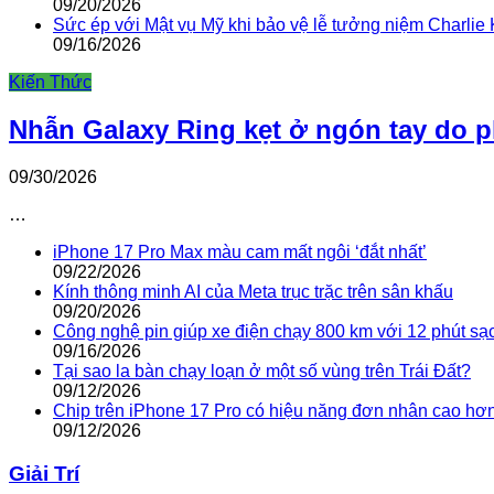
09/20/2026
Sức ép với Mật vụ Mỹ khi bảo vệ lễ tưởng niệm Charlie 
09/16/2026
Kiến Thức
Nhẫn Galaxy Ring kẹt ở ngón tay do 
09/30/2026
…
iPhone 17 Pro Max màu cam mất ngôi ‘đắt nhất’
09/22/2026
Kính thông minh AI của Meta trục trặc trên sân khấu
09/20/2026
Công nghệ pin giúp xe điện chạy 800 km với 12 phút sạ
09/16/2026
Tại sao la bàn chạy loạn ở một số vùng trên Trái Đất?
09/12/2026
Chip trên iPhone 17 Pro có hiệu năng đơn nhân cao hơ
09/12/2026
Giải Trí