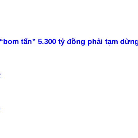
“bom tấn” 5.300 tỷ đồng phải tạm dừn
”
e