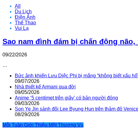
All
Du Lịch
Điện Ảnh
Thể Thao
Vui Lạ
Sao nam đình đám bị chấn động não, 
09/22/2026
…
Bức ảnh khiến Lưu Diệc Phi bị mắng “không biết xấu hổ
09/07/2026
Nhà thiết kế Armani qua đời
09/05/2026
Anime ‘5 centimet trên giây’ có bản người đóng
09/03/2026
Son Ye Jin sánh đôi Lee Byung Hun trên thảm đỏ Venic
08/29/2026
Mỗi Tuần Giới Thiệu Một Thương Vụ