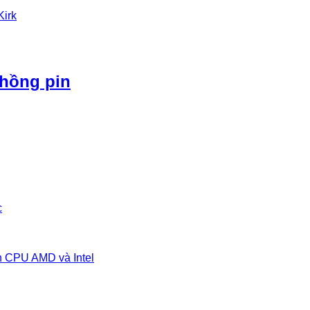
Kirk
phồng pin
c
n CPU AMD và Intel