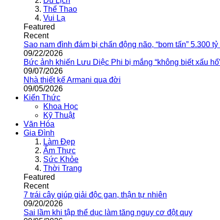
Du Lịch
Thể Thao
Vui Lạ
Featured
Recent
Sao nam đình đám bị chấn động não, “bom tấn” 5.300 tỷ
09/22/2026
Bức ảnh khiến Lưu Diệc Phi bị mắng “không biết xấu hổ
09/07/2026
Nhà thiết kế Armani qua đời
09/05/2026
Kiến Thức
Khoa Học
Kỹ Thuật
Văn Hóa
Gia Đình
Làm Đẹp
Ẩm Thực
Sức Khỏe
Thời Trang
Featured
Recent
7 trái cây giúp giải độc gan, thận tự nhiên
09/20/2026
Sai lầm khi tập thể dục làm tăng nguy cơ đột quỵ