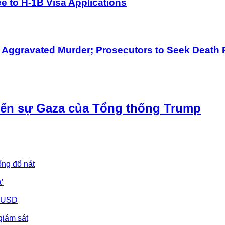
 to H-1B Visa Applications
h Aggravated Murder; Prosecutors to Seek Death 
iến sự Gaza của Tổng thống Trump
ống đổ nát
’
u USD
giám sát