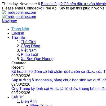
Thursday, November 6
Bitcoin là gì? Có nên đầu tư vào bitco
Please enter Coingecko Free Api Key to get this plugin works
Navigate
Trang Nhà
English
Thời Sự
Thế Giới
Cộng Đồng
Việt Nam
Pháp Luật
Xe Bus Que Huong
Featured
Recent
Kế hoạch 20 điểm có thể chấm dứt chiến sự Gaza của 
09/30/2026
Sập trường ở Indonesia, hàng chục học sinh kẹt dưới đ
09/30/2026
Ông Trump ký lệnh coi Antifa là ‘tổ chức khủng bố nội địa
09/22/2026
Giải Trí
Điện Ảnh
Phim Trailers