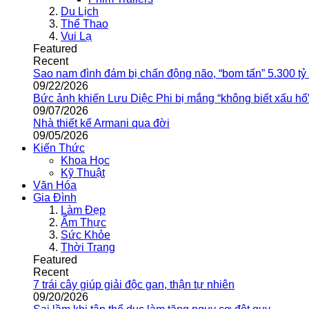
Du Lịch
Thể Thao
Vui Lạ
Featured
Recent
Sao nam đình đám bị chấn động não, “bom tấn” 5.300 tỷ
09/22/2026
Bức ảnh khiến Lưu Diệc Phi bị mắng “không biết xấu hổ
09/07/2026
Nhà thiết kế Armani qua đời
09/05/2026
Kiến Thức
Khoa Học
Kỹ Thuật
Văn Hóa
Gia Đình
Làm Đẹp
Ẩm Thực
Sức Khỏe
Thời Trang
Featured
Recent
7 trái cây giúp giải độc gan, thận tự nhiên
09/20/2026