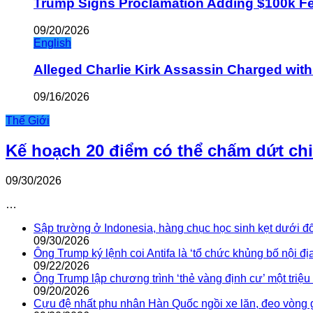
Trump Signs Proclamation Adding $100k Fee
09/20/2026
English
Alleged Charlie Kirk Assassin Charged wit
09/16/2026
Thế Giới
Kế hoạch 20 điểm có thể chấm dứt ch
09/30/2026
…
Sập trường ở Indonesia, hàng chục học sinh kẹt dưới đ
09/30/2026
Ông Trump ký lệnh coi Antifa là ‘tổ chức khủng bố nội địa
09/22/2026
Ông Trump lập chương trình ‘thẻ vàng định cư’ một triệ
09/20/2026
Cựu đệ nhất phu nhân Hàn Quốc ngồi xe lăn, đeo vòng 