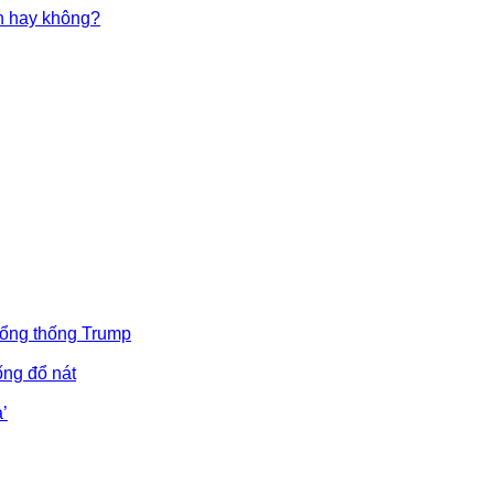
in hay không?
Tổng thống Trump
ống đổ nát
’