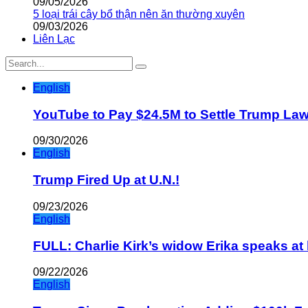
09/05/2026
5 loại trái cây bổ thận nên ăn thường xuyên
09/03/2026
Liên Lạc
English
YouTube to Pay $24.5M to Settle Trump La
09/30/2026
English
Trump Fired Up at U.N.!
09/23/2026
English
FULL: Charlie Kirk’s widow Erika speaks at 
09/22/2026
English