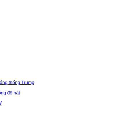
Tổng thống Trump
ống đổ nát
’