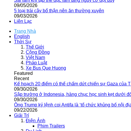
Sai lầm khi tập thể dục làm tăng nguy cơ đột quỵ
09/05/2026
5 loại trái cây bổ thận nên ăn thường xuyên
09/03/2026
Liên Lạc
Trang Nhà
English
Thời Sự
Thế Giới
Cộng Đồng
Việt Nam
Pháp Luật
Xe Bus Que Huong
Featured
Recent
Kế hoạch 20 điểm có thể chấm dứt chiến sự Gaza của 
09/30/2026
Sập trường ở Indonesia, hàng chục học sinh kẹt dưới đ
09/30/2026
Ông Trump ký lệnh coi Antifa là ‘tổ chức khủng bố nội địa
09/22/2026
Giải Trí
Điện Ảnh
Phim Trailers