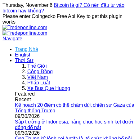
Thursday, November 6
Bitcoin là gì? Có nên đầu tư vào
bitcoin hay không?
Please enter Coingecko Free Api Key to get this plugin
works
Navigate
Trang Nhà
English
Thời Sự
Thế Giới
Cộng Đồng
Việt Nam
Pháp Luật
Xe Bus Que Huong
Featured
Recent
Kế hoạch 20 điểm có thể chấm dứt chiến sự Gaza của
Tổng thống Trump
09/30/2026
Sập trường ở Indonesia, hàng chục học sinh kẹt dưới
đống đổ nát
09/30/2026
Ông Trump ký lệnh coi Antifa là ‘tổ chức khủng bố nội