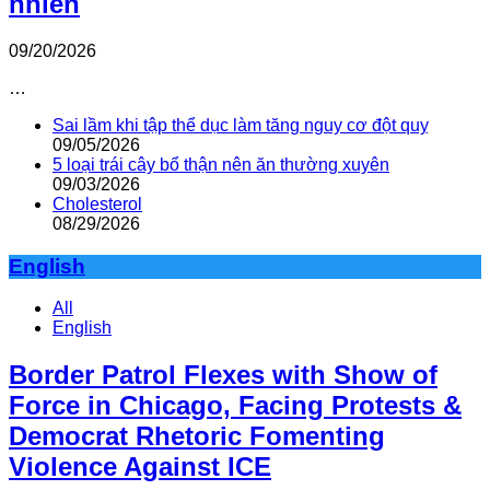
nhiên
09/20/2026
…
Sai lầm khi tập thể dục làm tăng nguy cơ đột quỵ
09/05/2026
5 loại trái cây bổ thận nên ăn thường xuyên
09/03/2026
Cholesterol
08/29/2026
English
All
English
Border Patrol Flexes with Show of
Force in Chicago, Facing Protests &
Democrat Rhetoric Fomenting
Violence Against ICE