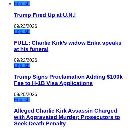
English
Trump Fired Up at U.N.!
09/23/2026
English
FULL: Charlie Kirk’s widow Erika speaks
at his funeral
09/22/2026
English
Trump Signs Proclamation Adding $100k
Fee to H-1B Visa Applications
09/20/2026
English
Alleged Charlie Kirk Assassin Charged
with Aggravated Murder; Prosecutors to
Seek Death Penalty