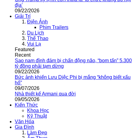
địa’
09/22/2026
Giải Trí
Điện Ảnh
Phim Trailers
Du Lịch
Thể Thao
Vui Lạ
Featured
Recent
Sao nam đình đám bị chấn động não, “bom tấn” 5.300
tỷ đồng phải tạm dừng
09/22/2026
Bức ảnh khiến Lưu Diệc Phi bị mắng “không biết xấu
hổ”
09/07/2026
Nhà thiết kế Armani qua đời
09/05/2026
Kiến Thức
Khoa Học
Kỹ Thuật
Văn Hóa
Gia Đình
Làm Đẹp