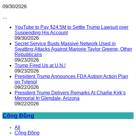
09/30/2026
…
YouTube to Pay $24.5M to Settle Trump Lawsuit over
Suspending His Account
09/30/2026
Secret Service Busts Massive Network Used in
Swatting Attacks Against Marjorie Taylor Greene, Other
Republicans
09/23/2026
Trump Fired Up at U.N.!
09/23/2026
President Trump Announces FDA Autism Action Plan
on Tylenol
09/22/2026
President Trump Delivers Remarks At Charlie Kirk’s
Memorial In Glendale, Arizona
09/22/2026
Cộng Đồng
All
Cộng Đồng