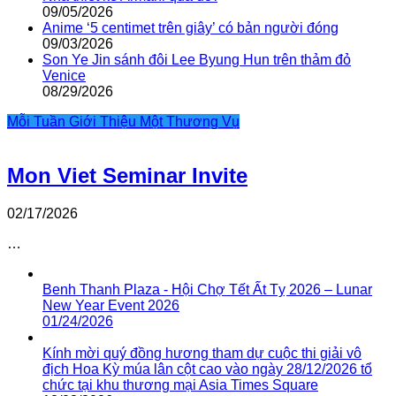
09/05/2026
Anime ‘5 centimet trên giây’ có bản người đóng
09/03/2026
Son Ye Jin sánh đôi Lee Byung Hun trên thảm đỏ
Venice
08/29/2026
Mỗi Tuần Giới Thiệu Một Thương Vụ
Mon Viet Seminar Invite
02/17/2026
…
Benh Thanh Plaza - Hội Chợ Tết Ất Tỵ 2026 – Lunar
New Year Event 2026
01/24/2026
Kính mời quý đồng hương tham dự cuộc thi giải vô
địch Hoa Kỳ múa lân cột cao vào ngày 28/12/2026 tổ
chức tại khu thương mại Asia Times Square