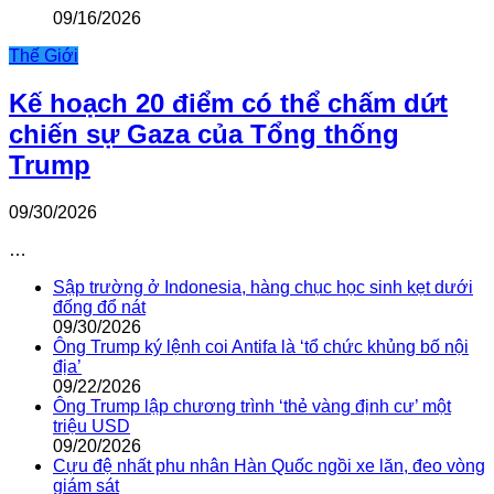
09/16/2026
Thế Giới
Kế hoạch 20 điểm có thể chấm dứt
chiến sự Gaza của Tổng thống
Trump
09/30/2026
…
Sập trường ở Indonesia, hàng chục học sinh kẹt dưới
đống đổ nát
09/30/2026
Ông Trump ký lệnh coi Antifa là ‘tổ chức khủng bố nội
địa’
09/22/2026
Ông Trump lập chương trình ‘thẻ vàng định cư’ một
triệu USD
09/20/2026
Cựu đệ nhất phu nhân Hàn Quốc ngồi xe lăn, đeo vòng
giám sát