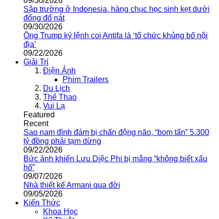
09/30/2026
Sập trường ở Indonesia, hàng chục học sinh kẹt dưới
đống đổ nát
09/30/2026
Ông Trump ký lệnh coi Antifa là ‘tổ chức khủng bố nội
địa’
09/22/2026
Giải Trí
Điện Ảnh
Phim Trailers
Du Lịch
Thể Thao
Vui Lạ
Featured
Recent
Sao nam đình đám bị chấn động não, “bom tấn” 5.300
tỷ đồng phải tạm dừng
09/22/2026
Bức ảnh khiến Lưu Diệc Phi bị mắng “không biết xấu
hổ”
09/07/2026
Nhà thiết kế Armani qua đời
09/05/2026
Kiến Thức
Khoa Học