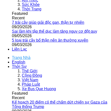
Ẩm Thực
Sức Khỏe
Thời Trang
Featured
Recent
7 trái cây giúp giải độc gan, thận tự nhiên
09/20/2026
Sai lầm khi tập thể dục làm tăng nguy cơ đột quỵ
09/05/2026
5 loại trái cây bổ thận nên ăn thường xuyên
09/03/2026
Liên Lạc
Trang Nhà
English
Thời Sự
Thế Giới
Cộng Đồng
Việt Nam
Pháp Luật
Xe Bus Que Huong
Featured
Recent
Kế hoạch 20 điểm có thể chấm dứt chiến sự Gaza của
Tổng thống Trump