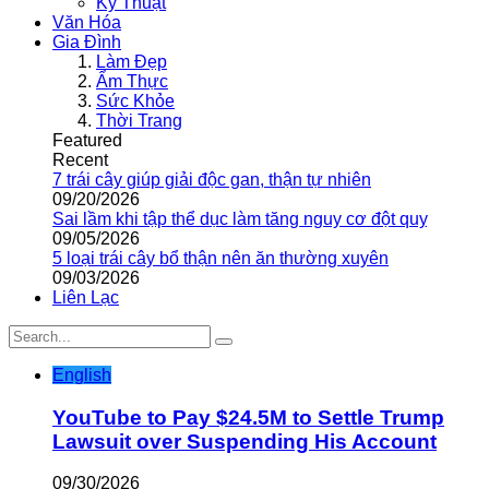
Kỹ Thuật
Văn Hóa
Gia Đình
Làm Đẹp
Ẩm Thực
Sức Khỏe
Thời Trang
Featured
Recent
7 trái cây giúp giải độc gan, thận tự nhiên
09/20/2026
Sai lầm khi tập thể dục làm tăng nguy cơ đột quỵ
09/05/2026
5 loại trái cây bổ thận nên ăn thường xuyên
09/03/2026
Liên Lạc
English
YouTube to Pay $24.5M to Settle Trump
Lawsuit over Suspending His Account
09/30/2026