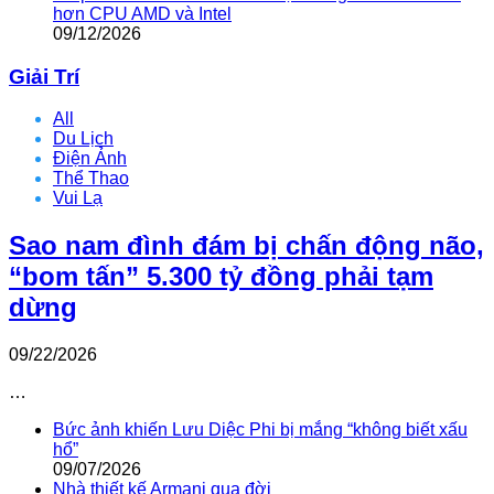
hơn CPU AMD và Intel
09/12/2026
Giải Trí
All
Du Lịch
Điện Ảnh
Thể Thao
Vui Lạ
Sao nam đình đám bị chấn động não,
“bom tấn” 5.300 tỷ đồng phải tạm
dừng
09/22/2026
…
Bức ảnh khiến Lưu Diệc Phi bị mắng “không biết xấu
hổ”
09/07/2026
Nhà thiết kế Armani qua đời