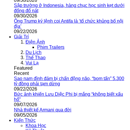
09/30/2026
Sập trường ở Indonesia, hàng chục học sinh kẹt dưới
đống đổ nát
09/30/2026
Ông Trump ký lệnh coi Antifa là ‘tổ chức khủng bố nội
địa’
09/22/2026
Giải Trí
Điện Ảnh
Phim Trailers
Du Lịch
Thể Thao
Vui Lạ
Featured
Recent
Sao nam đình đám bị chấn động não, “bom tấn” 5.300
tỷ đồng phải tạm dừng
09/22/2026
Bức ảnh khiến Lưu Diệc Phi bị mắng “không biết xấu
hổ”
09/07/2026
Nhà thiết kế Armani qua đời
09/05/2026
Kiến Thức
Khoa Học