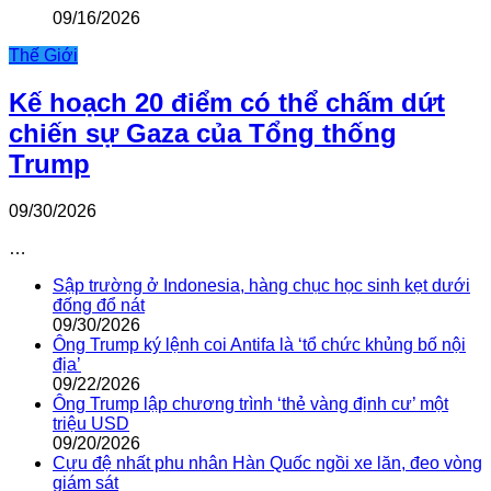
09/16/2026
Thế Giới
Kế hoạch 20 điểm có thể chấm dứt
chiến sự Gaza của Tổng thống
Trump
09/30/2026
…
Sập trường ở Indonesia, hàng chục học sinh kẹt dưới
đống đổ nát
09/30/2026
Ông Trump ký lệnh coi Antifa là ‘tổ chức khủng bố nội
địa’
09/22/2026
Ông Trump lập chương trình ‘thẻ vàng định cư’ một
triệu USD
09/20/2026
Cựu đệ nhất phu nhân Hàn Quốc ngồi xe lăn, đeo vòng
giám sát