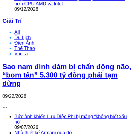
hơn CPU AMD và Intel
09/12/2026
Giải Trí
All
Du Lịch
Điện Ảnh
Thể Thao
Vui Lạ
Sao nam đình đám bị chấn động não,
“bom tấn” 5.300 tỷ đồng phải tạm
dừng
09/22/2026
…
Bức ảnh khiến Lưu Diệc Phi bị mắng “không biết xấu
hổ”
09/07/2026
Nhà thiết kế Armani qua đời