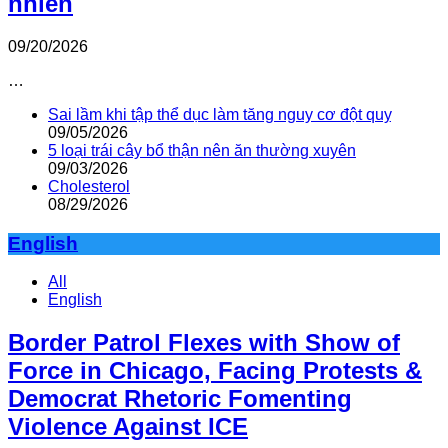
nhiên
09/20/2026
…
Sai lầm khi tập thể dục làm tăng nguy cơ đột quỵ
09/05/2026
5 loại trái cây bổ thận nên ăn thường xuyên
09/03/2026
Cholesterol
08/29/2026
English
All
English
Border Patrol Flexes with Show of
Force in Chicago, Facing Protests &
Democrat Rhetoric Fomenting
Violence Against ICE