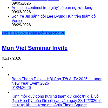
09/05/2026
Anime ‘5 centimet trên giây’ có bản người đóng
09/03/2026
Son Ye Jin sánh đôi Lee Byung Hun trên thảm đỏ
Venice
08/29/2026
Mỗi Tuần Giới Thiệu Một Thương Vụ
Mon Viet Seminar Invite
02/17/2026
…
Benh Thanh Plaza - Hội Chợ Tết Ất Tỵ 2026 – Lunar
New Year Event 2026
01/24/2026
Kính mời quý đồng hương tham dự cuộc thi giải vô
địch Hoa Kỳ múa lân cột cao vào ngày 28/12/2026 tổ
chức tại khu thương mại Asia Times Square