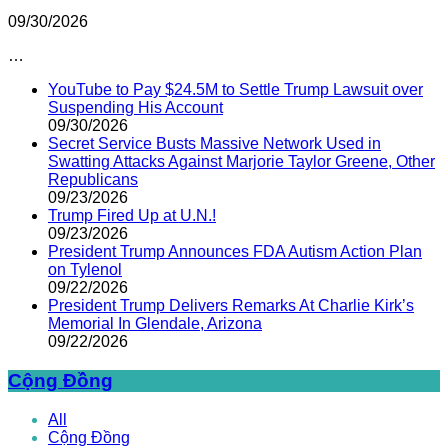
09/30/2026
…
YouTube to Pay $24.5M to Settle Trump Lawsuit over
Suspending His Account
09/30/2026
Secret Service Busts Massive Network Used in
Swatting Attacks Against Marjorie Taylor Greene, Other
Republicans
09/23/2026
Trump Fired Up at U.N.!
09/23/2026
President Trump Announces FDA Autism Action Plan
on Tylenol
09/22/2026
President Trump Delivers Remarks At Charlie Kirk’s
Memorial In Glendale, Arizona
09/22/2026
Cộng Đồng
All
Cộng Đồng