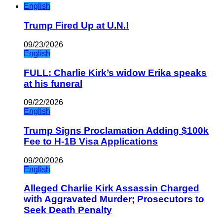
English
Trump Fired Up at U.N.!
09/23/2026
English
FULL: Charlie Kirk’s widow Erika speaks
at his funeral
09/22/2026
English
Trump Signs Proclamation Adding $100k
Fee to H-1B Visa Applications
09/20/2026
English
Alleged Charlie Kirk Assassin Charged
with Aggravated Murder; Prosecutors to
Seek Death Penalty