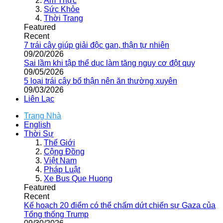
Ẩm Thực
Sức Khỏe
Thời Trang
Featured
Recent
7 trái cây giúp giải độc gan, thận tự nhiên
09/20/2026
Sai lầm khi tập thể dục làm tăng nguy cơ đột quỵ
09/05/2026
5 loại trái cây bổ thận nên ăn thường xuyên
09/03/2026
Liên Lạc
Trang Nhà
English
Thời Sự
Thế Giới
Cộng Đồng
Việt Nam
Pháp Luật
Xe Bus Que Huong
Featured
Recent
Kế hoạch 20 điểm có thể chấm dứt chiến sự Gaza của
Tổng thống Trump