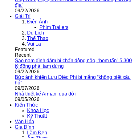
địa’
09/22/2026
Giải Trí
Điện Ảnh
Phim Trailers
Du Lịch
Thể Thao
Vui Lạ
Featured
Recent
Sao nam đình đám bị chấn động não, “bom tấn” 5.300
tỷ đồng phải tạm dừng
09/22/2026
Bức ảnh khiến Lưu Diệc Phi bị mắng “không biết xấu
hổ”
09/07/2026
Nhà thiết kế Armani qua đời
09/05/2026
Kiến Thức
Khoa Học
Kỹ Thuật
Văn Hóa
Gia Đình
Làm Đẹp