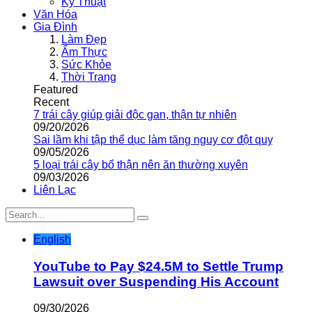
Kỹ Thuật
Văn Hóa
Gia Đình
Làm Đẹp
Ẩm Thực
Sức Khỏe
Thời Trang
Featured
Recent
7 trái cây giúp giải độc gan, thận tự nhiên
09/20/2026
Sai lầm khi tập thể dục làm tăng nguy cơ đột quỵ
09/05/2026
5 loại trái cây bổ thận nên ăn thường xuyên
09/03/2026
Liên Lạc
English
YouTube to Pay $24.5M to Settle Trump
Lawsuit over Suspending His Account
09/30/2026