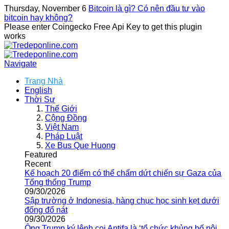
Thursday, November 6
Bitcoin là gì? Có nên đầu tư vào
bitcoin hay không?
Please enter Coingecko Free Api Key to get this plugin
works
Navigate
Trang Nhà
English
Thời Sự
Thế Giới
Cộng Đồng
Việt Nam
Pháp Luật
Xe Bus Que Huong
Featured
Recent
Kế hoạch 20 điểm có thể chấm dứt chiến sự Gaza của
Tổng thống Trump
09/30/2026
Sập trường ở Indonesia, hàng chục học sinh kẹt dưới
đống đổ nát
09/30/2026
Ông Trump ký lệnh coi Antifa là ‘tổ chức khủng bố nội