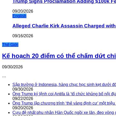
Trump Signs Proclamation Adding $100k Fee
09/20/2026
English
Alleged Charlie Kirk Assassin Charged wit
09/16/2026
Thế Giới
Kế hoạch 20 điểm có thể chấm dứt ch
09/30/2026
…
Sập trường ở Indonesia, hàng chục học sinh kẹt dưới đ
09/30/2026
Ông Trump ký lệnh coi Antifa là ‘tổ chức khủng bố nội địa
09/22/2026
Ông Trump lập chương trình ‘thẻ vàng định cư’ một triệ
09/20/2026
Cựu đệ nhất phu nhân Hàn Quốc ngồi xe lăn, đeo vòng 