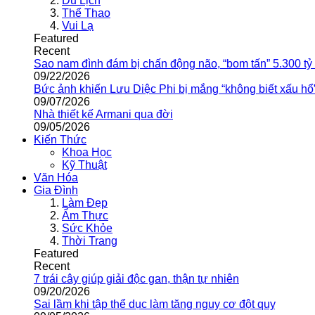
Du Lịch
Thể Thao
Vui Lạ
Featured
Recent
Sao nam đình đám bị chấn động não, “bom tấn” 5.300 tỷ
09/22/2026
Bức ảnh khiến Lưu Diệc Phi bị mắng “không biết xấu hổ
09/07/2026
Nhà thiết kế Armani qua đời
09/05/2026
Kiến Thức
Khoa Học
Kỹ Thuật
Văn Hóa
Gia Đình
Làm Đẹp
Ẩm Thực
Sức Khỏe
Thời Trang
Featured
Recent
7 trái cây giúp giải độc gan, thận tự nhiên
09/20/2026
Sai lầm khi tập thể dục làm tăng nguy cơ đột quỵ