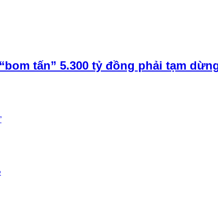
“bom tấn” 5.300 tỷ đồng phải tạm dừn
”
e