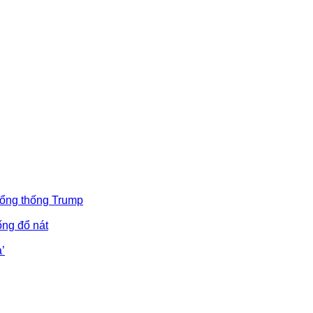
Tổng thống Trump
ống đổ nát
’