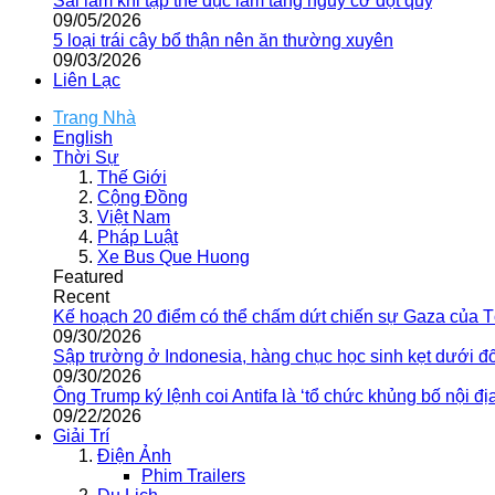
Sai lầm khi tập thể dục làm tăng nguy cơ đột quỵ
09/05/2026
5 loại trái cây bổ thận nên ăn thường xuyên
09/03/2026
Liên Lạc
Trang Nhà
English
Thời Sự
Thế Giới
Cộng Đồng
Việt Nam
Pháp Luật
Xe Bus Que Huong
Featured
Recent
Kế hoạch 20 điểm có thể chấm dứt chiến sự Gaza của 
09/30/2026
Sập trường ở Indonesia, hàng chục học sinh kẹt dưới đ
09/30/2026
Ông Trump ký lệnh coi Antifa là ‘tổ chức khủng bố nội địa
09/22/2026
Giải Trí
Điện Ảnh
Phim Trailers