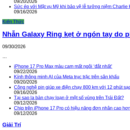
09/20/2026
Sức ép với Mật vụ Mỹ khi bảo vệ lễ tưởng niệm Charlie 
09/16/2026
Kiến Thức
Nhẫn Galaxy Ring kẹt ở ngón tay do 
09/30/2026
…
iPhone 17 Pro Max màu cam mất ngôi ‘đắt nhất’
09/22/2026
Kính thông minh AI của Meta trục trặc trên sân khấu
09/20/2026
Công nghệ pin giúp xe điện chạy 800 km với 12 phút sạ
09/16/2026
Tại sao la bàn chạy loạn ở một số vùng trên Trái Đất?
09/12/2026
Chip trên iPhone 17 Pro có hiệu năng đơn nhân cao hơ
09/12/2026
Giải Trí