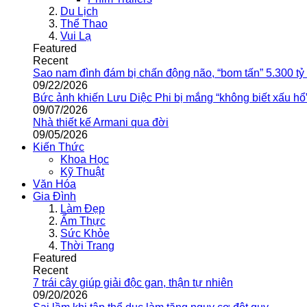
Du Lịch
Thể Thao
Vui Lạ
Featured
Recent
Sao nam đình đám bị chấn động não, “bom tấn” 5.300 tỷ
09/22/2026
Bức ảnh khiến Lưu Diệc Phi bị mắng “không biết xấu hổ
09/07/2026
Nhà thiết kế Armani qua đời
09/05/2026
Kiến Thức
Khoa Học
Kỹ Thuật
Văn Hóa
Gia Đình
Làm Đẹp
Ẩm Thực
Sức Khỏe
Thời Trang
Featured
Recent
7 trái cây giúp giải độc gan, thận tự nhiên
09/20/2026