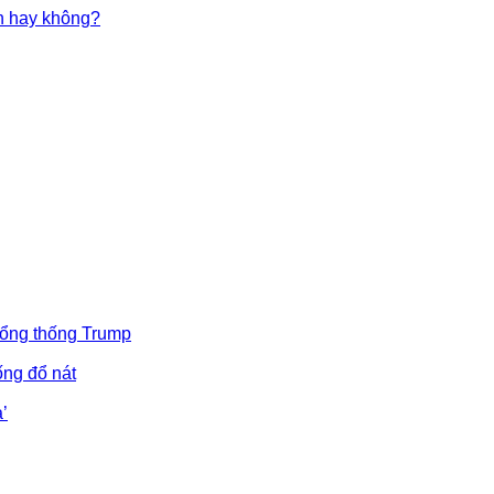
in hay không?
Tổng thống Trump
ống đổ nát
’