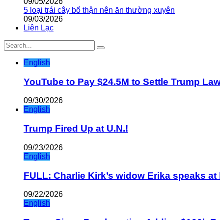
09/05/2026
5 loại trái cây bổ thận nên ăn thường xuyên
09/03/2026
Liên Lạc
English
YouTube to Pay $24.5M to Settle Trump La
09/30/2026
English
Trump Fired Up at U.N.!
09/23/2026
English
FULL: Charlie Kirk’s widow Erika speaks at 
09/22/2026
English