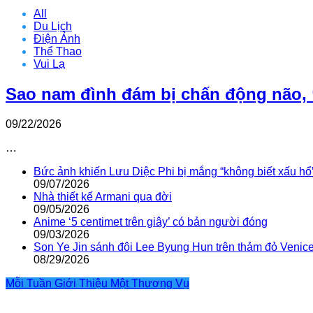
All
Du Lịch
Điện Ảnh
Thể Thao
Vui Lạ
Sao nam đình đám bị chấn động não, 
09/22/2026
…
Bức ảnh khiến Lưu Diệc Phi bị mắng “không biết xấu hổ
09/07/2026
Nhà thiết kế Armani qua đời
09/05/2026
Anime ‘5 centimet trên giây’ có bản người đóng
09/03/2026
Son Ye Jin sánh đôi Lee Byung Hun trên thảm đỏ Venic
08/29/2026
Mỗi Tuần Giới Thiệu Một Thương Vụ