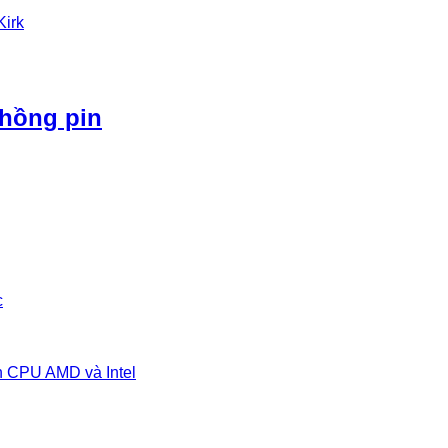
Kirk
phồng pin
c
n CPU AMD và Intel