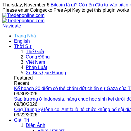
Thursday, November 6
Bitcoin là gì? Có nên đầu tư vào bitco
Please enter Coingecko Free Api Key to get this plugin works
Navigate
Trang Nhà
English
Thời Sự
Thế Giới
Cộng Đồng
Việt Nam
Pháp Luật
Xe Bus Que Huong
Featured
Recent
Kế hoạch 20 điểm có thể chấm dứt chiến sự Gaza của 
09/30/2026
Sập trường ở Indonesia, hàng chục học sinh kẹt dưới đ
09/30/2026
Ông Trump ký lệnh coi Antifa là ‘tổ chức khủng bố nội địa
09/22/2026
Giải Trí
Điện Ảnh
Phim Trailers