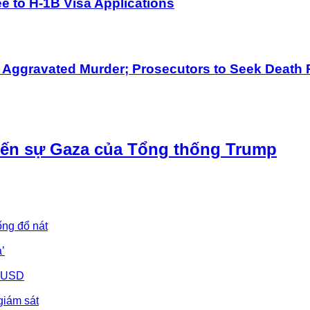
 to H-1B Visa Applications
h Aggravated Murder; Prosecutors to Seek Death 
iến sự Gaza của Tổng thống Trump
ống đổ nát
’
u USD
giám sát