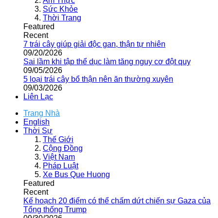
Ẩm Thực
Sức Khỏe
Thời Trang
Featured
Recent
7 trái cây giúp giải độc gan, thận tự nhiên
09/20/2026
Sai lầm khi tập thể dục làm tăng nguy cơ đột quỵ
09/05/2026
5 loại trái cây bổ thận nên ăn thường xuyên
09/03/2026
Liên Lạc
Trang Nhà
English
Thời Sự
Thế Giới
Cộng Đồng
Việt Nam
Pháp Luật
Xe Bus Que Huong
Featured
Recent
Kế hoạch 20 điểm có thể chấm dứt chiến sự Gaza của
Tổng thống Trump