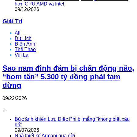
hơn CPU AMD và Intel
09/12/2026
Giải Trí
All
Du Lịch
Điện Ảnh
Thể Thao
Vui Lạ
Sao nam đình đám bị chấn động não,
“bom tấn” 5.300 tỷ đồng phải tạm
dừng
09/22/2026
…
Bức ảnh khiến Lưu Diệc Phi bị mắng “không biết xấu
hổ”
09/07/2026
Nhà thiết kế Armani qua đời