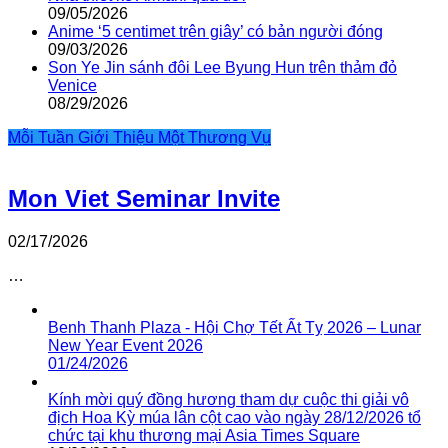
09/05/2026
Anime ‘5 centimet trên giây’ có bản người đóng
09/03/2026
Son Ye Jin sánh đôi Lee Byung Hun trên thảm đỏ
Venice
08/29/2026
Mỗi Tuần Giới Thiệu Một Thương Vụ
Mon Viet Seminar Invite
02/17/2026
…
Benh Thanh Plaza - Hội Chợ Tết Ất Tỵ 2026 – Lunar
New Year Event 2026
01/24/2026
Kính mời quý đồng hương tham dự cuộc thi giải vô
địch Hoa Kỳ múa lân cột cao vào ngày 28/12/2026 tổ
chức tại khu thương mại Asia Times Square