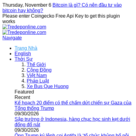
Thursday, November 6
Bitcoin là gì? Có nên đầu tư vào
bitcoin hay không?
Please enter Coingecko Free Api Key to get this plugin
works
Navigate
Trang Nhà
English
Thời Sự
Thế Giới
Cộng Đồng
Việt Nam
Pháp Luật
Xe Bus Que Huong
Featured
Recent
Kế hoạch 20 điểm có thể chấm dứt chiến sự Gaza của
Tổng thống Trump
09/30/2026
Sập trường ở Indonesia, hàng chục học sinh kẹt dưới
đống đổ nát
09/30/2026
Ông Trump ký lệnh coi Antifa là ‘tổ chức khủng bố nội