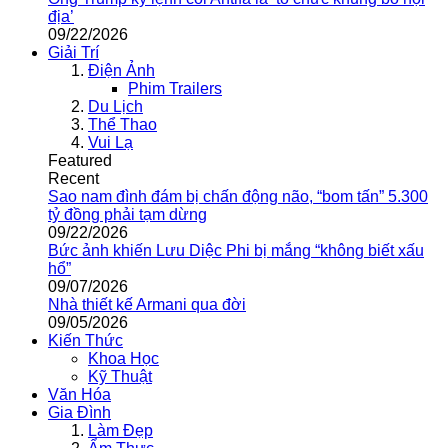
địa’
09/22/2026
Giải Trí
Điện Ảnh
Phim Trailers
Du Lịch
Thể Thao
Vui Lạ
Featured
Recent
Sao nam đình đám bị chấn động não, “bom tấn” 5.300
tỷ đồng phải tạm dừng
09/22/2026
Bức ảnh khiến Lưu Diệc Phi bị mắng “không biết xấu
hổ”
09/07/2026
Nhà thiết kế Armani qua đời
09/05/2026
Kiến Thức
Khoa Học
Kỹ Thuật
Văn Hóa
Gia Đình
Làm Đẹp