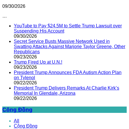
09/30/2026
…
YouTube to Pay $24.5M to Settle Trump Lawsuit over
Suspending His Account
09/30/2026
Secret Service Busts Massive Network Used in
Swatting Attacks Against Marjorie Taylor Greene, Other
Republicans
09/23/2026
Trump Fired Up at U.N.!
09/23/2026
President Trump Announces FDA Autism Action Plan
on Tylenol
09/22/2026
President Trump Delivers Remarks At Charlie Kirk’s
Memorial In Glendale, Arizona
09/22/2026
Cộng Đồng
All
Cộng Đồng