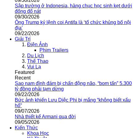
09/30/2026
Sập trường ở Indonesia, hàng chục học sinh kẹt dưới
đống đổ nát
09/30/2026
Ông Trump ký lệnh coi Antifa là ‘tổ chức khủng bố nội
địa’
09/22/2026
Giải Trí
Điện Ảnh
Phim Trailers
Du Lịch
Thể Thao
Vui Lạ
Featured
Recent
Sao nam đình đám bị chấn động não, “bom tấn” 5.300
tỷ đồng phải tạm dừng
09/22/2026
Bức ảnh khiến Lưu Diệc Phi bị mắng “không biết xấu
hổ”
09/07/2026
Nhà thiết kế Armani qua đời
09/05/2026
Kiến Thức
Khoa Học