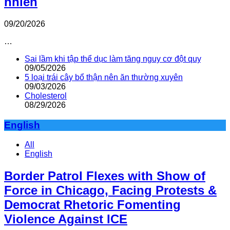
nhiên
09/20/2026
…
Sai lầm khi tập thể dục làm tăng nguy cơ đột quỵ
09/05/2026
5 loại trái cây bổ thận nên ăn thường xuyên
09/03/2026
Cholesterol
08/29/2026
English
All
English
Border Patrol Flexes with Show of
Force in Chicago, Facing Protests &
Democrat Rhetoric Fomenting
Violence Against ICE