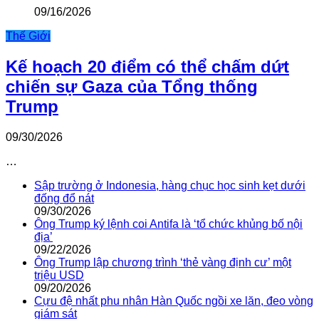
09/16/2026
Thế Giới
Kế hoạch 20 điểm có thể chấm dứt
chiến sự Gaza của Tổng thống
Trump
09/30/2026
…
Sập trường ở Indonesia, hàng chục học sinh kẹt dưới
đống đổ nát
09/30/2026
Ông Trump ký lệnh coi Antifa là ‘tổ chức khủng bố nội
địa’
09/22/2026
Ông Trump lập chương trình ‘thẻ vàng định cư’ một
triệu USD
09/20/2026
Cựu đệ nhất phu nhân Hàn Quốc ngồi xe lăn, đeo vòng
giám sát