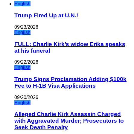
English
Trump Fired Up at U.N.!
09/23/2026
English
FULL: Charlie Kirk’s widow Erika speaks
at his funeral
09/22/2026
English
Trump Signs Proclamation Adding $100k
Fee to H-1B Visa Applications
09/20/2026
English
Alleged Charlie Kirk Assassin Charged
with Aggravated Murder; Prosecutors to
Seek Death Penalty