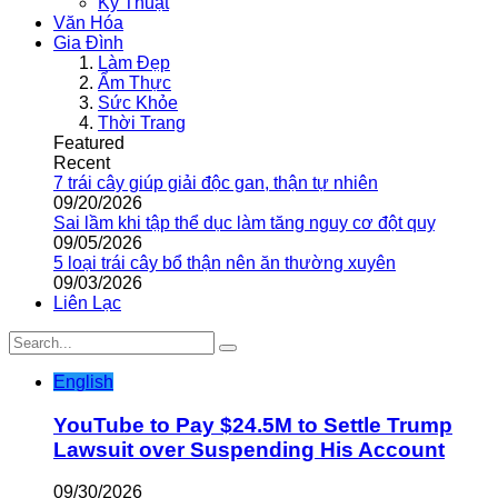
Kỹ Thuật
Văn Hóa
Gia Đình
Làm Đẹp
Ẩm Thực
Sức Khỏe
Thời Trang
Featured
Recent
7 trái cây giúp giải độc gan, thận tự nhiên
09/20/2026
Sai lầm khi tập thể dục làm tăng nguy cơ đột quỵ
09/05/2026
5 loại trái cây bổ thận nên ăn thường xuyên
09/03/2026
Liên Lạc
English
YouTube to Pay $24.5M to Settle Trump
Lawsuit over Suspending His Account
09/30/2026