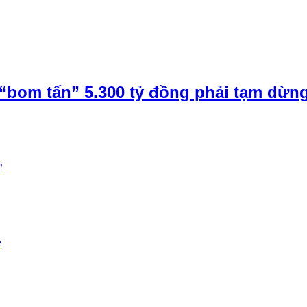
“bom tấn” 5.300 tỷ đồng phải tạm dừn
”
e