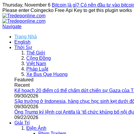
Thursday, November 6
Bitcoin là gì? Có nên đầu tư vào bitco
Please enter Coingecko Free Api Key to get this plugin works
Navigate
Trang Nhà
English
Thời Sự
Thế Giới
Cộng Đồng
Việt Nam
Pháp Luật
Xe Bus Que Huong
Featured
Recent
Kế hoạch 20 điểm có thể chấm dứt chiến sự Gaza của 
09/30/2026
Sập trường ở Indonesia, hàng chục học sinh kẹt dưới đ
09/30/2026
Ông Trump ký lệnh coi Antifa là ‘tổ chức khủng bố nội địa
09/22/2026
Giải Trí
Điện Ảnh
Phim Trailers