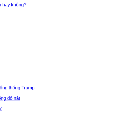
in hay không?
Tổng thống Trump
ống đổ nát
’