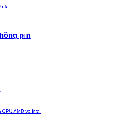
Kirk
phồng pin
c
n CPU AMD và Intel