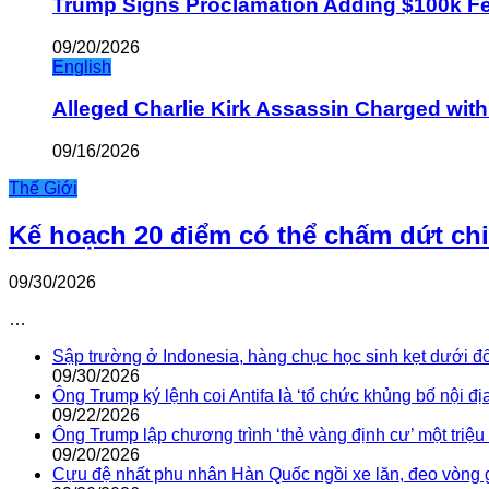
Trump Signs Proclamation Adding $100k Fee
09/20/2026
English
Alleged Charlie Kirk Assassin Charged wit
09/16/2026
Thế Giới
Kế hoạch 20 điểm có thể chấm dứt ch
09/30/2026
…
Sập trường ở Indonesia, hàng chục học sinh kẹt dưới đ
09/30/2026
Ông Trump ký lệnh coi Antifa là ‘tổ chức khủng bố nội địa
09/22/2026
Ông Trump lập chương trình ‘thẻ vàng định cư’ một triệ
09/20/2026
Cựu đệ nhất phu nhân Hàn Quốc ngồi xe lăn, đeo vòng 