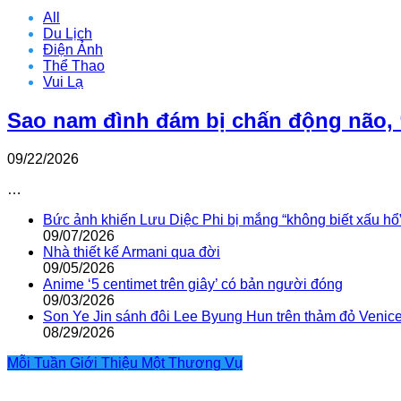
All
Du Lịch
Điện Ảnh
Thể Thao
Vui Lạ
Sao nam đình đám bị chấn động não, 
09/22/2026
…
Bức ảnh khiến Lưu Diệc Phi bị mắng “không biết xấu hổ
09/07/2026
Nhà thiết kế Armani qua đời
09/05/2026
Anime ‘5 centimet trên giây’ có bản người đóng
09/03/2026
Son Ye Jin sánh đôi Lee Byung Hun trên thảm đỏ Venic
08/29/2026
Mỗi Tuần Giới Thiệu Một Thương Vụ