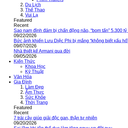
Du Lịch
Thể Thao
Vui Lạ
Featured
Recent
Sao nam đình đám bị chấn động não, “bom tấn” 5.300 tỷ
09/22/2026
Bức ảnh khiến Lưu Diệc Phi bị mắng “không biết xấu hổ
09/07/2026
Nhà thiết kế Armani qua đời
09/05/2026
Kiến Thức
Khoa Học
Kỹ Thuật
Văn Hóa
Gia Đình
Làm Đẹp
Ẩm Thực
Sức Khỏe
Thời Trang
Featured
Recent
7 trái cây giúp giải độc gan, thận tự nhiên
09/20/2026