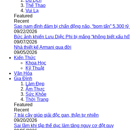
Du Lịch
Thể Thao
Vui Lạ
Featured
Recent
Sao nam đình đám bị chấn động não, “bom tấn” 5.300 tỷ
09/22/2026
Bức ảnh khiến Lưu Diệc Phi bị mắng “không biết xấu hổ
09/07/2026
Nhà thiết kế Armani qua đời
09/05/2026
Kiến Thức
Khoa Học
Kỹ Thuật
Văn Hóa
Gia Đình
Làm Đẹp
Ẩm Thực
Sức Khỏe
Thời Trang
Featured
Recent
7 trái cây giúp giải độc gan, thận tự nhiên
09/20/2026
Sai lầm khi tập thể dục làm tăng nguy cơ đột quỵ