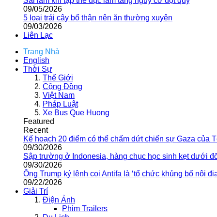
Sai lầm khi tập thể dục làm tăng nguy cơ đột quỵ
09/05/2026
5 loại trái cây bổ thận nên ăn thường xuyên
09/03/2026
Liên Lạc
Trang Nhà
English
Thời Sự
Thế Giới
Cộng Đồng
Việt Nam
Pháp Luật
Xe Bus Que Huong
Featured
Recent
Kế hoạch 20 điểm có thể chấm dứt chiến sự Gaza của 
09/30/2026
Sập trường ở Indonesia, hàng chục học sinh kẹt dưới đ
09/30/2026
Ông Trump ký lệnh coi Antifa là ‘tổ chức khủng bố nội địa
09/22/2026
Giải Trí
Điện Ảnh
Phim Trailers