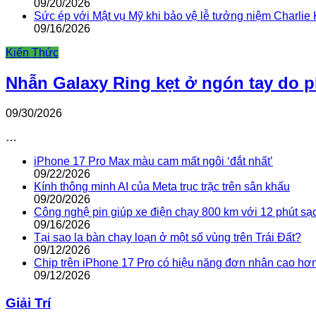
09/20/2026
Sức ép với Mật vụ Mỹ khi bảo vệ lễ tưởng niệm Charlie 
09/16/2026
Kiến Thức
Nhẫn Galaxy Ring kẹt ở ngón tay do 
09/30/2026
…
iPhone 17 Pro Max màu cam mất ngôi ‘đắt nhất’
09/22/2026
Kính thông minh AI của Meta trục trặc trên sân khấu
09/20/2026
Công nghệ pin giúp xe điện chạy 800 km với 12 phút sạ
09/16/2026
Tại sao la bàn chạy loạn ở một số vùng trên Trái Đất?
09/12/2026
Chip trên iPhone 17 Pro có hiệu năng đơn nhân cao hơ
09/12/2026
Giải Trí