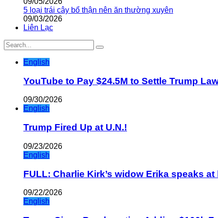
09/05/2026
5 loại trái cây bổ thận nên ăn thường xuyên
09/03/2026
Liên Lạc
English
YouTube to Pay $24.5M to Settle Trump La
09/30/2026
English
Trump Fired Up at U.N.!
09/23/2026
English
FULL: Charlie Kirk’s widow Erika speaks at 
09/22/2026
English