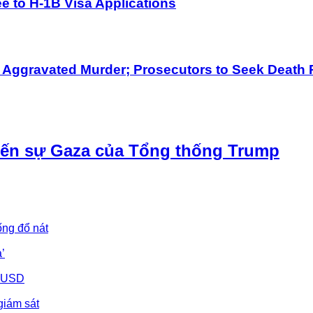
 to H-1B Visa Applications
h Aggravated Murder; Prosecutors to Seek Death 
iến sự Gaza của Tổng thống Trump
ống đổ nát
’
u USD
giám sát