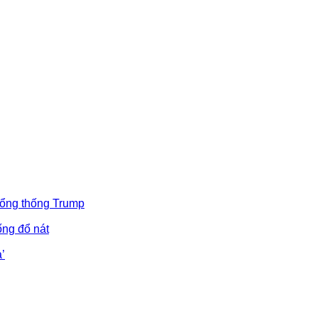
Tổng thống Trump
ống đổ nát
’