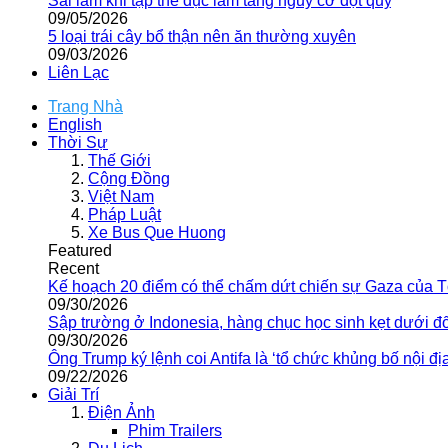
Sai lầm khi tập thể dục làm tăng nguy cơ đột quỵ
09/05/2026
5 loại trái cây bổ thận nên ăn thường xuyên
09/03/2026
Liên Lạc
Trang Nhà
English
Thời Sự
Thế Giới
Cộng Đồng
Việt Nam
Pháp Luật
Xe Bus Que Huong
Featured
Recent
Kế hoạch 20 điểm có thể chấm dứt chiến sự Gaza của 
09/30/2026
Sập trường ở Indonesia, hàng chục học sinh kẹt dưới đ
09/30/2026
Ông Trump ký lệnh coi Antifa là ‘tổ chức khủng bố nội địa
09/22/2026
Giải Trí
Điện Ảnh
Phim Trailers