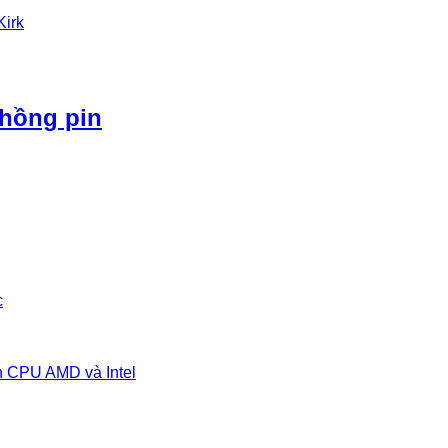
Kirk
phồng pin
c
n CPU AMD và Intel