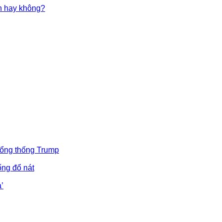
in hay không?
Tổng thống Trump
ống đổ nát
’