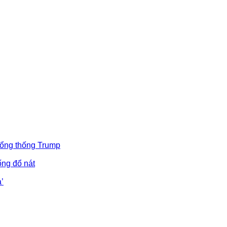
Tổng thống Trump
ống đổ nát
’