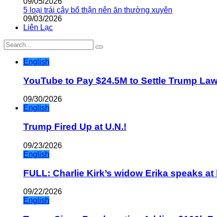
09/05/2026
5 loại trái cây bổ thận nên ăn thường xuyên
09/03/2026
Liên Lạc
English
YouTube to Pay $24.5M to Settle Trump La
09/30/2026
English
Trump Fired Up at U.N.!
09/23/2026
English
FULL: Charlie Kirk’s widow Erika speaks at 
09/22/2026
English