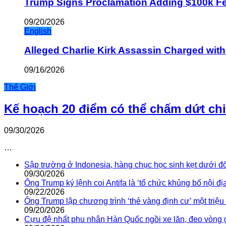
Trump Signs Proclamation Adding $100k Fee
09/20/2026
English
Alleged Charlie Kirk Assassin Charged wit
09/16/2026
Thế Giới
Kế hoạch 20 điểm có thể chấm dứt ch
09/30/2026
…
Sập trường ở Indonesia, hàng chục học sinh kẹt dưới đ
09/30/2026
Ông Trump ký lệnh coi Antifa là ‘tổ chức khủng bố nội địa
09/22/2026
Ông Trump lập chương trình ‘thẻ vàng định cư’ một triệ
09/20/2026
Cựu đệ nhất phu nhân Hàn Quốc ngồi xe lăn, đeo vòng 