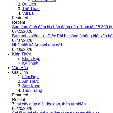
Du Lịch
Thể Thao
Vui Lạ
Featured
Recent
Sao nam đình đám bị chấn động não, “bom tấn” 5.300 tỷ
09/22/2026
Bức ảnh khiến Lưu Diệc Phi bị mắng “không biết xấu hổ
09/07/2026
Nhà thiết kế Armani qua đời
09/05/2026
Kiến Thức
Khoa Học
Kỹ Thuật
Văn Hóa
Gia Đình
Làm Đẹp
Ẩm Thực
Sức Khỏe
Thời Trang
Featured
Recent
7 trái cây giúp giải độc gan, thận tự nhiên
09/20/2026