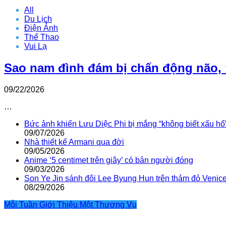
All
Du Lịch
Điện Ảnh
Thể Thao
Vui Lạ
Sao nam đình đám bị chấn động não, 
09/22/2026
…
Bức ảnh khiến Lưu Diệc Phi bị mắng “không biết xấu hổ
09/07/2026
Nhà thiết kế Armani qua đời
09/05/2026
Anime ‘5 centimet trên giây’ có bản người đóng
09/03/2026
Son Ye Jin sánh đôi Lee Byung Hun trên thảm đỏ Venic
08/29/2026
Mỗi Tuần Giới Thiệu Một Thương Vụ