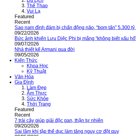
Du Lịch
Thể Thao
Vui Lạ
Featured
Recent
Sao nam đình đám bị chấn động não, “bom tấn” 5.300 tỷ
09/22/2026
Bức ảnh khiến Lưu Diệc Phi bị mắng “không biết xấu hổ
09/07/2026
Nhà thiết kế Armani qua đời
09/05/2026
Kiến Thức
Khoa Học
Kỹ Thuật
Văn Hóa
Gia Đình
Làm Đẹp
Ẩm Thực
Sức Khỏe
Thời Trang
Featured
Recent
7 trái cây giúp giải độc gan, thận tự nhiên
09/20/2026
Sai lầm khi tập thể dục làm tăng nguy cơ đột quỵ