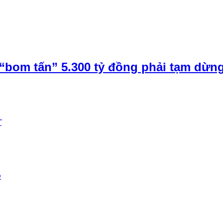
“bom tấn” 5.300 tỷ đồng phải tạm dừn
”
e