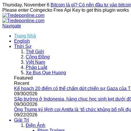
Thursday, November 6
Bitcoin là gì? Có nên đầu tư vào bitco
Please enter Coingecko Free Api Key to get this plugin works
Navigate
Trang Nhà
English
Thời Sự
Thế Giới
Cộng Đồng
Việt Nam
Pháp Luật
Xe Bus Que Huong
Featured
Recent
Kế hoạch 20 điểm có thể chấm dứt chiến sự Gaza của 
09/30/2026
Sập trường ở Indonesia, hàng chục học sinh kẹt dưới đ
09/30/2026
Ông Trump ký lệnh coi Antifa là ‘tổ chức khủng bố nội địa
09/22/2026
Giải Trí
Điện Ảnh
Phim Trailers