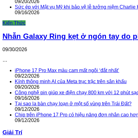
09/20/2026
Sức ép với Mật vụ Mỹ khi bảo vệ lễ tưởng niệm Charlie 
09/16/2026
Kiến Thức
Nhẫn Galaxy Ring kẹt ở ngón tay do 
09/30/2026
…
iPhone 17 Pro Max màu cam mất ngôi ‘đắt nhất’
09/22/2026
Kính thông minh AI của Meta trục trặc trên sân khấu
09/20/2026
Công nghệ pin giúp xe điện chạy 800 km với 12 phút sạ
09/16/2026
Tại sao la bàn chạy loạn ở một số vùng trên Trái Đất?
09/12/2026
Chip trên iPhone 17 Pro có hiệu năng đơn nhân cao hơ
09/12/2026
Giải Trí