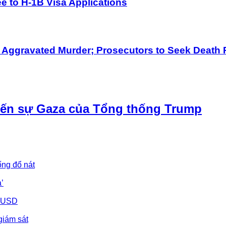
 to H-1B Visa Applications
h Aggravated Murder; Prosecutors to Seek Death 
iến sự Gaza của Tổng thống Trump
ống đổ nát
’
u USD
giám sát