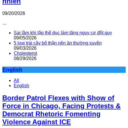
nhiên
09/20/2026
…
Sai lầm khi tập thể dục làm tăng nguy cơ đột quỵ
09/05/2026
5 loại trái cây bổ thận nên ăn thường xuyên
09/03/2026
Cholesterol
08/29/2026
English
All
English
Border Patrol Flexes with Show of
Force in Chicago, Facing Protests &
Democrat Rhetoric Fomenting
Violence Against ICE