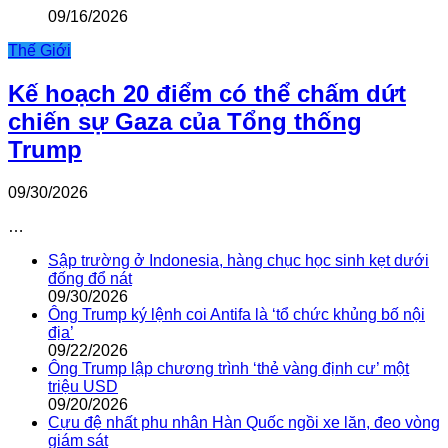
09/16/2026
Thế Giới
Kế hoạch 20 điểm có thể chấm dứt
chiến sự Gaza của Tổng thống
Trump
09/30/2026
…
Sập trường ở Indonesia, hàng chục học sinh kẹt dưới
đống đổ nát
09/30/2026
Ông Trump ký lệnh coi Antifa là ‘tổ chức khủng bố nội
địa’
09/22/2026
Ông Trump lập chương trình ‘thẻ vàng định cư’ một
triệu USD
09/20/2026
Cựu đệ nhất phu nhân Hàn Quốc ngồi xe lăn, đeo vòng
giám sát