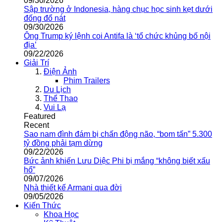
09/30/2026
Sập trường ở Indonesia, hàng chục học sinh kẹt dưới
đống đổ nát
09/30/2026
Ông Trump ký lệnh coi Antifa là ‘tổ chức khủng bố nội
địa’
09/22/2026
Giải Trí
Điện Ảnh
Phim Trailers
Du Lịch
Thể Thao
Vui Lạ
Featured
Recent
Sao nam đình đám bị chấn động não, “bom tấn” 5.300
tỷ đồng phải tạm dừng
09/22/2026
Bức ảnh khiến Lưu Diệc Phi bị mắng “không biết xấu
hổ”
09/07/2026
Nhà thiết kế Armani qua đời
09/05/2026
Kiến Thức
Khoa Học