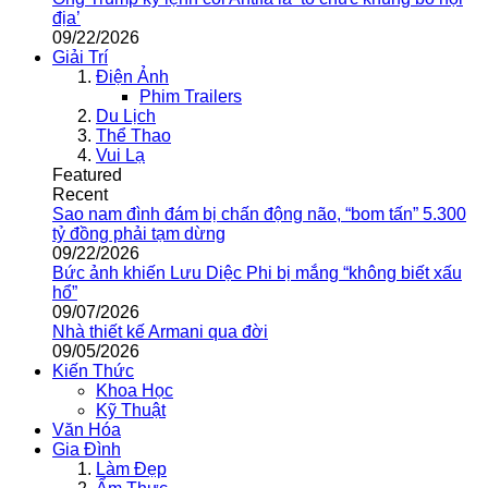
địa’
09/22/2026
Giải Trí
Điện Ảnh
Phim Trailers
Du Lịch
Thể Thao
Vui Lạ
Featured
Recent
Sao nam đình đám bị chấn động não, “bom tấn” 5.300
tỷ đồng phải tạm dừng
09/22/2026
Bức ảnh khiến Lưu Diệc Phi bị mắng “không biết xấu
hổ”
09/07/2026
Nhà thiết kế Armani qua đời
09/05/2026
Kiến Thức
Khoa Học
Kỹ Thuật
Văn Hóa
Gia Đình
Làm Đẹp