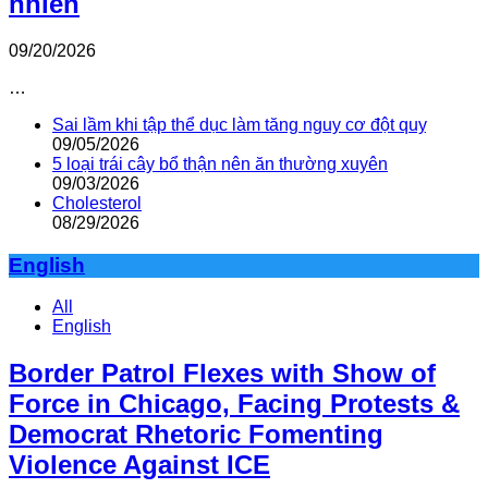
nhiên
09/20/2026
…
Sai lầm khi tập thể dục làm tăng nguy cơ đột quỵ
09/05/2026
5 loại trái cây bổ thận nên ăn thường xuyên
09/03/2026
Cholesterol
08/29/2026
English
All
English
Border Patrol Flexes with Show of
Force in Chicago, Facing Protests &
Democrat Rhetoric Fomenting
Violence Against ICE