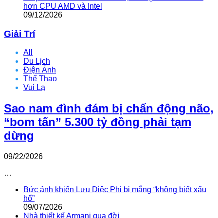
hơn CPU AMD và Intel
09/12/2026
Giải Trí
All
Du Lịch
Điện Ảnh
Thể Thao
Vui Lạ
Sao nam đình đám bị chấn động não,
“bom tấn” 5.300 tỷ đồng phải tạm
dừng
09/22/2026
…
Bức ảnh khiến Lưu Diệc Phi bị mắng “không biết xấu
hổ”
09/07/2026
Nhà thiết kế Armani qua đời