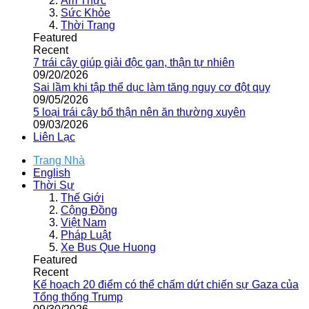
Ẩm Thực
Sức Khỏe
Thời Trang
Featured
Recent
7 trái cây giúp giải độc gan, thận tự nhiên
09/20/2026
Sai lầm khi tập thể dục làm tăng nguy cơ đột quỵ
09/05/2026
5 loại trái cây bổ thận nên ăn thường xuyên
09/03/2026
Liên Lạc
Trang Nhà
English
Thời Sự
Thế Giới
Cộng Đồng
Việt Nam
Pháp Luật
Xe Bus Que Huong
Featured
Recent
Kế hoạch 20 điểm có thể chấm dứt chiến sự Gaza của
Tổng thống Trump