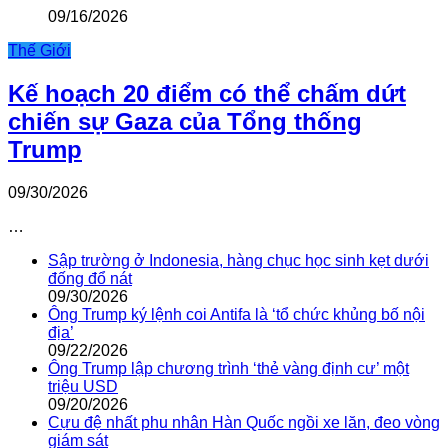
09/16/2026
Thế Giới
Kế hoạch 20 điểm có thể chấm dứt
chiến sự Gaza của Tổng thống
Trump
09/30/2026
…
Sập trường ở Indonesia, hàng chục học sinh kẹt dưới
đống đổ nát
09/30/2026
Ông Trump ký lệnh coi Antifa là ‘tổ chức khủng bố nội
địa’
09/22/2026
Ông Trump lập chương trình ‘thẻ vàng định cư’ một
triệu USD
09/20/2026
Cựu đệ nhất phu nhân Hàn Quốc ngồi xe lăn, đeo vòng
giám sát