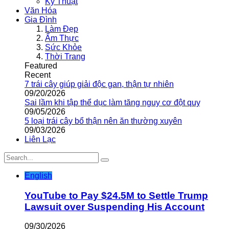
Kỹ Thuật
Văn Hóa
Gia Đình
Làm Đẹp
Ẩm Thực
Sức Khỏe
Thời Trang
Featured
Recent
7 trái cây giúp giải độc gan, thận tự nhiên
09/20/2026
Sai lầm khi tập thể dục làm tăng nguy cơ đột quỵ
09/05/2026
5 loại trái cây bổ thận nên ăn thường xuyên
09/03/2026
Liên Lạc
English
YouTube to Pay $24.5M to Settle Trump
Lawsuit over Suspending His Account
09/30/2026