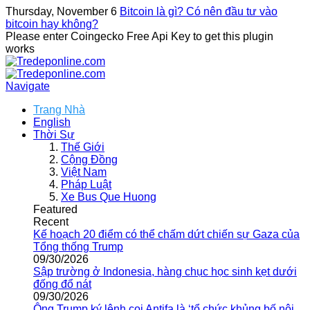
Thursday, November 6
Bitcoin là gì? Có nên đầu tư vào
bitcoin hay không?
Please enter Coingecko Free Api Key to get this plugin
works
Navigate
Trang Nhà
English
Thời Sự
Thế Giới
Cộng Đồng
Việt Nam
Pháp Luật
Xe Bus Que Huong
Featured
Recent
Kế hoạch 20 điểm có thể chấm dứt chiến sự Gaza của
Tổng thống Trump
09/30/2026
Sập trường ở Indonesia, hàng chục học sinh kẹt dưới
đống đổ nát
09/30/2026
Ông Trump ký lệnh coi Antifa là ‘tổ chức khủng bố nội