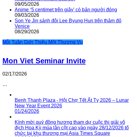
09/05/2026
Anime ‘5 centimet trên giây’ có bản người đóng
09/03/2026
Son Ye Jin sánh đôi Lee Byung Hun trên thảm đỏ
Venice
08/29/2026
Mỗi Tuần Giới Thiệu Một Thương Vụ
Mon Viet Seminar Invite
02/17/2026
…
Benh Thanh Plaza - Hội Chợ Tết Ất Tỵ 2026 – Lunar
New Year Event 2026
01/24/2026
Kính mời quý đồng hương tham dự cuộc thi giải vô
địch Hoa Kỳ múa lân cột cao vào ngày 28/12/2026 tổ
chức tại khu thương mại Asia Times Square