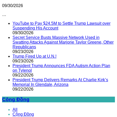
09/30/2026
…
YouTube to Pay $24.5M to Settle Trump Lawsuit over
Suspending His Account
09/30/2026
Secret Service Busts Massive Network Used in
Swatting Attacks Against Marjorie Taylor Greene, Other
Republicans
09/23/2026
Trump Fired Up at U.N.!
09/23/2026
President Trump Announces FDA Autism Action Plan
on Tylenol
09/22/2026
President Trump Delivers Remarks At Charlie Kirk’s
Memorial In Glendale, Arizona
09/22/2026
Cộng Đồng
All
Cộng Đồng