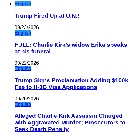
English
Trump Fired Up at U.N.!
09/23/2026
English
FULL: Charlie Kirk’s widow Erika speaks
at his funeral
09/22/2026
English
Trump Signs Proclamation Adding $100k
Fee to H-1B Visa Applications
09/20/2026
English
Alleged Charlie Kirk Assassin Charged
with Aggravated Murder; Prosecutors to
Seek Death Penalty