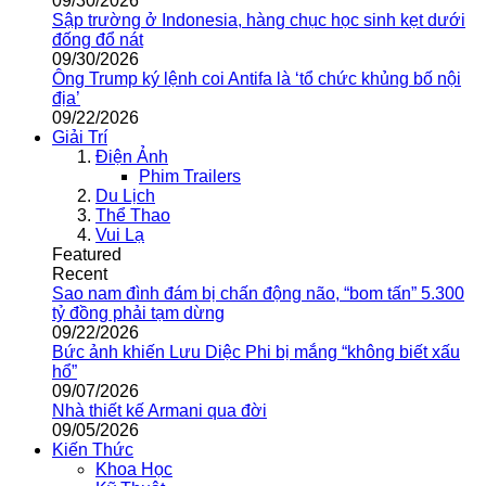
09/30/2026
Sập trường ở Indonesia, hàng chục học sinh kẹt dưới
đống đổ nát
09/30/2026
Ông Trump ký lệnh coi Antifa là ‘tổ chức khủng bố nội
địa’
09/22/2026
Giải Trí
Điện Ảnh
Phim Trailers
Du Lịch
Thể Thao
Vui Lạ
Featured
Recent
Sao nam đình đám bị chấn động não, “bom tấn” 5.300
tỷ đồng phải tạm dừng
09/22/2026
Bức ảnh khiến Lưu Diệc Phi bị mắng “không biết xấu
hổ”
09/07/2026
Nhà thiết kế Armani qua đời
09/05/2026
Kiến Thức
Khoa Học