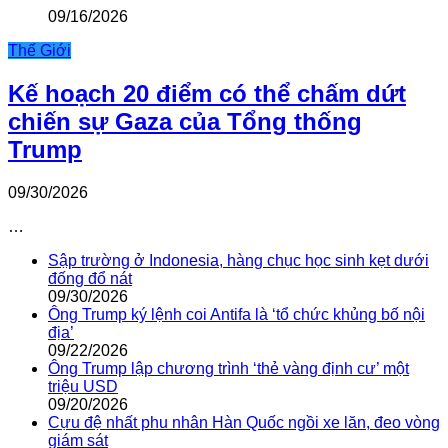
09/16/2026
Thế Giới
Kế hoạch 20 điểm có thể chấm dứt
chiến sự Gaza của Tổng thống
Trump
09/30/2026
…
Sập trường ở Indonesia, hàng chục học sinh kẹt dưới
đống đổ nát
09/30/2026
Ông Trump ký lệnh coi Antifa là ‘tổ chức khủng bố nội
địa’
09/22/2026
Ông Trump lập chương trình ‘thẻ vàng định cư’ một
triệu USD
09/20/2026
Cựu đệ nhất phu nhân Hàn Quốc ngồi xe lăn, đeo vòng
giám sát