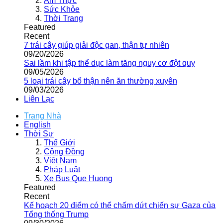
Ẩm Thực
Sức Khỏe
Thời Trang
Featured
Recent
7 trái cây giúp giải độc gan, thận tự nhiên
09/20/2026
Sai lầm khi tập thể dục làm tăng nguy cơ đột quỵ
09/05/2026
5 loại trái cây bổ thận nên ăn thường xuyên
09/03/2026
Liên Lạc
Trang Nhà
English
Thời Sự
Thế Giới
Cộng Đồng
Việt Nam
Pháp Luật
Xe Bus Que Huong
Featured
Recent
Kế hoạch 20 điểm có thể chấm dứt chiến sự Gaza của
Tổng thống Trump