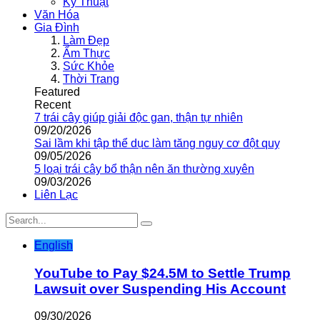
Kỹ Thuật
Văn Hóa
Gia Đình
Làm Đẹp
Ẩm Thực
Sức Khỏe
Thời Trang
Featured
Recent
7 trái cây giúp giải độc gan, thận tự nhiên
09/20/2026
Sai lầm khi tập thể dục làm tăng nguy cơ đột quỵ
09/05/2026
5 loại trái cây bổ thận nên ăn thường xuyên
09/03/2026
Liên Lạc
English
YouTube to Pay $24.5M to Settle Trump
Lawsuit over Suspending His Account
09/30/2026