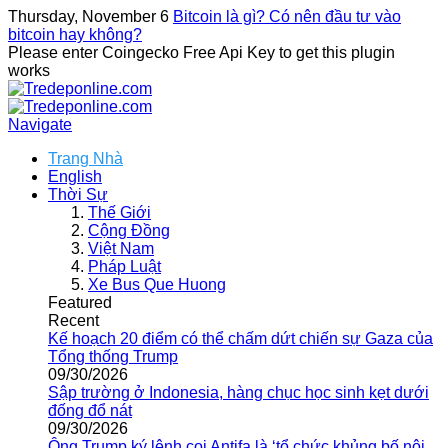
Thursday, November 6
Bitcoin là gì? Có nên đầu tư vào
bitcoin hay không?
Please enter Coingecko Free Api Key to get this plugin
works
Navigate
Trang Nhà
English
Thời Sự
Thế Giới
Cộng Đồng
Việt Nam
Pháp Luật
Xe Bus Que Huong
Featured
Recent
Kế hoạch 20 điểm có thể chấm dứt chiến sự Gaza của
Tổng thống Trump
09/30/2026
Sập trường ở Indonesia, hàng chục học sinh kẹt dưới
đống đổ nát
09/30/2026
Ông Trump ký lệnh coi Antifa là ‘tổ chức khủng bố nội