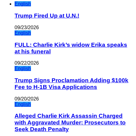
English
Trump Fired Up at U.N.!
09/23/2026
English
FULL: Charlie Kirk’s widow Erika speaks
at his funeral
09/22/2026
English
Trump Signs Proclamation Adding $100k
Fee to H-1B Visa Applications
09/20/2026
English
Alleged Charlie Kirk Assassin Charged
with Aggravated Murder; Prosecutors to
Seek Death Penalty