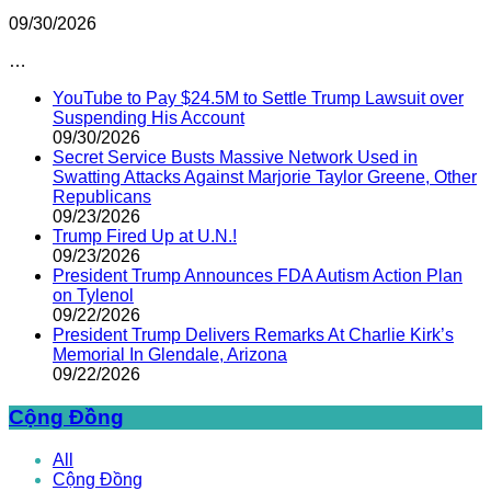
09/30/2026
…
YouTube to Pay $24.5M to Settle Trump Lawsuit over
Suspending His Account
09/30/2026
Secret Service Busts Massive Network Used in
Swatting Attacks Against Marjorie Taylor Greene, Other
Republicans
09/23/2026
Trump Fired Up at U.N.!
09/23/2026
President Trump Announces FDA Autism Action Plan
on Tylenol
09/22/2026
President Trump Delivers Remarks At Charlie Kirk’s
Memorial In Glendale, Arizona
09/22/2026
Cộng Đồng
All
Cộng Đồng