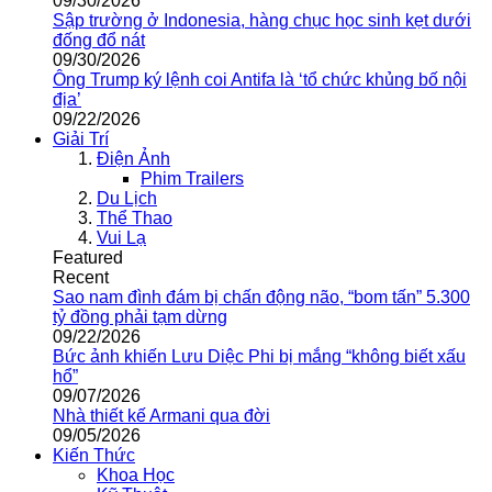
09/30/2026
Sập trường ở Indonesia, hàng chục học sinh kẹt dưới
đống đổ nát
09/30/2026
Ông Trump ký lệnh coi Antifa là ‘tổ chức khủng bố nội
địa’
09/22/2026
Giải Trí
Điện Ảnh
Phim Trailers
Du Lịch
Thể Thao
Vui Lạ
Featured
Recent
Sao nam đình đám bị chấn động não, “bom tấn” 5.300
tỷ đồng phải tạm dừng
09/22/2026
Bức ảnh khiến Lưu Diệc Phi bị mắng “không biết xấu
hổ”
09/07/2026
Nhà thiết kế Armani qua đời
09/05/2026
Kiến Thức
Khoa Học