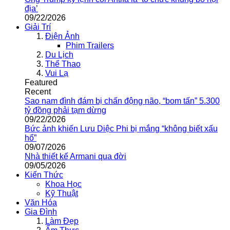
địa’
09/22/2026
Giải Trí
Điện Ảnh
Phim Trailers
Du Lịch
Thể Thao
Vui Lạ
Featured
Recent
Sao nam đình đám bị chấn động não, “bom tấn” 5.300
tỷ đồng phải tạm dừng
09/22/2026
Bức ảnh khiến Lưu Diệc Phi bị mắng “không biết xấu
hổ”
09/07/2026
Nhà thiết kế Armani qua đời
09/05/2026
Kiến Thức
Khoa Học
Kỹ Thuật
Văn Hóa
Gia Đình
Làm Đẹp