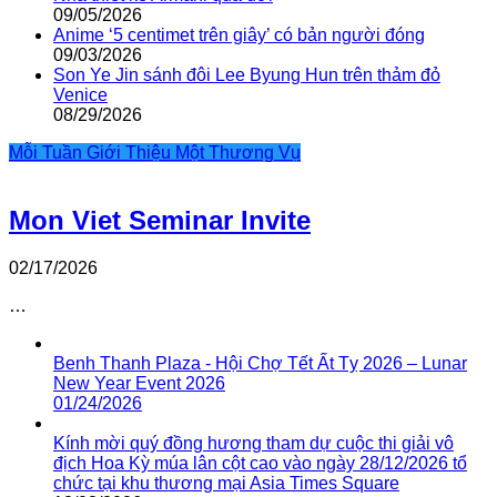
09/05/2026
Anime ‘5 centimet trên giây’ có bản người đóng
09/03/2026
Son Ye Jin sánh đôi Lee Byung Hun trên thảm đỏ
Venice
08/29/2026
Mỗi Tuần Giới Thiệu Một Thương Vụ
Mon Viet Seminar Invite
02/17/2026
…
Benh Thanh Plaza - Hội Chợ Tết Ất Tỵ 2026 – Lunar
New Year Event 2026
01/24/2026
Kính mời quý đồng hương tham dự cuộc thi giải vô
địch Hoa Kỳ múa lân cột cao vào ngày 28/12/2026 tổ
chức tại khu thương mại Asia Times Square