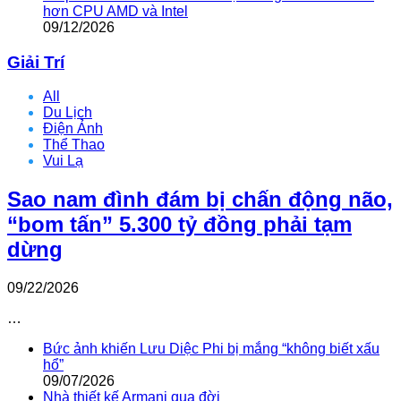
hơn CPU AMD và Intel
09/12/2026
Giải Trí
All
Du Lịch
Điện Ảnh
Thể Thao
Vui Lạ
Sao nam đình đám bị chấn động não,
“bom tấn” 5.300 tỷ đồng phải tạm
dừng
09/22/2026
…
Bức ảnh khiến Lưu Diệc Phi bị mắng “không biết xấu
hổ”
09/07/2026
Nhà thiết kế Armani qua đời