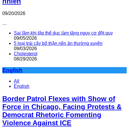
nhiên
09/20/2026
…
Sai lầm khi tập thể dục làm tăng nguy cơ đột quỵ
09/05/2026
5 loại trái cây bổ thận nên ăn thường xuyên
09/03/2026
Cholesterol
08/29/2026
English
All
English
Border Patrol Flexes with Show of
Force in Chicago, Facing Protests &
Democrat Rhetoric Fomenting
Violence Against ICE