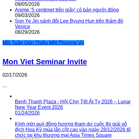
09/05/2026
Anime ‘5 centimet trên giây’ có bản người đóng
09/03/2026
Son Ye Jin sánh đôi Lee Byung Hun trên thảm đỏ
Venice
08/29/2026
Mỗi Tuần Giới Thiệu Một Thương Vụ
Mon Viet Seminar Invite
02/17/2026
…
Benh Thanh Plaza - Hội Chợ Tết Ất Tỵ 2026 – Lunar
New Year Event 2026
01/24/2026
Kính mời quý đồng hương tham dự cuộc thi giải vô
địch Hoa Kỳ múa lân cột cao vào ngày 28/12/2026 tổ
chức tại khu thương mại Asia Times Square