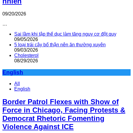
nhiên
09/20/2026
…
Sai lầm khi tập thể dục làm tăng nguy cơ đột quỵ
09/05/2026
5 loại trái cây bổ thận nên ăn thường xuyên
09/03/2026
Cholesterol
08/29/2026
English
All
English
Border Patrol Flexes with Show of
Force in Chicago, Facing Protests &
Democrat Rhetoric Fomenting
Violence Against ICE