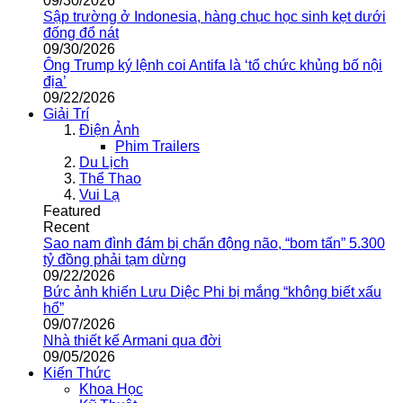
09/30/2026
Sập trường ở Indonesia, hàng chục học sinh kẹt dưới
đống đổ nát
09/30/2026
Ông Trump ký lệnh coi Antifa là ‘tổ chức khủng bố nội
địa’
09/22/2026
Giải Trí
Điện Ảnh
Phim Trailers
Du Lịch
Thể Thao
Vui Lạ
Featured
Recent
Sao nam đình đám bị chấn động não, “bom tấn” 5.300
tỷ đồng phải tạm dừng
09/22/2026
Bức ảnh khiến Lưu Diệc Phi bị mắng “không biết xấu
hổ”
09/07/2026
Nhà thiết kế Armani qua đời
09/05/2026
Kiến Thức
Khoa Học