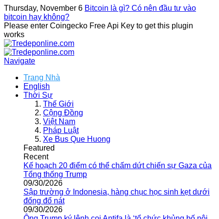
Thursday, November 6
Bitcoin là gì? Có nên đầu tư vào
bitcoin hay không?
Please enter Coingecko Free Api Key to get this plugin
works
Navigate
Trang Nhà
English
Thời Sự
Thế Giới
Cộng Đồng
Việt Nam
Pháp Luật
Xe Bus Que Huong
Featured
Recent
Kế hoạch 20 điểm có thể chấm dứt chiến sự Gaza của
Tổng thống Trump
09/30/2026
Sập trường ở Indonesia, hàng chục học sinh kẹt dưới
đống đổ nát
09/30/2026
Ông Trump ký lệnh coi Antifa là ‘tổ chức khủng bố nội