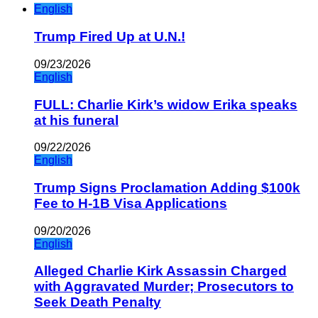
English
Trump Fired Up at U.N.!
09/23/2026
English
FULL: Charlie Kirk’s widow Erika speaks
at his funeral
09/22/2026
English
Trump Signs Proclamation Adding $100k
Fee to H-1B Visa Applications
09/20/2026
English
Alleged Charlie Kirk Assassin Charged
with Aggravated Murder; Prosecutors to
Seek Death Penalty