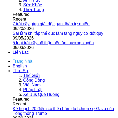
Ẩm Thực
Sức Khỏe
Thời Trang
Featured
Recent
7 trái cây giúp giải độc gan, thận tự nhiên
09/20/2026
Sai lầm khi tập thể dục làm tăng nguy cơ đột quỵ
09/05/2026
5 loại trái cây bổ thận nên ăn thường xuyên
09/03/2026
Liên Lạc
Trang Nhà
English
Thời Sự
Thế Giới
Cộng Đồng
Việt Nam
Pháp Luật
Xe Bus Que Huong
Featured
Recent
Kế hoạch 20 điểm có thể chấm dứt chiến sự Gaza của
Tổng thống Trump