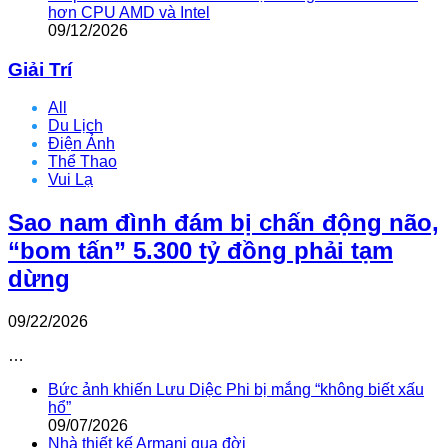
hơn CPU AMD và Intel
09/12/2026
Giải Trí
All
Du Lịch
Điện Ảnh
Thể Thao
Vui Lạ
Sao nam đình đám bị chấn động não,
“bom tấn” 5.300 tỷ đồng phải tạm
dừng
09/22/2026
…
Bức ảnh khiến Lưu Diệc Phi bị mắng “không biết xấu
hổ”
09/07/2026
Nhà thiết kế Armani qua đời