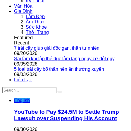
Kỹ Thuật
Văn Hóa
Gia Đình
Làm Đẹp
Ẩm Thực
Sức Khỏe
Thời Trang
Featured
Recent
7 trái cây giúp giải độc gan, thận tự nhiên
09/20/2026
Sai lầm khi tập thể dục làm tăng nguy cơ đột quỵ
09/05/2026
5 loại trái cây bổ thận nên ăn thường xuyên
09/03/2026
Liên Lạc
English
YouTube to Pay $24.5M to Settle Trump
Lawsuit over Suspending His Account
09/30/2026