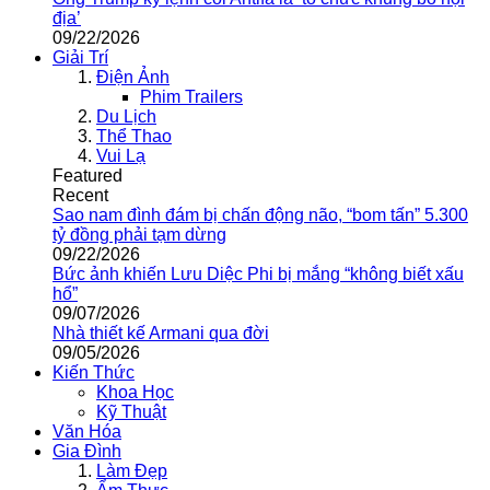
địa’
09/22/2026
Giải Trí
Điện Ảnh
Phim Trailers
Du Lịch
Thể Thao
Vui Lạ
Featured
Recent
Sao nam đình đám bị chấn động não, “bom tấn” 5.300
tỷ đồng phải tạm dừng
09/22/2026
Bức ảnh khiến Lưu Diệc Phi bị mắng “không biết xấu
hổ”
09/07/2026
Nhà thiết kế Armani qua đời
09/05/2026
Kiến Thức
Khoa Học
Kỹ Thuật
Văn Hóa
Gia Đình
Làm Đẹp