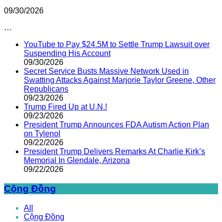
09/30/2026
…
YouTube to Pay $24.5M to Settle Trump Lawsuit over
Suspending His Account
09/30/2026
Secret Service Busts Massive Network Used in
Swatting Attacks Against Marjorie Taylor Greene, Other
Republicans
09/23/2026
Trump Fired Up at U.N.!
09/23/2026
President Trump Announces FDA Autism Action Plan
on Tylenol
09/22/2026
President Trump Delivers Remarks At Charlie Kirk’s
Memorial In Glendale, Arizona
09/22/2026
Cộng Đồng
All
Cộng Đồng