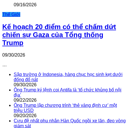
09/16/2026
Thế Giới
Kế hoạch 20 điểm có thể chấm dứt
chiến sự Gaza của Tổng thống
Trump
09/30/2026
…
Sập trường ở Indonesia, hàng chục học sinh kẹt dưới
đống đổ nát
09/30/2026
Ông Trump ký lệnh coi Antifa là ‘tổ chức khủng bố nội
địa’
09/22/2026
Ông Trump lập chương trình ‘thẻ vàng định cư’ một
triệu USD
09/20/2026
Cựu đệ nhất phu nhân Hàn Quốc ngồi xe lăn, đeo vòng
giám sát