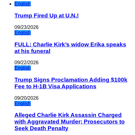
English
Trump Fired Up at U.N.!
09/23/2026
English
FULL: Charlie Kirk’s widow Erika speaks
at his funeral
09/22/2026
English
Trump Signs Proclamation Adding $100k
Fee to H-1B Visa Applications
09/20/2026
English
Alleged Charlie Kirk Assassin Charged
with Aggravated Murder; Prosecutors to
Seek Death Penalty