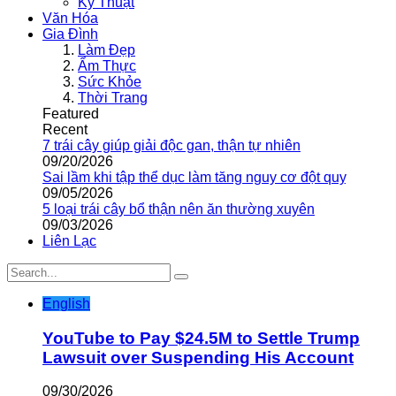
Kỹ Thuật
Văn Hóa
Gia Đình
Làm Đẹp
Ẩm Thực
Sức Khỏe
Thời Trang
Featured
Recent
7 trái cây giúp giải độc gan, thận tự nhiên
09/20/2026
Sai lầm khi tập thể dục làm tăng nguy cơ đột quỵ
09/05/2026
5 loại trái cây bổ thận nên ăn thường xuyên
09/03/2026
Liên Lạc
English
YouTube to Pay $24.5M to Settle Trump
Lawsuit over Suspending His Account
09/30/2026