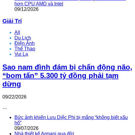
hơn CPU AMD và Intel
09/12/2026
Giải Trí
All
Du Lịch
Điện Ảnh
Thể Thao
Vui Lạ
Sao nam đình đám bị chấn động não,
“bom tấn” 5.300 tỷ đồng phải tạm
dừng
09/22/2026
…
Bức ảnh khiến Lưu Diệc Phi bị mắng “không biết xấu
hổ”
09/07/2026
Nhà thiết kế Armani qua đời