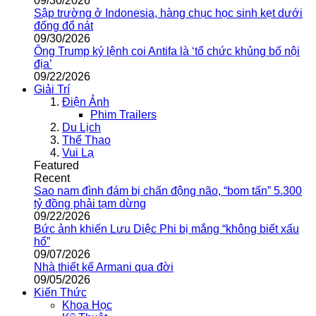
09/30/2026
Sập trường ở Indonesia, hàng chục học sinh kẹt dưới
đống đổ nát
09/30/2026
Ông Trump ký lệnh coi Antifa là ‘tổ chức khủng bố nội
địa’
09/22/2026
Giải Trí
Điện Ảnh
Phim Trailers
Du Lịch
Thể Thao
Vui Lạ
Featured
Recent
Sao nam đình đám bị chấn động não, “bom tấn” 5.300
tỷ đồng phải tạm dừng
09/22/2026
Bức ảnh khiến Lưu Diệc Phi bị mắng “không biết xấu
hổ”
09/07/2026
Nhà thiết kế Armani qua đời
09/05/2026
Kiến Thức
Khoa Học