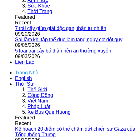
Ẩm Thực
Sức Khỏe
Thời Trang
Featured
Recent
7 trái cây giúp giải độc gan, thận tự nhiên
09/20/2026
Sai lầm khi tập thể dục làm tăng nguy cơ đột quỵ
09/05/2026
5 loại trái cây bổ thận nên ăn thường xuyên
09/03/2026
Liên Lạc
Trang Nhà
English
Thời Sự
Thế Giới
Cộng Đồng
Việt Nam
Pháp Luật
Xe Bus Que Huong
Featured
Recent
Kế hoạch 20 điểm có thể chấm dứt chiến sự Gaza của
Tổng thống Trump