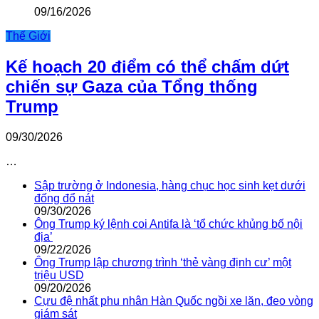
09/16/2026
Thế Giới
Kế hoạch 20 điểm có thể chấm dứt
chiến sự Gaza của Tổng thống
Trump
09/30/2026
…
Sập trường ở Indonesia, hàng chục học sinh kẹt dưới
đống đổ nát
09/30/2026
Ông Trump ký lệnh coi Antifa là ‘tổ chức khủng bố nội
địa’
09/22/2026
Ông Trump lập chương trình ‘thẻ vàng định cư’ một
triệu USD
09/20/2026
Cựu đệ nhất phu nhân Hàn Quốc ngồi xe lăn, đeo vòng
giám sát