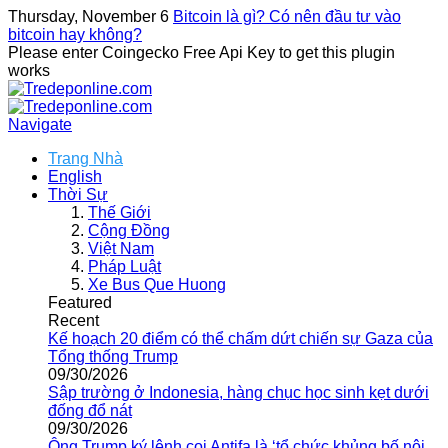
Thursday, November 6
Bitcoin là gì? Có nên đầu tư vào
bitcoin hay không?
Please enter Coingecko Free Api Key to get this plugin
works
Navigate
Trang Nhà
English
Thời Sự
Thế Giới
Cộng Đồng
Việt Nam
Pháp Luật
Xe Bus Que Huong
Featured
Recent
Kế hoạch 20 điểm có thể chấm dứt chiến sự Gaza của
Tổng thống Trump
09/30/2026
Sập trường ở Indonesia, hàng chục học sinh kẹt dưới
đống đổ nát
09/30/2026
Ông Trump ký lệnh coi Antifa là ‘tổ chức khủng bố nội