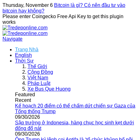
Thursday, November 6
Bitcoin là gì? Có nên đầu tư vào
bitcoin hay không?
Please enter Coingecko Free Api Key to get this plugin
works
Navigate
Trang Nhà
English
Thời Sự
Thế Giới
Cộng Đồng
Việt Nam
Pháp Luật
Xe Bus Que Huong
Featured
Recent
Kế hoạch 20 điểm có thể chấm dứt chiến sự Gaza của
Tổng thống Trump
09/30/2026
Sập trường ở Indonesia, hàng chục học sinh kẹt dưới
đống đổ nát
09/30/2026
Ông Trump ký lệnh coi Antifa là ‘tổ chức khủng bố nội