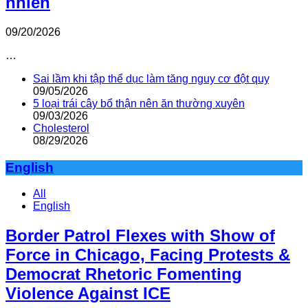
nhiên
09/20/2026
…
Sai lầm khi tập thể dục làm tăng nguy cơ đột quỵ
09/05/2026
5 loại trái cây bổ thận nên ăn thường xuyên
09/03/2026
Cholesterol
08/29/2026
English
All
English
Border Patrol Flexes with Show of
Force in Chicago, Facing Protests &
Democrat Rhetoric Fomenting
Violence Against ICE