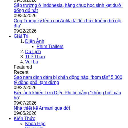
09/30/2026
Sập trường ở Indonesia, hàng chục học sinh kẹt dưới
đống đổ nát
09/30/2026
Ông Trump ký lệnh coi Antifa là ‘tổ chức khủng bố nội
địa’
09/22/2026
Giải Trí
Điện Ảnh
Phim Trailers
Du Lịch
Thể Thao
Vui Lạ
Featured
Recent
Sao nam đình đám bị chấn động não, “bom tấn” 5.300
tỷ đồng phải tạm dừng
09/22/2026
Bức ảnh khiến Lưu Diệc Phi bị mắng “không biết xấu
hổ”
09/07/2026
Nhà thiết kế Armani qua đời
09/05/2026
Kiến Thức
Khoa Học