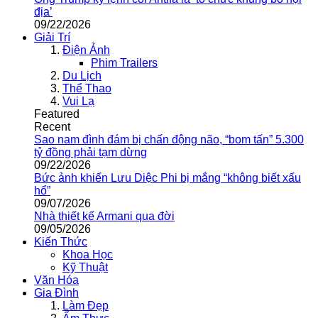
địa’
09/22/2026
Giải Trí
Điện Ảnh
Phim Trailers
Du Lịch
Thể Thao
Vui Lạ
Featured
Recent
Sao nam đình đám bị chấn động não, “bom tấn” 5.300
tỷ đồng phải tạm dừng
09/22/2026
Bức ảnh khiến Lưu Diệc Phi bị mắng “không biết xấu
hổ”
09/07/2026
Nhà thiết kế Armani qua đời
09/05/2026
Kiến Thức
Khoa Học
Kỹ Thuật
Văn Hóa
Gia Đình
Làm Đẹp