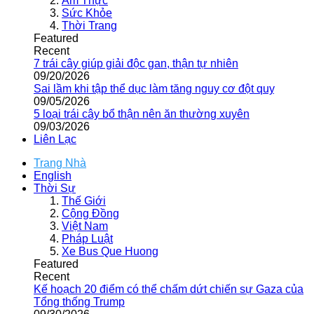
Ẩm Thực
Sức Khỏe
Thời Trang
Featured
Recent
7 trái cây giúp giải độc gan, thận tự nhiên
09/20/2026
Sai lầm khi tập thể dục làm tăng nguy cơ đột quỵ
09/05/2026
5 loại trái cây bổ thận nên ăn thường xuyên
09/03/2026
Liên Lạc
Trang Nhà
English
Thời Sự
Thế Giới
Cộng Đồng
Việt Nam
Pháp Luật
Xe Bus Que Huong
Featured
Recent
Kế hoạch 20 điểm có thể chấm dứt chiến sự Gaza của
Tổng thống Trump