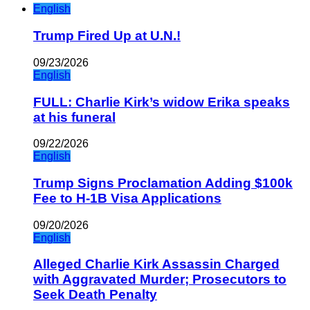
English
Trump Fired Up at U.N.!
09/23/2026
English
FULL: Charlie Kirk’s widow Erika speaks
at his funeral
09/22/2026
English
Trump Signs Proclamation Adding $100k
Fee to H-1B Visa Applications
09/20/2026
English
Alleged Charlie Kirk Assassin Charged
with Aggravated Murder; Prosecutors to
Seek Death Penalty