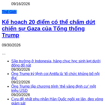
09/16/2026
Thế Giới
Kế hoạch 20 điểm có thể chấm dứt
chiến sự Gaza của Tổng thống
Trump
09/30/2026
…
Sập trường ở Indonesia, hàng chục học sinh kẹt dưới
đống đổ nát
09/30/2026
Ông Trump ký lệnh coi Antifa là ‘tổ chức khủng bố nội
địa’
09/22/2026
Ông Trump lập chương trình ‘thẻ vàng định cư’ một
triệu USD
09/20/2026
Cựu đệ nhất phu nhân Hàn Quốc ngồi xe lăn, đeo vòng
giám sát