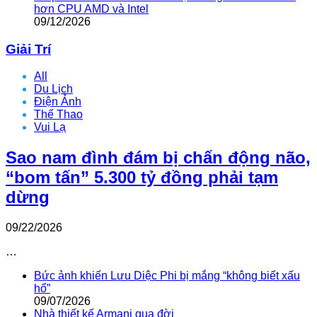
hơn CPU AMD và Intel
09/12/2026
Giải Trí
All
Du Lịch
Điện Ảnh
Thể Thao
Vui Lạ
Sao nam đình đám bị chấn động não,
“bom tấn” 5.300 tỷ đồng phải tạm
dừng
09/22/2026
…
Bức ảnh khiến Lưu Diệc Phi bị mắng “không biết xấu
hổ”
09/07/2026
Nhà thiết kế Armani qua đời