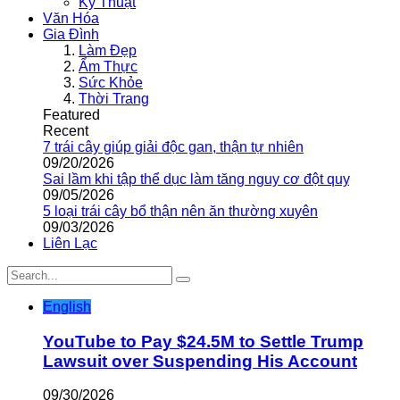
Kỹ Thuật
Văn Hóa
Gia Đình
Làm Đẹp
Ẩm Thực
Sức Khỏe
Thời Trang
Featured
Recent
7 trái cây giúp giải độc gan, thận tự nhiên
09/20/2026
Sai lầm khi tập thể dục làm tăng nguy cơ đột quỵ
09/05/2026
5 loại trái cây bổ thận nên ăn thường xuyên
09/03/2026
Liên Lạc
English
YouTube to Pay $24.5M to Settle Trump
Lawsuit over Suspending His Account
09/30/2026