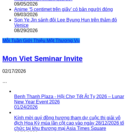
09/05/2026
Anime ‘5 centimet trên giây’ có bản người đóng
09/03/2026
Son Ye Jin sánh đôi Lee Byung Hun trên thảm đỏ
Venice
08/29/2026
Mỗi Tuần Giới Thiệu Một Thương Vụ
Mon Viet Seminar Invite
02/17/2026
…
Benh Thanh Plaza - Hội Chợ Tết Ất Tỵ 2026 – Lunar
New Year Event 2026
01/24/2026
Kính mời quý đồng hương tham dự cuộc thi giải vô
địch Hoa Kỳ múa lân cột cao vào ngày 28/12/2026 tổ
chức tại khu thương mại Asia Times Square