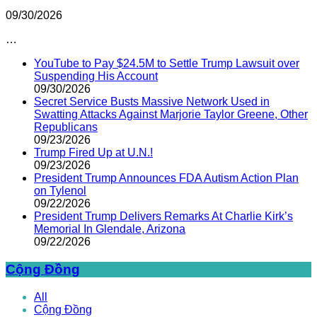
09/30/2026
…
YouTube to Pay $24.5M to Settle Trump Lawsuit over
Suspending His Account
09/30/2026
Secret Service Busts Massive Network Used in
Swatting Attacks Against Marjorie Taylor Greene, Other
Republicans
09/23/2026
Trump Fired Up at U.N.!
09/23/2026
President Trump Announces FDA Autism Action Plan
on Tylenol
09/22/2026
President Trump Delivers Remarks At Charlie Kirk’s
Memorial In Glendale, Arizona
09/22/2026
Cộng Đồng
All
Cộng Đồng