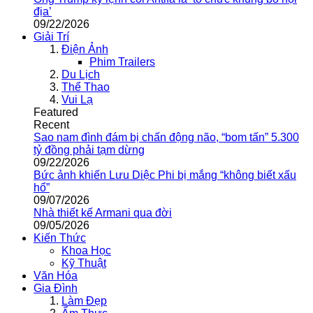
địa’
09/22/2026
Giải Trí
Điện Ảnh
Phim Trailers
Du Lịch
Thể Thao
Vui Lạ
Featured
Recent
Sao nam đình đám bị chấn động não, “bom tấn” 5.300
tỷ đồng phải tạm dừng
09/22/2026
Bức ảnh khiến Lưu Diệc Phi bị mắng “không biết xấu
hổ”
09/07/2026
Nhà thiết kế Armani qua đời
09/05/2026
Kiến Thức
Khoa Học
Kỹ Thuật
Văn Hóa
Gia Đình
Làm Đẹp