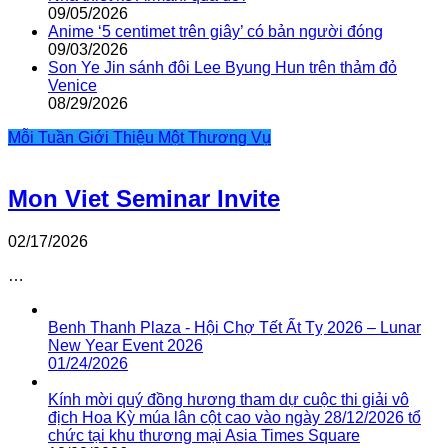
09/05/2026
Anime ‘5 centimet trên giây’ có bản người đóng
09/03/2026
Son Ye Jin sánh đôi Lee Byung Hun trên thảm đỏ
Venice
08/29/2026
Mỗi Tuần Giới Thiệu Một Thương Vụ
Mon Viet Seminar Invite
02/17/2026
…
Benh Thanh Plaza - Hội Chợ Tết Ất Tỵ 2026 – Lunar
New Year Event 2026
01/24/2026
Kính mời quý đồng hương tham dự cuộc thi giải vô
địch Hoa Kỳ múa lân cột cao vào ngày 28/12/2026 tổ
chức tại khu thương mại Asia Times Square