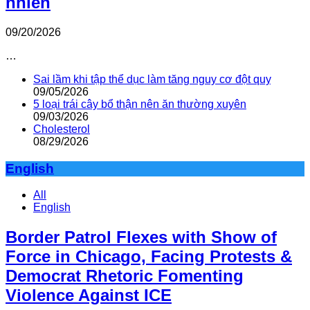
nhiên
09/20/2026
…
Sai lầm khi tập thể dục làm tăng nguy cơ đột quỵ
09/05/2026
5 loại trái cây bổ thận nên ăn thường xuyên
09/03/2026
Cholesterol
08/29/2026
English
All
English
Border Patrol Flexes with Show of
Force in Chicago, Facing Protests &
Democrat Rhetoric Fomenting
Violence Against ICE