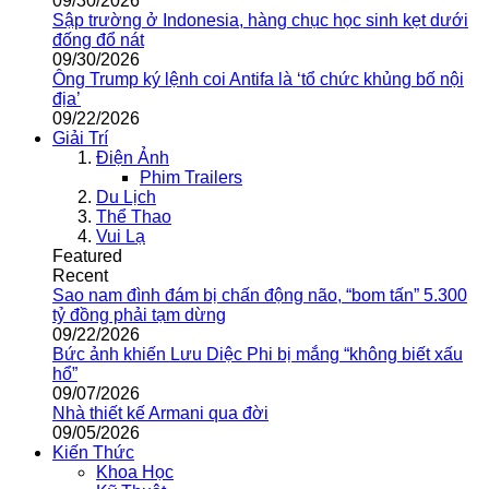
09/30/2026
Sập trường ở Indonesia, hàng chục học sinh kẹt dưới
đống đổ nát
09/30/2026
Ông Trump ký lệnh coi Antifa là ‘tổ chức khủng bố nội
địa’
09/22/2026
Giải Trí
Điện Ảnh
Phim Trailers
Du Lịch
Thể Thao
Vui Lạ
Featured
Recent
Sao nam đình đám bị chấn động não, “bom tấn” 5.300
tỷ đồng phải tạm dừng
09/22/2026
Bức ảnh khiến Lưu Diệc Phi bị mắng “không biết xấu
hổ”
09/07/2026
Nhà thiết kế Armani qua đời
09/05/2026
Kiến Thức
Khoa Học