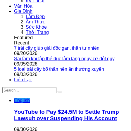
Kỹ Thuật
Văn Hóa
Gia Đình
Làm Đẹp
Ẩm Thực
Sức Khỏe
Thời Trang
Featured
Recent
7 trái cây giúp giải độc gan, thận tự nhiên
09/20/2026
Sai lầm khi tập thể dục làm tăng nguy cơ đột quỵ
09/05/2026
5 loại trái cây bổ thận nên ăn thường xuyên
09/03/2026
Liên Lạc
English
YouTube to Pay $24.5M to Settle Trump
Lawsuit over Suspending His Account
09/30/2026