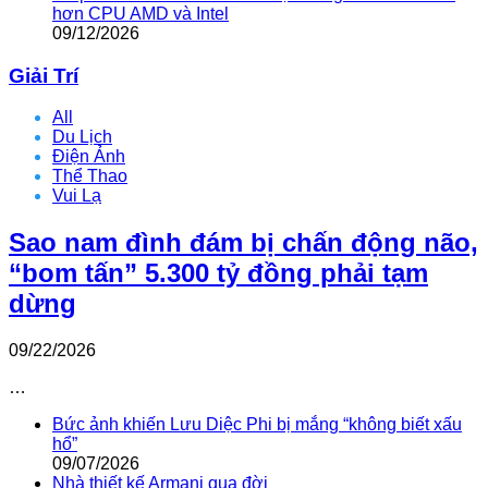
hơn CPU AMD và Intel
09/12/2026
Giải Trí
All
Du Lịch
Điện Ảnh
Thể Thao
Vui Lạ
Sao nam đình đám bị chấn động não,
“bom tấn” 5.300 tỷ đồng phải tạm
dừng
09/22/2026
…
Bức ảnh khiến Lưu Diệc Phi bị mắng “không biết xấu
hổ”
09/07/2026
Nhà thiết kế Armani qua đời