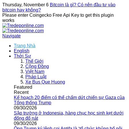
Thursday, November 6
Bitcoin là gì? Có nên đầu tư vào
bitcoin hay không?
Please enter Coingecko Free Api Key to get this plugin
works
Navigate
Trang Nhà
English
Thời Sự
Thế Giới
Cộng Đồng
Việt Nam
Pháp Luật
Xe Bus Que Huong
Featured
Recent
Kế hoạch 20 điểm có thể chấm dứt chiến sự Gaza của
Tổng thống Trump
09/30/2026
Sập trường ở Indonesia, hàng chục học sinh kẹt dưới
đống đổ nát
09/30/2026
Ông Trump ký lệnh coi Antifa là ‘tổ chức khủng bố nội