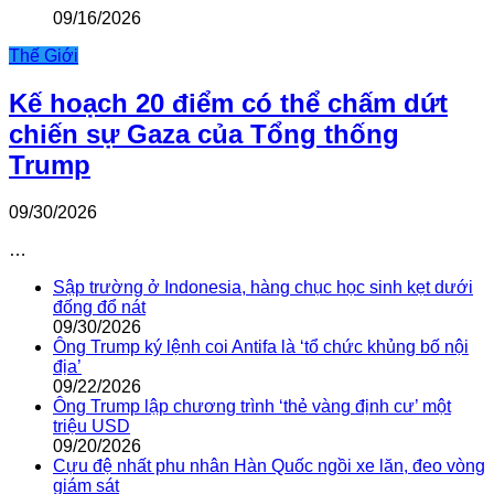
09/16/2026
Thế Giới
Kế hoạch 20 điểm có thể chấm dứt
chiến sự Gaza của Tổng thống
Trump
09/30/2026
…
Sập trường ở Indonesia, hàng chục học sinh kẹt dưới
đống đổ nát
09/30/2026
Ông Trump ký lệnh coi Antifa là ‘tổ chức khủng bố nội
địa’
09/22/2026
Ông Trump lập chương trình ‘thẻ vàng định cư’ một
triệu USD
09/20/2026
Cựu đệ nhất phu nhân Hàn Quốc ngồi xe lăn, đeo vòng
giám sát