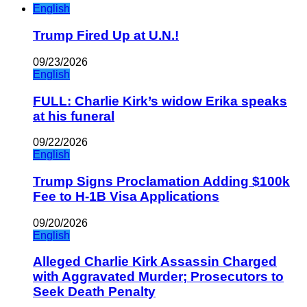
English
Trump Fired Up at U.N.!
09/23/2026
English
FULL: Charlie Kirk’s widow Erika speaks
at his funeral
09/22/2026
English
Trump Signs Proclamation Adding $100k
Fee to H-1B Visa Applications
09/20/2026
English
Alleged Charlie Kirk Assassin Charged
with Aggravated Murder; Prosecutors to
Seek Death Penalty