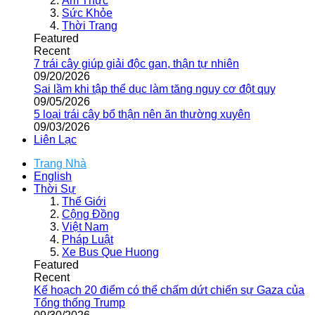
Ẩm Thực
Sức Khỏe
Thời Trang
Featured
Recent
7 trái cây giúp giải độc gan, thận tự nhiên
09/20/2026
Sai lầm khi tập thể dục làm tăng nguy cơ đột quỵ
09/05/2026
5 loại trái cây bổ thận nên ăn thường xuyên
09/03/2026
Liên Lạc
Trang Nhà
English
Thời Sự
Thế Giới
Cộng Đồng
Việt Nam
Pháp Luật
Xe Bus Que Huong
Featured
Recent
Kế hoạch 20 điểm có thể chấm dứt chiến sự Gaza của
Tổng thống Trump