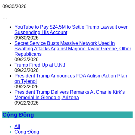
09/30/2026
…
YouTube to Pay $24.5M to Settle Trump Lawsuit over
Suspending His Account
09/30/2026
Secret Service Busts Massive Network Used in
Swatting Attacks Against Marjorie Taylor Greene, Other
Republicans
09/23/2026
Trump Fired Up at U.N.!
09/23/2026
President Trump Announces FDA Autism Action Plan
on Tylenol
09/22/2026
President Trump Delivers Remarks At Charlie Kirk’s
Memorial In Glendale, Arizona
09/22/2026
Cộng Đồng
All
Cộng Đồng