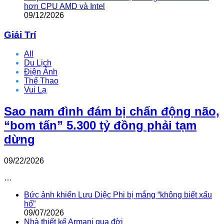
hơn CPU AMD và Intel
09/12/2026
Giải Trí
All
Du Lịch
Điện Ảnh
Thể Thao
Vui Lạ
Sao nam đình đám bị chấn động não,
“bom tấn” 5.300 tỷ đồng phải tạm
dừng
09/22/2026
…
Bức ảnh khiến Lưu Diệc Phi bị mắng “không biết xấu
hổ”
09/07/2026
Nhà thiết kế Armani qua đời