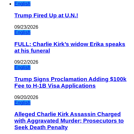
English
Trump Fired Up at U.N.!
09/23/2026
English
FULL: Charlie Kirk’s widow Erika speaks
at his funeral
09/22/2026
English
Trump Signs Proclamation Adding $100k
Fee to H-1B Visa Applications
09/20/2026
English
Alleged Charlie Kirk Assassin Charged
with Aggravated Murder; Prosecutors to
Seek Death Penalty