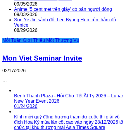
09/05/2026
Anime ‘5 centimet trên giây’ có bản người đóng
09/03/2026
Son Ye Jin sánh đôi Lee Byung Hun trên thảm đỏ
Venice
08/29/2026
Mỗi Tuần Giới Thiệu Một Thương Vụ
Mon Viet Seminar Invite
02/17/2026
…
Benh Thanh Plaza - Hội Chợ Tết Ất Tỵ 2026 – Lunar
New Year Event 2026
01/24/2026
Kính mời quý đồng hương tham dự cuộc thi giải vô
địch Hoa Kỳ múa lân cột cao vào ngày 28/12/2026 tổ
chức tại khu thương mại Asia Times Square