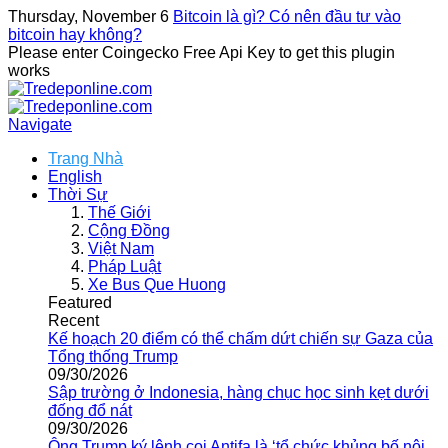
Thursday, November 6
Bitcoin là gì? Có nên đầu tư vào
bitcoin hay không?
Please enter Coingecko Free Api Key to get this plugin
works
Navigate
Trang Nhà
English
Thời Sự
Thế Giới
Cộng Đồng
Việt Nam
Pháp Luật
Xe Bus Que Huong
Featured
Recent
Kế hoạch 20 điểm có thể chấm dứt chiến sự Gaza của
Tổng thống Trump
09/30/2026
Sập trường ở Indonesia, hàng chục học sinh kẹt dưới
đống đổ nát
09/30/2026
Ông Trump ký lệnh coi Antifa là ‘tổ chức khủng bố nội