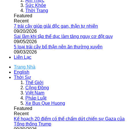
Ẩm Thực
Sức Khỏe
Thời Trang
Featured
Recent
7 trái cây giúp giải độc gan, thận tự nhiên
09/20/2026
Sai lầm khi tập thể dục làm tăng nguy cơ đột quỵ
09/05/2026
5 loại trái cây bổ thận nên ăn thường xuyên
09/03/2026
Liên Lạc
Trang Nhà
English
Thời Sự
Thế Giới
Cộng Đồng
Việt Nam
Pháp Luật
Xe Bus Que Huong
Featured
Recent
Kế hoạch 20 điểm có thể chấm dứt chiến sự Gaza của
Tổng thống Trump