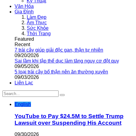
Kỹ Thuật
Văn Hóa
Gia Đình
Làm Đẹp
Ẩm Thực
Sức Khỏe
Thời Trang
Featured
Recent
7 trái cây giúp giải độc gan, thận tự nhiên
09/20/2026
Sai lầm khi tập thể dục làm tăng nguy cơ đột quỵ
09/05/2026
5 loại trái cây bổ thận nên ăn thường xuyên
09/03/2026
Liên Lạc
English
YouTube to Pay $24.5M to Settle Trump
Lawsuit over Suspending His Account
09/30/2026