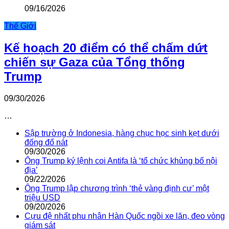
09/16/2026
Thế Giới
Kế hoạch 20 điểm có thể chấm dứt
chiến sự Gaza của Tổng thống
Trump
09/30/2026
…
Sập trường ở Indonesia, hàng chục học sinh kẹt dưới
đống đổ nát
09/30/2026
Ông Trump ký lệnh coi Antifa là ‘tổ chức khủng bố nội
địa’
09/22/2026
Ông Trump lập chương trình ‘thẻ vàng định cư’ một
triệu USD
09/20/2026
Cựu đệ nhất phu nhân Hàn Quốc ngồi xe lăn, đeo vòng
giám sát