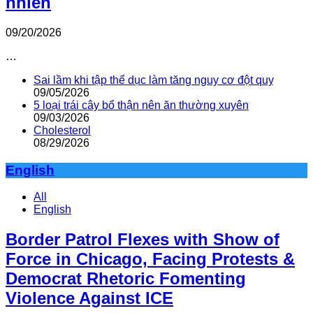
nhiên
09/20/2026
…
Sai lầm khi tập thể dục làm tăng nguy cơ đột quỵ
09/05/2026
5 loại trái cây bổ thận nên ăn thường xuyên
09/03/2026
Cholesterol
08/29/2026
English
All
English
Border Patrol Flexes with Show of
Force in Chicago, Facing Protests &
Democrat Rhetoric Fomenting
Violence Against ICE