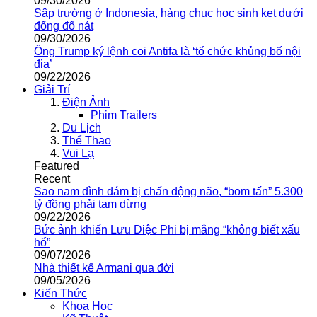
09/30/2026
Sập trường ở Indonesia, hàng chục học sinh kẹt dưới
đống đổ nát
09/30/2026
Ông Trump ký lệnh coi Antifa là ‘tổ chức khủng bố nội
địa’
09/22/2026
Giải Trí
Điện Ảnh
Phim Trailers
Du Lịch
Thể Thao
Vui Lạ
Featured
Recent
Sao nam đình đám bị chấn động não, “bom tấn” 5.300
tỷ đồng phải tạm dừng
09/22/2026
Bức ảnh khiến Lưu Diệc Phi bị mắng “không biết xấu
hổ”
09/07/2026
Nhà thiết kế Armani qua đời
09/05/2026
Kiến Thức
Khoa Học