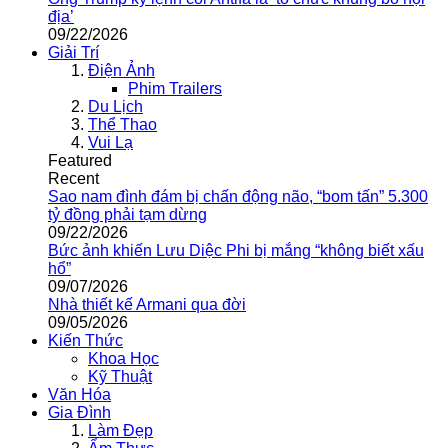
địa’
09/22/2026
Giải Trí
Điện Ảnh
Phim Trailers
Du Lịch
Thể Thao
Vui Lạ
Featured
Recent
Sao nam đình đám bị chấn động não, “bom tấn” 5.300
tỷ đồng phải tạm dừng
09/22/2026
Bức ảnh khiến Lưu Diệc Phi bị mắng “không biết xấu
hổ”
09/07/2026
Nhà thiết kế Armani qua đời
09/05/2026
Kiến Thức
Khoa Học
Kỹ Thuật
Văn Hóa
Gia Đình
Làm Đẹp