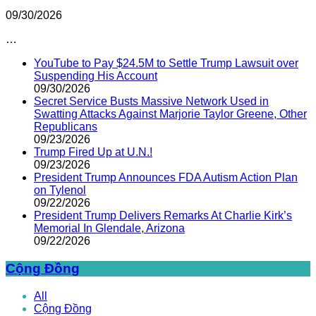
09/30/2026
…
YouTube to Pay $24.5M to Settle Trump Lawsuit over
Suspending His Account
09/30/2026
Secret Service Busts Massive Network Used in
Swatting Attacks Against Marjorie Taylor Greene, Other
Republicans
09/23/2026
Trump Fired Up at U.N.!
09/23/2026
President Trump Announces FDA Autism Action Plan
on Tylenol
09/22/2026
President Trump Delivers Remarks At Charlie Kirk’s
Memorial In Glendale, Arizona
09/22/2026
Cộng Đồng
All
Cộng Đồng