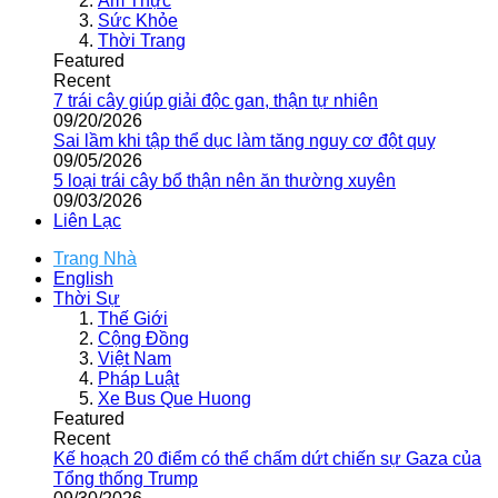
Ẩm Thực
Sức Khỏe
Thời Trang
Featured
Recent
7 trái cây giúp giải độc gan, thận tự nhiên
09/20/2026
Sai lầm khi tập thể dục làm tăng nguy cơ đột quỵ
09/05/2026
5 loại trái cây bổ thận nên ăn thường xuyên
09/03/2026
Liên Lạc
Trang Nhà
English
Thời Sự
Thế Giới
Cộng Đồng
Việt Nam
Pháp Luật
Xe Bus Que Huong
Featured
Recent
Kế hoạch 20 điểm có thể chấm dứt chiến sự Gaza của
Tổng thống Trump