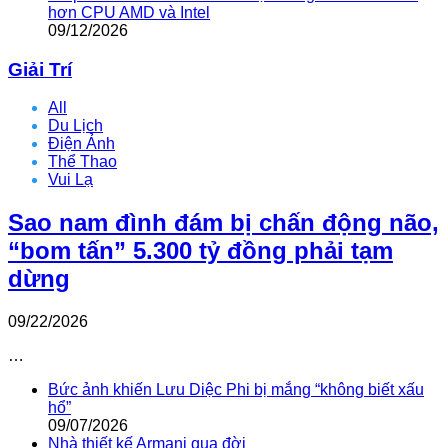
hơn CPU AMD và Intel
09/12/2026
Giải Trí
All
Du Lịch
Điện Ảnh
Thể Thao
Vui Lạ
Sao nam đình đám bị chấn động não,
“bom tấn” 5.300 tỷ đồng phải tạm
dừng
09/22/2026
…
Bức ảnh khiến Lưu Diệc Phi bị mắng “không biết xấu
hổ”
09/07/2026
Nhà thiết kế Armani qua đời