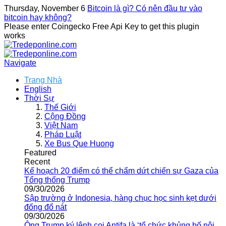
Thursday, November 6
Bitcoin là gì? Có nên đầu tư vào
bitcoin hay không?
Please enter Coingecko Free Api Key to get this plugin
works
Navigate
Trang Nhà
English
Thời Sự
Thế Giới
Cộng Đồng
Việt Nam
Pháp Luật
Xe Bus Que Huong
Featured
Recent
Kế hoạch 20 điểm có thể chấm dứt chiến sự Gaza của
Tổng thống Trump
09/30/2026
Sập trường ở Indonesia, hàng chục học sinh kẹt dưới
đống đổ nát
09/30/2026
Ông Trump ký lệnh coi Antifa là ‘tổ chức khủng bố nội