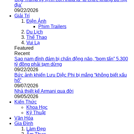
địa’
09/22/2026
Giải Trí
Điện Ảnh
Phim Trailers
Du Lịch
Thể Thao
Vui Lạ
Featured
Recent
Sao nam đình đám bị chấn động não, “bom tấn” 5.300
tỷ đồng phải tạm dừng
09/22/2026
Bức ảnh khiến Lưu Diệc Phi bị mắng “không biết xấu
hổ”
09/07/2026
Nhà thiết kế Armani qua đời
09/05/2026
Kiến Thức
Khoa Học
Kỹ Thuật
Văn Hóa
Gia Đình
Làm Đẹp