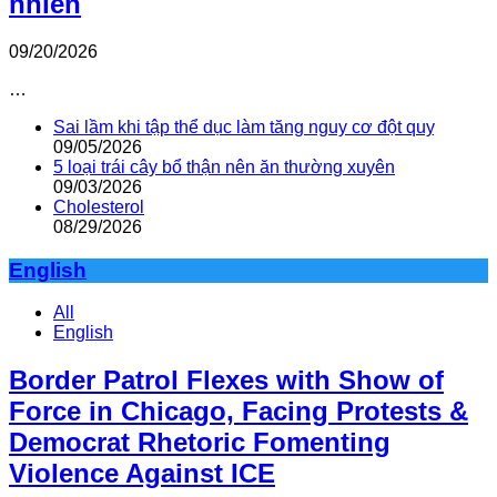
nhiên
09/20/2026
…
Sai lầm khi tập thể dục làm tăng nguy cơ đột quỵ
09/05/2026
5 loại trái cây bổ thận nên ăn thường xuyên
09/03/2026
Cholesterol
08/29/2026
English
All
English
Border Patrol Flexes with Show of
Force in Chicago, Facing Protests &
Democrat Rhetoric Fomenting
Violence Against ICE