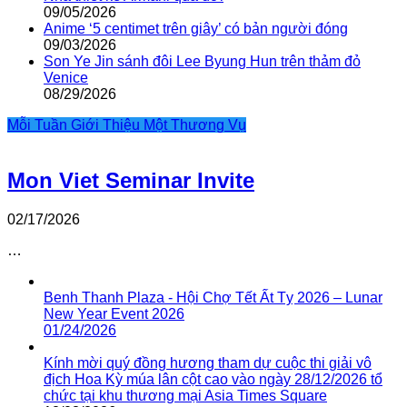
09/05/2026
Anime ‘5 centimet trên giây’ có bản người đóng
09/03/2026
Son Ye Jin sánh đôi Lee Byung Hun trên thảm đỏ
Venice
08/29/2026
Mỗi Tuần Giới Thiệu Một Thương Vụ
Mon Viet Seminar Invite
02/17/2026
…
Benh Thanh Plaza - Hội Chợ Tết Ất Tỵ 2026 – Lunar
New Year Event 2026
01/24/2026
Kính mời quý đồng hương tham dự cuộc thi giải vô
địch Hoa Kỳ múa lân cột cao vào ngày 28/12/2026 tổ
chức tại khu thương mại Asia Times Square