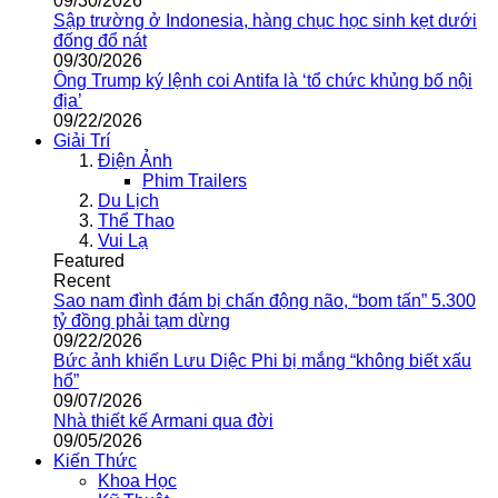
09/30/2026
Sập trường ở Indonesia, hàng chục học sinh kẹt dưới
đống đổ nát
09/30/2026
Ông Trump ký lệnh coi Antifa là ‘tổ chức khủng bố nội
địa’
09/22/2026
Giải Trí
Điện Ảnh
Phim Trailers
Du Lịch
Thể Thao
Vui Lạ
Featured
Recent
Sao nam đình đám bị chấn động não, “bom tấn” 5.300
tỷ đồng phải tạm dừng
09/22/2026
Bức ảnh khiến Lưu Diệc Phi bị mắng “không biết xấu
hổ”
09/07/2026
Nhà thiết kế Armani qua đời
09/05/2026
Kiến Thức
Khoa Học