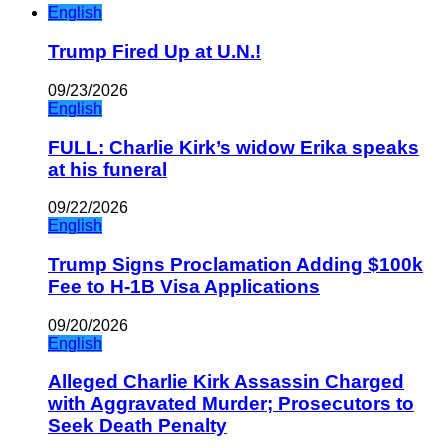
English
Trump Fired Up at U.N.!
09/23/2026
English
FULL: Charlie Kirk’s widow Erika speaks
at his funeral
09/22/2026
English
Trump Signs Proclamation Adding $100k
Fee to H-1B Visa Applications
09/20/2026
English
Alleged Charlie Kirk Assassin Charged
with Aggravated Murder; Prosecutors to
Seek Death Penalty