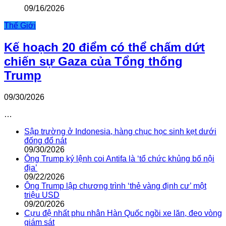
09/16/2026
Thế Giới
Kế hoạch 20 điểm có thể chấm dứt
chiến sự Gaza của Tổng thống
Trump
09/30/2026
…
Sập trường ở Indonesia, hàng chục học sinh kẹt dưới
đống đổ nát
09/30/2026
Ông Trump ký lệnh coi Antifa là ‘tổ chức khủng bố nội
địa’
09/22/2026
Ông Trump lập chương trình ‘thẻ vàng định cư’ một
triệu USD
09/20/2026
Cựu đệ nhất phu nhân Hàn Quốc ngồi xe lăn, đeo vòng
giám sát