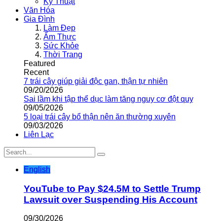
Kỹ Thuật
Văn Hóa
Gia Đình
Làm Đẹp
Ẩm Thực
Sức Khỏe
Thời Trang
Featured
Recent
7 trái cây giúp giải độc gan, thận tự nhiên
09/20/2026
Sai lầm khi tập thể dục làm tăng nguy cơ đột quỵ
09/05/2026
5 loại trái cây bổ thận nên ăn thường xuyên
09/03/2026
Liên Lạc
English
YouTube to Pay $24.5M to Settle Trump
Lawsuit over Suspending His Account
09/30/2026