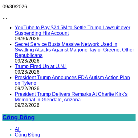
09/30/2026
…
YouTube to Pay $24.5M to Settle Trump Lawsuit over
Suspending His Account
09/30/2026
Secret Service Busts Massive Network Used in
Swatting Attacks Against Marjorie Taylor Greene, Other
Republicans
09/23/2026
Trump Fired Up at U.N.!
09/23/2026
President Trump Announces FDA Autism Action Plan
on Tylenol
09/22/2026
President Trump Delivers Remarks At Charlie Kirk’s
Memorial In Glendale, Arizona
09/22/2026
Cộng Đồng
All
Cộng Đồng