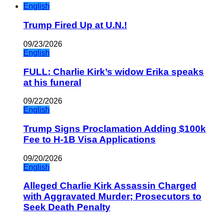
English
Trump Fired Up at U.N.!
09/23/2026
English
FULL: Charlie Kirk’s widow Erika speaks
at his funeral
09/22/2026
English
Trump Signs Proclamation Adding $100k
Fee to H-1B Visa Applications
09/20/2026
English
Alleged Charlie Kirk Assassin Charged
with Aggravated Murder; Prosecutors to
Seek Death Penalty