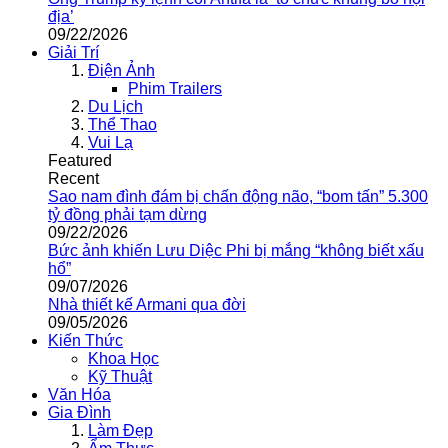
địa’
09/22/2026
Giải Trí
Điện Ảnh
Phim Trailers
Du Lịch
Thể Thao
Vui Lạ
Featured
Recent
Sao nam đình đám bị chấn động não, “bom tấn” 5.300
tỷ đồng phải tạm dừng
09/22/2026
Bức ảnh khiến Lưu Diệc Phi bị mắng “không biết xấu
hổ”
09/07/2026
Nhà thiết kế Armani qua đời
09/05/2026
Kiến Thức
Khoa Học
Kỹ Thuật
Văn Hóa
Gia Đình
Làm Đẹp