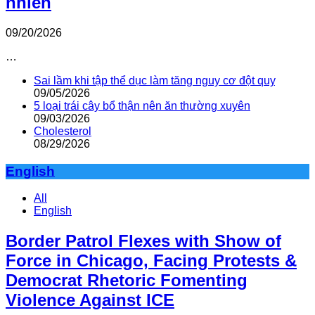
nhiên
09/20/2026
…
Sai lầm khi tập thể dục làm tăng nguy cơ đột quỵ
09/05/2026
5 loại trái cây bổ thận nên ăn thường xuyên
09/03/2026
Cholesterol
08/29/2026
English
All
English
Border Patrol Flexes with Show of
Force in Chicago, Facing Protests &
Democrat Rhetoric Fomenting
Violence Against ICE