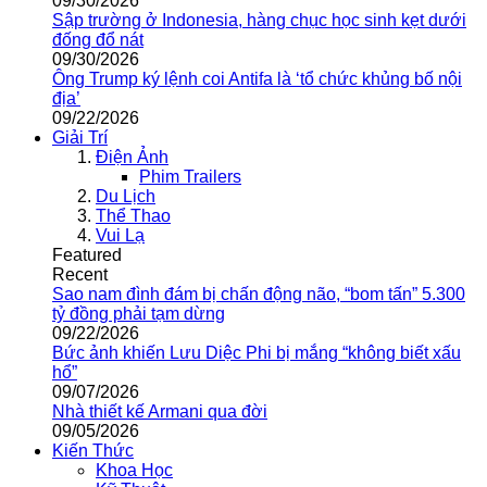
09/30/2026
Sập trường ở Indonesia, hàng chục học sinh kẹt dưới
đống đổ nát
09/30/2026
Ông Trump ký lệnh coi Antifa là ‘tổ chức khủng bố nội
địa’
09/22/2026
Giải Trí
Điện Ảnh
Phim Trailers
Du Lịch
Thể Thao
Vui Lạ
Featured
Recent
Sao nam đình đám bị chấn động não, “bom tấn” 5.300
tỷ đồng phải tạm dừng
09/22/2026
Bức ảnh khiến Lưu Diệc Phi bị mắng “không biết xấu
hổ”
09/07/2026
Nhà thiết kế Armani qua đời
09/05/2026
Kiến Thức
Khoa Học