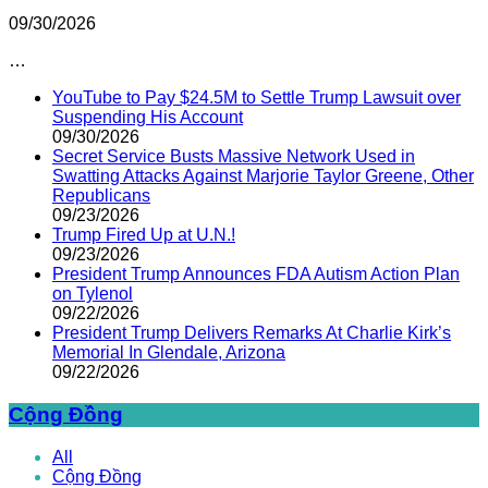
09/30/2026
…
YouTube to Pay $24.5M to Settle Trump Lawsuit over
Suspending His Account
09/30/2026
Secret Service Busts Massive Network Used in
Swatting Attacks Against Marjorie Taylor Greene, Other
Republicans
09/23/2026
Trump Fired Up at U.N.!
09/23/2026
President Trump Announces FDA Autism Action Plan
on Tylenol
09/22/2026
President Trump Delivers Remarks At Charlie Kirk’s
Memorial In Glendale, Arizona
09/22/2026
Cộng Đồng
All
Cộng Đồng