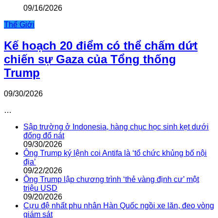
09/16/2026
Thế Giới
Kế hoạch 20 điểm có thể chấm dứt
chiến sự Gaza của Tổng thống
Trump
09/30/2026
…
Sập trường ở Indonesia, hàng chục học sinh kẹt dưới
đống đổ nát
09/30/2026
Ông Trump ký lệnh coi Antifa là ‘tổ chức khủng bố nội
địa’
09/22/2026
Ông Trump lập chương trình ‘thẻ vàng định cư’ một
triệu USD
09/20/2026
Cựu đệ nhất phu nhân Hàn Quốc ngồi xe lăn, đeo vòng
giám sát