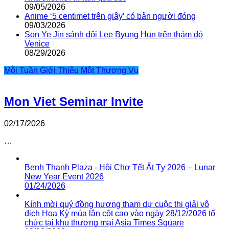
09/05/2026
Anime ‘5 centimet trên giây’ có bản người đóng
09/03/2026
Son Ye Jin sánh đôi Lee Byung Hun trên thảm đỏ
Venice
08/29/2026
Mỗi Tuần Giới Thiệu Một Thương Vụ
Mon Viet Seminar Invite
02/17/2026
…
Benh Thanh Plaza - Hội Chợ Tết Ất Tỵ 2026 – Lunar
New Year Event 2026
01/24/2026
Kính mời quý đồng hương tham dự cuộc thi giải vô
địch Hoa Kỳ múa lân cột cao vào ngày 28/12/2026 tổ
chức tại khu thương mại Asia Times Square