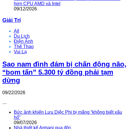
hơn CPU AMD và Intel
09/12/2026
Giải Trí
All
Du Lịch
Điện Ảnh
Thể Thao
Vui Lạ
Sao nam đình đám bị chấn động não,
“bom tấn” 5.300 tỷ đồng phải tạm
dừng
09/22/2026
…
Bức ảnh khiến Lưu Diệc Phi bị mắng “không biết xấu
hổ”
09/07/2026
Nhà thiết kế Armani qua đời