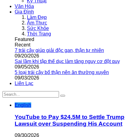
Kỹ Thuật
Văn Hóa
Gia Đình
Làm Đẹp
Ẩm Thực
Sức Khỏe
Thời Trang
Featured
Recent
7 trái cây giúp giải độc gan, thận tự nhiên
09/20/2026
Sai lầm khi tập thể dục làm tăng nguy cơ đột quỵ
09/05/2026
5 loại trái cây bổ thận nên ăn thường xuyên
09/03/2026
Liên Lạc
English
YouTube to Pay $24.5M to Settle Trump
Lawsuit over Suspending His Account
09/30/2026