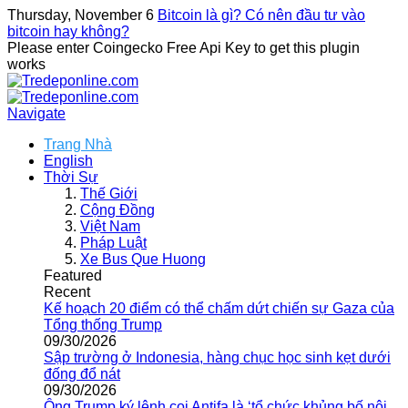
Thursday, November 6
Bitcoin là gì? Có nên đầu tư vào
bitcoin hay không?
Please enter Coingecko Free Api Key to get this plugin
works
Navigate
Trang Nhà
English
Thời Sự
Thế Giới
Cộng Đồng
Việt Nam
Pháp Luật
Xe Bus Que Huong
Featured
Recent
Kế hoạch 20 điểm có thể chấm dứt chiến sự Gaza của
Tổng thống Trump
09/30/2026
Sập trường ở Indonesia, hàng chục học sinh kẹt dưới
đống đổ nát
09/30/2026
Ông Trump ký lệnh coi Antifa là ‘tổ chức khủng bố nội