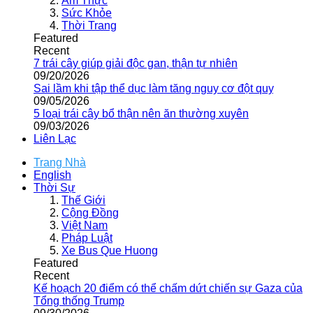
Ẩm Thực
Sức Khỏe
Thời Trang
Featured
Recent
7 trái cây giúp giải độc gan, thận tự nhiên
09/20/2026
Sai lầm khi tập thể dục làm tăng nguy cơ đột quỵ
09/05/2026
5 loại trái cây bổ thận nên ăn thường xuyên
09/03/2026
Liên Lạc
Trang Nhà
English
Thời Sự
Thế Giới
Cộng Đồng
Việt Nam
Pháp Luật
Xe Bus Que Huong
Featured
Recent
Kế hoạch 20 điểm có thể chấm dứt chiến sự Gaza của
Tổng thống Trump