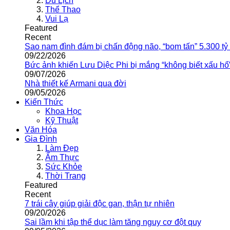
Du Lịch
Thể Thao
Vui Lạ
Featured
Recent
Sao nam đình đám bị chấn động não, “bom tấn” 5.300 tỷ
09/22/2026
Bức ảnh khiến Lưu Diệc Phi bị mắng “không biết xấu hổ
09/07/2026
Nhà thiết kế Armani qua đời
09/05/2026
Kiến Thức
Khoa Học
Kỹ Thuật
Văn Hóa
Gia Đình
Làm Đẹp
Ẩm Thực
Sức Khỏe
Thời Trang
Featured
Recent
7 trái cây giúp giải độc gan, thận tự nhiên
09/20/2026
Sai lầm khi tập thể dục làm tăng nguy cơ đột quỵ