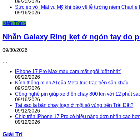
09/20/2026
Sức ép với Mật vụ Mỹ khi bảo vệ lễ tưởng niệm Charlie 
09/16/2026
Kiến Thức
Nhẫn Galaxy Ring kẹt ở ngón tay do 
09/30/2026
…
iPhone 17 Pro Max màu cam mất ngôi ‘đắt nhất’
09/22/2026
Kính thông minh AI của Meta trục trặc trên sân khấu
09/20/2026
Công nghệ pin giúp xe điện chạy 800 km với 12 phút sạ
09/16/2026
Tại sao la bàn chạy loạn ở một số vùng trên Trái Đất?
09/12/2026
Chip trên iPhone 17 Pro có hiệu năng đơn nhân cao hơ
09/12/2026
Giải Trí