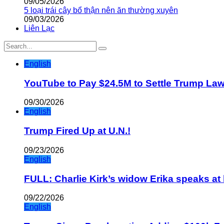
09/05/2026
5 loại trái cây bổ thận nên ăn thường xuyên
09/03/2026
Liên Lạc
English
YouTube to Pay $24.5M to Settle Trump La
09/30/2026
English
Trump Fired Up at U.N.!
09/23/2026
English
FULL: Charlie Kirk’s widow Erika speaks at 
09/22/2026
English