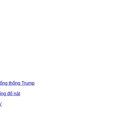
Tổng thống Trump
ống đổ nát
’