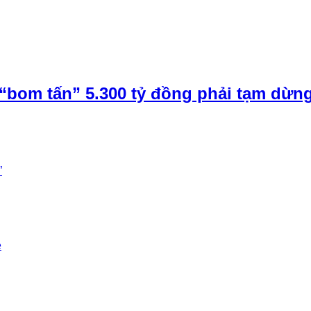
“bom tấn” 5.300 tỷ đồng phải tạm dừn
”
e