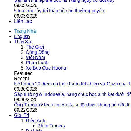
Sai lầm khi tập thể dục làm tăng nguy cơ đột quỵ
09/05/2026
5 loại trái cây bổ thận nên ăn thường xuyên
09/03/2026
Liên Lạc
Trang Nhà
English
Thời Sự
Thế Giới
Cộng Đồng
Việt Nam
Pháp Luật
Xe Bus Que Huong
Featured
Recent
Kế hoạch 20 điểm có thể chấm dứt chiến sự Gaza của 
09/30/2026
Sập trường ở Indonesia, hàng chục học sinh kẹt dưới đ
09/30/2026
Ông Trump ký lệnh coi Antifa là ‘tổ chức khủng bố nội địa
09/22/2026
Giải Trí
Điện Ảnh
Phim Trailers