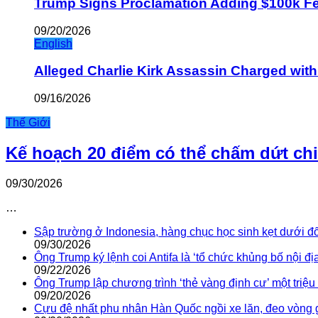
Trump Signs Proclamation Adding $100k Fee
09/20/2026
English
Alleged Charlie Kirk Assassin Charged wit
09/16/2026
Thế Giới
Kế hoạch 20 điểm có thể chấm dứt ch
09/30/2026
…
Sập trường ở Indonesia, hàng chục học sinh kẹt dưới đ
09/30/2026
Ông Trump ký lệnh coi Antifa là ‘tổ chức khủng bố nội địa
09/22/2026
Ông Trump lập chương trình ‘thẻ vàng định cư’ một triệ
09/20/2026
Cựu đệ nhất phu nhân Hàn Quốc ngồi xe lăn, đeo vòng 