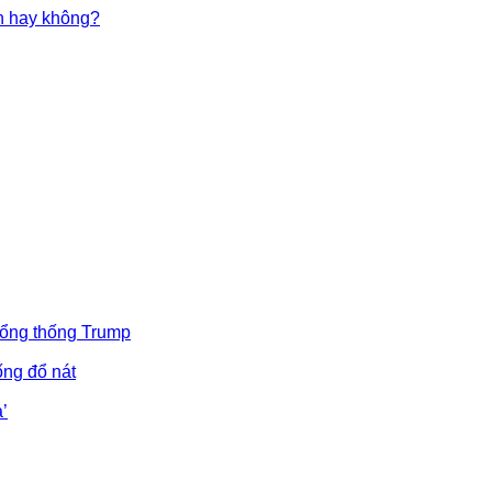
in hay không?
Tổng thống Trump
ống đổ nát
’