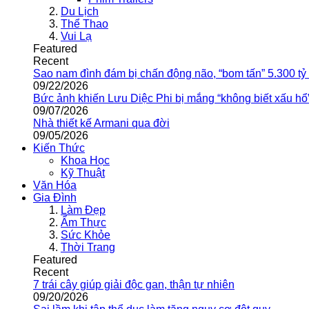
Du Lịch
Thể Thao
Vui Lạ
Featured
Recent
Sao nam đình đám bị chấn động não, “bom tấn” 5.300 tỷ
09/22/2026
Bức ảnh khiến Lưu Diệc Phi bị mắng “không biết xấu hổ
09/07/2026
Nhà thiết kế Armani qua đời
09/05/2026
Kiến Thức
Khoa Học
Kỹ Thuật
Văn Hóa
Gia Đình
Làm Đẹp
Ẩm Thực
Sức Khỏe
Thời Trang
Featured
Recent
7 trái cây giúp giải độc gan, thận tự nhiên
09/20/2026