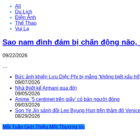
All
Du Lịch
Điện Ảnh
Thể Thao
Vui Lạ
Sao nam đình đám bị chấn động não, 
09/22/2026
…
Bức ảnh khiến Lưu Diệc Phi bị mắng “không biết xấu hổ
09/07/2026
Nhà thiết kế Armani qua đời
09/05/2026
Anime ‘5 centimet trên giây’ có bản người đóng
09/03/2026
Son Ye Jin sánh đôi Lee Byung Hun trên thảm đỏ Venic
08/29/2026
Mỗi Tuần Giới Thiệu Một Thương Vụ