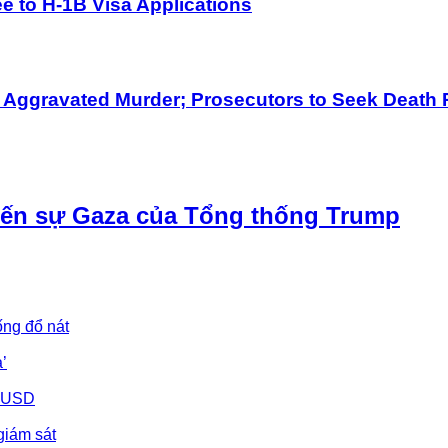
 to H-1B Visa Applications
h Aggravated Murder; Prosecutors to Seek Death 
iến sự Gaza của Tổng thống Trump
ống đổ nát
’
u USD
giám sát