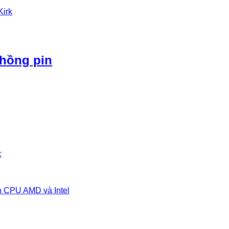
Kirk
phồng pin
c
n CPU AMD và Intel