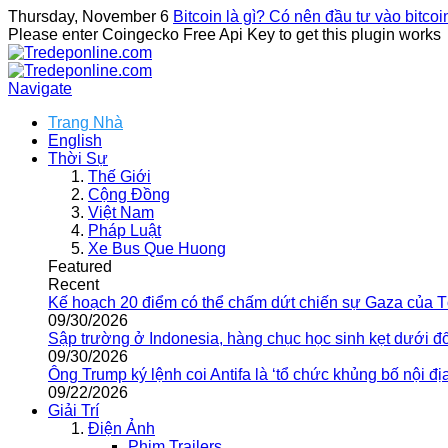
Thursday, November 6
Bitcoin là gì? Có nên đầu tư vào bitco
Please enter Coingecko Free Api Key to get this plugin works
Navigate
Trang Nhà
English
Thời Sự
Thế Giới
Cộng Đồng
Việt Nam
Pháp Luật
Xe Bus Que Huong
Featured
Recent
Kế hoạch 20 điểm có thể chấm dứt chiến sự Gaza của 
09/30/2026
Sập trường ở Indonesia, hàng chục học sinh kẹt dưới đ
09/30/2026
Ông Trump ký lệnh coi Antifa là ‘tổ chức khủng bố nội địa
09/22/2026
Giải Trí
Điện Ảnh
Phim Trailers