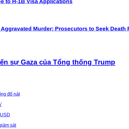
 to H-1B Visa Applications
h Aggravated Murder; Prosecutors to Seek Death 
iến sự Gaza của Tổng thống Trump
ống đổ nát
’
u USD
giám sát