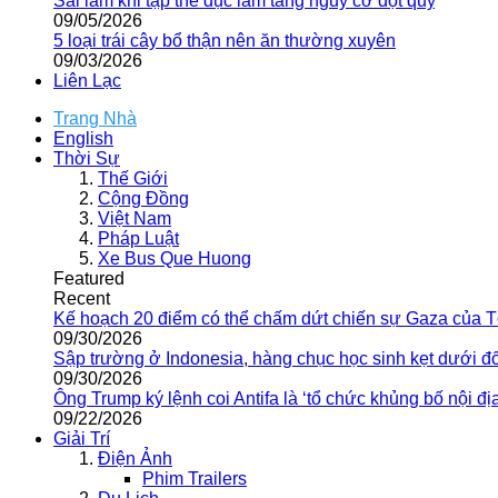
Sai lầm khi tập thể dục làm tăng nguy cơ đột quỵ
09/05/2026
5 loại trái cây bổ thận nên ăn thường xuyên
09/03/2026
Liên Lạc
Trang Nhà
English
Thời Sự
Thế Giới
Cộng Đồng
Việt Nam
Pháp Luật
Xe Bus Que Huong
Featured
Recent
Kế hoạch 20 điểm có thể chấm dứt chiến sự Gaza của 
09/30/2026
Sập trường ở Indonesia, hàng chục học sinh kẹt dưới đ
09/30/2026
Ông Trump ký lệnh coi Antifa là ‘tổ chức khủng bố nội địa
09/22/2026
Giải Trí
Điện Ảnh
Phim Trailers