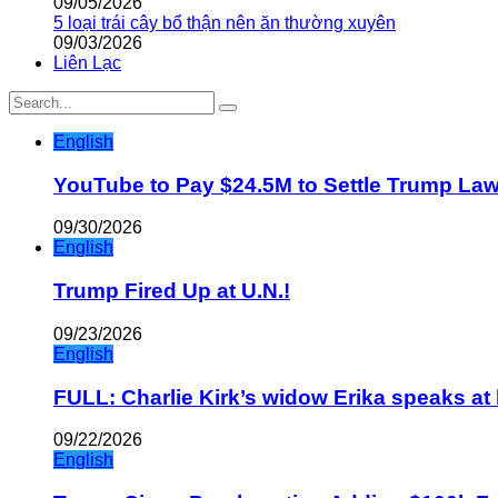
09/05/2026
5 loại trái cây bổ thận nên ăn thường xuyên
09/03/2026
Liên Lạc
English
YouTube to Pay $24.5M to Settle Trump La
09/30/2026
English
Trump Fired Up at U.N.!
09/23/2026
English
FULL: Charlie Kirk’s widow Erika speaks at 
09/22/2026
English