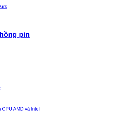
Kirk
phồng pin
c
n CPU AMD và Intel