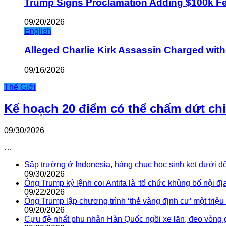
Trump Signs Proclamation Adding $100k Fee
09/20/2026
English
Alleged Charlie Kirk Assassin Charged wit
09/16/2026
Thế Giới
Kế hoạch 20 điểm có thể chấm dứt ch
09/30/2026
…
Sập trường ở Indonesia, hàng chục học sinh kẹt dưới đ
09/30/2026
Ông Trump ký lệnh coi Antifa là ‘tổ chức khủng bố nội địa
09/22/2026
Ông Trump lập chương trình ‘thẻ vàng định cư’ một triệ
09/20/2026
Cựu đệ nhất phu nhân Hàn Quốc ngồi xe lăn, đeo vòng 