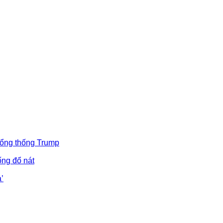
Tổng thống Trump
ống đổ nát
’