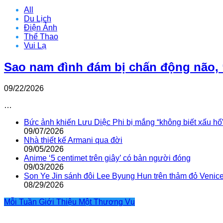
All
Du Lịch
Điện Ảnh
Thể Thao
Vui Lạ
Sao nam đình đám bị chấn động não, 
09/22/2026
…
Bức ảnh khiến Lưu Diệc Phi bị mắng “không biết xấu hổ
09/07/2026
Nhà thiết kế Armani qua đời
09/05/2026
Anime ‘5 centimet trên giây’ có bản người đóng
09/03/2026
Son Ye Jin sánh đôi Lee Byung Hun trên thảm đỏ Venic
08/29/2026
Mỗi Tuần Giới Thiệu Một Thương Vụ