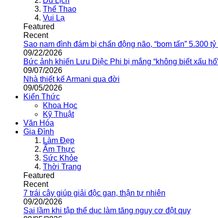
Du Lịch
Thể Thao
Vui Lạ
Featured
Recent
Sao nam đình đám bị chấn động não, “bom tấn” 5.300 tỷ
09/22/2026
Bức ảnh khiến Lưu Diệc Phi bị mắng “không biết xấu hổ
09/07/2026
Nhà thiết kế Armani qua đời
09/05/2026
Kiến Thức
Khoa Học
Kỹ Thuật
Văn Hóa
Gia Đình
Làm Đẹp
Ẩm Thực
Sức Khỏe
Thời Trang
Featured
Recent
7 trái cây giúp giải độc gan, thận tự nhiên
09/20/2026
Sai lầm khi tập thể dục làm tăng nguy cơ đột quỵ