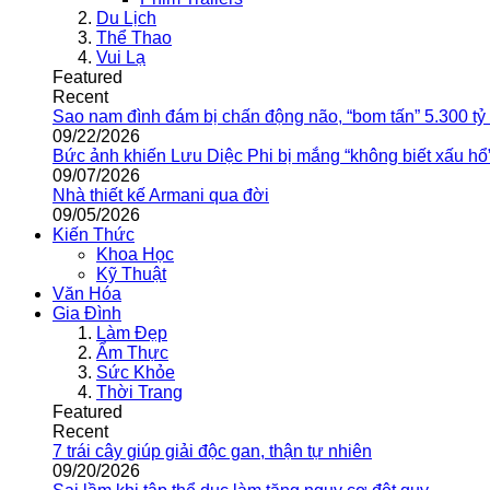
Du Lịch
Thể Thao
Vui Lạ
Featured
Recent
Sao nam đình đám bị chấn động não, “bom tấn” 5.300 tỷ
09/22/2026
Bức ảnh khiến Lưu Diệc Phi bị mắng “không biết xấu hổ
09/07/2026
Nhà thiết kế Armani qua đời
09/05/2026
Kiến Thức
Khoa Học
Kỹ Thuật
Văn Hóa
Gia Đình
Làm Đẹp
Ẩm Thực
Sức Khỏe
Thời Trang
Featured
Recent
7 trái cây giúp giải độc gan, thận tự nhiên
09/20/2026