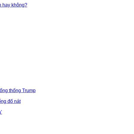
in hay không?
Tổng thống Trump
ống đổ nát
’