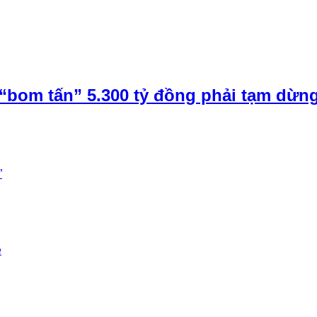
“bom tấn” 5.300 tỷ đồng phải tạm dừn
”
e