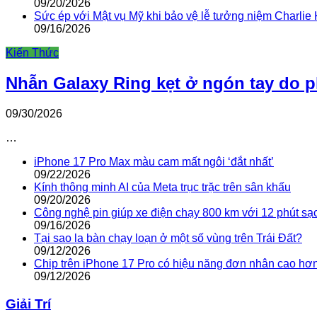
09/20/2026
Sức ép với Mật vụ Mỹ khi bảo vệ lễ tưởng niệm Charlie 
09/16/2026
Kiến Thức
Nhẫn Galaxy Ring kẹt ở ngón tay do 
09/30/2026
…
iPhone 17 Pro Max màu cam mất ngôi ‘đắt nhất’
09/22/2026
Kính thông minh AI của Meta trục trặc trên sân khấu
09/20/2026
Công nghệ pin giúp xe điện chạy 800 km với 12 phút sạ
09/16/2026
Tại sao la bàn chạy loạn ở một số vùng trên Trái Đất?
09/12/2026
Chip trên iPhone 17 Pro có hiệu năng đơn nhân cao hơ
09/12/2026
Giải Trí