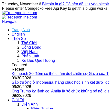
Thursday, November 6
Bitcoin là gì? Có nên đầu tư vào bitco
Please enter Coingecko Free Api Key to get this plugin works
Navigate
Trang Nhà
English
Thời Sự
Thế Giới
Cộng Đồng
Việt Nam
Pháp Luật
Xe Bus Que Huong
Featured
Recent
Kế hoạch 20 điểm có thể chấm dứt chiến sự Gaza của 
09/30/2026
Sập trường ở Indonesia, hàng chục học sinh kẹt dưới đ
09/30/2026
Ông Trump ký lệnh coi Antifa là ‘tổ chức khủng bố nội địa
09/22/2026
Giải Trí
Điện Ảnh
Phim Trailers