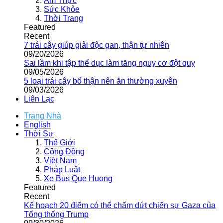
Ẩm Thực
Sức Khỏe
Thời Trang
Featured
Recent
7 trái cây giúp giải độc gan, thận tự nhiên
09/20/2026
Sai lầm khi tập thể dục làm tăng nguy cơ đột quỵ
09/05/2026
5 loại trái cây bổ thận nên ăn thường xuyên
09/03/2026
Liên Lạc
Trang Nhà
English
Thời Sự
Thế Giới
Cộng Đồng
Việt Nam
Pháp Luật
Xe Bus Que Huong
Featured
Recent
Kế hoạch 20 điểm có thể chấm dứt chiến sự Gaza của
Tổng thống Trump