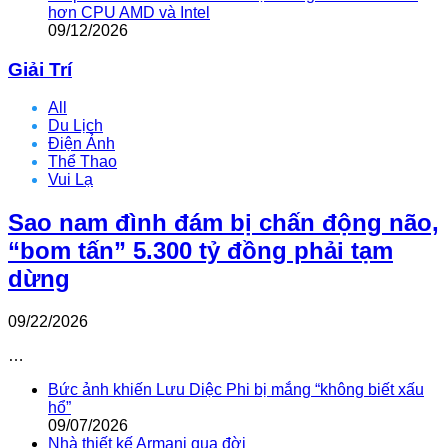
hơn CPU AMD và Intel
09/12/2026
Giải Trí
All
Du Lịch
Điện Ảnh
Thể Thao
Vui Lạ
Sao nam đình đám bị chấn động não,
“bom tấn” 5.300 tỷ đồng phải tạm
dừng
09/22/2026
…
Bức ảnh khiến Lưu Diệc Phi bị mắng “không biết xấu
hổ”
09/07/2026
Nhà thiết kế Armani qua đời