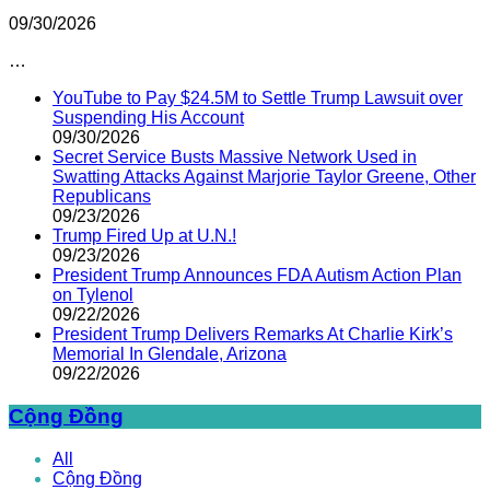
09/30/2026
…
YouTube to Pay $24.5M to Settle Trump Lawsuit over
Suspending His Account
09/30/2026
Secret Service Busts Massive Network Used in
Swatting Attacks Against Marjorie Taylor Greene, Other
Republicans
09/23/2026
Trump Fired Up at U.N.!
09/23/2026
President Trump Announces FDA Autism Action Plan
on Tylenol
09/22/2026
President Trump Delivers Remarks At Charlie Kirk’s
Memorial In Glendale, Arizona
09/22/2026
Cộng Đồng
All
Cộng Đồng