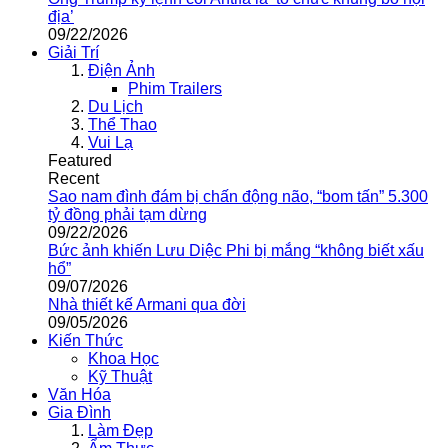
địa’
09/22/2026
Giải Trí
Điện Ảnh
Phim Trailers
Du Lịch
Thể Thao
Vui Lạ
Featured
Recent
Sao nam đình đám bị chấn động não, “bom tấn” 5.300
tỷ đồng phải tạm dừng
09/22/2026
Bức ảnh khiến Lưu Diệc Phi bị mắng “không biết xấu
hổ”
09/07/2026
Nhà thiết kế Armani qua đời
09/05/2026
Kiến Thức
Khoa Học
Kỹ Thuật
Văn Hóa
Gia Đình
Làm Đẹp