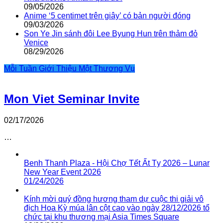
09/05/2026
Anime ‘5 centimet trên giây’ có bản người đóng
09/03/2026
Son Ye Jin sánh đôi Lee Byung Hun trên thảm đỏ
Venice
08/29/2026
Mỗi Tuần Giới Thiệu Một Thương Vụ
Mon Viet Seminar Invite
02/17/2026
…
Benh Thanh Plaza - Hội Chợ Tết Ất Tỵ 2026 – Lunar
New Year Event 2026
01/24/2026
Kính mời quý đồng hương tham dự cuộc thi giải vô
địch Hoa Kỳ múa lân cột cao vào ngày 28/12/2026 tổ
chức tại khu thương mại Asia Times Square