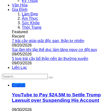
Kỹ Thuật
Văn Hóa
Gia Đình
Làm Đẹp
Ẩm Thực
Sức Khỏe
Thời Trang
Featured
Recent
7 trái cây giúp giải độc gan, thận tự nhiên
09/20/2026
Sai lầm khi tập thể dục làm tăng nguy cơ đột quỵ
09/05/2026
5 loại trái cây bổ thận nên ăn thường xuyên
09/03/2026
Liên Lạc
English
YouTube to Pay $24.5M to Settle Trump
Lawsuit over Suspending His Account
09/30/2026