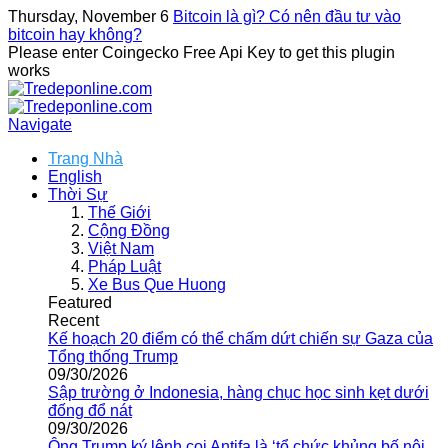
Thursday, November 6
Bitcoin là gì? Có nên đầu tư vào
bitcoin hay không?
Please enter Coingecko Free Api Key to get this plugin
works
Navigate
Trang Nhà
English
Thời Sự
Thế Giới
Cộng Đồng
Việt Nam
Pháp Luật
Xe Bus Que Huong
Featured
Recent
Kế hoạch 20 điểm có thể chấm dứt chiến sự Gaza của
Tổng thống Trump
09/30/2026
Sập trường ở Indonesia, hàng chục học sinh kẹt dưới
đống đổ nát
09/30/2026
Ông Trump ký lệnh coi Antifa là ‘tổ chức khủng bố nội