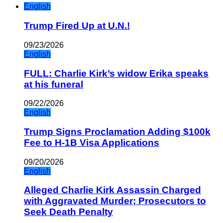
English
Trump Fired Up at U.N.!
09/23/2026
English
FULL: Charlie Kirk’s widow Erika speaks
at his funeral
09/22/2026
English
Trump Signs Proclamation Adding $100k
Fee to H-1B Visa Applications
09/20/2026
English
Alleged Charlie Kirk Assassin Charged
with Aggravated Murder; Prosecutors to
Seek Death Penalty