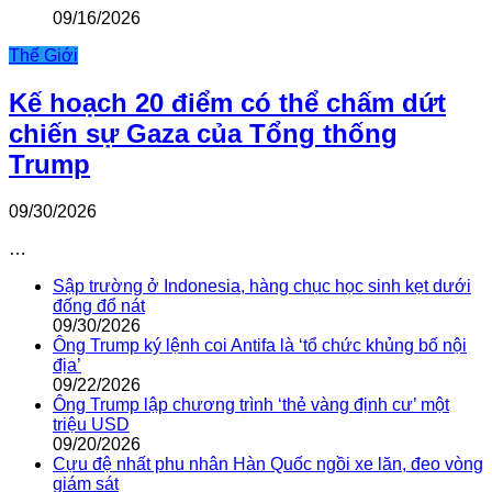
09/16/2026
Thế Giới
Kế hoạch 20 điểm có thể chấm dứt
chiến sự Gaza của Tổng thống
Trump
09/30/2026
…
Sập trường ở Indonesia, hàng chục học sinh kẹt dưới
đống đổ nát
09/30/2026
Ông Trump ký lệnh coi Antifa là ‘tổ chức khủng bố nội
địa’
09/22/2026
Ông Trump lập chương trình ‘thẻ vàng định cư’ một
triệu USD
09/20/2026
Cựu đệ nhất phu nhân Hàn Quốc ngồi xe lăn, đeo vòng
giám sát