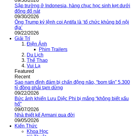
09/30/2026
Sập trường ở Indonesia, hàng chục học sinh kẹt dưới
đống đổ nát
09/30/2026
Ông Trump ký lệnh coi Antifa là ‘tổ chức khủng bố nội
địa’
09/22/2026
Giải Trí
Điện Ảnh
Phim Trailers
Du Lịch
Thể Thao
Vui Lạ
Featured
Recent
Sao nam đình đám bị chấn động não, “bom tấn” 5.300
tỷ đồng phải tạm dừng
09/22/2026
Bức ảnh khiến Lưu Diệc Phi bị mắng “không biết xấu
hổ”
09/07/2026
Nhà thiết kế Armani qua đời
09/05/2026
Kiến Thức
Khoa Học