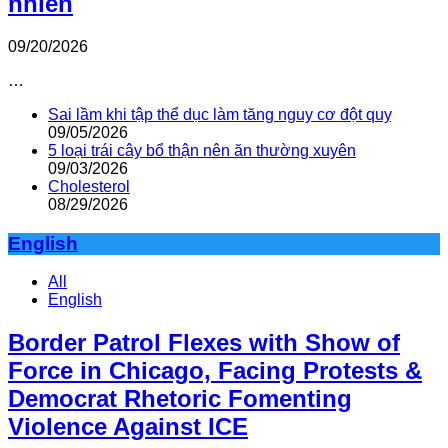
nhiên
09/20/2026
…
Sai lầm khi tập thể dục làm tăng nguy cơ đột quỵ
09/05/2026
5 loại trái cây bổ thận nên ăn thường xuyên
09/03/2026
Cholesterol
08/29/2026
English
All
English
Border Patrol Flexes with Show of
Force in Chicago, Facing Protests &
Democrat Rhetoric Fomenting
Violence Against ICE