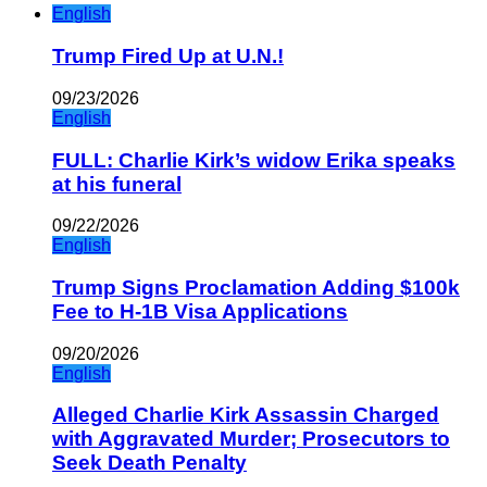
English
Trump Fired Up at U.N.!
09/23/2026
English
FULL: Charlie Kirk’s widow Erika speaks
at his funeral
09/22/2026
English
Trump Signs Proclamation Adding $100k
Fee to H-1B Visa Applications
09/20/2026
English
Alleged Charlie Kirk Assassin Charged
with Aggravated Murder; Prosecutors to
Seek Death Penalty