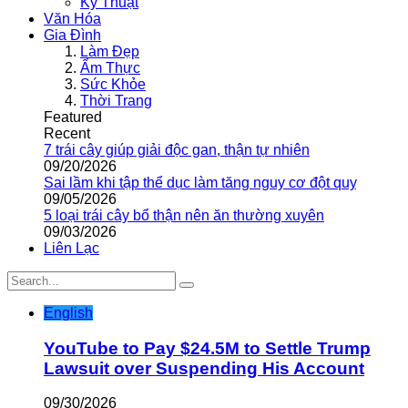
Kỹ Thuật
Văn Hóa
Gia Đình
Làm Đẹp
Ẩm Thực
Sức Khỏe
Thời Trang
Featured
Recent
7 trái cây giúp giải độc gan, thận tự nhiên
09/20/2026
Sai lầm khi tập thể dục làm tăng nguy cơ đột quỵ
09/05/2026
5 loại trái cây bổ thận nên ăn thường xuyên
09/03/2026
Liên Lạc
English
YouTube to Pay $24.5M to Settle Trump
Lawsuit over Suspending His Account
09/30/2026