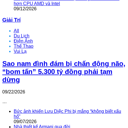
hơn CPU AMD và Intel
09/12/2026
Giải Trí
All
Du Lịch
Điện Ảnh
Thể Thao
Vui Lạ
Sao nam đình đám bị chấn động não,
“bom tấn” 5.300 tỷ đồng phải tạm
dừng
09/22/2026
…
Bức ảnh khiến Lưu Diệc Phi bị mắng “không biết xấu
hổ”
09/07/2026
Nhà thiết kế Armani qua đời