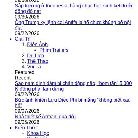
09/30/2026
Sập trường ở Indonesia, hàng chục học sinh kẹt dưới
đống đổ nát
09/30/2026
Ông Trump ký lệnh coi Antifa là ‘tổ chức khủng bố nội
địa’
09/22/2026
Giải Trí
Điện Ảnh
Phim Trailers
Du Lịch
Thể Thao
Vui Lạ
Featured
Recent
Sao nam đình đám bị chấn động não, “bom tấn” 5.300
tỷ đồng phải tạm dừng
09/22/2026
Bức ảnh khiến Lưu Diệc Phi bị mắng “không biết xấu
hổ”
09/07/2026
Nhà thiết kế Armani qua đời
09/05/2026
Kiến Thức
Khoa Học