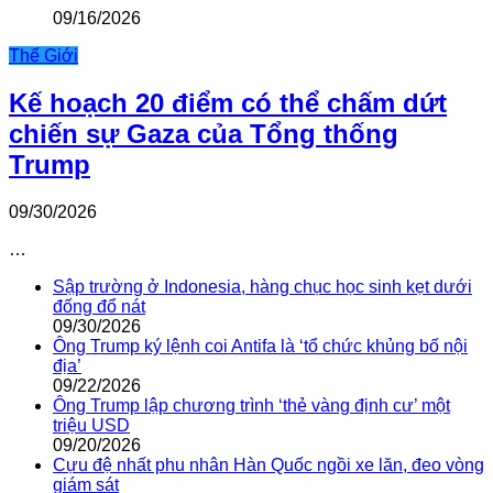
09/16/2026
Thế Giới
Kế hoạch 20 điểm có thể chấm dứt
chiến sự Gaza của Tổng thống
Trump
09/30/2026
…
Sập trường ở Indonesia, hàng chục học sinh kẹt dưới
đống đổ nát
09/30/2026
Ông Trump ký lệnh coi Antifa là ‘tổ chức khủng bố nội
địa’
09/22/2026
Ông Trump lập chương trình ‘thẻ vàng định cư’ một
triệu USD
09/20/2026
Cựu đệ nhất phu nhân Hàn Quốc ngồi xe lăn, đeo vòng
giám sát