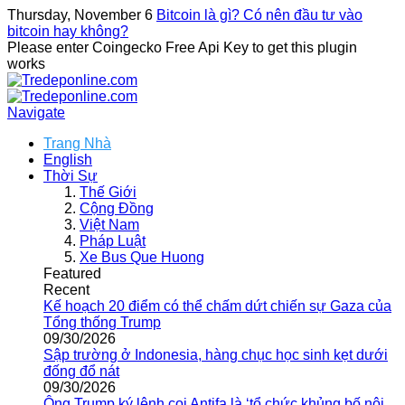
Thursday, November 6
Bitcoin là gì? Có nên đầu tư vào
bitcoin hay không?
Please enter Coingecko Free Api Key to get this plugin
works
Navigate
Trang Nhà
English
Thời Sự
Thế Giới
Cộng Đồng
Việt Nam
Pháp Luật
Xe Bus Que Huong
Featured
Recent
Kế hoạch 20 điểm có thể chấm dứt chiến sự Gaza của
Tổng thống Trump
09/30/2026
Sập trường ở Indonesia, hàng chục học sinh kẹt dưới
đống đổ nát
09/30/2026
Ông Trump ký lệnh coi Antifa là ‘tổ chức khủng bố nội