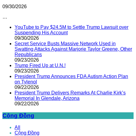
09/30/2026
…
YouTube to Pay $24.5M to Settle Trump Lawsuit over
Suspending His Account
09/30/2026
Secret Service Busts Massive Network Used in
Swatting Attacks Against Marjorie Taylor Greene, Other
Republicans
09/23/2026
Trump Fired Up at U.N.!
09/23/2026
President Trump Announces FDA Autism Action Plan
on Tylenol
09/22/2026
President Trump Delivers Remarks At Charlie Kirk’s
Memorial In Glendale, Arizona
09/22/2026
Cộng Đồng
All
Cộng Đồng