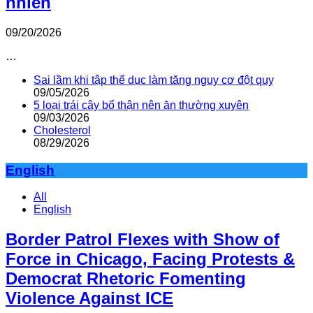
nhiên
09/20/2026
…
Sai lầm khi tập thể dục làm tăng nguy cơ đột quỵ
09/05/2026
5 loại trái cây bổ thận nên ăn thường xuyên
09/03/2026
Cholesterol
08/29/2026
English
All
English
Border Patrol Flexes with Show of
Force in Chicago, Facing Protests &
Democrat Rhetoric Fomenting
Violence Against ICE