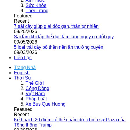
Ẩm Thực
Sức Khỏe
Thời Trang
Featured
Recent
7 trái cây giúp giải độc gan, thận tự nhiên
09/20/2026
Sai lầm khi tập thể dục làm tăng nguy cơ đột quỵ
09/05/2026
5 loại trái cây bổ thận nên ăn thường xuyên
09/03/2026
Liên Lạc
Trang Nhà
English
Thời Sự
Thế Giới
Cộng Đồng
Việt Nam
Pháp Luật
Xe Bus Que Huong
Featured
Recent
Kế hoạch 20 điểm có thể chấm dứt chiến sự Gaza của
Tổng thống Trump