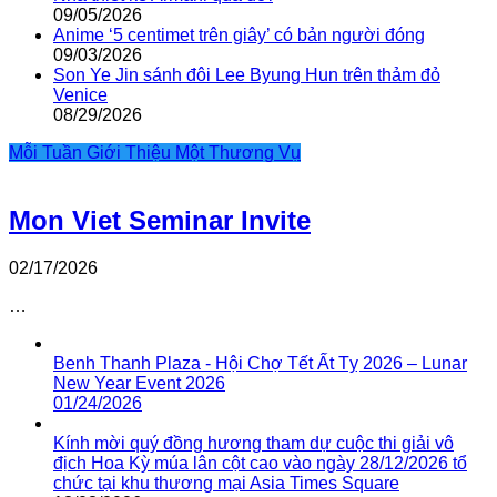
09/05/2026
Anime ‘5 centimet trên giây’ có bản người đóng
09/03/2026
Son Ye Jin sánh đôi Lee Byung Hun trên thảm đỏ
Venice
08/29/2026
Mỗi Tuần Giới Thiệu Một Thương Vụ
Mon Viet Seminar Invite
02/17/2026
…
Benh Thanh Plaza - Hội Chợ Tết Ất Tỵ 2026 – Lunar
New Year Event 2026
01/24/2026
Kính mời quý đồng hương tham dự cuộc thi giải vô
địch Hoa Kỳ múa lân cột cao vào ngày 28/12/2026 tổ
chức tại khu thương mại Asia Times Square