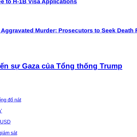
 to H-1B Visa Applications
h Aggravated Murder; Prosecutors to Seek Death 
iến sự Gaza của Tổng thống Trump
ống đổ nát
’
u USD
giám sát