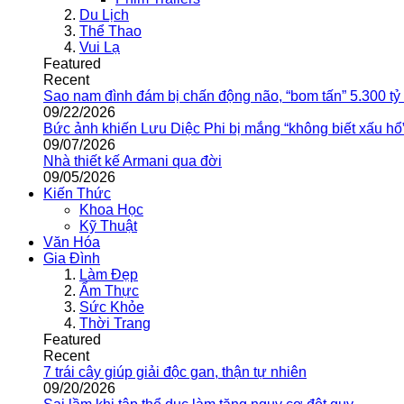
Du Lịch
Thể Thao
Vui Lạ
Featured
Recent
Sao nam đình đám bị chấn động não, “bom tấn” 5.300 tỷ
09/22/2026
Bức ảnh khiến Lưu Diệc Phi bị mắng “không biết xấu hổ
09/07/2026
Nhà thiết kế Armani qua đời
09/05/2026
Kiến Thức
Khoa Học
Kỹ Thuật
Văn Hóa
Gia Đình
Làm Đẹp
Ẩm Thực
Sức Khỏe
Thời Trang
Featured
Recent
7 trái cây giúp giải độc gan, thận tự nhiên
09/20/2026