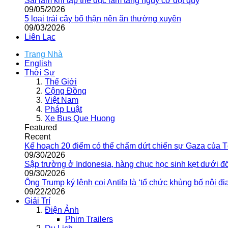
Sai lầm khi tập thể dục làm tăng nguy cơ đột quỵ
09/05/2026
5 loại trái cây bổ thận nên ăn thường xuyên
09/03/2026
Liên Lạc
Trang Nhà
English
Thời Sự
Thế Giới
Cộng Đồng
Việt Nam
Pháp Luật
Xe Bus Que Huong
Featured
Recent
Kế hoạch 20 điểm có thể chấm dứt chiến sự Gaza của 
09/30/2026
Sập trường ở Indonesia, hàng chục học sinh kẹt dưới đ
09/30/2026
Ông Trump ký lệnh coi Antifa là ‘tổ chức khủng bố nội địa
09/22/2026
Giải Trí
Điện Ảnh
Phim Trailers