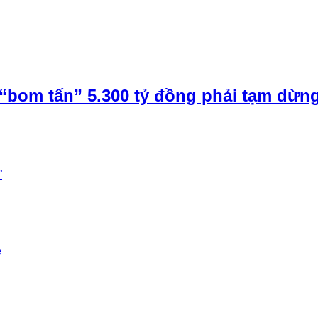
“bom tấn” 5.300 tỷ đồng phải tạm dừn
”
e