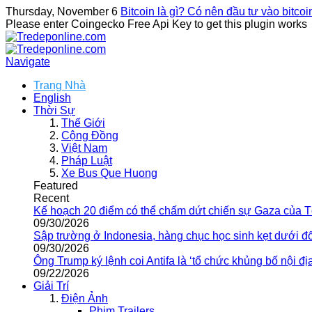
Thursday, November 6
Bitcoin là gì? Có nên đầu tư vào bitco
Please enter Coingecko Free Api Key to get this plugin works
Navigate
Trang Nhà
English
Thời Sự
Thế Giới
Cộng Đồng
Việt Nam
Pháp Luật
Xe Bus Que Huong
Featured
Recent
Kế hoạch 20 điểm có thể chấm dứt chiến sự Gaza của 
09/30/2026
Sập trường ở Indonesia, hàng chục học sinh kẹt dưới đ
09/30/2026
Ông Trump ký lệnh coi Antifa là ‘tổ chức khủng bố nội địa
09/22/2026
Giải Trí
Điện Ảnh
Phim Trailers