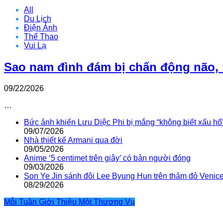
All
Du Lịch
Điện Ảnh
Thể Thao
Vui Lạ
Sao nam đình đám bị chấn động não, 
09/22/2026
…
Bức ảnh khiến Lưu Diệc Phi bị mắng “không biết xấu hổ
09/07/2026
Nhà thiết kế Armani qua đời
09/05/2026
Anime ‘5 centimet trên giây’ có bản người đóng
09/03/2026
Son Ye Jin sánh đôi Lee Byung Hun trên thảm đỏ Venic
08/29/2026
Mỗi Tuần Giới Thiệu Một Thương Vụ