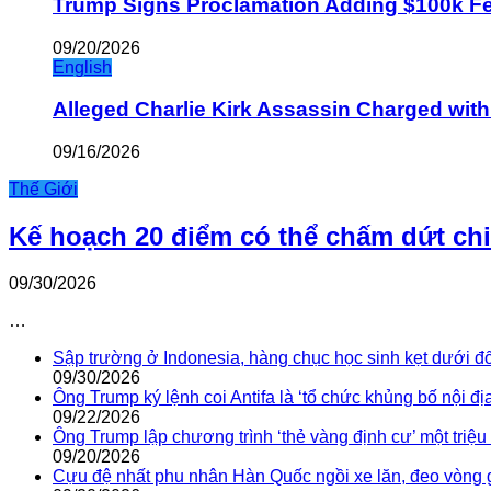
Trump Signs Proclamation Adding $100k Fee
09/20/2026
English
Alleged Charlie Kirk Assassin Charged wit
09/16/2026
Thế Giới
Kế hoạch 20 điểm có thể chấm dứt ch
09/30/2026
…
Sập trường ở Indonesia, hàng chục học sinh kẹt dưới đ
09/30/2026
Ông Trump ký lệnh coi Antifa là ‘tổ chức khủng bố nội địa
09/22/2026
Ông Trump lập chương trình ‘thẻ vàng định cư’ một triệ
09/20/2026
Cựu đệ nhất phu nhân Hàn Quốc ngồi xe lăn, đeo vòng 