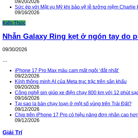
09/20/2026
Sức ép với Mật vụ Mỹ khi bảo vệ lễ tưởng niệm Charlie 
09/16/2026
Kiến Thức
Nhẫn Galaxy Ring kẹt ở ngón tay do 
09/30/2026
…
iPhone 17 Pro Max màu cam mất ngôi ‘đắt nhất’
09/22/2026
Kính thông minh AI của Meta trục trặc trên sân khấu
09/20/2026
Công nghệ pin giúp xe điện chạy 800 km với 12 phút sạ
09/16/2026
Tại sao la bàn chạy loạn ở một số vùng trên Trái Đất?
09/12/2026
Chip trên iPhone 17 Pro có hiệu năng đơn nhân cao hơ
09/12/2026
Giải Trí