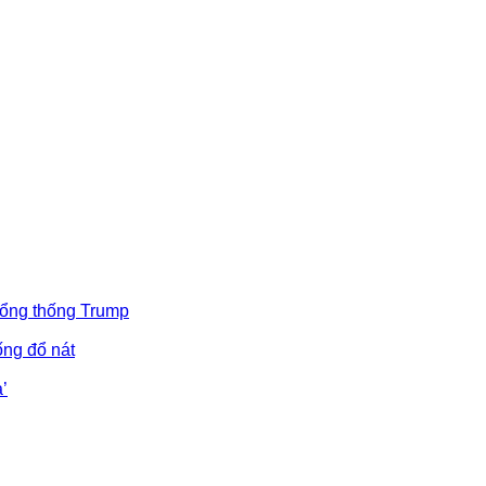
Tổng thống Trump
ống đổ nát
’