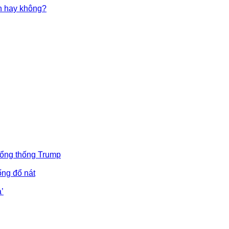
in hay không?
Tổng thống Trump
ống đổ nát
’