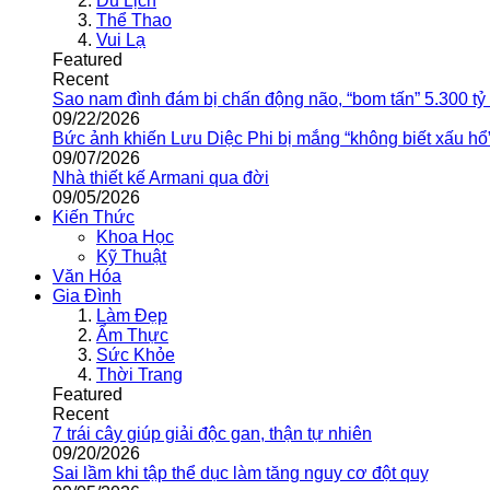
Du Lịch
Thể Thao
Vui Lạ
Featured
Recent
Sao nam đình đám bị chấn động não, “bom tấn” 5.300 tỷ
09/22/2026
Bức ảnh khiến Lưu Diệc Phi bị mắng “không biết xấu hổ
09/07/2026
Nhà thiết kế Armani qua đời
09/05/2026
Kiến Thức
Khoa Học
Kỹ Thuật
Văn Hóa
Gia Đình
Làm Đẹp
Ẩm Thực
Sức Khỏe
Thời Trang
Featured
Recent
7 trái cây giúp giải độc gan, thận tự nhiên
09/20/2026
Sai lầm khi tập thể dục làm tăng nguy cơ đột quỵ