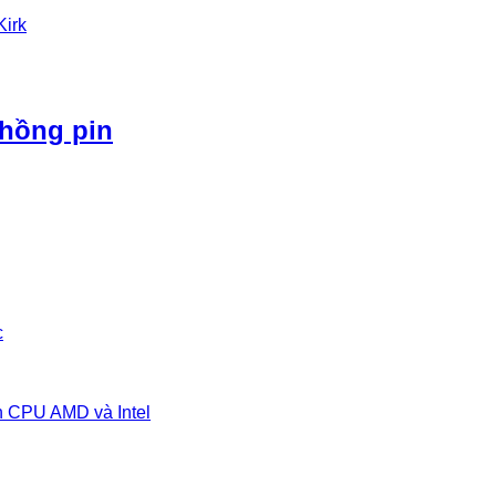
Kirk
phồng pin
c
n CPU AMD và Intel