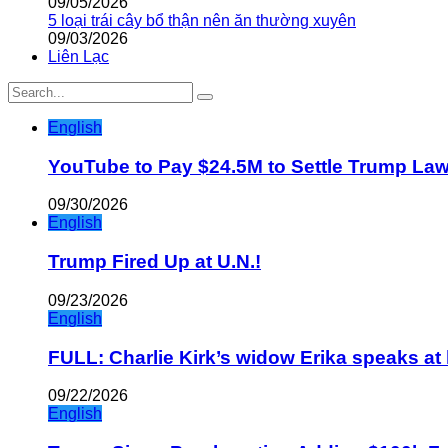
09/05/2026
5 loại trái cây bổ thận nên ăn thường xuyên
09/03/2026
Liên Lạc
English
YouTube to Pay $24.5M to Settle Trump La
09/30/2026
English
Trump Fired Up at U.N.!
09/23/2026
English
FULL: Charlie Kirk’s widow Erika speaks at 
09/22/2026
English