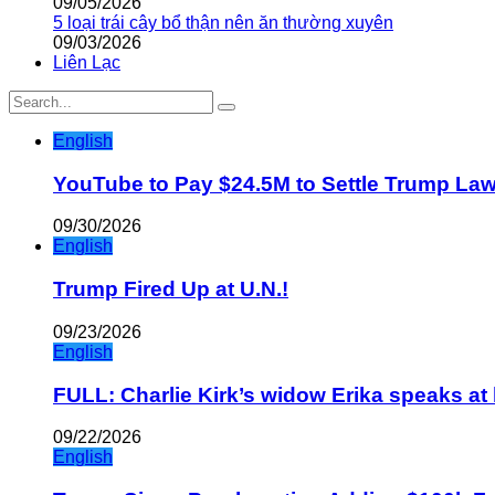
09/05/2026
5 loại trái cây bổ thận nên ăn thường xuyên
09/03/2026
Liên Lạc
English
YouTube to Pay $24.5M to Settle Trump La
09/30/2026
English
Trump Fired Up at U.N.!
09/23/2026
English
FULL: Charlie Kirk’s widow Erika speaks at 
09/22/2026
English