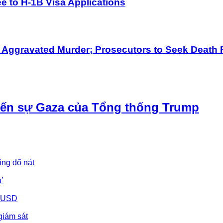
 to H-1B Visa Applications
h Aggravated Murder; Prosecutors to Seek Death 
iến sự Gaza của Tổng thống Trump
ống đổ nát
’
u USD
giám sát