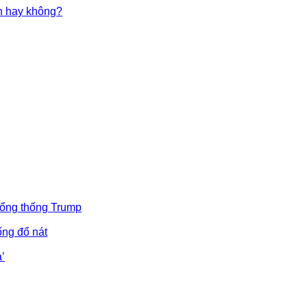
in hay không?
Tổng thống Trump
ống đổ nát
’