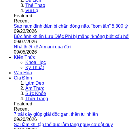
Du Lịch
Thể Thao
Vui Lạ
Featured
Recent
Sao nam đình đám bị chấn động não, “bom tấn” 5.300 tỷ
09/22/2026
Bức ảnh khiến Lưu Diệc Phi bị mắng “không biết xấu hổ
09/07/2026
Nhà thiết kế Armani qua đời
09/05/2026
Kiến Thức
Khoa Học
Kỹ Thuật
Văn Hóa
Gia Đình
Làm Đẹp
Ẩm Thực
Sức Khỏe
Thời Trang
Featured
Recent
7 trái cây giúp giải độc gan, thận tự nhiên
09/20/2026
Sai lầm khi tập thể dục làm tăng nguy cơ đột quỵ