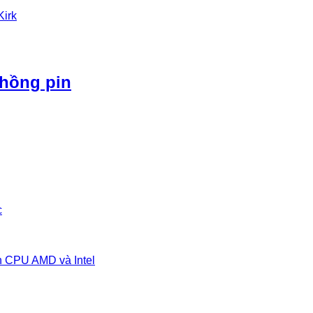
Kirk
phồng pin
c
n CPU AMD và Intel