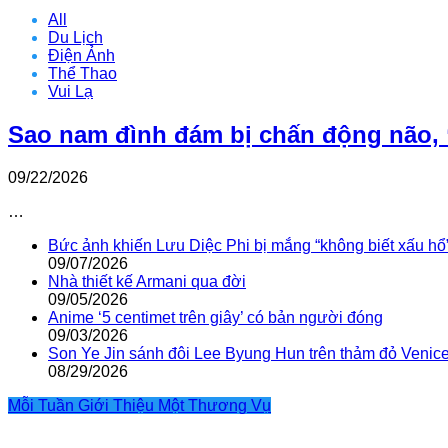
All
Du Lịch
Điện Ảnh
Thể Thao
Vui Lạ
Sao nam đình đám bị chấn động não, 
09/22/2026
…
Bức ảnh khiến Lưu Diệc Phi bị mắng “không biết xấu hổ
09/07/2026
Nhà thiết kế Armani qua đời
09/05/2026
Anime ‘5 centimet trên giây’ có bản người đóng
09/03/2026
Son Ye Jin sánh đôi Lee Byung Hun trên thảm đỏ Venic
08/29/2026
Mỗi Tuần Giới Thiệu Một Thương Vụ