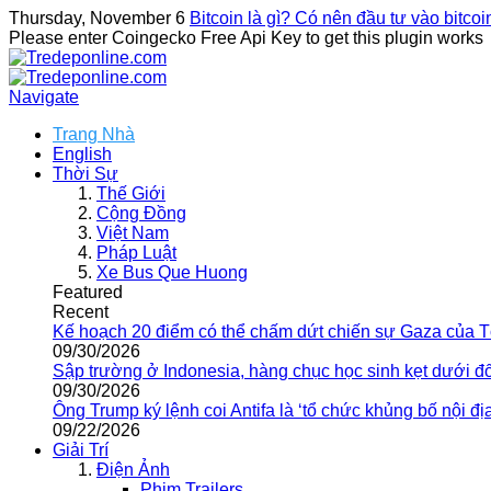
Thursday, November 6
Bitcoin là gì? Có nên đầu tư vào bitco
Please enter Coingecko Free Api Key to get this plugin works
Navigate
Trang Nhà
English
Thời Sự
Thế Giới
Cộng Đồng
Việt Nam
Pháp Luật
Xe Bus Que Huong
Featured
Recent
Kế hoạch 20 điểm có thể chấm dứt chiến sự Gaza của 
09/30/2026
Sập trường ở Indonesia, hàng chục học sinh kẹt dưới đ
09/30/2026
Ông Trump ký lệnh coi Antifa là ‘tổ chức khủng bố nội địa
09/22/2026
Giải Trí
Điện Ảnh
Phim Trailers