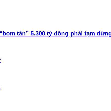
“bom tấn” 5.300 tỷ đồng phải tạm dừn
”
e