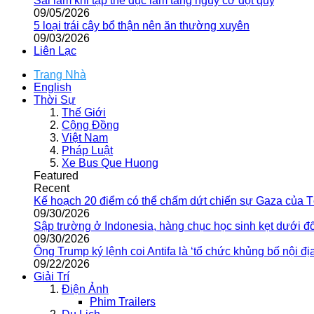
Sai lầm khi tập thể dục làm tăng nguy cơ đột quỵ
09/05/2026
5 loại trái cây bổ thận nên ăn thường xuyên
09/03/2026
Liên Lạc
Trang Nhà
English
Thời Sự
Thế Giới
Cộng Đồng
Việt Nam
Pháp Luật
Xe Bus Que Huong
Featured
Recent
Kế hoạch 20 điểm có thể chấm dứt chiến sự Gaza của 
09/30/2026
Sập trường ở Indonesia, hàng chục học sinh kẹt dưới đ
09/30/2026
Ông Trump ký lệnh coi Antifa là ‘tổ chức khủng bố nội địa
09/22/2026
Giải Trí
Điện Ảnh
Phim Trailers