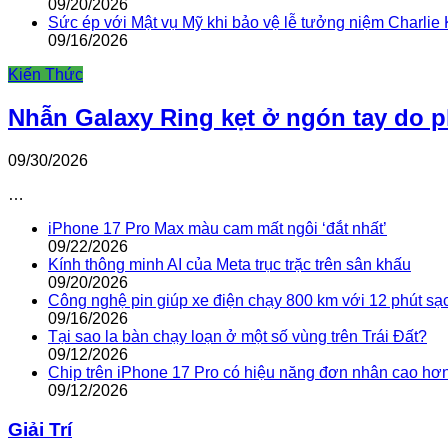
09/20/2026
Sức ép với Mật vụ Mỹ khi bảo vệ lễ tưởng niệm Charlie 
09/16/2026
Kiến Thức
Nhẫn Galaxy Ring kẹt ở ngón tay do 
09/30/2026
…
iPhone 17 Pro Max màu cam mất ngôi ‘đắt nhất’
09/22/2026
Kính thông minh AI của Meta trục trặc trên sân khấu
09/20/2026
Công nghệ pin giúp xe điện chạy 800 km với 12 phút sạ
09/16/2026
Tại sao la bàn chạy loạn ở một số vùng trên Trái Đất?
09/12/2026
Chip trên iPhone 17 Pro có hiệu năng đơn nhân cao hơ
09/12/2026
Giải Trí