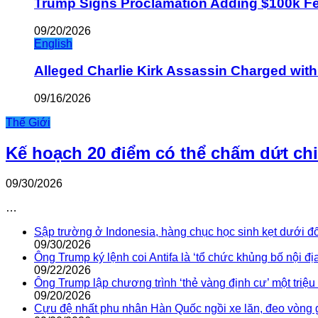
Trump Signs Proclamation Adding $100k Fee
09/20/2026
English
Alleged Charlie Kirk Assassin Charged wit
09/16/2026
Thế Giới
Kế hoạch 20 điểm có thể chấm dứt ch
09/30/2026
…
Sập trường ở Indonesia, hàng chục học sinh kẹt dưới đ
09/30/2026
Ông Trump ký lệnh coi Antifa là ‘tổ chức khủng bố nội địa
09/22/2026
Ông Trump lập chương trình ‘thẻ vàng định cư’ một triệ
09/20/2026
Cựu đệ nhất phu nhân Hàn Quốc ngồi xe lăn, đeo vòng 