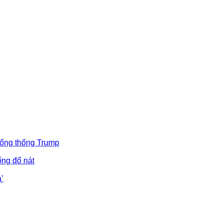
Tổng thống Trump
ống đổ nát
’