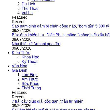
Du Lịch
Thể Thao
Vui Lạ
Featured
Recent
Sao nam đình đám bị chấn động não, “bom tấn” 5.300 tỷ
09/22/2026
Bức ảnh khiến Lưu Diệc Phi bị mắng “không biết xấu hổ
09/07/2026
Nhà thiết kế Armani qua đời
09/05/2026
Kiến Thức
Khoa Học
Kỹ Thuật
Văn Hóa
Gia Đình
Làm Đẹp
Ẩm Thực
Sức Khỏe
Thời Trang
Featured
Recent
7 trái cây giúp giải độc gan, thận tự nhiên
09/20/2026