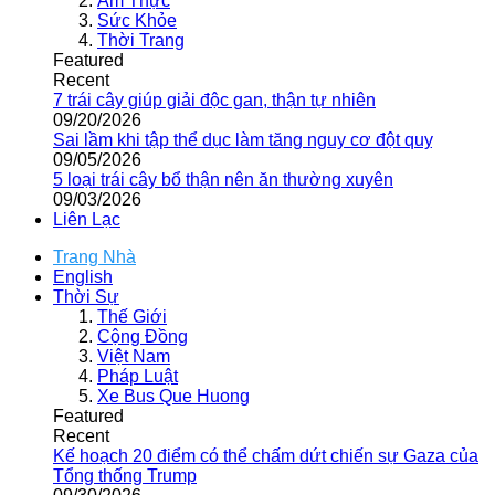
Ẩm Thực
Sức Khỏe
Thời Trang
Featured
Recent
7 trái cây giúp giải độc gan, thận tự nhiên
09/20/2026
Sai lầm khi tập thể dục làm tăng nguy cơ đột quỵ
09/05/2026
5 loại trái cây bổ thận nên ăn thường xuyên
09/03/2026
Liên Lạc
Trang Nhà
English
Thời Sự
Thế Giới
Cộng Đồng
Việt Nam
Pháp Luật
Xe Bus Que Huong
Featured
Recent
Kế hoạch 20 điểm có thể chấm dứt chiến sự Gaza của
Tổng thống Trump