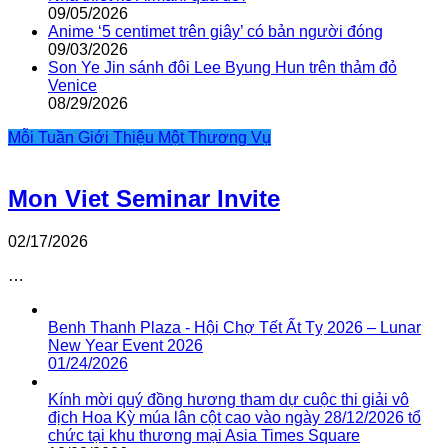
09/05/2026
Anime ‘5 centimet trên giây’ có bản người đóng
09/03/2026
Son Ye Jin sánh đôi Lee Byung Hun trên thảm đỏ
Venice
08/29/2026
Mỗi Tuần Giới Thiệu Một Thương Vụ
Mon Viet Seminar Invite
02/17/2026
…
Benh Thanh Plaza - Hội Chợ Tết Ất Tỵ 2026 – Lunar
New Year Event 2026
01/24/2026
Kính mời quý đồng hương tham dự cuộc thi giải vô
địch Hoa Kỳ múa lân cột cao vào ngày 28/12/2026 tổ
chức tại khu thương mại Asia Times Square