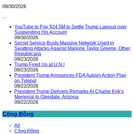
09/30/2026
…
YouTube to Pay $24.5M to Settle Trump Lawsuit over
Suspending His Account
09/30/2026
Secret Service Busts Massive Network Used in
Swatting Attacks Against Marjorie Taylor Greene, Other
Republicans
09/23/2026
Trump Fired Up at U.N.!
09/23/2026
President Trump Announces FDA Autism Action Plan
on Tylenol
09/22/2026
President Trump Delivers Remarks At Charlie Kirk’s
Memorial In Glendale, Arizona
09/22/2026
Cộng Đồng
All
Cộng Đồng