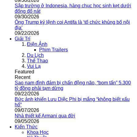
09/30/2026
Sập trường ở Indonesia, hàng chục học sinh kẹt dưới
đống đổ nát
09/30/2026
Ông Trump ký lệnh coi Antifa là ‘tổ chức khủng bố nội
địa’
09/22/2026
Giải Trí
Điện Ảnh
Phim Trailers
Du Lịch
Thể Thao
Vui Lạ
Featured
Recent
Sao nam đình đám bị chấn động não, “bom tấn” 5.300
tỷ đồng phải tạm dừng
09/22/2026
Bức ảnh khiến Lưu Diệc Phi bị mắng “không biết xấu
hổ”
09/07/2026
Nhà thiết kế Armani qua đời
09/05/2026
Kiến Thức
Khoa Học