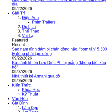
địa’
09/22/2026
Giải Trí
Điện Ảnh
Phim Trailers
Du Lịch
Thể Thao
Vui Lạ
Featured
Recent
Sao nam đình đám bị chấn động não, “bom tấn” 5.300
tỷ đồng phải tạm dừng
09/22/2026
Bức ảnh khiến Lưu Diệc Phi bị mắng “không biết xấu
hổ”
09/07/2026
Nhà thiết kế Armani qua đời
09/05/2026
Kiến Thức
Khoa Học
Kỹ Thuật
Văn Hóa
Gia Đình
Làm Đẹp