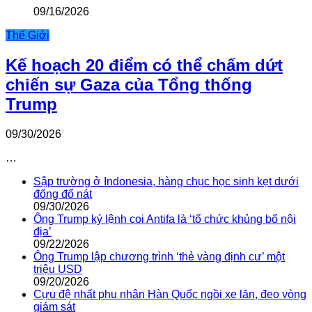
09/16/2026
Thế Giới
Kế hoạch 20 điểm có thể chấm dứt
chiến sự Gaza của Tổng thống
Trump
09/30/2026
…
Sập trường ở Indonesia, hàng chục học sinh kẹt dưới
đống đổ nát
09/30/2026
Ông Trump ký lệnh coi Antifa là ‘tổ chức khủng bố nội
địa’
09/22/2026
Ông Trump lập chương trình ‘thẻ vàng định cư’ một
triệu USD
09/20/2026
Cựu đệ nhất phu nhân Hàn Quốc ngồi xe lăn, đeo vòng
giám sát