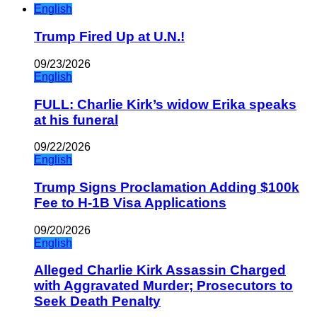
English
Trump Fired Up at U.N.!
09/23/2026
English
FULL: Charlie Kirk’s widow Erika speaks
at his funeral
09/22/2026
English
Trump Signs Proclamation Adding $100k
Fee to H-1B Visa Applications
09/20/2026
English
Alleged Charlie Kirk Assassin Charged
with Aggravated Murder; Prosecutors to
Seek Death Penalty