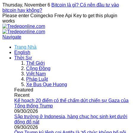
Thursday, November 6
Bitcoin là gì? Có nên đầu tư vào
bitcoin hay không?
Please enter Coingecko Free Api Key to get this plugin
works
Navigate
Trang Nhà
English
Thời Sự
Thế Giới
Cộng Đồng
Việt Nam
Pháp Luật
Xe Bus Que Huong
Featured
Recent
Kế hoạch 20 điểm có thể chấm dứt chiến sự Gaza của
Tổng thống Trump
09/30/2026
Sập trường ở Indonesia, hàng chục học sinh kẹt dưới
đống đổ nát
09/30/2026
Ông Trump ký lệnh coi Antifa là ‘tổ chức khủng bố nội