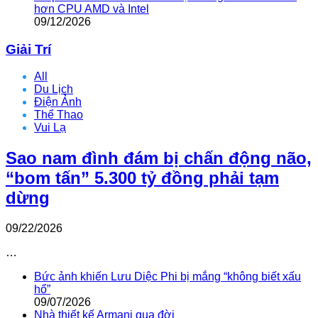
hơn CPU AMD và Intel
09/12/2026
Giải Trí
All
Du Lịch
Điện Ảnh
Thể Thao
Vui Lạ
Sao nam đình đám bị chấn động não,
“bom tấn” 5.300 tỷ đồng phải tạm
dừng
09/22/2026
…
Bức ảnh khiến Lưu Diệc Phi bị mắng “không biết xấu
hổ”
09/07/2026
Nhà thiết kế Armani qua đời