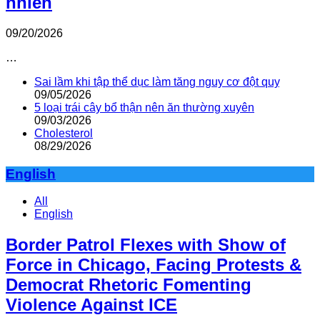
nhiên
09/20/2026
…
Sai lầm khi tập thể dục làm tăng nguy cơ đột quỵ
09/05/2026
5 loại trái cây bổ thận nên ăn thường xuyên
09/03/2026
Cholesterol
08/29/2026
English
All
English
Border Patrol Flexes with Show of
Force in Chicago, Facing Protests &
Democrat Rhetoric Fomenting
Violence Against ICE