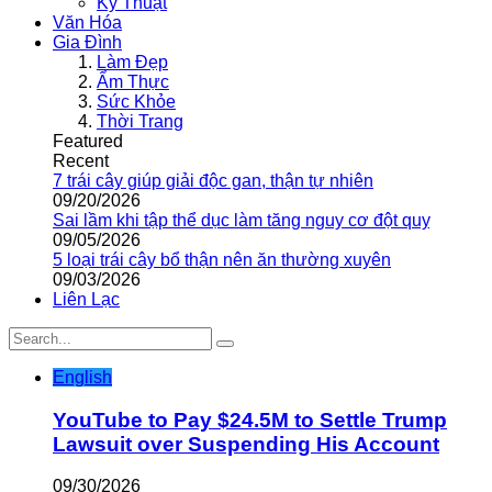
Kỹ Thuật
Văn Hóa
Gia Đình
Làm Đẹp
Ẩm Thực
Sức Khỏe
Thời Trang
Featured
Recent
7 trái cây giúp giải độc gan, thận tự nhiên
09/20/2026
Sai lầm khi tập thể dục làm tăng nguy cơ đột quỵ
09/05/2026
5 loại trái cây bổ thận nên ăn thường xuyên
09/03/2026
Liên Lạc
English
YouTube to Pay $24.5M to Settle Trump
Lawsuit over Suspending His Account
09/30/2026