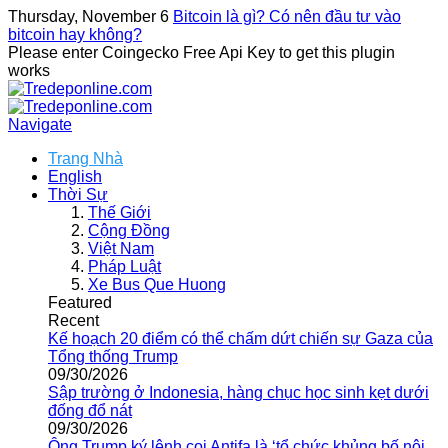
Thursday, November 6
Bitcoin là gì? Có nên đầu tư vào
bitcoin hay không?
Please enter Coingecko Free Api Key to get this plugin
works
Navigate
Trang Nhà
English
Thời Sự
Thế Giới
Cộng Đồng
Việt Nam
Pháp Luật
Xe Bus Que Huong
Featured
Recent
Kế hoạch 20 điểm có thể chấm dứt chiến sự Gaza của
Tổng thống Trump
09/30/2026
Sập trường ở Indonesia, hàng chục học sinh kẹt dưới
đống đổ nát
09/30/2026
Ông Trump ký lệnh coi Antifa là ‘tổ chức khủng bố nội