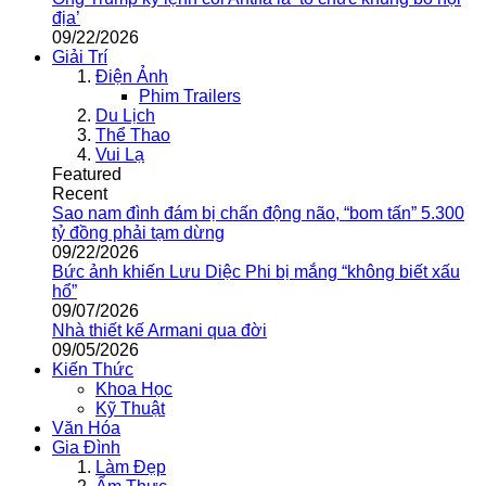
địa’
09/22/2026
Giải Trí
Điện Ảnh
Phim Trailers
Du Lịch
Thể Thao
Vui Lạ
Featured
Recent
Sao nam đình đám bị chấn động não, “bom tấn” 5.300
tỷ đồng phải tạm dừng
09/22/2026
Bức ảnh khiến Lưu Diệc Phi bị mắng “không biết xấu
hổ”
09/07/2026
Nhà thiết kế Armani qua đời
09/05/2026
Kiến Thức
Khoa Học
Kỹ Thuật
Văn Hóa
Gia Đình
Làm Đẹp