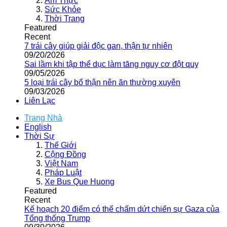
Ẩm Thực
Sức Khỏe
Thời Trang
Featured
Recent
7 trái cây giúp giải độc gan, thận tự nhiên
09/20/2026
Sai lầm khi tập thể dục làm tăng nguy cơ đột quỵ
09/05/2026
5 loại trái cây bổ thận nên ăn thường xuyên
09/03/2026
Liên Lạc
Trang Nhà
English
Thời Sự
Thế Giới
Cộng Đồng
Việt Nam
Pháp Luật
Xe Bus Que Huong
Featured
Recent
Kế hoạch 20 điểm có thể chấm dứt chiến sự Gaza của
Tổng thống Trump