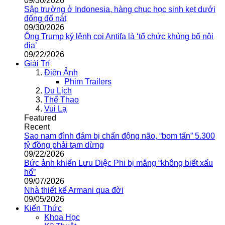
09/30/2026
Sập trường ở Indonesia, hàng chục học sinh kẹt dưới
đống đổ nát
09/30/2026
Ông Trump ký lệnh coi Antifa là ‘tổ chức khủng bố nội
địa’
09/22/2026
Giải Trí
Điện Ảnh
Phim Trailers
Du Lịch
Thể Thao
Vui Lạ
Featured
Recent
Sao nam đình đám bị chấn động não, “bom tấn” 5.300
tỷ đồng phải tạm dừng
09/22/2026
Bức ảnh khiến Lưu Diệc Phi bị mắng “không biết xấu
hổ”
09/07/2026
Nhà thiết kế Armani qua đời
09/05/2026
Kiến Thức
Khoa Học