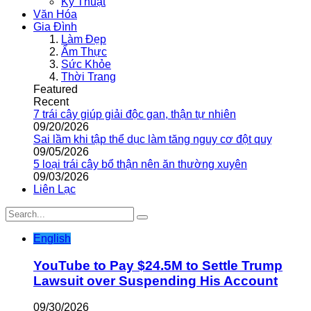
Kỹ Thuật
Văn Hóa
Gia Đình
Làm Đẹp
Ẩm Thực
Sức Khỏe
Thời Trang
Featured
Recent
7 trái cây giúp giải độc gan, thận tự nhiên
09/20/2026
Sai lầm khi tập thể dục làm tăng nguy cơ đột quỵ
09/05/2026
5 loại trái cây bổ thận nên ăn thường xuyên
09/03/2026
Liên Lạc
English
YouTube to Pay $24.5M to Settle Trump
Lawsuit over Suspending His Account
09/30/2026