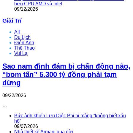
hơn CPU AMD và Intel
09/12/2026
Giải Trí
All
Du Lịch
Điện Ảnh
Thể Thao
Vui Lạ
Sao nam đình đám bị chấn động não,
“bom tấn” 5.300 tỷ đồng phải tạm
dừng
09/22/2026
…
Bức ảnh khiến Lưu Diệc Phi bị mắng “không biết xấu
hổ”
09/07/2026
Nhà thiết kế Armani qua đời