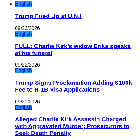
English
Trump Fired Up at U.N.!
09/23/2026
English
FULL: Charlie Kirk’s widow Erika speaks
at his funeral
09/22/2026
English
Trump Signs Proclamation Adding $100k
Fee to H-1B Visa Applications
09/20/2026
English
Alleged Charlie Kirk Assassin Charged
with Aggravated Murder; Prosecutors to
Seek Death Penalty