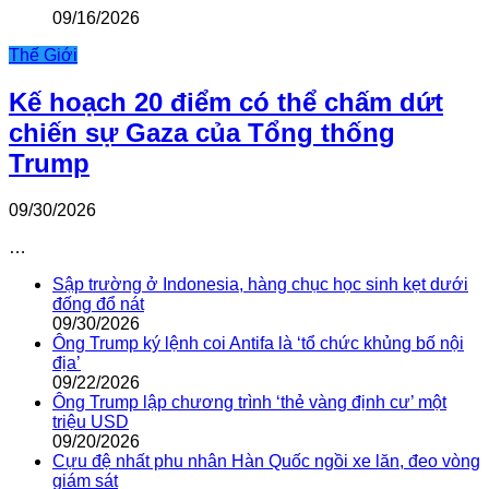
09/16/2026
Thế Giới
Kế hoạch 20 điểm có thể chấm dứt
chiến sự Gaza của Tổng thống
Trump
09/30/2026
…
Sập trường ở Indonesia, hàng chục học sinh kẹt dưới
đống đổ nát
09/30/2026
Ông Trump ký lệnh coi Antifa là ‘tổ chức khủng bố nội
địa’
09/22/2026
Ông Trump lập chương trình ‘thẻ vàng định cư’ một
triệu USD
09/20/2026
Cựu đệ nhất phu nhân Hàn Quốc ngồi xe lăn, đeo vòng
giám sát