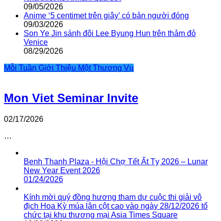
09/05/2026
Anime ‘5 centimet trên giây’ có bản người đóng
09/03/2026
Son Ye Jin sánh đôi Lee Byung Hun trên thảm đỏ
Venice
08/29/2026
Mỗi Tuần Giới Thiệu Một Thương Vụ
Mon Viet Seminar Invite
02/17/2026
…
Benh Thanh Plaza - Hội Chợ Tết Ất Tỵ 2026 – Lunar
New Year Event 2026
01/24/2026
Kính mời quý đồng hương tham dự cuộc thi giải vô
địch Hoa Kỳ múa lân cột cao vào ngày 28/12/2026 tổ
chức tại khu thương mại Asia Times Square