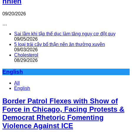
nhiên
09/20/2026
…
Sai lầm khi tập thể dục làm tăng nguy cơ đột quỵ
09/05/2026
5 loại trái cây bổ thận nên ăn thường xuyên
09/03/2026
Cholesterol
08/29/2026
English
All
English
Border Patrol Flexes with Show of
Force in Chicago, Facing Protests &
Democrat Rhetoric Fomenting
Violence Against ICE