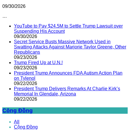
09/30/2026
…
YouTube to Pay $24.5M to Settle Trump Lawsuit over
Suspending His Account
09/30/2026
Secret Service Busts Massive Network Used in
Swatting Attacks Against Marjorie Taylor Greene, Other
Republicans
09/23/2026
Trump Fired Up at U.N.!
09/23/2026
President Trump Announces FDA Autism Action Plan
on Tylenol
09/22/2026
President Trump Delivers Remarks At Charlie Kirk’s
Memorial In Glendale, Arizona
09/22/2026
Cộng Đồng
All
Cộng Đồng