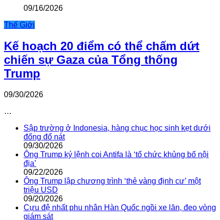
09/16/2026
Thế Giới
Kế hoạch 20 điểm có thể chấm dứt
chiến sự Gaza của Tổng thống
Trump
09/30/2026
…
Sập trường ở Indonesia, hàng chục học sinh kẹt dưới
đống đổ nát
09/30/2026
Ông Trump ký lệnh coi Antifa là ‘tổ chức khủng bố nội
địa’
09/22/2026
Ông Trump lập chương trình ‘thẻ vàng định cư’ một
triệu USD
09/20/2026
Cựu đệ nhất phu nhân Hàn Quốc ngồi xe lăn, đeo vòng
giám sát