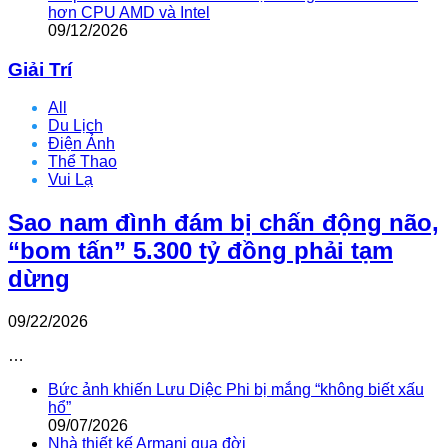
hơn CPU AMD và Intel
09/12/2026
Giải Trí
All
Du Lịch
Điện Ảnh
Thể Thao
Vui Lạ
Sao nam đình đám bị chấn động não,
“bom tấn” 5.300 tỷ đồng phải tạm
dừng
09/22/2026
…
Bức ảnh khiến Lưu Diệc Phi bị mắng “không biết xấu
hổ”
09/07/2026
Nhà thiết kế Armani qua đời