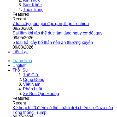
Ẩm Thực
Sức Khỏe
Thời Trang
Featured
Recent
7 trái cây giúp giải độc gan, thận tự nhiên
09/20/2026
Sai lầm khi tập thể dục làm tăng nguy cơ đột quỵ
09/05/2026
5 loại trái cây bổ thận nên ăn thường xuyên
09/03/2026
Liên Lạc
Trang Nhà
English
Thời Sự
Thế Giới
Cộng Đồng
Việt Nam
Pháp Luật
Xe Bus Que Huong
Featured
Recent
Kế hoạch 20 điểm có thể chấm dứt chiến sự Gaza của
Tổng thống Trump