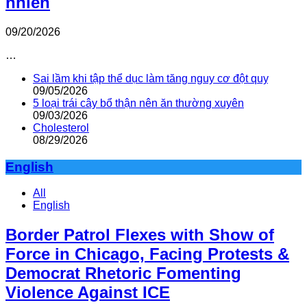
nhiên
09/20/2026
…
Sai lầm khi tập thể dục làm tăng nguy cơ đột quỵ
09/05/2026
5 loại trái cây bổ thận nên ăn thường xuyên
09/03/2026
Cholesterol
08/29/2026
English
All
English
Border Patrol Flexes with Show of
Force in Chicago, Facing Protests &
Democrat Rhetoric Fomenting
Violence Against ICE