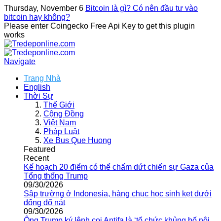
Thursday, November 6
Bitcoin là gì? Có nên đầu tư vào
bitcoin hay không?
Please enter Coingecko Free Api Key to get this plugin
works
Navigate
Trang Nhà
English
Thời Sự
Thế Giới
Cộng Đồng
Việt Nam
Pháp Luật
Xe Bus Que Huong
Featured
Recent
Kế hoạch 20 điểm có thể chấm dứt chiến sự Gaza của
Tổng thống Trump
09/30/2026
Sập trường ở Indonesia, hàng chục học sinh kẹt dưới
đống đổ nát
09/30/2026
Ông Trump ký lệnh coi Antifa là ‘tổ chức khủng bố nội