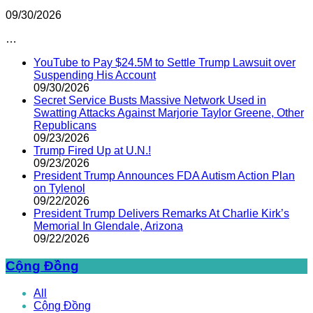
09/30/2026
…
YouTube to Pay $24.5M to Settle Trump Lawsuit over
Suspending His Account
09/30/2026
Secret Service Busts Massive Network Used in
Swatting Attacks Against Marjorie Taylor Greene, Other
Republicans
09/23/2026
Trump Fired Up at U.N.!
09/23/2026
President Trump Announces FDA Autism Action Plan
on Tylenol
09/22/2026
President Trump Delivers Remarks At Charlie Kirk’s
Memorial In Glendale, Arizona
09/22/2026
Cộng Đồng
All
Cộng Đồng