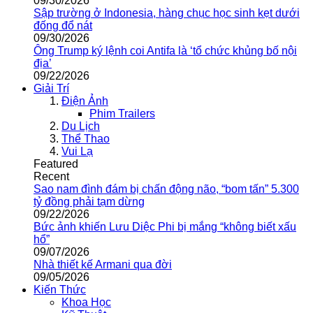
09/30/2026
Sập trường ở Indonesia, hàng chục học sinh kẹt dưới
đống đổ nát
09/30/2026
Ông Trump ký lệnh coi Antifa là ‘tổ chức khủng bố nội
địa’
09/22/2026
Giải Trí
Điện Ảnh
Phim Trailers
Du Lịch
Thể Thao
Vui Lạ
Featured
Recent
Sao nam đình đám bị chấn động não, “bom tấn” 5.300
tỷ đồng phải tạm dừng
09/22/2026
Bức ảnh khiến Lưu Diệc Phi bị mắng “không biết xấu
hổ”
09/07/2026
Nhà thiết kế Armani qua đời
09/05/2026
Kiến Thức
Khoa Học