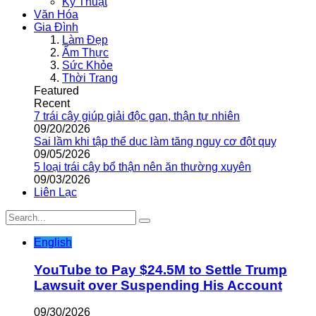
Kỹ Thuật
Văn Hóa
Gia Đình
Làm Đẹp
Ẩm Thực
Sức Khỏe
Thời Trang
Featured
Recent
7 trái cây giúp giải độc gan, thận tự nhiên
09/20/2026
Sai lầm khi tập thể dục làm tăng nguy cơ đột quỵ
09/05/2026
5 loại trái cây bổ thận nên ăn thường xuyên
09/03/2026
Liên Lạc
English
YouTube to Pay $24.5M to Settle Trump
Lawsuit over Suspending His Account
09/30/2026