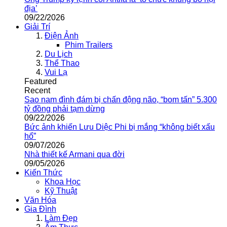
địa’
09/22/2026
Giải Trí
Điện Ảnh
Phim Trailers
Du Lịch
Thể Thao
Vui Lạ
Featured
Recent
Sao nam đình đám bị chấn động não, “bom tấn” 5.300
tỷ đồng phải tạm dừng
09/22/2026
Bức ảnh khiến Lưu Diệc Phi bị mắng “không biết xấu
hổ”
09/07/2026
Nhà thiết kế Armani qua đời
09/05/2026
Kiến Thức
Khoa Học
Kỹ Thuật
Văn Hóa
Gia Đình
Làm Đẹp