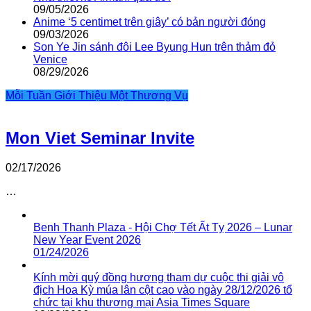
09/05/2026
Anime ‘5 centimet trên giây’ có bản người đóng
09/03/2026
Son Ye Jin sánh đôi Lee Byung Hun trên thảm đỏ
Venice
08/29/2026
Mỗi Tuần Giới Thiệu Một Thương Vụ
Mon Viet Seminar Invite
02/17/2026
…
Benh Thanh Plaza - Hội Chợ Tết Ất Tỵ 2026 – Lunar
New Year Event 2026
01/24/2026
Kính mời quý đồng hương tham dự cuộc thi giải vô
địch Hoa Kỳ múa lân cột cao vào ngày 28/12/2026 tổ
chức tại khu thương mại Asia Times Square