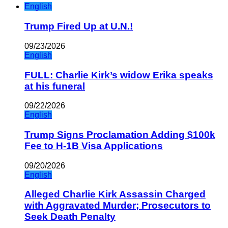
English
Trump Fired Up at U.N.!
09/23/2026
English
FULL: Charlie Kirk’s widow Erika speaks
at his funeral
09/22/2026
English
Trump Signs Proclamation Adding $100k
Fee to H-1B Visa Applications
09/20/2026
English
Alleged Charlie Kirk Assassin Charged
with Aggravated Murder; Prosecutors to
Seek Death Penalty